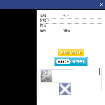
価格
-万円
間取り
-
面積
-
階数
2階建
外観
おしゃれな
外観です