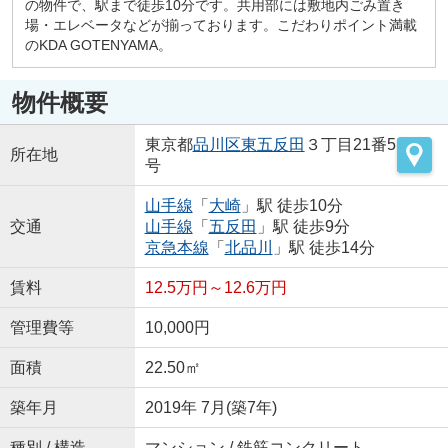
の物件で、駅まで徒歩10分です。共用部には敷地内ごみ置き
場・エレベータなどが揃っております。こだわりポイント満載
のKDA GOTENYAMA。
物件概要
東京都
品川区
東五反田
３丁目21番5
所在地
号
山手線
「
大崎
」駅 徒歩10分
交通
山手線
「
五反田
」駅 徒歩9分
京急本線
「
北品川
」駅 徒歩14分
賃料
12.5万円～12.6万円
管理費等
10,000円
面積
22.50㎡
築年月
2019年 7月(築7年)
種別 / 構造
マンション / 鉄筋コンクリート