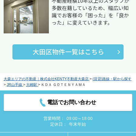
不動産経験10年以上のスタッフが
多数在籍しているため、幅広い知
識でお客様の「困った」を「良か
った」に変えていきます。
大森エリアの不動産｜株式会社KENTY不動産大森店
>
(賃貸)路線・駅から探す
>
JR山手線
>
大崎駅
>
ＫＤＡ ＧＯＴＥＮＹＡＭＡ
電話でお問い合わせ
営業時間：
09:00～18:00
定休日：
年末年始