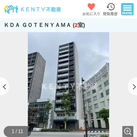
ＫＤＡ ＧＯＴＥＮＹＡＭＡ (
2
室)
1 / 11