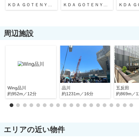
ＫＤＡ ＧＯＴＥＮＹＡＭＡ
ＫＤＡ ＧＯＴＥＮＹＡＭＡ
周辺施設
Wing品川
品川
五反田
約952m／12分
約1231m／16分
約869m／1
エリアの近い物件