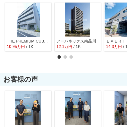
THE PREMIUM CUBE G 大崎
アーバネックス南品川
10.95
万
円
/ 1K
12.1
万
円
/ 1K
14.3
万
円
/ 
お客様の声