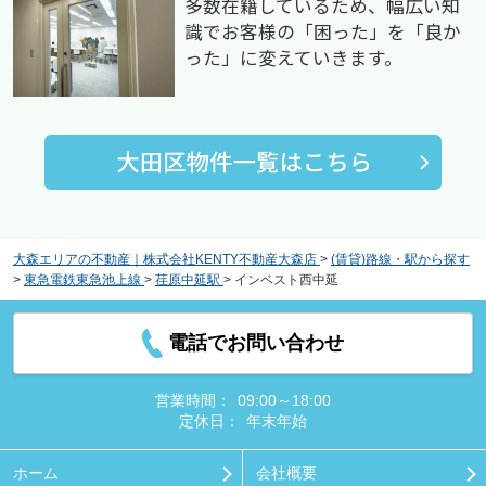
多数在籍しているため、幅広い知
識でお客様の「困った」を「良か
った」に変えていきます。
大森エリアの不動産｜株式会社KENTY不動産大森店
>
(賃貸)路線・駅から探す
>
東急電鉄東急池上線
>
荏原中延駅
>
インベスト西中延
電話でお問い合わせ
営業時間：
09:00～18:00
定休日：
年末年始
ホーム
会社概要