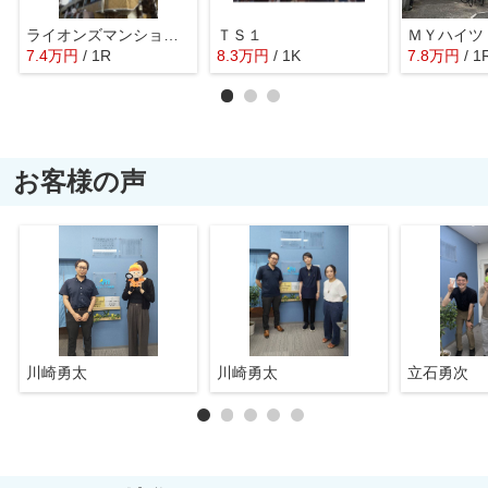
ライオンズマンション旗の台
ＴＳ１
ＭＹハイツ
7.4
万
円
/ 1R
8.3
万
円
/ 1K
7.8
万
円
/ 1
お客様の声
川崎勇太
川崎勇太
立石勇次