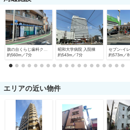
旗の台くらじ歯科クリニック
昭和大学病院 入院棟
約560m／7分
約543m／7分
約573m／
エリアの近い物件