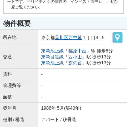
ートです。当社イチオシの物件の「インベスト西中延」。ぜひ
一度ご覧ください。
物件概要
所在地
東京都
品川区
西中延
１丁目8-19
東急池上線
「
荏原中延
」駅 徒歩8分
交通
東急目黒線
「
西小山
」駅 徒歩13分
東急池上線
「
旗の台
」駅 徒歩13分
賃料
-
管理費等
-
面積
-
築年月
1986年 5月(築40年)
種別 / 構造
アパート / 鉄骨造