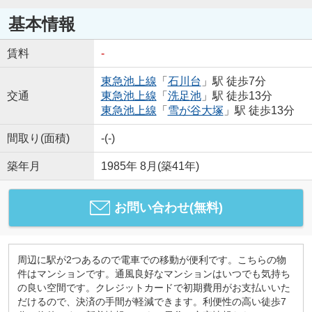
基本情報
賃料
-
東急池上線
「
石川台
」駅 徒歩7分
交通
東急池上線
「
洗足池
」駅 徒歩13分
東急池上線
「
雪が谷大塚
」駅 徒歩13分
間取り(面積)
-(-)
築年月
1985年 8月(築41年)
お問い合わせ(無料)
周辺に駅が2つあるので電車での移動が便利です。こちらの物
件はマンションです。通風良好なマンションはいつでも気持ち
の良い空間です。クレジットカードで初期費用がお支払いいた
だけるので、決済の手間が軽減できます。利便性の高い徒歩7