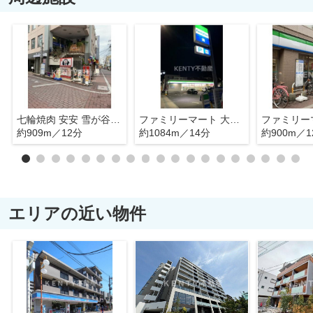
七輪焼肉 安安 雪が谷大塚店
ファミリーマート 大田上池台三丁目店
約909m／12分
約1084m／14分
約900m／1
エリアの近い物件