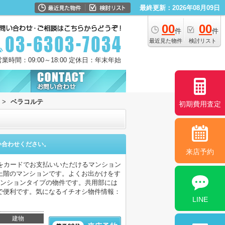
最終更新：2026年08月09日
00
00
件
件
最近見た物件
検討リスト
営業時間：09:00～18:00 定休日：年末年始
>
ベラコルテ
初期費用査定
い合わせください。
来店予約
をカードでお支払いいただけるマンション
上階のマンションです。よくお出かけをす
マンションタイプの物件です。共用部には
で便利です。気になるイチオシ物件情報：
LINE
建物