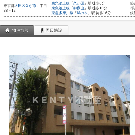
東急池上線
「
久が原
」駅 徒歩6分
築
東京都
大田区
久が原
１丁目
東急池上線
「
御嶽山
」駅 徒歩10分
3
38－12
東急多摩川線
「
鵜の木
」駅 徒歩16分
鉄
物件情報
周辺施設