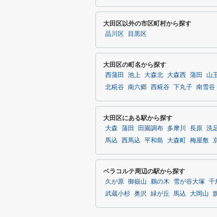
大田区以外の市区町村から探す
品川区
目黒区
大田区の町名から探す
西蒲田
池上
大森北
大森西
蒲田
山
北糀谷
南六郷
西糀谷
下丸子
南雪谷
大田区にある駅から探す
大森
蒲田
田園調布
多摩川
長原
洗
馬込
西馬込
平和島
大森町
梅屋敷
ベラコルテ周辺の駅から探す
久が原
御嶽山
鵜の木
雪が谷大塚
千
武蔵小杉
奥沢
緑が丘
馬込
大岡山