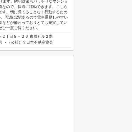
あります。防犯対策もバッチリなマンショ
道なので、快適に移動できます。こちら
です。朝に慌てることなく行動するため
か。周辺に2駅あるので電車通勤しやすい
タなどが備わっておりとても充実してい
ぜひ一度ご覧ください。
王２丁目８－２６ 東辰ビル２階
号
（公社）全日本不動産協会