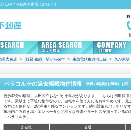
KENTY不動産大森店にお任せ！
動産大森店
>
(賃貸)路線・駅から探す
>
東急電鉄東急池上線
>
久が原駅
ベラコルテ
の過去掲載物件情報
現況の確認はお気軽にお問
徒歩42分の場所に大田区立おなづか小学校があります。こちらは初期費用
です。乗駅まで平坦な物件なので、自転車を使う方にもおすすめです。最
る方にも便利な、2駅利用可能なマンションです。防犯対策もバッチリな
敷地内ごみ置き場・エレベータなど様々な設備やサービスが揃っているの
「ベラコルテ」。
所在地
交通