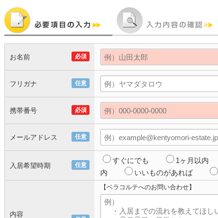
お名前
必須
フリガナ
任意
携帯番号
必須
メールアドレス
任意
すぐにでも
1ヶ月以内
入居希望時期
任意
内
いいものがあれば
【ベラコルテへのお問い合わせ】
内容