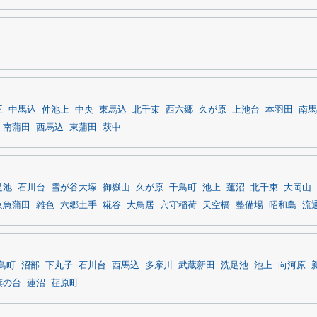
王
中馬込
仲池上
中央
東馬込
北千束
西六郷
久が原
上池台
本羽田
南馬
南蒲田
西馬込
東蒲田
萩中
足池
石川台
雪が谷大塚
御嶽山
久が原
千鳥町
池上
蓮沼
北千束
大岡山
京急蒲田
雑色
六郷土手
糀谷
大鳥居
穴守稲荷
天空橋
整備場
昭和島
流
鳥町
沼部
下丸子
石川台
西馬込
多摩川
武蔵新田
洗足池
池上
向河原
旗の台
蓮沼
荏原町