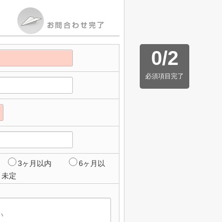
0
/
2
必須項目完了
3ヶ月以内
6ヶ月以
未定