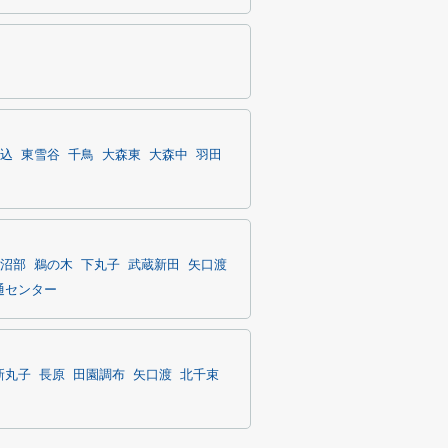
込
東雪谷
千鳥
大森東
大森中
羽田
沼部
鵜の木
下丸子
武蔵新田
矢口渡
通センター
新丸子
長原
田園調布
矢口渡
北千束