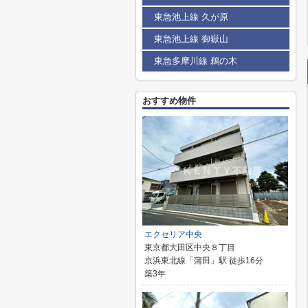
東急池上線 久が原
東急池上線 御嶽山
東急多摩川線 鵜の木
おすすめ物件
エクセリア中央
東京都大田区中央８丁目
京浜東北線「蒲田」駅 徒歩16分
築3年