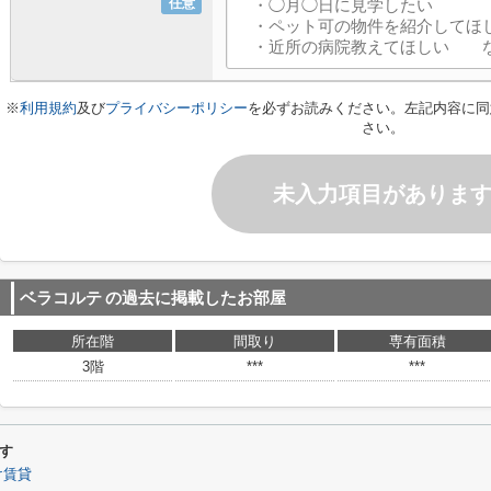
任意
※
利用規約
及び
プライバシーポリシー
を必ずお読みください。左記内容に同
さい。
未入力項目がありま
ベラコルテ
の過去に掲載したお部屋
所在階
間取り
専有面積
3階
***
***
す
け賃貸