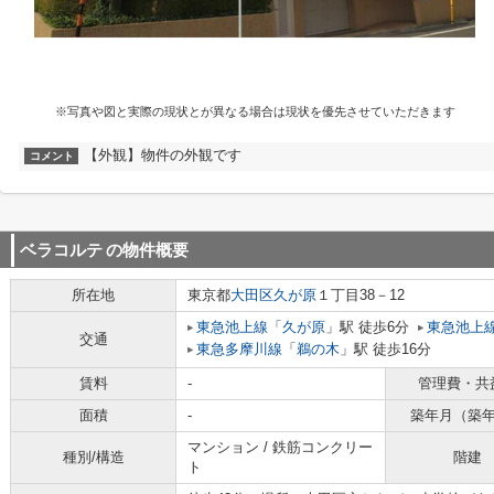
※写真や図と実際の現状とが異なる場合は現状を優先させていただきます
【外観】物件の外観です
コメント
ベラコルテ
の物件概要
所在地
東京都
大田区
久が原
１丁目38－12
東急池上線
「
久が原
」駅 徒歩6分
東急池上
交通
東急多摩川線
「
鵜の木
」駅 徒歩16分
賃料
-
管理費・共
面積
-
築年月（築
マンション / 鉄筋コンクリー
種別/構造
階建
ト