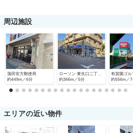
周辺施設
蒲田安方郵便局
ローソン 東矢口二丁目店
約449m／6分
約366m／5分
約556m／
エリアの近い物件