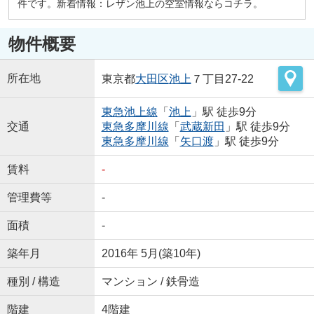
件です。新着情報：レザン池上の空室情報ならコチラ。
物件概要
所在地
東京都
大田区
池上
７丁目27-22
東急池上線
「
池上
」駅 徒歩9分
交通
東急多摩川線
「
武蔵新田
」駅 徒歩9分
東急多摩川線
「
矢口渡
」駅 徒歩9分
賃料
-
管理費等
-
面積
-
築年月
2016年 5月(築10年)
種別 / 構造
マンション / 鉄骨造
階建
4階建