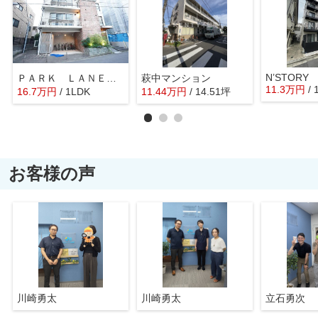
N’STORY
ＰＡＲＫ ＬＡＮＥ山王
萩中マンション
11.3
万
円
/
16.7
万
円
/ 1LDK
11.44
万
円
/ 14.51坪
お客様の声
川崎勇太
川崎勇太
立石勇次