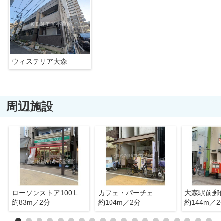
ウィステリア大森
周辺施設
ローソンストア100 LS大森北店
カフェ・パーチェ
大森駅前郵
約83m／2分
約104m／2分
約144m／