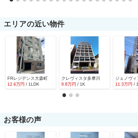
エリアの近い物件
FRレジデンス大森町
クレヴィスタ多摩川
12.6
万
円
/ 1LDK
9.8
万
円
/ 1K
11.3
万
円
/ 
お客様の声