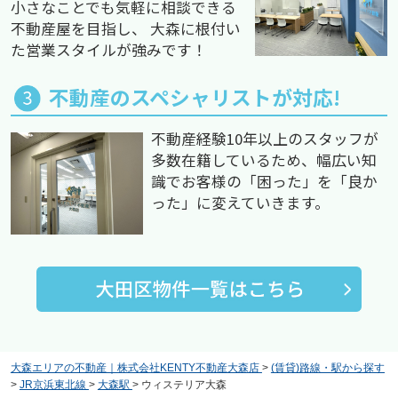
小さなことでも気軽に相談できる
不動産屋を目指し、 大森に根付い
た営業スタイルが強みです！
不動産のスペシャリストが対応!
不動産経験10年以上のスタッフが
多数在籍しているため、幅広い知
識でお客様の「困った」を「良か
った」に変えていきます。
大森エリアの不動産｜株式会社KENTY不動産大森店
>
(賃貸)路線・駅から探す
>
JR京浜東北線
>
大森駅
>
ウィステリア大森