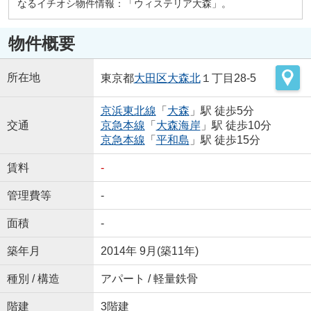
なるイチオシ物件情報：「ウィステリア大森」。
物件概要
所在地
東京都
大田区
大森北
１丁目28-5
京浜東北線
「
大森
」駅 徒歩5分
交通
京急本線
「
大森海岸
」駅 徒歩10分
京急本線
「
平和島
」駅 徒歩15分
賃料
-
管理費等
-
面積
-
築年月
2014年 9月(築11年)
種別 / 構造
アパート / 軽量鉄骨
階建
3階建