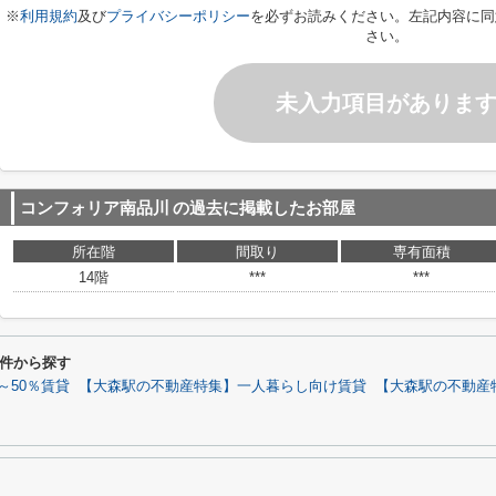
※
利用規約
及び
プライバシーポリシー
を必ずお読みください。左記内容に同
さい。
未入力項目がありま
コンフォリア南品川
の過去に掲載したお部屋
所在階
間取り
専有面積
14階
***
***
件から探す
～50％賃貸
【大森駅の不動産特集】一人暮らし向け賃貸
【大森駅の不動産