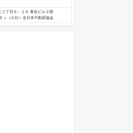
王２丁目８－２６ 東辰ビル２階
号
（公社）全日本不動産協会