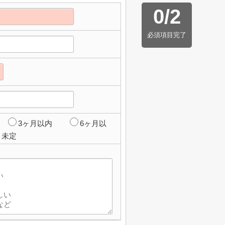
0
/
2
必須項目完了
3ヶ月以内
6ヶ月以
未定
】