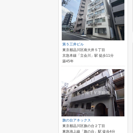
第５三井ビル
東京都品川区南大井５丁目
京急本線「立会川」駅 徒歩11分
築45年
旗の台アネックス
東京都品川区旗の台２丁目
東急池上線「旗の台」駅 徒歩4分