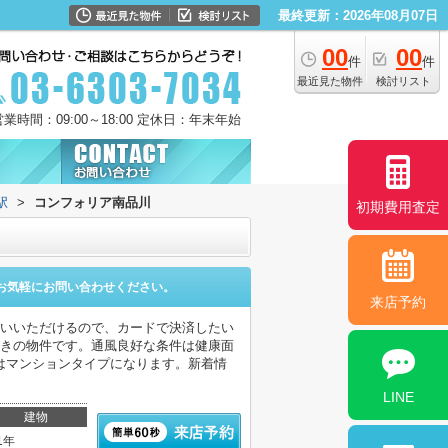
最終更新：2026年08月07日
00
00
件
件
最近見た物件
検討リスト
営業時間：09:00～18:00 定休日：年末年始
駅
>
コンフォリア南品川
初期費用査定
お気軽にお問い合わせください。
来店予約
払いいただけるので、カードで決済したい
付きの物件です。通風良好な条件は健康面
はマンションタイプになります。新着情
LINE
建物
1年