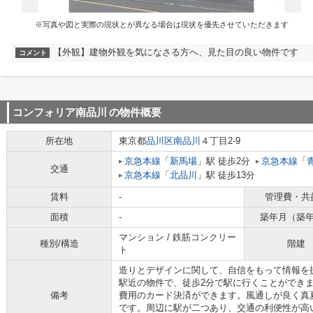
※写真や図と実際の現状とが異なる場合は現状を優先させていただきます
【外観】建物外観を気になさる方へ、見た目の良い物件です
コメント
コンフォリア南品川
の物件概要
所在地
東京都
品川区
南品川
４丁目2-9
京急本線
「
新馬場
」駅 徒歩2分
京急本線
「
交通
京急本線
「
北品川
」駅 徒歩13分
賃料
-
管理費・共
面積
-
築年月（築
マンション / 鉄筋コンクリー
種別/構造
階建
ト
造りとデザインに関して、自信をもって情報を
駅近の物件で、徒歩2分で駅に行くことができ
備考
費用のカード決済ができます。風通しが良く真
です。周辺に駅が二つあり、交通の利便性が高