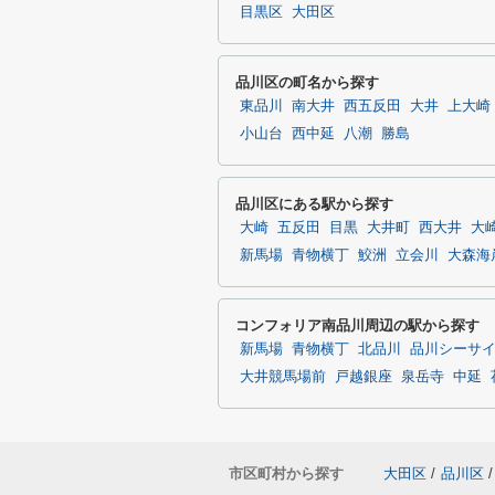
目黒区
大田区
品川区の町名から探す
東品川
南大井
西五反田
大井
上大崎
小山台
西中延
八潮
勝島
品川区にある駅から探す
大崎
五反田
目黒
大井町
西大井
大
新馬場
青物横丁
鮫洲
立会川
大森海
コンフォリア南品川周辺の駅から探す
新馬場
青物横丁
北品川
品川シーサ
大井競馬場前
戸越銀座
泉岳寺
中延
市区町村から探す
大田区
/
品川区
/