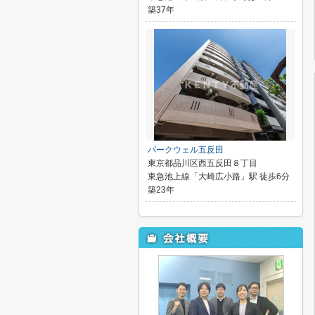
築37年
パークウェル五反田
東京都品川区西五反田８丁目
東急池上線「大崎広小路」駅 徒歩6分
築23年