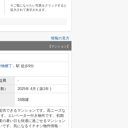
※ご覧になりたい写真をクリックすると
拡大されて表示されます。
情報の見方
【マンション】
青物横丁
」駅 徒歩9分
益費
-
年数）
2025年 4月 ( 築1年 )
16階建
提供できるマンションです。高ニーズな
ます。エレベーター付き物件です。初期
夏の暑い日も快適に過ごせるマンション
いです。気になるイチオシ物件情報：