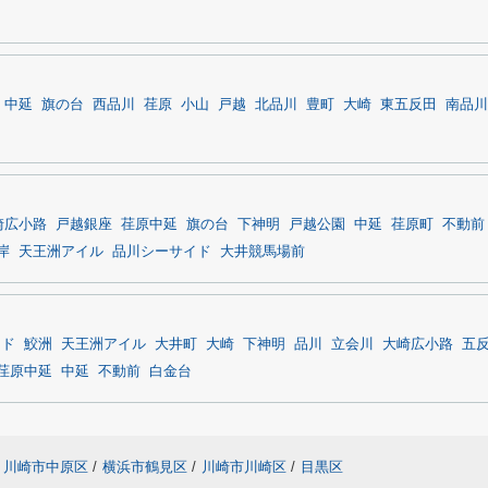
中延
旗の台
西品川
荏原
小山
戸越
北品川
豊町
大崎
東五反田
南品川
崎広小路
戸越銀座
荏原中延
旗の台
下神明
戸越公園
中延
荏原町
不動前
岸
天王洲アイル
品川シーサイド
大井競馬場前
イド
鮫洲
天王洲アイル
大井町
大崎
下神明
品川
立会川
大崎広小路
五
荏原中延
中延
不動前
白金台
川崎市中原区
/
横浜市鶴見区
/
川崎市川崎区
/
目黒区