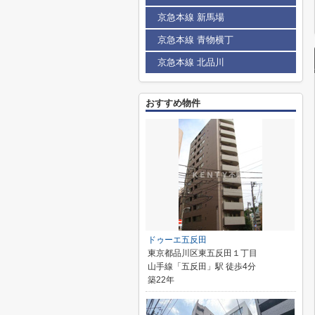
京急本線 新馬場
京急本線 青物横丁
京急本線 北品川
おすすめ物件
ドゥーエ五反田
東京都品川区東五反田１丁目
山手線「五反田」駅 徒歩4分
築22年