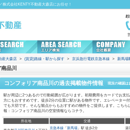
株式会社KENTY不動産大森店にお任せ！
動産大森店
>
(賃貸)路線・駅から探す
>
京浜急行電鉄京急本線
>
新馬場
ア南品川
コンフォリア南品川
の過去掲載物件情報
現況の確認は
駅が周辺に2つあるので行動範囲が広がります。初期費用をカードでお支
方にもおすすめです。徒歩2分の位置に駅がある物件です。エレベーター
でも大切です。そんな観点からもおすすめの物件をご提供します。こちら
報：コンフォリア南品川の空室情報ならコチラ。
所在地
交通
京急本線
「
新馬場
」駅 徒歩2分
築