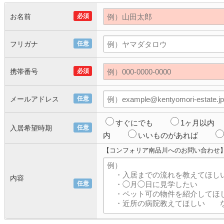
お名前
必須
フリガナ
任意
携帯番号
必須
メールアドレス
任意
すぐにでも
1ヶ月以内
入居希望時期
任意
内
いいものがあれば
【コンフォリア南品川へのお問い合わせ
内容
任意