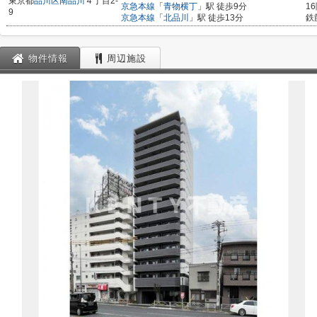
東京都
品川区
南品川
４丁目2-
京急本線
「
青物横丁
」駅 徒歩9分
1
9
京急本線
「
北品川
」駅 徒歩13分
鉄
物件情報
周辺施設