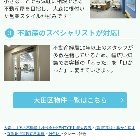
小さなことでも気軽に相談できる
不動産屋を目指し、 大森に根付い
た営業スタイルが強みです！
不動産のスペシャリストが対応!
不動産経験10年以上のスタッフが
多数在籍しているため、幅広い知
識でお客様の「困った」を「良か
った」に変えていきます。
大森エリアの不動産｜株式会社KENTY不動産大森店
>
(賃貸)路線・駅から探す
>
京浜急行電鉄京急本線
>
雑色駅
>
クレール雑色