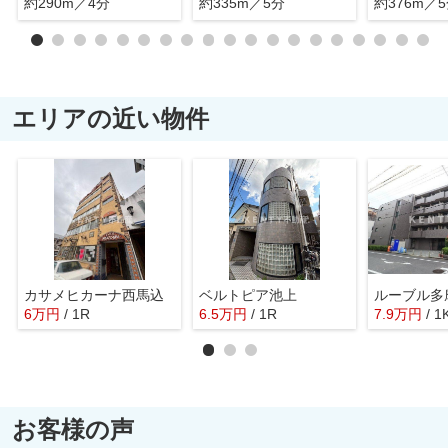
約290m／4分
約335m／5分
約376m／
エリアの近い物件
カサメヒカーナ西馬込
ベルトピア池上
ルーブル多
6
万
円
/ 1R
6.5
万
円
/ 1R
7.9
万
円
/ 1
お客様の声