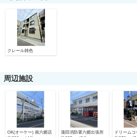
クレール雑色
周辺施設
OK(オーケー) 南六郷店
蒲田消防署六郷出張所