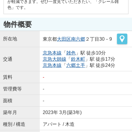
が軽減できます。ぜひ一度見ていただきたい、「クレール雑
色」です。
物件概要
所在地
東京都
大田区
南六郷
２丁目30－9
京急本線
「
雑色
」駅 徒歩10分
交通
京急大師線
「
鈴木町
」駅 徒歩17分
京急本線
「
六郷土手
」駅 徒歩24分
賃料
-
管理費等
-
面積
-
築年月
2023年 3月(築3年)
種別 / 構造
アパート / 木造