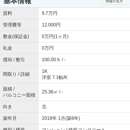
基本情報
情報の見方
賃料
9.7万円
管理費等
12,000円
敷金(保証金)
0万円(1ヶ月)
礼金
0万円
償却 / 敷引
100.00％ / -
1K
間取り / 詳細
洋室 7.1帖
/
K
面積 /
25.36㎡ / -
バルコニー面積
向き
北
築年月
2018年 1月(築8年)
種別 / 構造
マンション / 鉄筋コンクリート