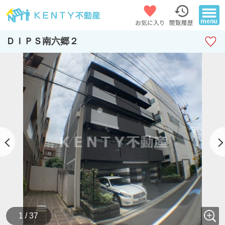
ＤＩＰＳ南六郷２
1 / 37