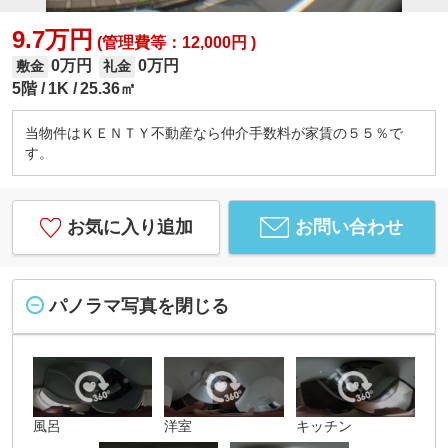
9.7万円
(管理費等：12,000円 )
0万円
0万円
敷金
礼金
5階
1K
25.36㎡
当物件はＫＥＮＴＹ不動産なら仲介手数料が家賃の５５％で
す。
お気に入り追加
お問い合わせ
パノラマ写真を閉じる
風呂
洋室
キッチン