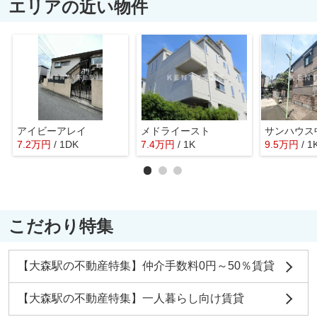
エリアの近い物件
アイビーアレイ
メドライースト
サンハウス
7.2
万
円
/ 1DK
7.4
万
円
/ 1K
9.5
万
円
/ 1
こだわり特集
【大森駅の不動産特集】仲介手数料0円～50％賃貸
【大森駅の不動産特集】一人暮らし向け賃貸