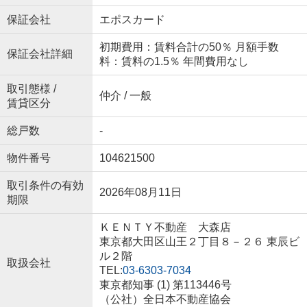
保証会社
エポスカード
初期費用：賃料合計の50％ 月額手数
保証会社詳細
料：賃料の1.5％ 年間費用なし
取引態様 /
仲介 / 一般
賃貸区分
総戸数
-
物件番号
104621500
取引条件の有効
2026年08月11日
期限
ＫＥＮＴＹ不動産 大森店
東京都大田区山王２丁目８－２６ 東辰ビ
ル２階
取扱会社
TEL:
03-6303-7034
東京都知事 (1) 第113446号
（公社）全日本不動産協会