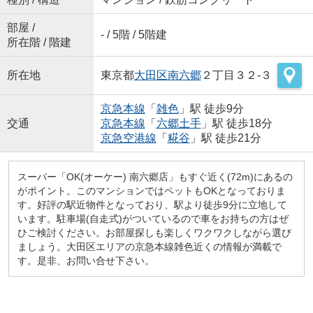
部屋 /
- / 5階 / 5階建
所在階 / 階建
所在地
東京都
大田区
南六郷
２丁目３２-３
京急本線
「
雑色
」駅 徒歩9分
交通
京急本線
「
六郷土手
」駅 徒歩18分
京急空港線
「
糀谷
」駅 徒歩21分
スーパー「OK(オーケー) 南六郷店」もすぐ近く(72m)にあるの
がポイント。このマンションではペットもOKとなっておりま
す。好評の駅近物件となっており、駅より徒歩9分に立地して
います。駐車場(自走式)がついているので車をお持ちの方はぜ
ひご検討ください。お部屋探しも楽しくワクワクしながら選び
ましょう。大田区エリアの京急本線雑色近くの情報が満載で
す。是非、お問い合せ下さい。