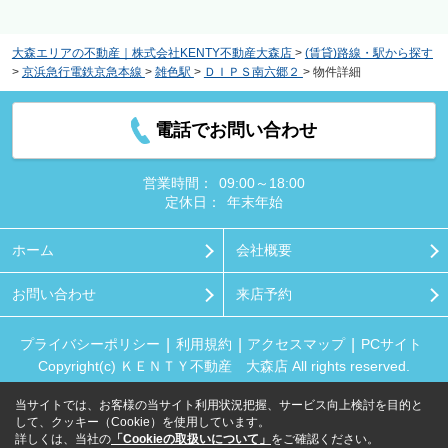
大森エリアの不動産｜株式会社KENTY不動産大森店
>
(賃貸)路線・駅から探す
>
京浜急行電鉄京急本線
>
雑色駅
>
ＤＩＰＳ南六郷２
>
物件詳細
電話でお問い合わせ
営業時間：
09:00～18:00
定休日：
年末年始
ホーム
会社概要
お問い合わせ
来店予約
プライバシーポリシー
利用規約
アクセスマップ
PCサイト
Copyright(c) ＫＥＮＴＹ不動産 大森店 All rights reserved.
当サイトでは、お客様の当サイト利用状況把握、サービス向上検討を目的と
して、クッキー（Cookie）を使用しています。
詳しくは、当社の
「Cookieの取扱いについて」
をご確認ください。