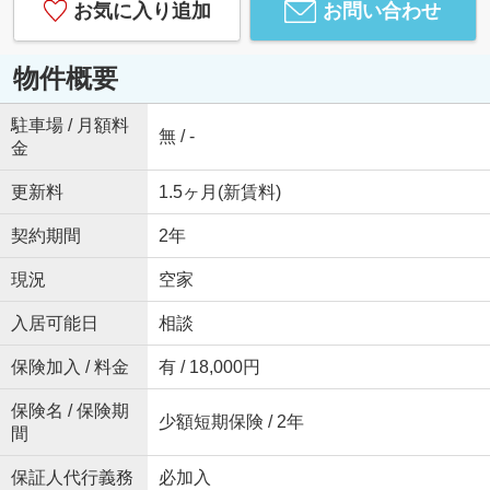
お気に入り追加
お問い合わせ
物件概要
駐車場 / 月額料
無 / -
金
更新料
1.5ヶ月(新賃料)
契約期間
2年
現況
空家
入居可能日
相談
保険加入 / 料金
有 / 18,000円
保険名 / 保険期
少額短期保険 / 2年
間
保証人代行義務
必加入