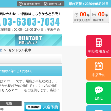
最終更新：2026年08月06日
00
00
件
件
最近見た物件
検討リスト
営業時間：09:00～18:00 定休日：年末年始
駅
>
セントラル萩中
初期費用査定
にお問い合わせください。
来店予約
件はアパートです。場所が平坦なのは、ラ
駅から徒歩7分の物件です。こちらの物件
日も入るアパートをご提供します。当社イ
LINE
建物
9年