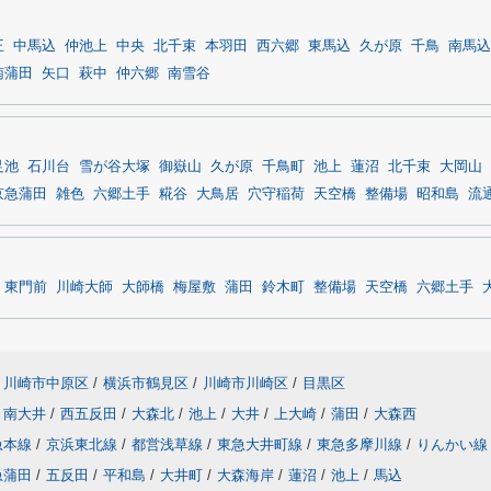
王
中馬込
仲池上
中央
北千束
本羽田
西六郷
東馬込
久が原
千鳥
南馬込
南蒲田
矢口
萩中
仲六郷
南雪谷
足池
石川台
雪が谷大塚
御嶽山
久が原
千鳥町
池上
蓮沼
北千束
大岡山
京急蒲田
雑色
六郷土手
糀谷
大鳥居
穴守稲荷
天空橋
整備場
昭和島
流
東門前
川崎大師
大師橋
梅屋敷
蒲田
鈴木町
整備場
天空橋
六郷土手
川崎市中原区
/
横浜市鶴見区
/
川崎市川崎区
/
目黒区
南大井
/
西五反田
/
大森北
/
池上
/
大井
/
上大崎
/
蒲田
/
大森西
急本線
/
京浜東北線
/
都営浅草線
/
東急大井町線
/
東急多摩川線
/
りんかい線
急蒲田
/
五反田
/
平和島
/
大井町
/
大森海岸
/
蓮沼
/
池上
/
馬込