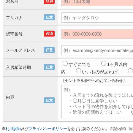
お名前
必須
フリガナ
任意
携帯番号
必須
メールアドレス
任意
すぐにでも
1ヶ月以内
入居希望時期
任意
内
いいものがあれば
【セントラル萩中へのお問い合わせ】
内容
任意
※
利用規約
及び
プライバシーポリシー
を必ずお読みください。左記内容に同