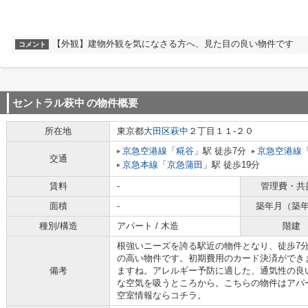
【外観】建物外観を気になさる方へ、見た目の良い物件です
コメント
セントラル萩中
の物件概要
所在地
東京都
大田区
萩中
２丁目１１-２０
京急空港線
「
糀谷
」駅 徒歩7分
京急空港線
交通
京急本線
「
京急蒲田
」駅 徒歩19分
賃料
-
管理費・共
面積
-
築年月（築
種別/構造
アパート / 木造
階建
根強いニーズを誇る駅近の物件となり、徒歩7
の高い物件です。初期費用のカード決済ができ
備考
ますね。アレルギー予防に適した、通気性の良
な空気を吸うところから。こちらの物件はアパ
空室情報ならコチラ。