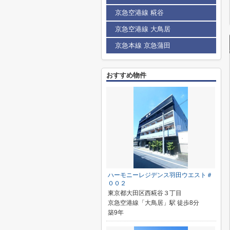
京急空港線 糀谷
京急空港線 大鳥居
京急本線 京急蒲田
おすすめ物件
ハーモニーレジデンス羽田ウエスト＃
００２
東京都大田区西糀谷３丁目
京急空港線「大鳥居」駅 徒歩8分
築9年