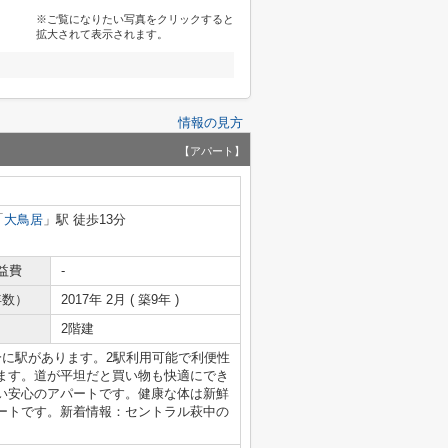
※ご覧になりたい写真をクリックすると
拡大されて表示されます。
情報の見方
【アパート】
「
大鳥居
」駅 徒歩13分
益費
-
年数）
2017年 2月 ( 築9年 )
2階建
分に駅があります。2駅利用可能で利便性
ます。道が平坦だと買い物も快適にでき
い安心のアパートです。健康な体は新鮮
ートです。新着情報：セントラル萩中の