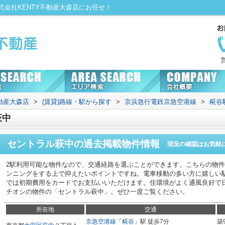
会社KENTY不動産大森店にお任せ！
動産大森店
>
(賃貸)路線・駅から探す
>
京浜急行電鉄京急空港線
>
糀谷
萩中
セントラル萩中
の過去掲載物件情報
現況の確認はお気軽
2駅利用可能な物件なので、交通経路を選ぶことができます。こちらの物
ンニングをする上で抑えたいポイントですね。電車移動の多い方に嬉しい
では初期費用をカードでお支払いいただけます。住環境がよく通風良好で
チオシの物件の「セントラル萩中」。ぜひ一度ご覧ください。
所在地
交通
京急空港線
「
糀谷
」駅 徒歩7分
築