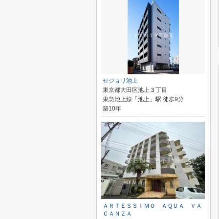
セジョリ池上
東京都大田区池上３丁目
東急池上線「池上」駅 徒歩9分
築10年
ＡＲＴＥＳＳＩＭＯ ＡＱＵＡ ＶＡ
ＣＡＮＺＡ