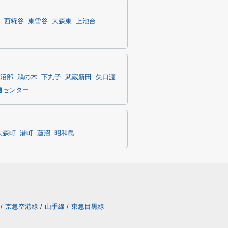
西糀谷
東雪谷
大森東
上池台
沼部
鵜の木
下丸子
武蔵新田
矢口渡
通センター
大森町
港町
蓮沼
昭和島
/
京急空港線
/
山手線
/
東急目黒線