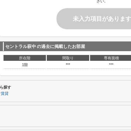
さい。
未入力項目がありま
セントラル萩中
の過去に掲載したお部屋
所在階
間取り
専有面積
1階
***
***
ら探す
け賃貸