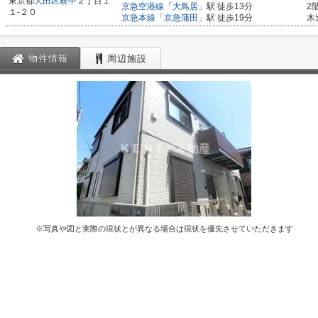
東京都
大田区
萩中
２丁目１
京急空港線
「
大鳥居
」駅 徒歩13分
2
１-２０
京急本線
「
京急蒲田
」駅 徒歩19分
木
物件情報
周辺施設
※写真や図と実際の現状とが異なる場合は現状を優先させていただきます