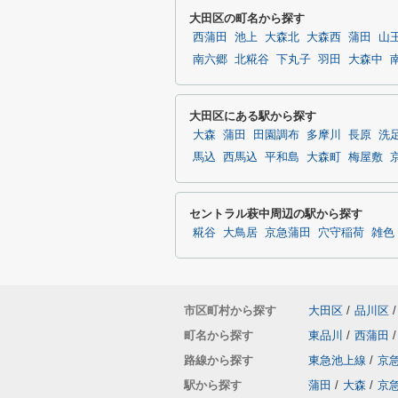
大田区の町名から探す
西蒲田
池上
大森北
大森西
蒲田
山
南六郷
北糀谷
下丸子
羽田
大森中
大田区にある駅から探す
大森
蒲田
田園調布
多摩川
長原
洗
馬込
西馬込
平和島
大森町
梅屋敷
セントラル萩中周辺の駅から探す
糀谷
大鳥居
京急蒲田
穴守稲荷
雑色
市区町村から探す
大田区
/
品川区
/
町名から探す
東品川
/
西蒲田
/
路線から探す
東急池上線
/
京
駅から探す
蒲田
/
大森
/
京