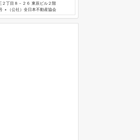
王２丁目８－２６ 東辰ビル２階
号
（公社）全日本不動産協会