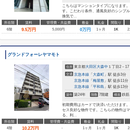
こちらはマンションタイプになります。
す。こだわり条件、通風良好のシンプル
換気で...
所在階
賃料
管理費・共益費
敷金
礼金
間取り
9.5
万円
0万円
6階
5,000円
1ヶ月
1K
2
グランドフォーレヤマモト
東京都
大田区
大森中
１丁目2－17
住所
交通
京急本線
「
大森町
」駅 徒歩3分
京急本線
「
梅屋敷
」駅 徒歩11分
京急本線
「
平和島
」駅 徒歩13分
築24年
7階建
鉄筋
築年
階数
構造
初期費用はカードで決済いただけます。
セス良好な物件です。こちらの物件はマ
る、利...
所在階
賃料
管理費・共益費
敷金
礼金
間取り
10.2
万円
4階
-
1ヶ月
1ヶ月
1K
2