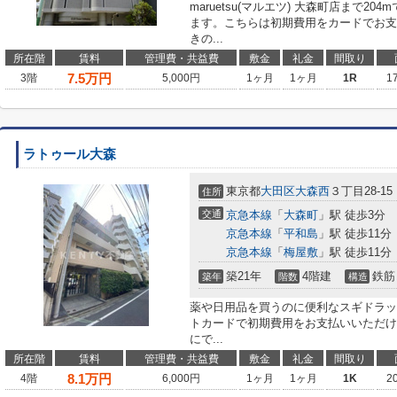
maruetsu(マルエツ) 大森町店まで
ます。こちらは初期費用をカードでお支
きの...
所在階
賃料
管理費・共益費
敷金
礼金
間取り
7.5
万円
3階
5,000円
1ヶ月
1ヶ月
1R
1
ラトゥール大森
東京都
大田区
大森西
３丁目28-15
住所
交通
京急本線
「
大森町
」駅 徒歩3分
京急本線
「
平和島
」駅 徒歩11分
京急本線
「
梅屋敷
」駅 徒歩11分
築21年
4階建
鉄筋
築年
階数
構造
薬や日用品を買うのに便利なスギドラッグ
トカードで初期費用をお支払いいただけ
にで...
所在階
賃料
管理費・共益費
敷金
礼金
間取り
8.1
万円
4階
6,000円
1ヶ月
1ヶ月
1K
2