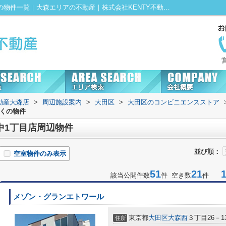
セブンイレブン 大田区大森中1丁目店周辺の物件一覧｜大森エリアの不動産｜株式会社KENTY不動産大森店にお任せ！
動産大森店
>
周辺施設案内
>
大田区
>
大田区のコンビニエンスストア
近くの物件
中1丁目店周辺物件
並び順：
空室物件のみ表示
51
21
1-
該当公開件数
件 空き数
件
メゾン・グランエトワール
東京都
大田区
大森西
３丁目26－1
住所