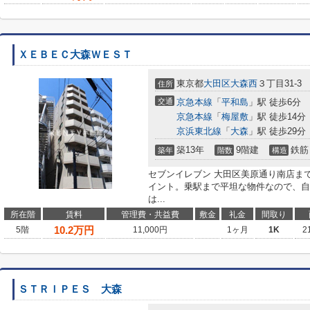
ＸＥＢＥＣ大森ＷＥＳＴ
東京都
大田区
大森西
３丁目31-3
住所
交通
京急本線
「
平和島
」駅 徒歩6分
京急本線
「
梅屋敷
」駅 徒歩14分
京浜東北線
「
大森
」駅 徒歩29分
築13年
9階建
鉄筋
築年
階数
構造
セブンイレブン 大田区美原通り南店ま
イント。乗駅まで平坦な物件なので、自
は...
所在階
賃料
管理費・共益費
敷金
礼金
間取り
10.2
万円
5階
11,000円
1ヶ月
1K
2
ＳＴＲＩＰＥＳ 大森