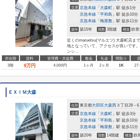
交通
京急本線
「
大森町
」駅 徒歩1分
京急本線
「
平和島
」駅 徒歩10分
京急本線
「
梅屋敷
」駅 徒歩11分
築15年
3階建
鉄骨
築年
階数
構造
近くのmaruetsu(マルエツ) 大森町
地となっていて、アクセスが良いです。
ンシ...
所在階
賃料
管理費・共益費
敷金
礼金
間取り
9
万円
3階
4,000円
1ヶ月
2ヶ月
1K
27
ＥＸＩＭ大森
東京都
大田区
大森西
３丁目28－6
住所
交通
京急本線
「
大森町
」駅 徒歩3分
京急本線
「
平和島
」駅 徒歩10分
京急本線
「
梅屋敷
」駅 徒歩11分
築20年
14階建
鉄
築年
階数
構造