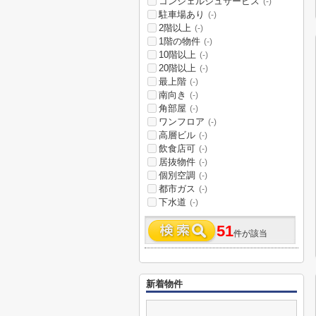
コンシェルジュサービス
(-)
駐車場あり
(-)
2階以上
(-)
1階の物件
(-)
10階以上
(-)
20階以上
(-)
最上階
(-)
南向き
(-)
角部屋
(-)
ワンフロア
(-)
高層ビル
(-)
飲食店可
(-)
居抜物件
(-)
個別空調
(-)
都市ガス
(-)
下水道
(-)
51
件が該当
新着物件