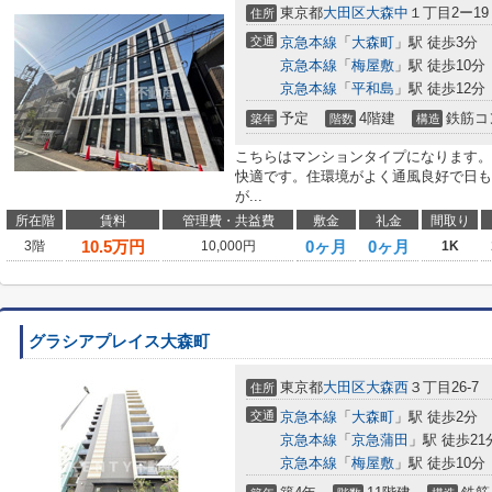
東京都
大田区
大森中
１丁目2ー19
住所
交通
京急本線
「
大森町
」駅 徒歩3分
京急本線
「
梅屋敷
」駅 徒歩10分
京急本線
「
平和島
」駅 徒歩12分
予定
4階建
鉄筋コ
築年
階数
構造
こちらはマンションタイプになります。
快適です。住環境がよく通風良好で日も
が...
所在階
賃料
管理費・共益費
敷金
礼金
間取り
10.5
万円
0ヶ月
0ヶ月
3階
10,000円
1K
グラシアプレイス大森町
東京都
大田区
大森西
３丁目26-7
住所
交通
京急本線
「
大森町
」駅 徒歩2分
京急本線
「
京急蒲田
」駅 徒歩21
京急本線
「
梅屋敷
」駅 徒歩10分