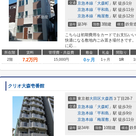
交通
京急本線
「
大森町
」駅 徒歩1分
京急本線
「
平和島
」駅 徒歩11分
京急本線
「
梅屋敷
」駅 徒歩12分
築3年
3階建
鉄骨
築年
階数
構造
こちらは初期費用をカードでお支払いい
快適になる敷地内ごみ置き場付きです。
に応...
所在階
賃料
管理費・共益費
敷金
礼金
間取り
7.2
万円
0ヶ月
2階
15,000円
1ヶ月
1R
1
クリオ大森壱番館
東京都
大田区
大森西
３丁目28-7
住所
交通
京急本線
「
大森町
」駅 徒歩3分
京急本線
「
平和島
」駅 徒歩9分
京急本線
「
梅屋敷
」駅 徒歩11分
築34年
10階建
鉄
築年
階数
構造