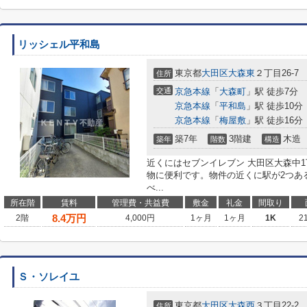
リッシェル平和島
東京都
大田区
大森東
２丁目26-7
住所
交通
京急本線
「
大森町
」駅 徒歩7分
京急本線
「
平和島
」駅 徒歩10分
京急本線
「
梅屋敷
」駅 徒歩16分
築7年
3階建
木造
築年
階数
構造
近くにはセブンイレブン 大田区大森中1
物に便利です。物件の近くに駅が2つあ
べ...
所在階
賃料
管理費・共益費
敷金
礼金
間取り
8.4
万円
2階
4,000円
1ヶ月
1ヶ月
1K
2
Ｓ・ソレイユ
東京都
大田区
大森西
３丁目22-2
住所