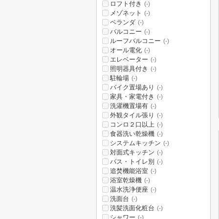
ロフト付き
(-)
メゾネット
(-)
ベランダ
(-)
バルコニー
(-)
ルーフバルコニー
(-)
オール電化
(-)
エレベーター
(-)
照明器具付き
(-)
駐輪場
(-)
バイク置場あり
(-)
家具・家電付き
(-)
洗濯機置場有
(-)
外観タイル張り
(-)
コンロ２口以上
(-)
食器洗い乾燥機
(-)
システムキッチン
(-)
対面式キッチン
(-)
バス・トイレ別
(-)
追焚機能浴室
(-)
浴室乾燥機
(-)
温水洗浄便座
(-)
洗面台
(-)
洗髪洗面化粧台
(-)
シャワー
(-)