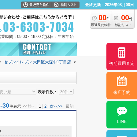
最終更新：2026年08月06日
00
00
件
件
最近見た物件
検討リスト
営業時間：09:00～18:00 定休日：年末年始
>
セブンイレブン 大田区大森中1丁目店
>
初期費用査定
表示件数：
来店予約
30
件表示
<<前へ
1
2
次へ>>
最初
LINE
3