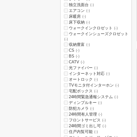
独立洗面台
(-)
エアコン
(-)
床暖房
(-)
床下収納
(-)
ウォークインクロゼット
(-)
ウォークインシューズクロゼット
(-)
収納豊富
(-)
CS
(-)
BS
(-)
CATV
(-)
光ファイバー
(-)
インターネット対応
(-)
オートロック
(-)
TVモニタ付インターホン
(-)
宅配ボックス
(-)
24時間緊急通報システム
(-)
ディンプルキー
(-)
防犯カメラ
(-)
24時間有人管理
(-)
フロントサービス
(-)
24時間ゴミ出し可
(-)
住戸内覧可能
(-)