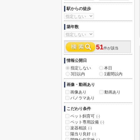
駅からの徒歩
築年数
51
件が該当
情報公開日
指定しない
本日
3日以内
1週間以内
画像・動画あり
画像あり
動画あり
パノラマあり
こだわり条件
ペット飼育可
(-)
ペット専用設備
(-)
楽器相談
(-)
陽当り良好
(-)
閑静な住宅地