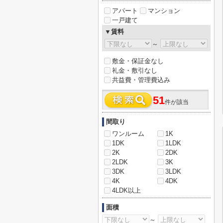
アパート
マンション
一戸建て
▼賃料
～
敷金・保証金なし
礼金・敷引なし
共益費・管理費込み
51
件が該当
間取り
ワンルーム
1K
1DK
1LDK
2K
2DK
2LDK
3K
3DK
3LDK
4K
4DK
4LDK以上
面積
～