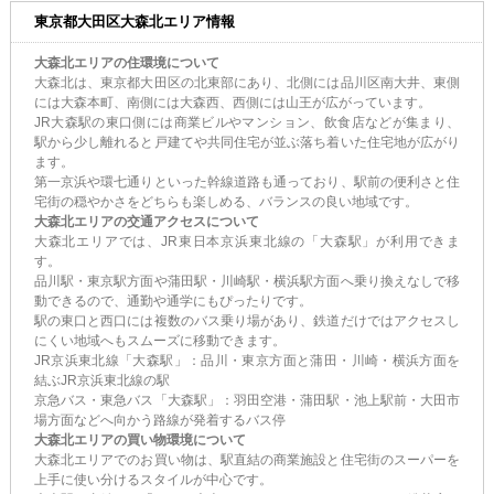
東京都大田区大森北エリア情報
大森北エリアの住環境について
大森北は、東京都大田区の北東部にあり、北側には品川区南大井、東側
には大森本町、南側には大森西、西側には山王が広がっています。
JR大森駅の東口側には商業ビルやマンション、飲食店などが集まり、
駅から少し離れると戸建てや共同住宅が並ぶ落ち着いた住宅地が広がり
ます。
第一京浜や環七通りといった幹線道路も通っており、駅前の便利さと住
宅街の穏やかさをどちらも楽しめる、バランスの良い地域です。
大森北エリアの交通アクセスについて
大森北エリアでは、JR東日本京浜東北線の「大森駅」が利用できま
す。
品川駅・東京駅方面や蒲田駅・川崎駅・横浜駅方面へ乗り換えなしで移
動できるので、通勤や通学にもぴったりです。
駅の東口と西口には複数のバス乗り場があり、鉄道だけではアクセスし
にくい地域へもスムーズに移動できます。
JR京浜東北線「大森駅」：品川・東京方面と蒲田・川崎・横浜方面を
結ぶJR京浜東北線の駅
京急バス・東急バス「大森駅」：羽田空港・蒲田駅・池上駅前・大田市
場方面などへ向かう路線が発着するバス停
大森北エリアの買い物環境について
大森北エリアでのお買い物は、駅直結の商業施設と住宅街のスーパーを
上手に使い分けるスタイルが中心です。