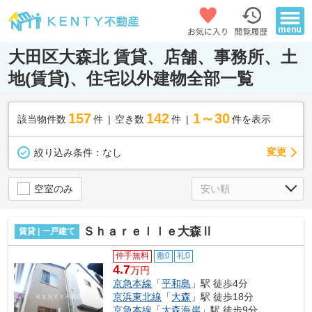
大田区大森北 賃貸、店舗、事務所、土
地(賃貸)、住宅以外建物全部一覧
157
142
1～30
該当物件数
件
空き数
件
件を表示
変更
絞り込み条件：
なし
空室のみ
Ｓｈａｒｅｌｌｅ大森Ⅱ
賃貸 | 一戸建て
仲手無料
敷0
礼0
4.7
万円
京急本線
「
平和島
」駅 徒歩4分
京浜東北線
「
大森
」駅 徒歩18分
京急本線
「
大森海岸
」駅 徒歩9分