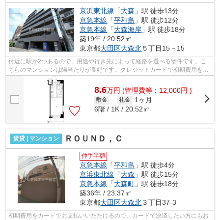
京浜東北線
「
大森
」駅 徒歩13分
京急本線
「
平和島
」駅 徒歩12分
京急本線
「
大森海岸
」駅 徒歩18分
築19年 / 20.52㎡
東京都
大田区
大森北
５丁目15－15
付近に駅が2つあるので、用途や行き先によって経路を選べる物件です。こ
ちらのマンションは陽当たりが良好です。クレジットカードで初期費用をお
支払いいただける物件です。この物件は...
8.6
万
円
(管理費等：12,000円 )
1ヶ月
敷金
-
礼金
6階 / 1K / 20.52㎡
ＲＯＵＮＤ，Ｃ
賃貸 | マンション
仲手半額
京急本線
「
平和島
」駅 徒歩4分
京浜東北線
「
大森
」駅 徒歩15分
京急本線
「
大森町
」駅 徒歩18分
築36年 / 23.37㎡
東京都
大田区
大森北
３丁目37-3
初期費用をカードでお支払いいただけるので、カードで決済したい方にもお