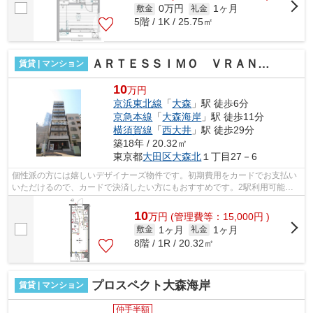
0万円
1ヶ月
敷金
礼金
5階 / 1K / 25.75㎡
ＡＲＴＥＳＳＩＭＯ ＶＲＡＮＣＨＥ ＰＲＯＶＡ
賃貸 | マンション
10
万円
京浜東北線
「
大森
」駅 徒歩6分
京急本線
「
大森海岸
」駅 徒歩11分
横須賀線
「
西大井
」駅 徒歩29分
築18年 / 20.32㎡
東京都
大田区
大森北
１丁目27－6
個性派の方には嬉しいデザイナーズ物件です。初期費用をカードでお支払い
いただけるので、カードで決済したい方にもおすすめです。2駅利用可能で
アクセスの良いマンションです。道が平...
10
万
円
(管理費等：15,000円 )
1ヶ月
1ヶ月
敷金
礼金
8階 / 1R / 20.32㎡
プロスペクト大森海岸
賃貸 | マンション
仲手半額