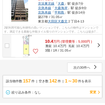
京浜東北線
「
大森
」駅 徒歩7分
京急本線
「
大森海岸
」駅 徒歩9分
京急本線
「
平和島
」駅 徒歩14分
築27年 / 31.05㎡
東京都
大田区
大森北
２丁目4-13
2駅利用可能な利便性の高いマンションです。こちらの物件はマンションで
す。満足できる素敵な外観タイル張りのマンションです。こちらは徒歩7分
に立地する物件です。こちらは初期費用...
10.4
万
円
(管理費等：5,000円 )
10.4万円
10.4万円
敷金
礼金
3階 / 1R / 31.05㎡
次の30件へ
157
142
1～30
該当物件数
件
空き数
件
件を表示
変更
絞り込み条件：
なし