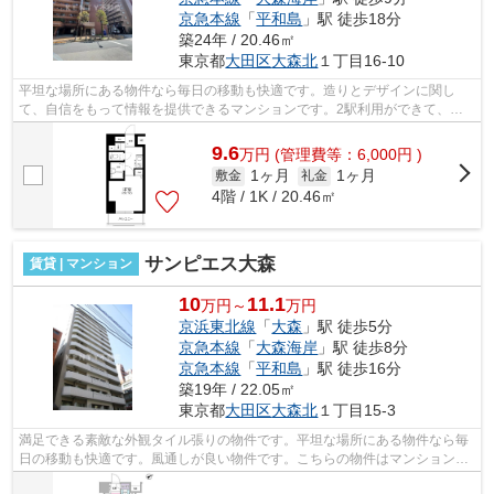
京急本線
「
平和島
」駅 徒歩18分
築24年 / 20.46㎡
東京都
大田区
大森北
１丁目16-10
平坦な場所にある物件なら毎日の移動も快適です。造りとデザインに関し
て、自信をもって情報を提供できるマンションです。2駅利用ができて、電
車での移動に役立つ物件です。徒歩4分で...
9.6
万
円
(管理費等：6,000円 )
1ヶ月
1ヶ月
敷金
礼金
4階 / 1K / 20.46㎡
サンピエス大森
賃貸 | マンション
10
11.1
万円～
万円
京浜東北線
「
大森
」駅 徒歩5分
京急本線
「
大森海岸
」駅 徒歩8分
京急本線
「
平和島
」駅 徒歩16分
築19年 / 22.05㎡
東京都
大田区
大森北
１丁目15-3
満足できる素敵な外観タイル張りの物件です。平坦な場所にある物件なら毎
日の移動も快適です。風通しが良い物件です。こちらの物件はマンションで
す。電車での移動がより便利になる、2...