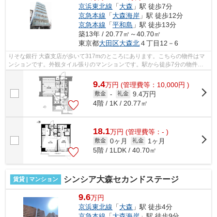
京浜東北線
「
大森
」駅 徒歩7分
京急本線
「
大森海岸
」駅 徒歩12分
京急本線
「
平和島
」駅 徒歩13分
築13年 / 20.77㎡～40.70㎡
東京都
大田区
大森北
４丁目12－6
りそな銀行 大森支店が歩いて317mのところにあります。こちらの物件はマ
ンションです。外観タイル張りのマンションです。駅から徒歩7分の物件な
ら、駅前のお買い物も便利です。クレジ...
9.4
万
円
(管理費等：10,000円 )
9.4万円
敷金
-
礼金
4階 / 1K / 20.77㎡
18.1
万
円
(管理費等：- )
0ヶ月
1ヶ月
敷金
礼金
5階 / 1LDK / 40.70㎡
シンシア大森セカンドステージ
賃貸 | マンション
9.6
万円
京浜東北線
「
大森
」駅 徒歩4分
京急本線
「
大森海岸
」駅 徒歩9分