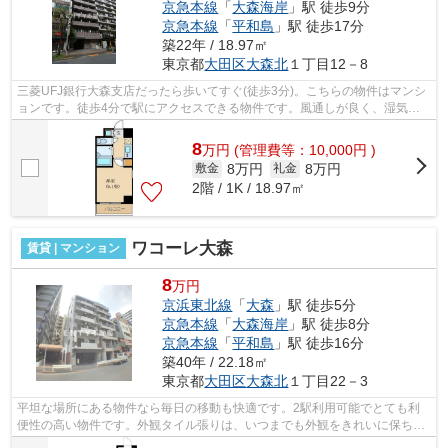
京急本線
「
大森海岸
」駅 徒歩9分
京急本線
「
平和島
」駅 徒歩17分
築22年 / 18.97㎡
東京都
大田区
大森北
１丁目12－8
三菱UFJ銀行大森支店だったら歩いてすぐ(徒歩3分)。こちらの物件はマンシ
ョンです。徒歩4分で駅にアクセスできる物件です。風通しが良く、湿気や
カビの心配が少ないマンションです。駅...
8
万
円
(管理費等：10,000円 )
8万円
8万円
敷金
礼金
2階 / 1K / 18.97㎡
ワコーレ大森
賃貸 | マンション
8
万円
京浜東北線
「
大森
」駅 徒歩5分
京急本線
「
大森海岸
」駅 徒歩8分
京急本線
「
平和島
」駅 徒歩16分
築40年 / 22.18㎡
東京都
大田区
大森北
１丁目22－3
平坦な場所にある物件なら毎日の移動も快適です。2駅利用可能でとても利
便性の高い物件です。外観タイル張りは、いつまでも外観をきれいに保ちま
す。初期費用のカード決済ができます。...