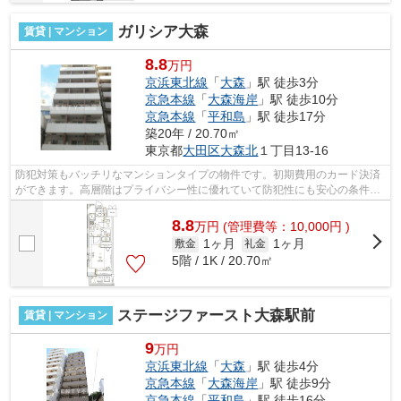
ガリシア大森
賃貸 | マンション
8.8
万円
京浜東北線
「
大森
」駅 徒歩3分
京急本線
「
大森海岸
」駅 徒歩10分
京急本線
「
平和島
」駅 徒歩17分
築20年 / 20.70㎡
東京都
大田区
大森北
１丁目13-16
防犯対策もバッチリなマンションタイプの物件です。初期費用のカード決済
ができます。高層階はプライバシー性に優れていて防犯性にも安心の条件で
す。場所が平坦なのは、ランニングを...
8.8
万
円
(管理費等：10,000円 )
1ヶ月
1ヶ月
敷金
礼金
5階 / 1K / 20.70㎡
ステージファースト大森駅前
賃貸 | マンション
9
万円
京浜東北線
「
大森
」駅 徒歩4分
京急本線
「
大森海岸
」駅 徒歩9分
京急本線
「
平和島
」駅 徒歩16分