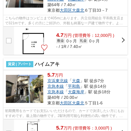
築64年 / 7.40㎡
東京都
大田区
大森北
６丁目33－7
こちらの物件はコンビニまで405mにあります。共立信用組合 平和島支店ま
で321mです。多くの方にご好評の、外観も綺麗な一戸建て物件です。よく
お出かけをする方にも便利な、2駅利用可...
4.7
万
円
(管理費等：12,000円 )
0ヶ月
0ヶ月
敷金
礼金
- / 1R / 7.40㎡
ハイムアキ
賃貸 | アパート
5.7
万円
京浜東北線
「
大森
」駅 徒歩7分
京急本線
「
平和島
」駅 徒歩14分
京急本線
「
大森海岸
」駅 徒歩18分
築40年 / 20.00㎡
東京都
大田区
大森北
５丁目1-6
初期費用をカードでお支払いいただけるので、カードで決済したい方にもお
すすめです。最上階の物件です。2駅利用可能な利便性の高い物件です。駅
まで徒歩7分なので、アクセスの良い物...
5.7
万
円
(管理費等：3,000円 )