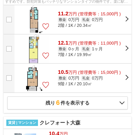
すすめです。防犯対策もバッチリなマンションタイプの物件です。楽に駅へ
行きたい方には駅まで平坦な物件がお...
11.2
万
円
(管理費等：15,000円 )
0万円
0万円
敷金
礼金
2階 / 1K / 20.34㎡
12.1
万
円
(管理費等：11,000円 )
0ヶ月
1ヶ月
敷金
礼金
7階 / 1K / 19.99㎡
10.5
万
円
(管理費等：15,000円 )
0万円
0万円
敷金
礼金
9階 / 1K / 20.10㎡
6
残り
件を表示する
クレフォート大森
賃貸 | マンション
10.4
万円