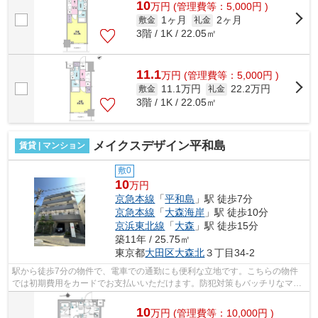
10
万
円
(管理費等：5,000円 )
1ヶ月
2ヶ月
敷金
礼金
3階 / 1K / 22.05㎡
11.1
万
円
(管理費等：5,000円 )
11.1万円
22.2万円
敷金
礼金
3階 / 1K / 22.05㎡
メイクスデザイン平和島
賃貸 | マンション
敷0
10
万円
京急本線
「
平和島
」駅 徒歩7分
京急本線
「
大森海岸
」駅 徒歩10分
京浜東北線
「
大森
」駅 徒歩15分
築11年 / 25.75㎡
東京都
大田区
大森北
３丁目34-2
駅から徒歩7分の物件で、電車での通勤にも便利な立地です。こちらの物件
では初期費用をカードでお支払いいただけます。防犯対策もバッチリなマン
ションタイプの物件です。2駅利用でき...
10
万
円
(管理費等：10,000円 )