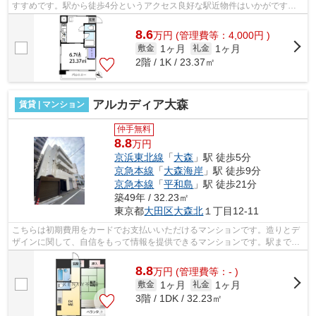
すすめです。駅から徒歩4分というアクセス良好な駅近物件はいかがです
か。こちらの物件はマンションです。場所...
8.6
万
円
(管理費等：4,000円 )
1ヶ月
1ヶ月
敷金
礼金
2階 / 1K / 23.37㎡
アルカディア大森
賃貸 | マンション
仲手無料
8.8
万円
京浜東北線
「
大森
」駅 徒歩5分
京急本線
「
大森海岸
」駅 徒歩9分
京急本線
「
平和島
」駅 徒歩21分
築49年 / 32.23㎡
東京都
大田区
大森北
１丁目12-11
こちらは初期費用をカードでお支払いいただけるマンションです。造りとデ
ザインに関して、自信をもって情報を提供できるマンションです。駅まで平
坦な場所で移動もラクな物件です。徒...
8.8
万
円
(管理費等：- )
1ヶ月
1ヶ月
敷金
礼金
3階 / 1DK / 32.23㎡