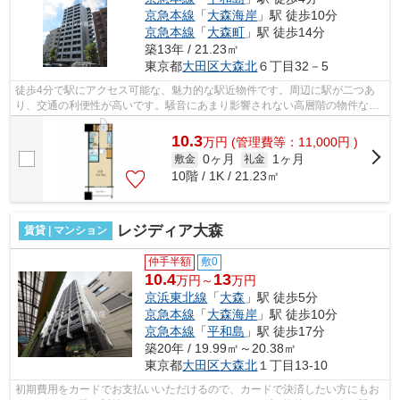
京急本線
「
大森海岸
」駅 徒歩10分
京急本線
「
大森町
」駅 徒歩14分
築13年 / 21.23㎡
東京都
大田区
大森北
６丁目32－5
徒歩4分で駅にアクセス可能な、魅力的な駅近物件です。周辺に駅が二つあ
り、交通の利便性が高いです。騒音にあまり影響されない高層階の物件なの
で快適に過ごせます。こちらの物件では...
10.3
万
円
(管理費等：11,000円 )
0ヶ月
1ヶ月
敷金
礼金
10階 / 1K / 21.23㎡
レジディア大森
賃貸 | マンション
仲手半額
敷0
10.4
13
万円～
万円
京浜東北線
「
大森
」駅 徒歩5分
京急本線
「
大森海岸
」駅 徒歩10分
京急本線
「
平和島
」駅 徒歩17分
築20年 / 19.99㎡～20.38㎡
東京都
大田区
大森北
１丁目13-10
初期費用をカードでお支払いいただけるので、カードで決済したい方にもお