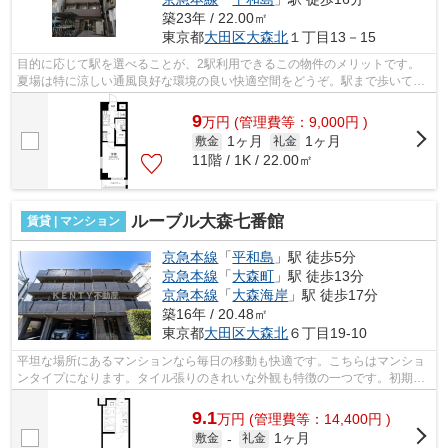
築23年 / 22.00㎡
東京都
大田区
大森北
１丁目13－15
目的に応じて駅を選べることが、2駅利用できるこの物件のメリットです。
夏場は特に涼しい通風良好な環境の良い快適空間をどうぞ。駅まで歩いてア
クセスできる、徒歩4分の距離に立地す...
9
万
円
(管理費等：9,000円 )
1ヶ月
1ヶ月
敷金
礼金
11階 / 1K / 22.00㎡
ルーブル大森七番館
賃貸 | マンション
京急本線
「
平和島
」駅 徒歩5分
京急本線
「
大森町
」駅 徒歩13分
京急本線
「
大森海岸
」駅 徒歩17分
築16年 / 20.48㎡
東京都
大田区
大森北
６丁目19-10
平坦な場所にあるマンションなら毎日の移動も快適です。こちらはマンショ
ンタイプになります。タイル張りのきれいな外観も特徴の一つです。初期費
用のカード決済ができます。使い勝手...
9.1
万
円
(管理費等：14,400円 )
1ヶ月
敷金
-
礼金