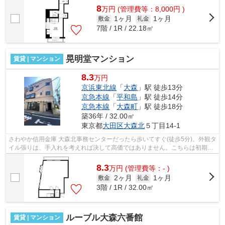
8
万
円
(管理費等：8,000円 )
1ヶ月
1ヶ月
敷金
礼金
7階 / 1R / 22.18㎡
晃明堂マンション
賃貸 | マンション
8.3
万円
京浜東北線
「
大森
」駅 徒歩13分
京急本線
「
平和島
」駅 徒歩14分
京急本線
「
大森町
」駅 徒歩18分
築36年 / 32.00㎡
東京都
大田区
大森北
５丁目14-1
さわやか信用金庫 大森北事務センターだったら歩いてすぐ(徒歩5分)。外観タ
イル張りは、手入れを考えれば決して高価ではありません。こちらは初期費
用をカードでお支払いいただける物...
8.3
万
円
(管理費等：- )
2ヶ月
1ヶ月
敷金
礼金
3階 / 1R / 32.00㎡
ルーブル大森六番館
賃貸 | マンション