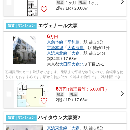
1ヶ月
1ヶ月
敷金
礼金
2階 / 1R / 20.00㎡
エヴェナール大森
賃貸 | マンション
6
万円
京急本線
「
平和島
」駅 徒歩9分
京急本線
「
大森海岸
」駅 徒歩11分
京浜東北線
「
大森
」駅 徒歩14分
築34年 / 17.63㎡
東京都
大田区
大森北
３丁目19-1
初期費用のカード決済ができます。乗駅まで平坦な物件なので、自転車を使
う方にもおすすめです。駅から徒歩9分に立地する物件です。2駅利用できる
場所にあるので利便性が高いです。外...
6
万
円
(管理費等：5,000円 )
敷金
-
礼金
-
2階 / 1R / 17.63㎡
ハイタウン大森第2
賃貸 | マンション
京浜東北線
「
大森
」駅 徒歩8分