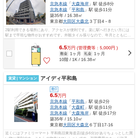
京急本線
「
大森海岸
」駅 徒歩8分
京急本線
「
平和島
」駅 徒歩11分
築35年 / 16.38㎡
東京都
大田区
大森北
３丁目4－8
2駅利用できる場所にあり、アクセスが便利です。楽に駅へ行きたい方には
駅まで平坦な物件がおすすめです。外観タイル張りなので、年月とともに味
わいが生まれてきます。クレジットカー...
6.5
万
円
(管理費等：5,000円 )
1ヶ月
1ヶ月
敷金
礼金
10階 / 1K / 16.38㎡
アイディ平和島
賃貸 | マンション
敷0
6.5
万円
京急本線
「
平和島
」駅 徒歩2分
京急本線
「
大森町
」駅 徒歩11分
京急本線
「
大森海岸
」駅 徒歩17分
築35年 / 15.10㎡
東京都
大田区
大森北
６丁目17-16
近くにはファミリーマート 平和島旧東海道店(徒歩6分)がありちょっとした買