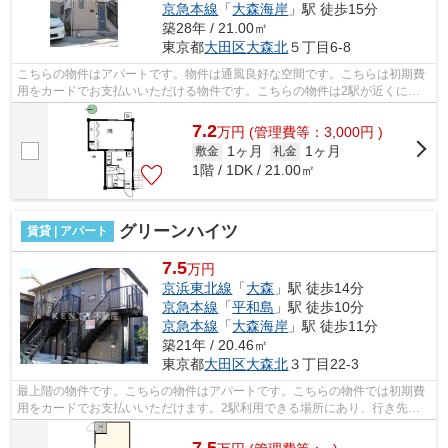
京急本線
「
大森海岸
」駅 徒歩15分
築28年 / 21.00㎡
東京都
大田区
大森北
５丁目6-8
こちらの物件はアパートです。物件は通風良好な空間です。こちらは初期費
用をカードでお支払いいただける物件です。こちらの物件は2駅が近くにあ
り便利です。駅から徒歩13分のところに...
7.2
万
円
(管理費等：3,000円 )
1ヶ月
1ヶ月
敷金
礼金
1階 / 1DK / 21.00㎡
グリーンハイツ
賃貸 | アパート
7.5
万円
京浜東北線
「
大森
」駅 徒歩14分
京急本線
「
平和島
」駅 徒歩10分
京急本線
「
大森海岸
」駅 徒歩11分
築21年 / 20.46㎡
東京都
大田区
大森北
３丁目22-3
最上階の物件です。こちらの物件はアパートです。こちらの物件では初期費
用をカードでお支払いいただけます。2駅利用できる場所にあり、行き先に
応じて乗車駅の使い分けができます。平...