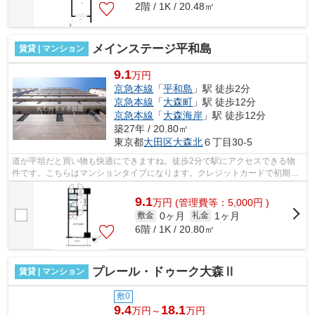
2階 / 1K / 20.48㎡
メインステージ平和島
賃貸 | マンション
9.1
万円
京急本線
「
平和島
」駅 徒歩2分
京急本線
「
大森町
」駅 徒歩12分
京急本線
「
大森海岸
」駅 徒歩12分
築27年 / 20.80㎡
東京都
大田区
大森北
６丁目30-5
道が平坦だと買い物も快適にできますね。徒歩2分で駅にアクセスできる物
件です。こちらはマンションタイプになります。クレジットカードで初期費
用がお支払いいただけるので、決済の手...
9.1
万
円
(管理費等：5,000円 )
0ヶ月
1ヶ月
敷金
礼金
6階 / 1K / 20.80㎡
プレール・ドゥーク大森Ⅱ
賃貸 | マンション
敷0
9.4
18.1
万円～
万円