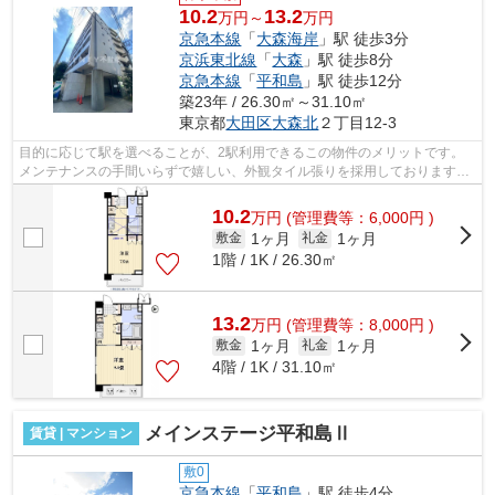
10.2
13.2
万円～
万円
京急本線
「
大森海岸
」駅 徒歩3分
京浜東北線
「
大森
」駅 徒歩8分
京急本線
「
平和島
」駅 徒歩12分
築23年 / 26.30㎡～31.10㎡
東京都
大田区
大森北
２丁目12-3
目的に応じて駅を選べることが、2駅利用できるこの物件のメリットです。
メンテナンスの手間いらずで嬉しい、外観タイル張りを採用しております。
こちらはマンションタイプになります。...
10.2
万
円
(管理費等：6,000円 )
1ヶ月
1ヶ月
敷金
礼金
1階 / 1K / 26.30㎡
13.2
万
円
(管理費等：8,000円 )
1ヶ月
1ヶ月
敷金
礼金
4階 / 1K / 31.10㎡
メインステージ平和島Ⅱ
賃貸 | マンション
敷0
京急本線
「
平和島
」駅 徒歩4分