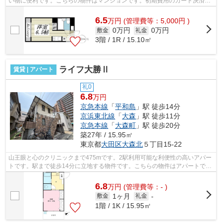
い物に便利です。こちらの物件はマンションです。初期費用のカード決済が
できます。平坦な場所にあるマンシ...
6.5
万
円
(管理費等：5,000円 )
0万円
0万円
敷金
礼金
3階 / 1R / 15.10㎡
ライフ大勝Ⅱ
賃貸 | アパート
礼0
6.8
万円
京急本線
「
平和島
」駅 徒歩14分
京浜東北線
「
大森
」駅 徒歩11分
京急本線
「
大森町
」駅 徒歩20分
築27年 / 15.95㎡
東京都
大田区
大森北
５丁目15-22
山王眼と心のクリニックまで475mです。2駅利用可能な利便性の高いアパー
トです。駅まで徒歩14分に立地する物件です。こちらの物件はアパートで
す。物件から駅までは平坦な道なので、快...
6.8
万
円
(管理費等：- )
1ヶ月
敷金
礼金
-
1階 / 1K / 15.95㎡