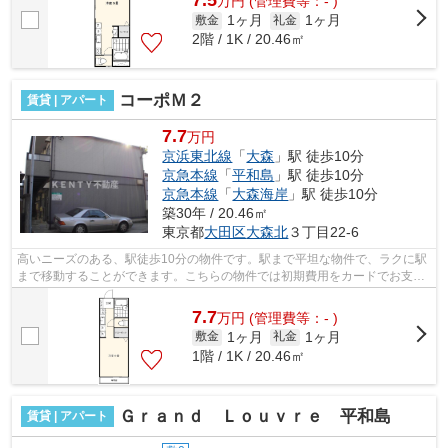
7.5
万
円
(管理費等：- )
1ヶ月
1ヶ月
敷金
礼金
2階 / 1K / 20.46㎡
コーポＭ２
賃貸 | アパート
7.7
万円
京浜東北線
「
大森
」駅 徒歩10分
京急本線
「
平和島
」駅 徒歩10分
京急本線
「
大森海岸
」駅 徒歩10分
築30年 / 20.46㎡
東京都
大田区
大森北
３丁目22-6
高いニーズのある、駅徒歩10分の物件です。駅まで平坦な物件で、ラクに駅
まで移動することができます。こちらの物件では初期費用をカードでお支払
いいただけます。こちらの物件はアパ...
7.7
万
円
(管理費等：- )
1ヶ月
1ヶ月
敷金
礼金
1階 / 1K / 20.46㎡
Ｇｒａｎｄ Ｌｏｕｖｒｅ 平和島
賃貸 | アパート