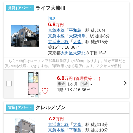
ライフ大勝Ⅲ
賃貸 | アパート
礼0
6.8
万円
京急本線
「
平和島
」駅 徒歩6分
京急本線
「
大森海岸
」駅 徒歩8分
京浜東北線
「
大森
」駅 徒歩15分
築15年 / 16.36㎡
東京都
大田区
大森北
３丁目16-3
こちらの物件はローソン 平和島駅前店まで480mにあります。道が平坦だと
買い物も快適にできますね。2駅利用できる場所にあり、アクセスが便利で
す。最上階のアパートです。こちらは徒...
6.8
万
円
(管理費等：- )
1ヶ月
敷金
礼金
-
1階 / 1K / 16.36㎡
クレルメゾン
賃貸 | アパート
7.2
万円
京浜東北線
「
大森
」駅 徒歩13分
京急本線
「
平和島
」駅 徒歩10分