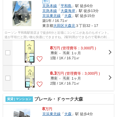
敷0
京急本線
「
平和島
」駅 徒歩6分
京急本線
「
大森海岸
」駅 徒歩13分
京浜東北線
「
大森
」駅 徒歩15分
築1年 / 16.71㎡
東京都
大田区
大森北
３丁目32－17
ローソン 平和島駅前店まで徒歩6分と近場にコンビニがあるのもポイント。
道が平坦だと買い物も快適にできますね。2駅利用ができるので電車の利用
に役立つアパートです。クレジットカー...
8
万
円
(管理費等：3,000円 )
1ヶ月
敷金
-
礼金
1階 / 1K / 16.71㎡
8.3
万
円
(管理費等：3,000円 )
1ヶ月
敷金
-
礼金
2階 / 1K / 16.71㎡
プレール・ドゥーク大森
賃貸 | マンション
8
万円
京浜東北線
「
大森
」駅 徒歩4分