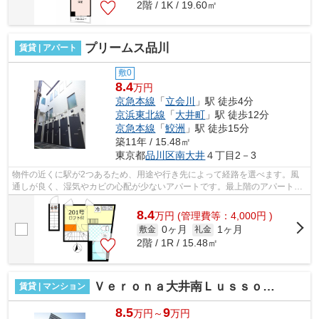
2階 / 1K / 19.60㎡
プリームス品川
賃貸 | アパート
敷0
8.4
万円
京急本線
「
立会川
」駅 徒歩4分
京浜東北線
「
大井町
」駅 徒歩12分
京急本線
「
鮫洲
」駅 徒歩15分
築11年 / 15.48㎡
東京都
品川区
南大井
４丁目2－3
物件の近くに駅が2つあるため、用途や行き先によって経路を選べます。風
通しが良く、湿気やカビの心配が少ないアパートです。最上階のアパートで
す。初期費用をカードでお支払いいただ...
8.4
万
円
(管理費等：4,000円 )
0ヶ月
1ヶ月
敷金
礼金
2階 / 1R / 15.48㎡
Ｖｅｒｏｎａ大井南ＬｕｓｓｏＧｒａｎｄｅ
賃貸 | マンション
8.5
9
万円～
万円