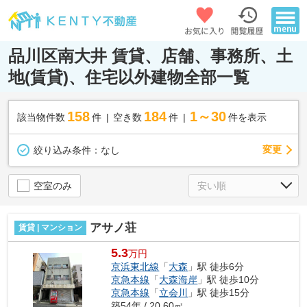
品川区南大井 賃貸、店舗、事務所、土
地(賃貸)、住宅以外建物全部一覧
158
184
1～30
該当物件数
件
空き数
件
件を表示
変更
絞り込み条件：
なし
空室のみ
アサノ荘
賃貸 | マンション
5.3
万円
京浜東北線
「
大森
」駅 徒歩6分
京急本線
「
大森海岸
」駅 徒歩10分
京急本線
「
立会川
」駅 徒歩15分
築54年 / 20.60㎡