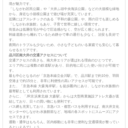
境が魅力です。
「しながわ区民公園」や「大井ふ頭中央海浜公園」などの大規模な緑地
から、身近な小規模公園まで遊び場が充実しています。
近隣にはアスレチックのある「平和の森公園」や、雨の日でも楽しめる
「しながわ水族館」もあり、子育て世帯に嬉しい環境です。
街並みは低層住宅が中心で圧迫感がなく、空が広く感じられます。
幹線道路から離れているため静かで車の通行も少なく、治安も良好で
す。
夜間のトラブルも少ないため、小さな子どものいる家庭でも安心して暮
らせるエリアです。
品川区南大井の交通アクセスについて
交通アクセスの良さも、南大井エリアが選ばれる理由のひとつです。
エリア内には複数の鉄道駅があり、目的地に応じた使い分けが可能で
す。
最も中心となるのが「京急本線立会川駅」で、品川駅まで約10分、羽田
空港まで約15分と、非常に利便性の高いアクセスが可能です。
また、「京急本線 大森海岸駅」も徒歩圏内にあり、しながわ水族館の
最寄駅としても利用されています。
さらに、「JR京浜東北線 大森駅」からは大型商業施設アトレ大森が直
結しており、日々の買い物にも便利です。
バス網も充実しており、京急バス・都営バスを利用すれば、南大井文化
センターやしながわ水族館前など、地域の各スポットにスムーズにアク
セスできます。
通勤・通学はもちろん、区内移動にも非常に便利な交通環境が整ってい
るといえるでしょう。