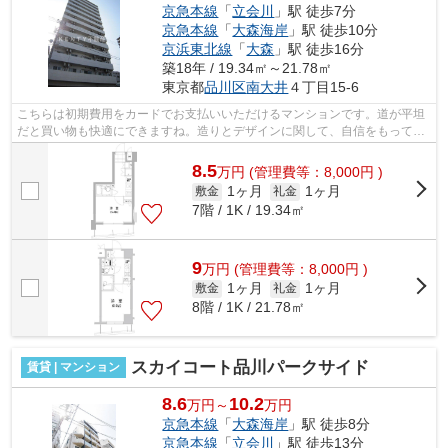
京急本線
「
立会川
」駅 徒歩7分
京急本線
「
大森海岸
」駅 徒歩10分
京浜東北線
「
大森
」駅 徒歩16分
築18年 / 19.34㎡～21.78㎡
東京都
品川区
南大井
４丁目15-6
こちらは初期費用をカードでお支払いいただけるマンションです。道が平坦
だと買い物も快適にできますね。造りとデザインに関して、自信をもって情
報を提供できるマンションです。眺め...
8.5
万
円
(管理費等：8,000円 )
1ヶ月
1ヶ月
敷金
礼金
7階 / 1K / 19.34㎡
9
万
円
(管理費等：8,000円 )
1ヶ月
1ヶ月
敷金
礼金
8階 / 1K / 21.78㎡
スカイコート品川パークサイド
賃貸 | マンション
8.6
10.2
万円～
万円
京急本線
「
大森海岸
」駅 徒歩8分
京急本線
「
立会川
」駅 徒歩13分