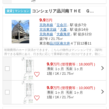
コンシェリア品川南ＴＨＥ ＧＲＡＮＤ ＲＥＳＩＤＥＮＣＥ
賃貸 | マンション
9.9
万円
京急本線
「
立会川
」駅 徒歩7分
京浜東北線
「
大森
」駅 徒歩14分
京急本線
「
大森海岸
」駅 徒歩12分
築7年 / 21.75㎡
東京都
品川区
南大井
４丁目12番11
初期費用のカード決済ができます。こちらの物件はマンションです。2駅利
用できる場所にあり、行き先に応じて乗車駅の使い分けができます。朝に慌
てることなく行動するために駅から徒歩...
9.9
万
円
(管理費等：18,000円 )
1ヶ月
1ヶ月
敷金
礼金
1階 / 1K / 21.75㎡
9.9
万
円
(管理費等：10,000円 )
1ヶ月
1ヶ月
敷金
礼金
1階 / 1K / 21.75㎡