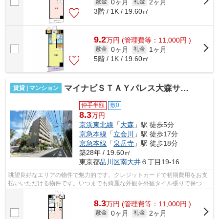
0ヶ月
2ヶ月
敷金
礼金
3階 / 1K / 19.60㎡
9.2
万
円
(管理費等：11,000円 )
0ヶ月
1ヶ月
敷金
礼金
5階 / 1K / 19.60㎡
マイナビＳＴＡＹパレス大森サウス（カテリーナ大森）
賃貸 | マンション
仲手半額
敷0
8.3
万円
京浜東北線
「
大森
」駅 徒歩5分
京急本線
「
立会川
」駅 徒歩17分
京急本線
「
泉岳寺
」駅 徒歩18分
築28年 / 19.60㎡
東京都
品川区
南大井
６丁目19-16
眺望良好なエリアの物件で魅力的です。クレジットカードで初期費用をお支
払いいただける物件です。いつまでも綺麗な外観を外観タイル張りで保つこ
とができます。陽当りも良いので、清...
8.3
万
円
(管理費等：11,000円 )
0ヶ月
2ヶ月
敷金
礼金