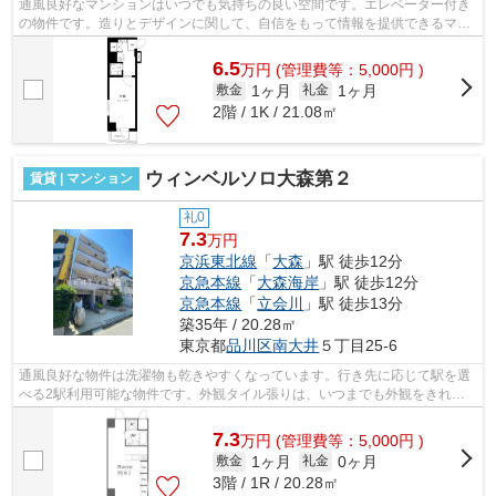
通風良好なマンションはいつでも気持ちの良い空間です。エレベーター付き
の物件です。造りとデザインに関して、自信をもって情報を提供できるマン
ションです。初期費用をカードでお支...
6.5
万
円
(管理費等：5,000円 )
1ヶ月
1ヶ月
敷金
礼金
2階 / 1K / 21.08㎡
ウィンベルソロ大森第２
賃貸 | マンション
礼0
7.3
万円
京浜東北線
「
大森
」駅 徒歩12分
京急本線
「
大森海岸
」駅 徒歩12分
京急本線
「
立会川
」駅 徒歩13分
築35年 / 20.28㎡
東京都
品川区
南大井
５丁目25-6
通風良好な物件は洗濯物も乾きやすくなっています。行き先に応じて駅を選
べる2駅利用可能な物件です。外観タイル張りは、いつまでも外観をきれい
に保ちます。こちらはマンションタイプ...
7.3
万
円
(管理費等：5,000円 )
1ヶ月
0ヶ月
敷金
礼金
3階 / 1R / 20.28㎡