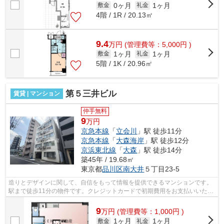
0ヶ月
1ヶ月
敷金
礼金
4階 / 1R / 20.13㎡
9.4
万
円
(管理費等：5,000円 )
1ヶ月
1ヶ月
敷金
礼金
5階 / 1K / 20.96㎡
第５三井ビル
賃貸 | マンション
仲手無料
9
万円
京急本線
「
立会川
」駅 徒歩11分
京急本線
「
大森海岸
」駅 徒歩12分
京浜東北線
「
大森
」駅 徒歩14分
築45年 / 19.68㎡
東京都
品川区
南大井
５丁目23-5
造りとデザインに関して、自信をもって情報を提供できるマンションです。
駅まで徒歩11分の物件です。クレジットカードで初期費用をお支払いいただ
ける物件です。2駅利用可能な物件で目...
9
万
円
(管理費等：1,000円 )
1ヶ月
1ヶ月
敷金
礼金