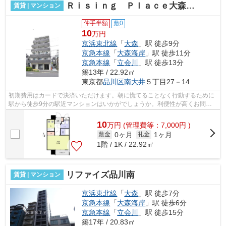
Ｒｉｓｉｎｇ Ｐｌａｃｅ大森二番館
賃貸 | マンション
仲手半額
敷0
10
万円
京浜東北線
「
大森
」駅 徒歩9分
京急本線
「
大森海岸
」駅 徒歩11分
京急本線
「
立会川
」駅 徒歩13分
築13年 / 22.92㎡
東京都
品川区
南大井
５丁目27－14
初期費用はカードで決済いただけます。朝に慌てることなく行動するために
駅から徒歩9分の駅近マンションはいかがでしょうか。利便性が高くお問い
合わせの多い敷地内ゴミ置き場です。造...
10
万
円
(管理費等：7,000円 )
0ヶ月
1ヶ月
敷金
礼金
1階 / 1K / 22.92㎡
リファイズ品川南
賃貸 | マンション
京浜東北線
「
大森
」駅 徒歩7分
京急本線
「
大森海岸
」駅 徒歩6分
京急本線
「
立会川
」駅 徒歩15分
築17年 / 20.83㎡