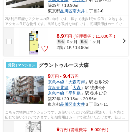
築29年 / 18.90㎡
東京都
品川区
南大井
１丁目2-6
2駅利用可能なアクセスの良い物件です。駅まで徒歩1分の位置に立地する、
アクセス良好な物件です。風通しが良好な物件です。初期費用はカードで決
済いただけます。こちらはマンション...
8.9
万
円
(管理費等：11,000円 )
0ヶ月
1ヶ月
敷金
礼金
2階 / 1K / 18.90㎡
グラントゥルース大森
賃貸 | マンション
9
9.4
万円～
万円
京急本線
「
大森海岸
」駅 徒歩2分
京浜東北線
「
大森
」駅 徒歩6分
京急本線
「
平和島
」駅 徒歩17分
築22年 / 20.13㎡～20.96㎡
東京都
品川区
南大井
３丁目24-11
こちらの物件はマンションです。お使いいただける駅は2駅あり、行き先に
応じて使い分けができます。初期費用はカードで決済いただけます。徒歩2
分の位置に駅がある物件です。エレベー...
9
万
円
(管理費等：5,000円 )