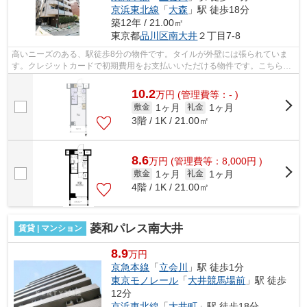
京浜東北線
「
大森
」駅 徒歩18分
築12年 / 21.00㎡
東京都
品川区
南大井
２丁目7-8
高いニーズのある、駅徒歩8分の物件です。タイルが外壁には張られていま
す。クレジットカードで初期費用をお支払いいただける物件です。こちらは
マンションタイプになります。2駅利用...
10.2
万
円
(管理費等：- )
1ヶ月
1ヶ月
敷金
礼金
3階 / 1K / 21.00㎡
8.6
万
円
(管理費等：8,000円 )
1ヶ月
1ヶ月
敷金
礼金
4階 / 1K / 21.00㎡
菱和パレス南大井
賃貸 | マンション
8.9
万円
京急本線
「
立会川
」駅 徒歩1分
東京モノレール
「
大井競馬場前
」駅 徒歩
12分
京浜東北線
「
大井町
」駅 徒歩18分