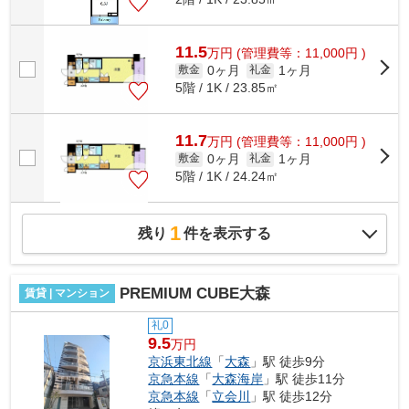
11.5
万
円
(管理費等：11,000円 )
0ヶ月
1ヶ月
敷金
礼金
5階 / 1K / 23.85㎡
11.7
万
円
(管理費等：11,000円 )
0ヶ月
1ヶ月
敷金
礼金
5階 / 1K / 24.24㎡
1
残り
件を表示する
PREMIUM CUBE大森
賃貸 | マンション
礼0
9.5
万円
京浜東北線
「
大森
」駅 徒歩9分
京急本線
「
大森海岸
」駅 徒歩11分
京急本線
「
立会川
」駅 徒歩12分