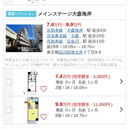
メインステージ大森海岸
賃貸 | マンション
7.4
9.9
万円～
万円
京急本線
「
大森海岸
」駅 徒歩5分
京浜東北線
「
大森
」駅 徒歩10分
京急本線
「
立会川
」駅 徒歩13分
築29年 / 18.09㎡～18.70㎡
東京都
品川区
南大井
３丁目9-9
外壁はタイル張りとなっていて、印象的な外観です。防犯対策もバッチリな
マンションタイプの物件です。駅から徒歩5分というアクセス良好な駅近物
件はいかがですか。こちらの物件は周辺...
7.4
万
円
(管理費等：5,000円 )
0ヶ月
1ヶ月
敷金
礼金
2階 / 1K / 18.09㎡
9.9
万
円
(管理費等：11,000円 )
0ヶ月
1ヶ月
敷金
礼金
8階 / 1K / 18.70㎡