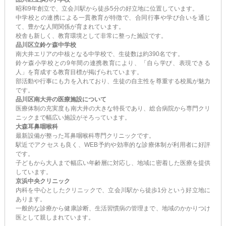
昭和9年創立で、立会川駅から徒歩5分の好立地に位置しています。
中学校との連携による一貫教育が特徴で、合同行事や学び合いを通じ
て、豊かな人間関係が育まれています。
校舎も新しく、教育環境として非常に整った施設です。
品川区立鈴ケ森中学校
南大井エリアの中核となる中学校で、生徒数は約390名です。
鈴ケ森小学校との9年間の連携教育により、「自ら学び、表現できる
人」を育成する教育目標が掲げられています。
部活動や行事にも力を入れており、生徒の自主性を尊重する校風が魅力
です。
品川区南大井の医療施設について
医療体制の充実度も南大井の大きな特長であり、総合病院から専門クリ
ニックまで幅広い施設がそろっています。
大森耳鼻咽喉科
最新設備が整った耳鼻咽喉科専門クリニックです。
駅近でアクセスも良く、WEB予約や効率的な診療体制が利用者に好評
です。
子どもから大人まで幅広い年齢層に対応し、地域に密着した医療を提供
しています。
京浜中央クリニック
内科を中心としたクリニックで、立会川駅から徒歩1分という好立地に
あります。
一般的な診療から健康診断、生活習慣病の管理まで、地域のかかりつけ
医として親しまれています。