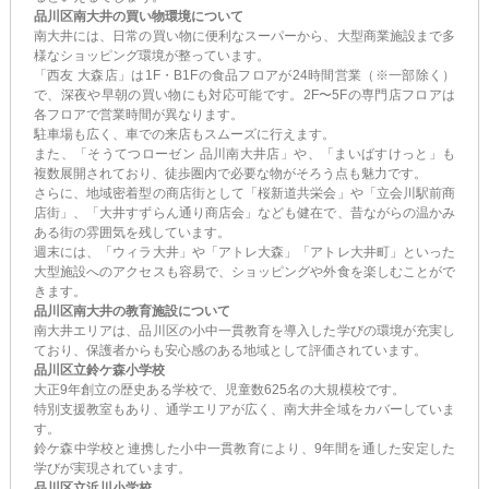
品川区南大井の買い物環境について
南大井には、日常の買い物に便利なスーパーから、大型商業施設まで多
様なショッピング環境が整っています。
「西友 大森店」は1F・B1Fの食品フロアが24時間営業（※一部除く）
で、深夜や早朝の買い物にも対応可能です。2F〜5Fの専門店フロアは
各フロアで営業時間が異なります。
駐車場も広く、車での来店もスムーズに行えます。
また、「そうてつローゼン 品川南大井店」や、「まいばすけっと」も
複数展開されており、徒歩圏内で必要な物がそろう点も魅力です。
さらに、地域密着型の商店街として「桜新道共栄会」や「立会川駅前商
店街」、「大井すずらん通り商店会」なども健在で、昔ながらの温かみ
ある街の雰囲気を残しています。
週末には、「ウィラ大井」や「アトレ大森」「アトレ大井町」といった
大型施設へのアクセスも容易で、ショッピングや外食を楽しむことがで
きます。
品川区南大井の教育施設について
南大井エリアは、品川区の小中一貫教育を導入した学びの環境が充実し
ており、保護者からも安心感のある地域として評価されています。
品川区立鈴ケ森小学校
大正9年創立の歴史ある学校で、児童数625名の大規模校です。
特別支援教室もあり、通学エリアが広く、南大井全域をカバーしていま
す。
鈴ケ森中学校と連携した小中一貫教育により、9年間を通した安定した
学びが実現されています。
品川区立浜川小学校