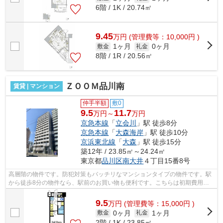
6階 / 1K / 20.74㎡
9.45
万
円
(管理費等：10,000円 )
1ヶ月
0ヶ月
敷金
礼金
8階 / 1R / 20.56㎡
ＺＯＯＭ品川南
賃貸 | マンション
仲手半額
敷0
9.5
11.7
万円～
万円
京急本線
「
立会川
」駅 徒歩8分
京急本線
「
大森海岸
」駅 徒歩10分
京浜東北線
「
大森
」駅 徒歩15分
築12年 / 23.85㎡～24.24㎡
東京都
品川区
南大井
４丁目15番8号
高層階の物件です。防犯対策もバッチリなマンションタイプの物件です。駅
から徒歩8分の物件なら、駅前のお買い物も便利です。こちらは初期費用を
カードでお支払いいただける物件なので...
9.5
万
円
(管理費等：15,000円 )
0ヶ月
1ヶ月
敷金
礼金
2階 / 1K / 23.85㎡