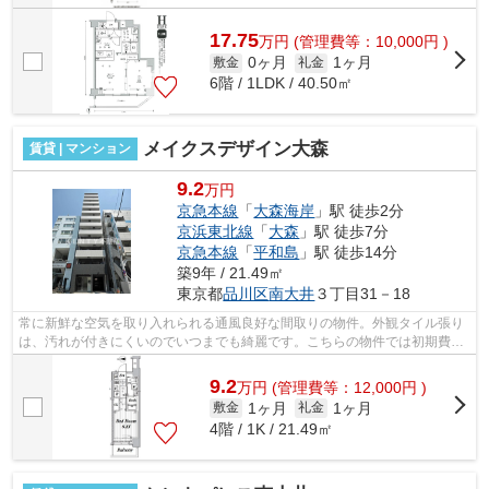
17.75
万
円
(管理費等：10,000円 )
0ヶ月
1ヶ月
敷金
礼金
6階 / 1LDK / 40.50㎡
メイクスデザイン大森
賃貸 | マンション
9.2
万円
京急本線
「
大森海岸
」駅 徒歩2分
京浜東北線
「
大森
」駅 徒歩7分
京急本線
「
平和島
」駅 徒歩14分
築9年 / 21.49㎡
東京都
品川区
南大井
３丁目31－18
常に新鮮な空気を取り入れられる通風良好な間取りの物件。外観タイル張り
は、汚れが付きにくいのでいつまでも綺麗です。こちらの物件では初期費用
をカードでお支払いいただけます。周...
9.2
万
円
(管理費等：12,000円 )
1ヶ月
1ヶ月
敷金
礼金
4階 / 1K / 21.49㎡