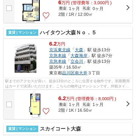
6
万
円
(管理費等：3,000円 )
1ヶ月
0ヶ月
敷金
礼金
2階 / 1R / 12.00㎡
ハイタウン大森Ｎｏ．５
賃貸 | マンション
6.2
万円
京浜東北線
「
大森
」駅 徒歩13分
京急本線
「
大森海岸
」駅 徒歩7分
京急本線
「
立会川
」駅 徒歩13分
築35年 / 16.50㎡
東京都
品川区
南大井
３丁目
駅までのアクセスが良い、徒歩13分のところに位置する物件です。初期費用
はカードで決済いただけます。こちらの物件はマンションです。外観タイル
張りは耐久性に優れ、管理の手間も抑...
6.2
万
円
(管理費等：8,000円 )
1ヶ月
1ヶ月
敷金
礼金
2階 / 1K / 16.50㎡
スカイコート大森
賃貸 | マンション