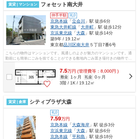
フォセット南大井
賃貸 | マンション
仲手半額
礼0
京急本線
「
立会川
」駅 徒歩6分
東急大井町線
「
大井町
」駅 徒歩12分
京浜東北線
「
大森
」駅 徒歩14分
築9年 / 19.12㎡
東京都
品川区
南大井
５丁目7番6号
こちらの物件はマンションです。風通しのよさが魅力のマンションです。通
勤前にも簡単にごみを捨てることができる敷地内ごみ置き場付きの物件で
す。こちらの物件では初期費用をカード...
7.5
万
円
(管理費等：8,000円 )
1ヶ月
0ヶ月
敷金
礼金
3階 / 1K / 19.12㎡
シティプラザ大森
賃貸 | 倉庫
礼0
7.59
万円
京急本線
「
大森海岸
」駅 徒歩3分
京浜東北線
「
大森
」駅 徒歩6分
京急本線
「
平和島
」駅 徒歩18分