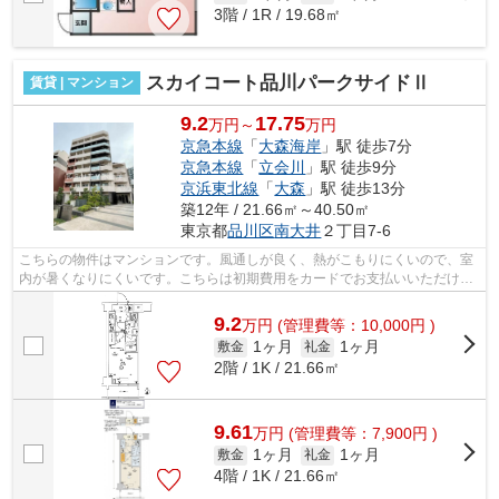
3階 / 1R / 19.68㎡
スカイコート品川パークサイドⅡ
賃貸 | マンション
9.2
17.75
万円～
万円
京急本線
「
大森海岸
」駅 徒歩7分
京急本線
「
立会川
」駅 徒歩9分
京浜東北線
「
大森
」駅 徒歩13分
築12年 / 21.66㎡～40.50㎡
東京都
品川区
南大井
２丁目7-6
こちらの物件はマンションです。風通しが良く、熱がこもりにくいので、室
内が暑くなりにくいです。こちらは初期費用をカードでお支払いいただける
物件なので、支払い手続きの手間が省...
9.2
万
円
(管理費等：10,000円 )
1ヶ月
1ヶ月
敷金
礼金
2階 / 1K / 21.66㎡
9.61
万
円
(管理費等：7,900円 )
1ヶ月
1ヶ月
敷金
礼金
4階 / 1K / 21.66㎡