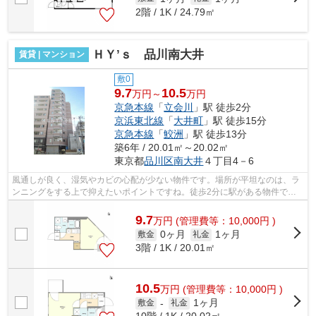
2階 / 1K / 24.79㎡
ＨＹ’ｓ 品川南大井
賃貸 | マンション
敷0
9.7
10.5
万円～
万円
京急本線
「
立会川
」駅 徒歩2分
京浜東北線
「
大井町
」駅 徒歩15分
京急本線
「
鮫洲
」駅 徒歩13分
築6年 / 20.01㎡～20.02㎡
東京都
品川区
南大井
４丁目4－6
風通しが良く、湿気やカビの心配が少ない物件です。場所が平坦なのは、ラ
ンニングをする上で抑えたいポイントですね。徒歩2分に駅がある物件で
す。2駅利用可能なアクセスの良い物件で...
9.7
万
円
(管理費等：10,000円 )
0ヶ月
1ヶ月
敷金
礼金
3階 / 1K / 20.01㎡
10.5
万
円
(管理費等：10,000円 )
1ヶ月
敷金
-
礼金