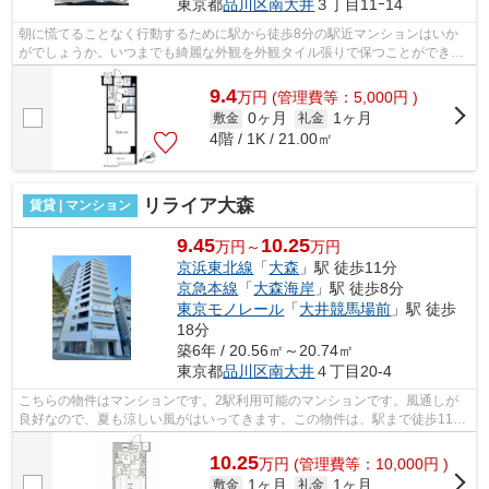
東京都
品川区
南大井
３丁目11ｰ14
朝に慌てることなく行動するために駅から徒歩8分の駅近マンションはいか
がでしょうか。いつまでも綺麗な外観を外観タイル張りで保つことができま
す。通風良好なマンションはいつでも気...
9.4
万
円
(管理費等：5,000円 )
0ヶ月
1ヶ月
敷金
礼金
4階 / 1K / 21.00㎡
リライア大森
賃貸 | マンション
9.45
10.25
万円～
万円
京浜東北線
「
大森
」駅 徒歩11分
京急本線
「
大森海岸
」駅 徒歩8分
東京モノレール
「
大井競馬場前
」駅 徒歩
18分
築6年 / 20.56㎡～20.74㎡
東京都
品川区
南大井
４丁目20-4
こちらの物件はマンションです。2駅利用可能のマンションです。風通しが
良好なので、夏も涼しい風がはいってきます。この物件は、駅まで徒歩11分
に立地しています。外観タイル張りの物...
10.25
万
円
(管理費等：10,000円 )
1ヶ月
1ヶ月
敷金
礼金