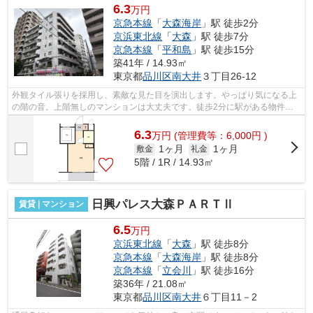
6.3
万円
京急本線
「
大森海岸
」駅 徒歩2分
京浜東北線
「
大森
」駅 徒歩7分
京急本線
「
平和島
」駅 徒歩15分
築41年 / 14.93㎡
東京都
品川区
南大井
３丁目26-12
外観タイル張りを採用し、素敵な見た目を演出します。やっぱり気になる上
の階の音。上階無しのマンションは大丈夫です。徒歩2分に駅がある物件で
す。駅まで平坦な場所に位置する物件で...
6.3
万
円
(管理費等：6,000円 )
1ヶ月
1ヶ月
敷金
礼金
5階 / 1R / 14.93㎡
日興パレス大森ＰＡＲＴⅡ
賃貸 | マンション
6.5
万円
京浜東北線
「
大森
」駅 徒歩8分
京急本線
「
大森海岸
」駅 徒歩8分
京急本線
「
立会川
」駅 徒歩16分
築36年 / 21.08㎡
東京都
品川区
南大井
６丁目11－2