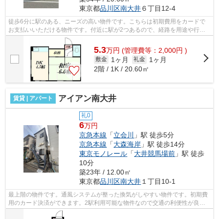
東京都
品川区
南大井
６丁目12-4
徒歩6分に駅のある、ニーズの高い物件です。こちらは初期費用をカードで
お支払いいただける物件です。付近に駅が2つあるので、経路を用途や行き
先によって選べる物件です。通風良好の...
5.3
万
円
(管理費等：2,000円 )
1ヶ月
1ヶ月
敷金
礼金
2階 / 1K / 20.60㎡
アイアン南大井
賃貸 | アパート
礼0
6
万円
京急本線
「
立会川
」駅 徒歩5分
京急本線
「
大森海岸
」駅 徒歩14分
東京モノレール
「
大井競馬場前
」駅 徒歩
10分
築23年 / 12.00㎡
東京都
品川区
南大井
１丁目10-1
最上階の物件です。通風システムが整った換気がしやすい物件です。初期費
用のカード決済ができます。2駅利用可能な物件なので交通の利便性が良い
のが魅力です。こちらの物件はアパート...