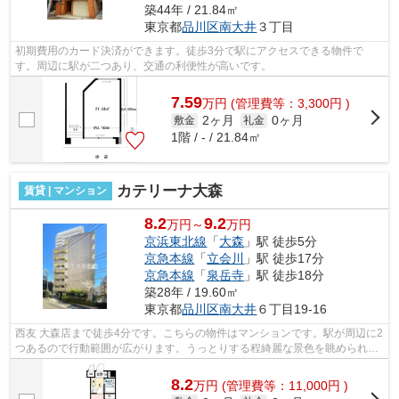
築44年 / 21.84㎡
東京都
品川区
南大井
３丁目
初期費用のカード決済ができます。徒歩3分で駅にアクセスできる物件で
す。周辺に駅が二つあり、交通の利便性が高いです。
7.59
万
円
(管理費等：3,300円 )
2ヶ月
0ヶ月
敷金
礼金
1階 / - / 21.84㎡
カテリーナ大森
賃貸 | マンション
8.2
9.2
万円～
万円
京浜東北線
「
大森
」駅 徒歩5分
京急本線
「
立会川
」駅 徒歩17分
京急本線
「
泉岳寺
」駅 徒歩18分
築28年 / 19.60㎡
東京都
品川区
南大井
６丁目19-16
西友 大森店まで徒歩4分です。こちらの物件はマンションです。駅が周辺に2
つあるので行動範囲が広がります。うっとりする程綺麗な景色を眺められ
る、誰もが憧れるマンションです。クレ...
8.2
万
円
(管理費等：11,000円 )