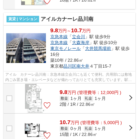
10階 / 1K / 20.02㎡
アイルカナーレ品川南
賃貸 | マンション
9.8
10.7
万円～
万円
京急本線
「
立会川
」駅 徒歩9分
京急本線
「
大森海岸
」駅 徒歩10分
東京モノレール
「
大井競馬場前
」駅 徒歩
16分
築10年 / 22.86㎡
東京都
品川区
南大井
４丁目15-7
アイル カナーレ品川南：京急本線立会川にも近くて便利。共用部には敷地
内ごみ置き場・エレベータなどが備わっておりとても充実しています。駅ま
で徒歩9分なので、アクセスの良い物件...
9.8
万
円
(管理費等：12,000円 )
1ヶ月
1ヶ月
敷金
礼金
2階 / 1R / 22.86㎡
10.7
万
円
(管理費等：5,000円 )
0ヶ月
1ヶ月
敷金
礼金
15階 / 1K / 22.86㎡