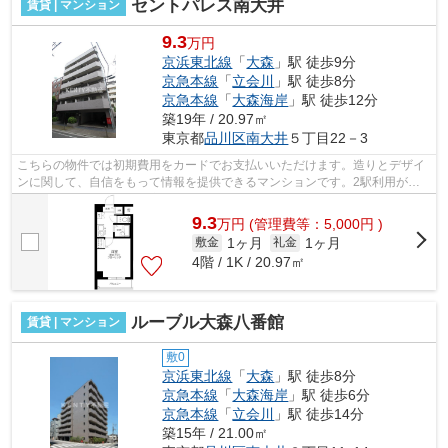
セントパレス南大井
賃貸 | マンション
9.3
万円
京浜東北線
「
大森
」駅 徒歩9分
京急本線
「
立会川
」駅 徒歩8分
京急本線
「
大森海岸
」駅 徒歩12分
築19年 / 20.97㎡
東京都
品川区
南大井
５丁目22－3
こちらの物件では初期費用をカードでお支払いいただけます。造りとデザイ
ンに関して、自信をもって情報を提供できるマンションです。2駅利用がで
きるので電車の利用に役立つ物件です。...
9.3
万
円
(管理費等：5,000円 )
1ヶ月
1ヶ月
敷金
礼金
4階 / 1K / 20.97㎡
ルーブル大森八番館
賃貸 | マンション
敷0
京浜東北線
「
大森
」駅 徒歩8分
京急本線
「
大森海岸
」駅 徒歩6分
京急本線
「
立会川
」駅 徒歩14分
築15年 / 21.00㎡