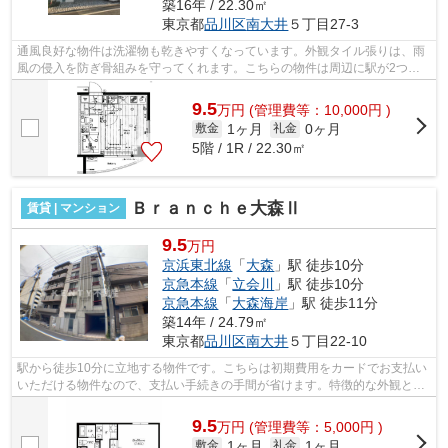
築16年 / 22.30㎡
東京都
品川区
南大井
５丁目27-3
通風良好な物件は洗濯物も乾きやすくなっています。外観タイル張りは、雨
風の侵入を防ぎ骨組みを守ってくれます。こちらの物件は周辺に駅が2つあ
るので電車へのアクセスが便利な物件で...
9.5
万
円
(管理費等：10,000円 )
1ヶ月
0ヶ月
敷金
礼金
5階 / 1R / 22.30㎡
Ｂｒａｎｃｈｅ大森Ⅱ
賃貸 | マンション
9.5
万円
京浜東北線
「
大森
」駅 徒歩10分
京急本線
「
立会川
」駅 徒歩10分
京急本線
「
大森海岸
」駅 徒歩11分
築14年 / 24.79㎡
東京都
品川区
南大井
５丁目22-10
駅から徒歩10分に立地する物件です。こちらは初期費用をカードでお支払い
いただける物件なので、支払い手続きの手間が省けます。特徴的な外観と洗
練された設計の内装を持つデザイナー...
9.5
万
円
(管理費等：5,000円 )
1ヶ月
1ヶ月
敷金
礼金