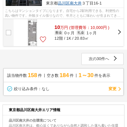
東京都
品川区
南大井
３丁目16-1
こちらはマンションタイプになります。自宅から2駅利用できる、利便性の
高い物件です。外観タイル張りなので、年月とともに味わいが生まれてきま
す。夏場は特に涼しい通風良好な環境の...
10
万
円
(管理費等：10,000円 )
0ヶ月
1ヶ月
敷金
礼金
12階 / 1K / 20.83㎡
次の30件へ
158
184
1～30
該当物件数
件
空き数
件
件を表示
変更
絞り込み条件：
なし
東京都品川区南大井エリア情報
品川区南大井の住環境について
品川区南大井は、都心近くでありながら自然と調和した落ち着いた住環