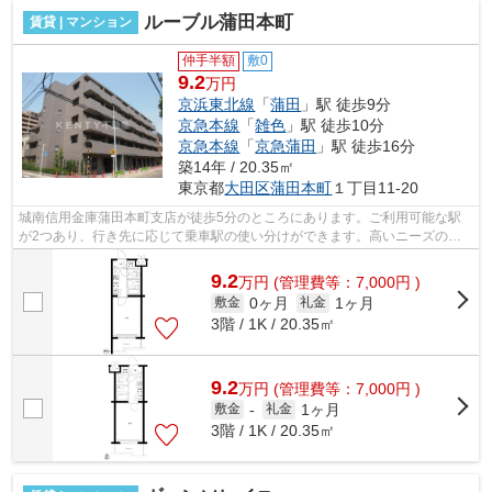
ルーブル蒲田本町
賃貸 | マンション
仲手半額
敷0
9.2
万円
京浜東北線
「
蒲田
」駅 徒歩9分
京急本線
「
雑色
」駅 徒歩10分
京急本線
「
京急蒲田
」駅 徒歩16分
築14年 / 20.35㎡
東京都
大田区
蒲田本町
１丁目11-20
城南信用金庫蒲田本町支店が徒歩5分のところにあります。ご利用可能な駅
が2つあり、行き先に応じて乗車駅の使い分けができます。高いニーズのあ
る、駅徒歩9分の物件です。駅まで平坦な...
9.2
万
円
(管理費等：7,000円 )
0ヶ月
1ヶ月
敷金
礼金
3階 / 1K / 20.35㎡
9.2
万
円
(管理費等：7,000円 )
1ヶ月
敷金
-
礼金
3階 / 1K / 20.35㎡