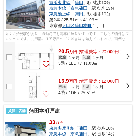
京浜東北線
「
蒲田
」駅 徒歩10分
京急本線
「
京急蒲田
」駅 徒歩13分
東急池上線
「
蒲田
」駅 徒歩10分
築2年 / 25.51㎡～41.03㎡
東京都
大田区
蒲田本町
１丁目
近くに始発駅があり、通勤時でも電車に座りやすいです。こちらの物件はマ
ンションです。共用部に住民専用のゴミ置き場を備えているので、面倒なゴ
ミ出しも楽になります。駅徒歩10分に...
20.5
万
円
(管理費等：20,000円 )
1ヶ月
1ヶ月
敷金
礼金
3階 / 1LDK / 41.03㎡
13.9
万
円
(管理費等：12,000円 )
1ヶ月
1ヶ月
敷金
礼金
4階 / 1DK / 25.51㎡
蒲田本町戸建
賃貸 | 店舗
33
万円
東急多摩川線
「
蒲田
」駅 徒歩10分
京急本線
「
京急蒲田
」駅 徒歩14分