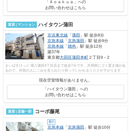
「Ａｏａｋｕａ」への
お問い合わせはこちら
ハイタウン蒲田
賃貸 | マンション
京浜東北線
「
蒲田
」駅 徒歩8分
京急本線
「
京急蒲田
」駅 徒歩9分
京急本線
「
雑色
」駅 徒歩12分
築37年
東京都
大田区
蒲田本町
２丁目9－2
まいばすけっと 環八蒲田4丁目店まで徒歩7分です。共用部にゴミ置き場があ
るので、外部の人にごみを見られたり持っていかれるリスクが下がります。
場所が平坦なのは、ランニングをする...
現在空室情報がありません。
「ハイタウン蒲田」への
お問い合わせはこちら
コーポ藤尾
賃貸 | 店舗一部
敷0
京急本線
「
京急蒲田
」駅 徒歩10分