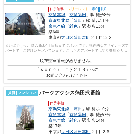
仲手無料
フリーレント
敷0
礼0
京急本線
「
京急蒲田
」駅 徒歩8分
京浜東北線
「
蒲田
」駅 徒歩11分
京急本線
「
雑色
」駅 徒歩13分
築6年
東京都
大田区
蒲田本町
２丁目13-2
まいばすけっと 環八蒲田4丁目店まで徒歩5分です。独創的なデザイナーズア
パートで、ご好評いただいています。こちらのアパートでは初期費用をカー
ドでお支払いいただけます。付近に駅...
現在空室情報がありません。
「ｓｏｎｏｒｉｔｙ２１３」への
お問い合わせはこちら
パークアクシス蒲田弐番館
賃貸 | マンション
仲手半額
京浜東北線
「
蒲田
」駅 徒歩10分
京急本線
「
京急蒲田
」駅 徒歩7分
京急本線
「
雑色
」駅 徒歩14分
築17年
東京都
大田区
蒲田本町
２丁目2-6