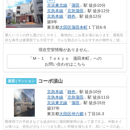
京浜東北線
「
蒲田
」駅 徒歩10分
京急本線
「
京急蒲田
」駅 徒歩12分
京急本線
「
雑色
」駅 徒歩12分
築9年
東京都
大田区
蒲田本町
１丁目6-9
重たいゴミの持ち運びがしやすく、敷地内にごみ置き場があります。通風良
好な条件は健康面でも大切です。そんな観点からもおすすめの物件をご提供
します。駅徒歩10分に駅が立地する物...
現在空室情報がありません。
「Ｍ－１ Ｔｏｋｙｏ 蒲田本町」への
お問い合わせはこちら
コーポ須山
賃貸 | マンション
京急本線
「
雑色
」駅 徒歩10分
京急本線
「
京急蒲田
」駅 徒歩11分
京浜東北線
「
蒲田
」駅 徒歩15分
築37年
東京都
大田区
仲六郷
１丁目16-3
郵便局での手続きなども徒歩6分に蒲田郵便局があって楽ですよ。外観タイ
ル張りは、劣化が少なくいつまも美しい外観を保ちます。高いニーズのあ