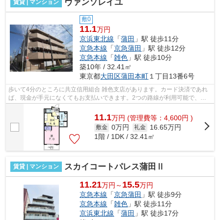
ヴァンソレイユ
賃貸 | マンション
敷0
11.1
万円
京浜東北線
「
蒲田
」駅 徒歩11分
京急本線
「
京急蒲田
」駅 徒歩12分
京急本線
「
雑色
」駅 徒歩10分
築10年 / 32.41㎡
東京都
大田区
蒲田本町
１丁目13番6号
歩いて4分のところに共立信用組合 雑色支店があります。カード決済であれ
ば、現金が手元になくてもお支払いできます。2つの路線が利用可能で、ど
ちらかの路線にトラブルがあっても別ル...
11.1
万
円
(管理費等：4,600円 )
0万円
16.65万円
敷金
礼金
1階 / 1DK / 32.41㎡
スカイコートパレス蒲田Ⅱ
賃貸 | マンション
11.21
15.5
万円～
万円
京急本線
「
京急蒲田
」駅 徒歩9分
京急本線
「
雑色
」駅 徒歩11分
京浜東北線
「
蒲田
」駅 徒歩17分