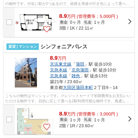
の物件です。付近に駅が2つあるので、経路を用途や行き先によって選べる
物件です。物件は通風良好な空間です。...
8.9
万
円
(管理費等：5,000円 )
0ヶ月
1ヶ月
敷金
礼金
3階 / 1K / 22.11㎡
シンフォニアパレス
賃貸 | マンション
8.9
万円
京浜東北線
「
蒲田
」駅 徒歩10分
京急本線
「
京急蒲田
」駅 徒歩10分
京急本線
「
雑色
」駅 徒歩13分
築21年 / 23.60㎡
東京都
大田区
蒲田本町
２丁目9－14
こちらの物件はマンションです。クレジットカードで初期費用をお支払いい
ただける物件です。目的に応じて選べる2駅利用可能な物件です。風通しが
良好なので、夏も涼しい風がはいってき...
8.9
万
円
(管理費等：3,000円 )
1ヶ月
1ヶ月
敷金
礼金
2階 / 1R / 23.60㎡