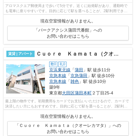
アロマスクエア郵便局まで歩いて5分です。近くに始発駅があり、通勤時で
も電車に座りやすいです。目的に応じて駅を選べることが、2駅利用できる
この物件のメリットです。こちらの物件...
現在空室情報がありません。
「パークアクシス蒲田弐番館」への
お問い合わせはこちら
Ｃｕｏｒｅ Ｋａｍａｔａ（クオーレカマタ）
賃貸 | アパート
敷0
礼0
京浜東北線
「
蒲田
」駅 徒歩11分
京急本線
「
京急蒲田
」駅 徒歩10分
京急本線
「
雑色
」駅 徒歩10分
築9年
東京都
大田区
蒲田本町
２丁目25-4
最上階の物件です。初期費用をカードでお支払いいただけるので、カードで
決済したい方にもおすすめです。目的に応じて駅を選べることが、2駅利用
できるこの物件のメリットです。徒歩11...
現在空室情報がありません。
「Ｃｕｏｒｅ Ｋａｍａｔａ（クオーレカマタ）」への
お問い合わせはこちら