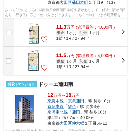
東京都
大田区
蒲田本町
２丁目9-（13）
歩いて2分のところに城南信用金庫蒲田本町支店があります。付近に駅が2駅
あり、行き先に応じて使い分けができます。こちらの物件では初期費用をカ
ードでお支払いいただけます。駅から...
11.3
万
円
(管理費等：4,000円 )
1ヶ月
1ヶ月
敷金
礼金
1階 / 1R / 27.94㎡
11.5
万
円
(管理費等：4,000円 )
1ヶ月
1ヶ月
敷金
礼金
1階 / 1R / 27.94㎡
ドゥーエ蒲田南
賃貸 | マンション
12
18
万円～
万円
京急本線
「
京急蒲田
」駅 徒歩10分
京急本線
「
雑色
」駅 徒歩8分
京浜東北線
「
蒲田
」駅 徒歩16分
築4年 / 25.07㎡～40.05㎡
東京都
大田区
仲六郷
１丁目56-12