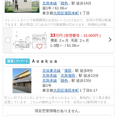
京急本線
「
雑色
」駅 徒歩14分
築1年 / 61.06㎡
東京都
大田区
蒲田本町
１丁目
クレジットカードで初期費用がお支払いいただけるので、決済の手間が軽減
できます。駅が周辺に2つあるので行動範囲が広がります。特徴的な外観と
洗練された設計の内装を持つデザイナー...
33
万
円
(管理費等：15,000円 )
2ヶ月
2ヶ月
敷金
礼金
1-3階 / - / 61.06㎡
Ａｏａｋｕａ
賃貸 | アパート
京浜東北線
「
蒲田
」駅 徒歩8分
京急本線
「
京急蒲田
」駅 徒歩12分
京急本線
「
雑色
」駅 徒歩13分
築1年
東京都
大田区
蒲田本町
１丁目6-17
忙しい日でもゴミ出しをサクッと終えられるように、敷地内にゴミ置き場を
設置しています。こちらの物件はアパートです。自宅から2駅利用できる、
利便性の高い物件です。乗駅まで平坦な...
現在空室情報がありません。