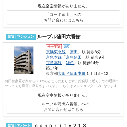
る、駅徒歩10分の物件です。防犯対策もバ...
現在空室情報がありません。
「コーポ須山」への
お問い合わせはこちら
ルーブル蒲田六番館
賃貸 | マンション
仲手半額
敷0
京浜東北線
「
蒲田
」駅 徒歩8分
京急本線
「
京急蒲田
」駅 徒歩9分
京急本線
「
雑色
」駅 徒歩14分
築17年
東京都
大田区
蒲田本町
１丁目3－12
蒲田警察署が家から381mのところにあります。始発駅に近く、朝の通勤ラ
ッシュでも座席に座りやすいです。こちらはマンションタイプになります。
道が平坦だと買い物も快適にできますね...
現在空室情報がありません。
「ルーブル蒲田六番館」への
お問い合わせはこちら
ｓｏｎｏｒｉｔｙ２１３
賃貸 | アパート