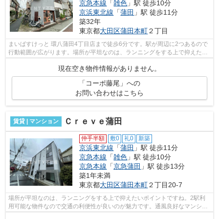
京急本線
「
雑色
」駅 徒歩10分
京浜東北線
「
蒲田
」駅 徒歩11分
築32年
東京都
大田区
蒲田本町
２丁目
まいばすけっと 環八蒲田4丁目店まで徒歩6分です。駅が周辺に2つあるので
行動範囲が広がります。場所が平坦なのは、ランニングをする上で抑えたい
ポイントですね。
現在空き物件情報がありません。
「コーポ藤尾」への
お問い合わせはこちら
Ｃｒｅｖｅ蒲田
賃貸 | マンション
仲手半額
敷0
礼0
新築
京浜東北線
「
蒲田
」駅 徒歩11分
京急本線
「
雑色
」駅 徒歩10分
京急本線
「
京急蒲田
」駅 徒歩13分
築1年未満
東京都
大田区
蒲田本町
２丁目20-7
場所が平坦なのは、ランニングをする上で抑えたいポイントですね。2駅利
用可能な物件なので交通の利便性が良いのが魅力です。通風良好なマンショ
ンは洗濯物も乾きやすくなっています。...