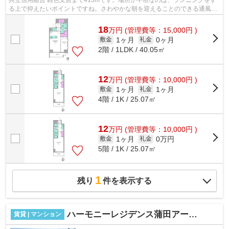
共立信用組合 雑色支店まで413mです。場所が平坦なのは、ランニングをす
る上で抑えたいポイントですね。さわやかな朝を迎えることのできる通風良
好な物件。外壁はタイル張りとなってい...
18
万
円
(管理費等：15,000円 )
1ヶ月
0ヶ月
敷金
礼金
2階 / 1LDK / 40.05㎡
12
万
円
(管理費等：10,000円 )
1ヶ月
1ヶ月
敷金
礼金
4階 / 1K / 25.07㎡
12
万
円
(管理費等：10,000円 )
1ヶ月
0万円
敷金
礼金
5階 / 1K / 25.07㎡
1
残り
件を表示する
ハーモニーレジデンス蒲田アートヴィラ
賃貸 | マンション