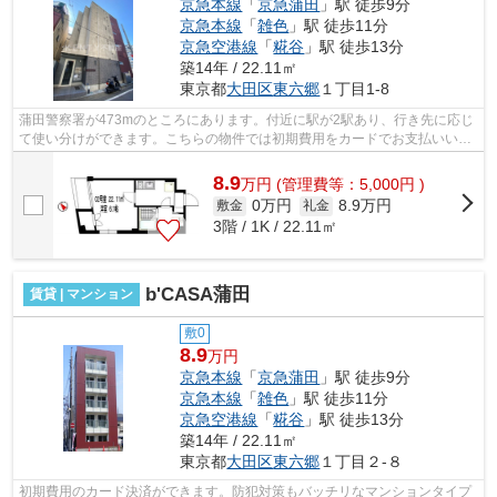
京急本線
「
京急蒲田
」駅 徒歩9分
京急本線
「
雑色
」駅 徒歩11分
京急空港線
「
糀谷
」駅 徒歩13分
築14年 / 22.11㎡
東京都
大田区
東六郷
１丁目1-8
蒲田警察署が473mのところにあります。付近に駅が2駅あり、行き先に応じ
て使い分けができます。こちらの物件では初期費用をカードでお支払いいた
だけます。特徴的な外観と洗練された設...
8.9
万
円
(管理費等：5,000円 )
0万円
8.9万円
敷金
礼金
3階 / 1K / 22.11㎡
b'CASA蒲田
賃貸 | マンション
敷0
8.9
万円
京急本線
「
京急蒲田
」駅 徒歩9分
京急本線
「
雑色
」駅 徒歩11分
京急空港線
「
糀谷
」駅 徒歩13分
築14年 / 22.11㎡
東京都
大田区
東六郷
１丁目２-８
初期費用のカード決済ができます。防犯対策もバッチリなマンションタイプ