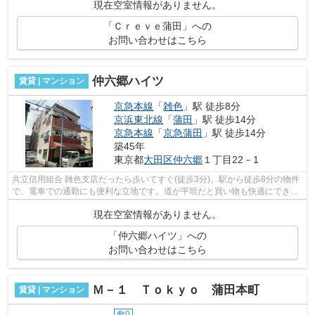
現在空室情報がありません。
「Ｃｒｅｖｅ蒲田」への
お問い合わせはこちら
仲六郷ハイツ
賃貸 | マンション
京急本線
「
雑色
」駅 徒歩8分
京浜東北線
「
蒲田
」駅 徒歩14分
京急本線
「
京急蒲田
」駅 徒歩14分
築45年
東京都
大田区
仲六郷
１丁目22－1
共立信用組合 雑色支店だったら歩いてすぐ(徒歩3分)。駅から徒歩8分の物件
で、電車での通勤にも便利な立地です。道が平坦だと買い物も快適にできま
すね。初期費用のカード決済ができま...
現在空室情報がありません。
「仲六郷ハイツ」への
お問い合わせはこちら
Ｍ－１ Ｔｏｋｙｏ 蒲田本町
賃貸 | マンション
敷0