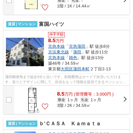
敷金
-
礼金
-
1階 / 1K / 14.44㎡
富国ハイツ
賃貸 | マンション
仲手半額
8.5
万円
京急本線
「
京急蒲田
」駅 徒歩8分
京浜東北線
「
蒲田
」駅 徒歩11分
京急本線
「
雑色
」駅 徒歩13分
築46年 / 34.59㎡
東京都
大田区
蒲田本町
２丁目2-13
蒲田郵便局まで徒歩3分と近いです。初期費用はカードで決済いただけま
す。造りとデザインに関して、自信をもって情報を提供できるマンションで
す。駅から徒歩8分の物件で、アクセス良...
8.5
万
円
(管理費等：3,000円 )
1ヶ月
1ヶ月
敷金
礼金
3階 / 2K / 34.59㎡
ｂ’ＣＡＳＡ Ｋａｍａｔａ
賃貸 | マンション