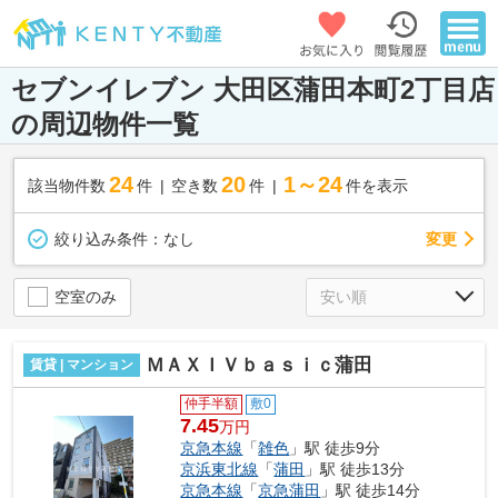
セブンイレブン 大田区蒲田本町2丁目店
の周辺物件一覧
24
20
1～24
該当物件数
件
空き数
件
件を表示
変更
絞り込み条件：
なし
空室のみ
ＭＡＸＩＶｂａｓｉｃ蒲田
賃貸 | マンション
仲手半額
敷0
7.45
万円
京急本線
「
雑色
」駅 徒歩9分
京浜東北線
「
蒲田
」駅 徒歩13分
京急本線
「
京急蒲田
」駅 徒歩14分