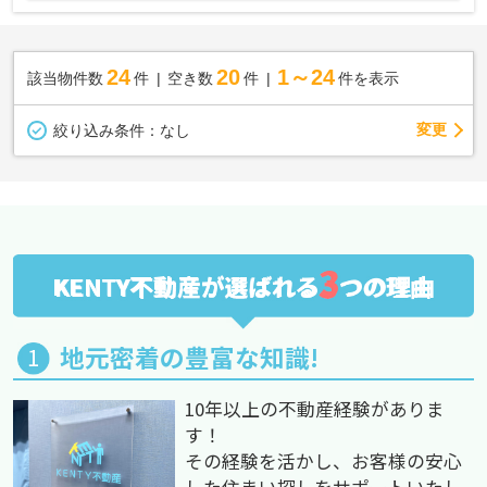
24
20
1～24
該当物件数
件
空き数
件
件を表示
変更
絞り込み条件：
なし
3
KENTY不動産が選ばれる
つの理由
地元密着の豊富な知識!
10年以上の不動産経験がありま
す！
その経験を活かし、お客様の安心
した住まい探しをサポートいたし