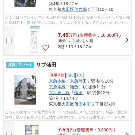
築4年 / 18.27㎡
東京都
大田区
仲六郷
１丁目10－10
近くにはセブンイレブン 大田区仲六郷店(徒歩3分)がありちょっとした買い物
に便利です。場所が平坦なのは、ランニングをする上で抑えたいポイントで
すね。付近にある2つの駅は、用途や...
7.45
万
円
(管理費等：10,000円 )
1ヶ月
敷金
-
礼金
2階 / 1R / 18.27㎡
リブ蒲田
賃貸 | アパート
仲手半額
敷0
礼0
京急本線
「
京急蒲田
」駅 徒歩10分
京急本線
「
雑色
」駅 徒歩11分
京浜東北線
「
蒲田
」駅 徒歩12分
築7年 / 14.44㎡
東京都
大田区
蒲田本町
２丁目22-10
こちらの物件では初期費用をカードでお支払いいただけます。幅広い層に好
評な、駅から徒歩10分に立地する物件です。こちらの物件はアパートです。
夏場は特に涼しい通風良好な環境の良...
7.5
万
円
(管理費等：3,000円 )