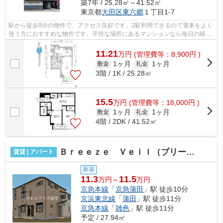
築7年 / 25.28㎡～41.52㎡
東京都
大田区
東六郷
１丁目1-7
駅から徒歩9分の物件で、アクセス良好です。2駅利用できるので電車をよく
使う方におすすめな物件です。平坦な場所にあるマンションなら毎日の移動
も快適です。こちらの物件はマンショ...
11.21
万
円
(管理費等：8,900円 )
1ヶ月
1ヶ月
敷金
礼金
3階 / 1K / 25.28㎡
15.5
万
円
(管理費等：18,000円 )
1ヶ月
1ヶ月
敷金
礼金
4階 / 2DK / 41.52㎡
Ｂｒｅｅｚｅ Ｖｅｉｌ（ブリーズ ヴェール）
賃貸 | アパート
新築
11.3
11.5
万円～
万円
京急本線
「
京急蒲田
」駅 徒歩10分
京浜東北線
「
蒲田
」駅 徒歩11分
京急本線
「
雑色
」駅 徒歩11分
予定 / 27.94㎡