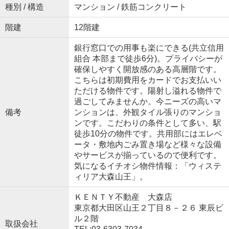
種別 / 構造
マンション / 鉄筋コンクリート
階建
12階建
銀行窓口での用事も楽にできる(共立信用
組合 本部まで徒歩6分)。プライバシーが
確保しやすく開放感のある高層階です。
こちらは初期費用をカードでお支払いい
ただける物件です。陽射し溢れる物件で
過ごしてみませんか。今ニーズの高いマ
備考
ンションは、外観タイル張りのマンショ
ンです。こだわりの条件として多い、駅
徒歩10分の物件です。共用部にはエレベ
ータ・敷地内ごみ置き場など様々な設備
やサービスが揃っているので便利です。
気になるイチオシ物件情報：「ウィステ
ィリア大森山王」。
ＫＥＮＴＹ不動産 大森店
東京都大田区山王２丁目８－２６ 東辰ビ
ル２階
取扱会社