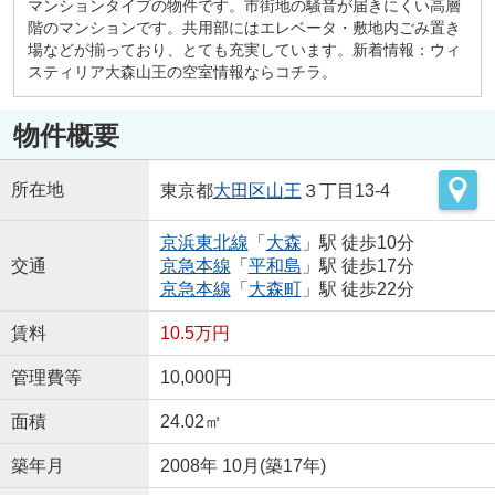
マンションタイプの物件です。市街地の騒音が届きにくい高層
階のマンションです。共用部にはエレベータ・敷地内ごみ置き
場などが揃っており、とても充実しています。新着情報：ウィ
スティリア大森山王の空室情報ならコチラ。
物件概要
所在地
東京都
大田区
山王
３丁目13-4
京浜東北線
「
大森
」駅 徒歩10分
交通
京急本線
「
平和島
」駅 徒歩17分
京急本線
「
大森町
」駅 徒歩22分
賃料
10.5万円
管理費等
10,000円
面積
24.02㎡
築年月
2008年 10月(築17年)