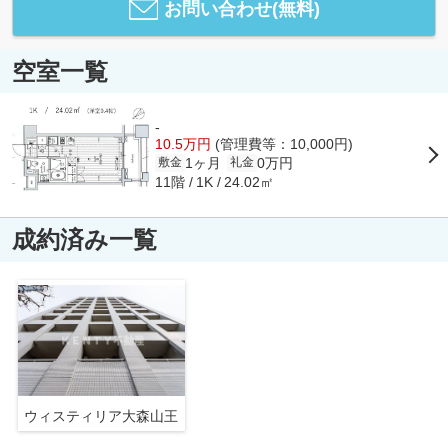
お問い合わせ(無料)
空室一覧
-
10.5万円
(管理費等：10,000円)
1ヶ月
0万円
敷金
礼金
11階
24.02㎡
1K
成約済み一覧
ウィスティリア大森山王