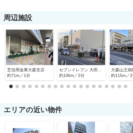
周辺施設
芝信用金庫大森支店
セブンイレブン 大田区山王春日橋店
大森山王病
約71m／1分
約106m／2分
約115m／
エリアの近い物件