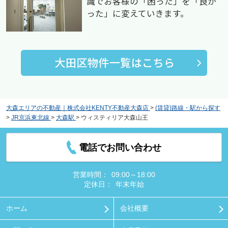
識でお客様の「困った」を「良か
った」に変えていきます。
大森エリアの不動産｜株式会社KENTY不動産大森店
>
(賃貸)路線・駅から探す
>
JR京浜東北線
>
大森駅
>
ウィスティリア大森山王
電話でお問い合わせ
営業時間：
09:00～18:00
定休日：
年末年始
ホーム
会社概要