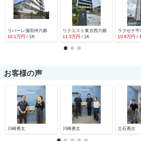
リバーレ蒲田仲六郷
リクエスト東京西六郷
ラグゼナ平
10.1
万
円
/ 1R
11.3
万
円
/ 1K
10.8
万
円
/ 
お客様の声
川崎勇太
川崎勇太
立石勇次