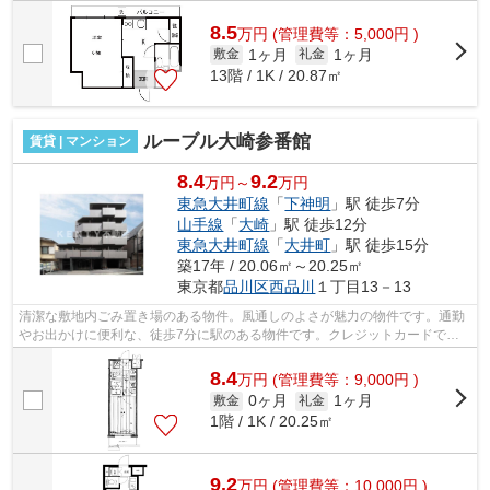
8.5
万
円
(管理費等：5,000円 )
1ヶ月
1ヶ月
敷金
礼金
13階 / 1K / 20.87㎡
ルーブル大崎参番館
賃貸 | マンション
8.4
9.2
万円～
万円
東急大井町線
「
下神明
」駅 徒歩7分
山手線
「
大崎
」駅 徒歩12分
東急大井町線
「
大井町
」駅 徒歩15分
築17年 / 20.06㎡～20.25㎡
東京都
品川区
西品川
１丁目13－13
清潔な敷地内ごみ置き場のある物件。風通しのよさが魅力の物件です。通勤
やお出かけに便利な、徒歩7分に駅のある物件です。クレジットカードで初
期費用をお支払いいただける物件です。...
8.4
万
円
(管理費等：9,000円 )
0ヶ月
1ヶ月
敷金
礼金
1階 / 1K / 20.25㎡
9.2
万
円
(管理費等：10,000円 )