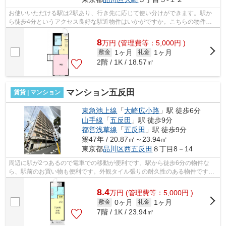
お使いいただける駅は2駅あり、行き先に応じて使い分けができます。駅か
ら徒歩4分というアクセス良好な駅近物件はいかがですか。こちらの物件は
アパートです。風通しが良く、湿気やカ...
8
万
円
(管理費等：5,000円 )
1ヶ月
1ヶ月
敷金
礼金
2階 / 1K / 18.57㎡
マンション五反田
賃貸 | マンション
東急池上線
「
大崎広小路
」駅 徒歩6分
山手線
「
五反田
」駅 徒歩9分
都営浅草線
「
五反田
」駅 徒歩9分
築47年 / 20.87㎡～23.94㎡
東京都
品川区
西五反田
８丁目8－14
周辺に駅が2つあるので電車での移動が便利です。駅から徒歩6分の物件な
ら、駅前のお買い物も便利です。外観タイル張りの耐久性のある物件です。
風通しの良い物件は利便性が高く好条件...
8.4
万
円
(管理費等：5,000円 )
0ヶ月
1ヶ月
敷金
礼金
7階 / 1K / 23.94㎡