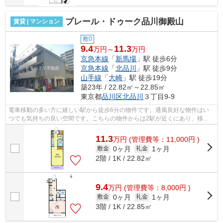
プレール・ドゥーク品川御殿山
賃貸 | マンション
敷0
9.4
11.3
万円～
万円
京急本線
「
新馬場
」駅 徒歩6分
京急本線
「
北品川
」駅 徒歩9分
山手線
「
大崎
」駅 徒歩19分
築23年 / 22.82㎡～22.85㎡
東京都
品川区
北品川
３丁目9-9
電車移動の多い方に嬉しい駅から徒歩6分の物件です。通風良好な物件はい
つでも気持ちの良い空間です。こちらの物件からは2駅が近くにあり、移動
範囲も広がります。こちらの物件では初...
11.3
万
円
(管理費等：11,000円 )
0ヶ月
1ヶ月
敷金
礼金
2階 / 1K / 22.82㎡
9.4
万
円
(管理費等：8,000円 )
0ヶ月
1ヶ月
敷金
礼金
3階 / 1K / 22.85㎡