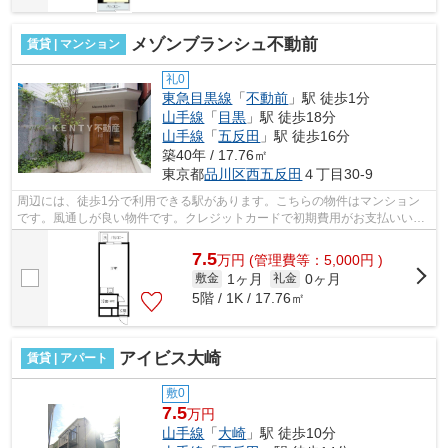
メゾンブランシュ不動前
賃貸 | マンション
礼0
東急目黒線
「
不動前
」駅 徒歩1分
山手線
「
目黒
」駅 徒歩18分
山手線
「
五反田
」駅 徒歩16分
築40年 / 17.76㎡
東京都
品川区
西五反田
４丁目30-9
周辺には、徒歩1分で利用できる駅があります。こちらの物件はマンション
です。風通しが良い物件です。クレジットカードで初期費用がお支払いいた
だけるので、決済の手間が軽減できます...
7.5
万
円
(管理費等：5,000円 )
1ヶ月
0ヶ月
敷金
礼金
5階 / 1K / 17.76㎡
アイビス大崎
賃貸 | アパート
敷0
7.5
万円
山手線
「
大崎
」駅 徒歩10分