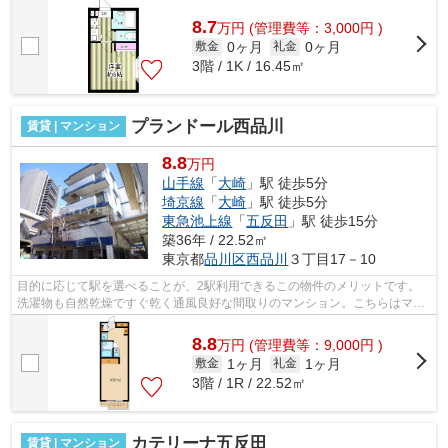
り道がしっかり造られているアパートで...
8.7
万
円
(管理費等：3,000円 )
0ヶ月
0ヶ月
敷金
礼金
3階 / 1K / 16.45㎡
プランドール西品川
賃貸 | マンション
8.8
万円
山手線
「
大崎
」駅 徒歩5分
埼京線
「
大崎
」駅 徒歩5分
東急池上線
「
五反田
」駅 徒歩15分
築36年 / 22.52㎡
東京都
品川区
西品川
３丁目17－10
目的に応じて駅を選べることが、2駅利用できるこの物件のメリットです。
洗濯物も自然乾燥ですぐ乾く通風良好な間取りのマンション。こちらはマン
ションタイプになります。初期費用のカ...
8.8
万
円
(管理費等：9,000円 )
1ヶ月
1ヶ月
敷金
礼金
3階 / 1R / 22.52㎡
カテリーナ五反田
賃貸 | マンション