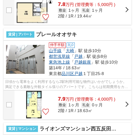
7.8
万
円
(管理費等：5,000円 )
1ヶ月
1ヶ月
敷金
礼金
2階 / 1R / 19.44㎡
プレールオオサキ
賃貸 | アパート
仲手半額
礼0
山手線
「
大崎
」駅 徒歩10分
都営浅草線
「
戸越
」駅 徒歩8分
東急池上線
「
戸越銀座
」駅 徒歩10分
築14年 / 18.63㎡
東京都
品川区
戸越
１丁目25-8
日頃から電車をよく利用するなら2駅利用可能な物件はいかがでしょうか。
満足できる素敵な外観タイル張りのアパートです。こちらは初期費用をカー
ドでお支払いいただける物件です。風通...
7.9
万
円
(管理費等：4,000円 )
1ヶ月
0ヶ月
敷金
礼金
2階 / 1R / 18.63㎡
ライオンズマンション西五反田第２
賃貸 | マンション