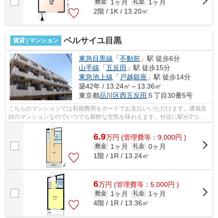
1ヶ月
1ヶ月
敷金
礼金
2階 / 1K / 13.20㎡
ベルサイユ目黒
賃貸 | マンション
東急目黒線
「
不動前
」駅 徒歩6分
山手線
「
五反田
」駅 徒歩15分
東急池上線
「
戸越銀座
」駅 徒歩14分
築42年 / 13.24㎡～13.36㎡
東京都
品川区
西五反田
５丁目30番5号
こちらのマンションでは初期費用をカードでお支払いいただけます。通風良
好のマンションなのでいつでも新鮮な空気を味わえます。付近に駅が2つあ
るので、用途や行き先によって経路を選...
6.9
万
円
(管理費等：9,000円 )
1ヶ月
0ヶ月
敷金
礼金
1階 / 1R / 13.24㎡
6
万
円
(管理費等：5,000円 )
1ヶ月
1ヶ月
敷金
礼金
4階 / 1R / 13.36㎡