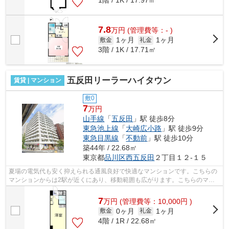
1階 / 1K / 17.97㎡
7.8
万
円
(管理費等：- )
1ヶ月
1ヶ月
敷金
礼金
3階 / 1K / 17.71㎡
五反田リーラーハイタウン
賃貸 | マンション
敷0
7
万円
山手線
「
五反田
」駅 徒歩8分
東急池上線
「
大崎広小路
」駅 徒歩9分
東急目黒線
「
不動前
」駅 徒歩10分
築44年 / 22.68㎡
東京都
品川区
西五反田
２丁目１２-１５
夏場の電気代も安く抑えられる通風良好で快適なマンションです。こちらの
マンションからは2駅が近くにあり、移動範囲も広がります。こちらのマン
ションでは初期費用をカードでお支払い...
7
万
円
(管理費等：10,000円 )
0ヶ月
1ヶ月
敷金
礼金
4階 / 1R / 22.68㎡