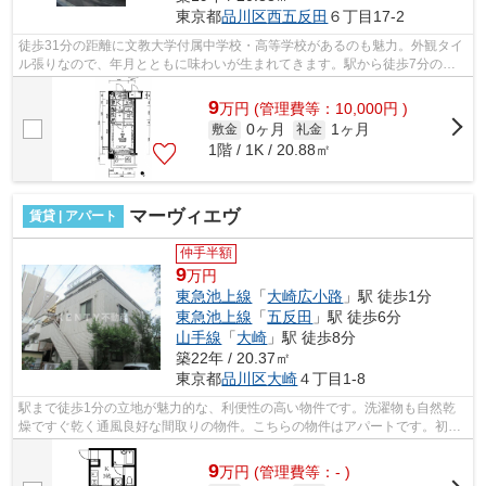
東京都
品川区
西五反田
６丁目17-2
徒歩31分の距離に文教大学付属中学校・高等学校があるのも魅力。外観タイ
ル張りなので、年月とともに味わいが生まれてきます。駅から徒歩7分の物
件で、アクセス良好です。こちらは初期...
9
万
円
(管理費等：10,000円 )
0ヶ月
1ヶ月
敷金
礼金
1階 / 1K / 20.88㎡
マーヴィエヴ
賃貸 | アパート
仲手半額
9
万円
東急池上線
「
大崎広小路
」駅 徒歩1分
東急池上線
「
五反田
」駅 徒歩6分
山手線
「
大崎
」駅 徒歩8分
築22年 / 20.37㎡
東京都
品川区
大崎
４丁目1-8
駅まで徒歩1分の立地が魅力的な、利便性の高い物件です。洗濯物も自然乾
燥ですぐ乾く通風良好な間取りの物件。こちらの物件はアパートです。初期
費用のカード決済ができます。2駅利用...
9
万
円
(管理費等：- )