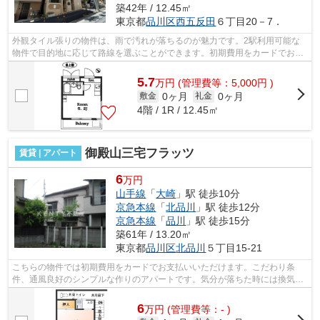
築42年 / 12.45㎡
東京都
品川区
西五反田
６丁目20－7．
外観タイル張りの物件は、雨で汚れが落ちるのが魅力です。2駅利用可能な
物件で目的地に応じて路線を選ぶことができます。初期費用をカードでお支
払いいただけるので、カードで決済した...
5.7
万
円
(管理費等：5,000円 )
0ヶ月
0ヶ月
敷金
礼金
4階 / 1R / 12.45㎡
御殿山三宅フラッツ
賃貸 | アパート
6
万円
山手線
「
大崎
」駅 徒歩10分
京急本線
「
北品川
」駅 徒歩12分
京急本線
「
品川
」駅 徒歩15分
築61年 / 13.20㎡
東京都
品川区
北品川
５丁目15-21
こちらの物件では初期費用をカードでお支払いいただけます。こだわり条
件、通風良好のシンプルな作りのアパートです。気分が落ちた時には換気で
リフレッシュしましょう。徒歩10分に駅...
6
万
円
(管理費等：- )