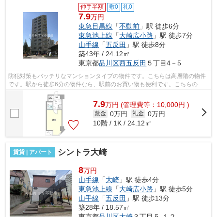
仲手半額
敷0
礼0
7.9
万円
東急目黒線
「
不動前
」駅 徒歩6分
東急池上線
「
大崎広小路
」駅 徒歩7分
山手線
「
五反田
」駅 徒歩8分
築43年 / 24.12㎡
東京都
品川区
西五反田
５丁目4－5
防犯対策もバッチリなマンションタイプの物件です。こちらは高層階の物件
です。駅から徒歩6分の物件なら、駅前のお買い物も便利です。こちらの物
件では初期費用をカードでお支払いいた...
7.9
万
円
(管理費等：10,000円 )
0万円
0万円
敷金
礼金
10階 / 1K / 24.12㎡
シントラ大崎
賃貸 | アパート
8
万円
山手線
「
大崎
」駅 徒歩4分
東急池上線
「
大崎広小路
」駅 徒歩5分
山手線
「
五反田
」駅 徒歩13分
築28年 / 18.57㎡
東京都
品川区
大崎
３丁目５-１２