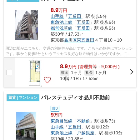
8.9
万円
山手線
「
五反田
」駅 徒歩5分
東急池上線
「
五反田
」駅 徒歩6分
都営浅草線
「
五反田
」駅 徒歩5分
築30年 / 17.53㎡
東京都
品川区
東五反田
４丁目10－10
周辺に駅が二つあり、交通の利便性が高いです。こちらの物件はマンション
です。駅から徒歩5分というアクセス良好な駅近物件はいかがですか。こち
らの物件はエレベーター付きです。通風...
8.9
万
円
(管理費等：9,000円 )
1ヶ月
1ヶ月
敷金
礼金
10階 / 1R / 17.53㎡
パレステュディオ品川不動前
賃貸 | マンション
敷0
9
万円
東急目黒線
「
不動前
」駅 徒歩7分
山手線
「
五反田
」駅 徒歩12分
東急池上線
「
戸越銀座
」駅 徒歩10分
築19年 / 20.88㎡