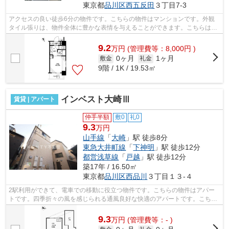
東京都
品川区
西五反田
３丁目7-3
アクセスの良い徒歩6分の物件です。こちらの物件はマンションです。外観
タイル張りは、物件全体に豊かな表情を与えることができます。こちらは初
期費用をカードでお支払いいただける物...
9.2
万
円
(管理費等：8,000円 )
0ヶ月
1ヶ月
敷金
礼金
9階 / 1K / 19.53㎡
インベスト大崎Ⅲ
賃貸 | アパート
仲手半額
敷0
礼0
9.3
万円
山手線
「
大崎
」駅 徒歩8分
東急大井町線
「
下神明
」駅 徒歩12分
都営浅草線
「
戸越
」駅 徒歩12分
築17年 / 16.50㎡
東京都
品川区
西品川
３丁目１３-４
2駅利用ができて、電車での移動に役立つ物件です。こちらの物件はアパー
トです。四季折々の風を感じられる通風良好な快適のアパートです。こちら
は初期費用をカードでお支払いいただけ...
9.3
万
円
(管理費等：- )