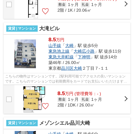
1ヶ月
1ヶ月
敷金
礼金
2階 / 1K / 20.06㎡
大滝ビル
賃貸 | マンション
8.5
万円
山手線
「
大崎
」駅 徒歩5分
東急池上線
「
大崎広小路
」駅 徒歩11分
東急大井町線
「
下神明
」駅 徒歩14分
築46年 / 26.00㎡
東京都
品川区
大崎
２丁目７-１１
こちらの物件はマンションです。2駅利用可能でアクセスの良いマンション
です。こちらのマンションでは初期費用をカードでお支払いいただけます。
陽当たりが良いので洗濯物も乾きやすい...
8.5
万
円
(管理費等：- )
1ヶ月
1ヶ月
敷金
礼金
2階 / 1DK / 26.00㎡
メゾンシエル品川大崎
賃貸 | マンション
山手線
「
大崎
」駅 徒歩6分