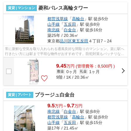
菱和パレス高輪タワー
賃貸 | マンション
都営浅草線
「
高輪台
」駅 徒歩5分
山手線
「
五反田
」駅 徒歩8分
南北線
「
白金台
」駅 徒歩16分
築25年 / 20.36㎡
東京都
品川区
東五反田
４丁目7－24
常に新鮮な空気を取り入れられる通風良好な間取りのマンション。楽に駅へ
行きたい方には駅まで平坦な物件がおすすめです。防犯対策もバッチリなマ
ンションタイプの物件です。2駅利用で...
9.45
万
円
(管理費等：8,500円 )
0ヶ月
1ヶ月
敷金
礼金
9階 / 1K / 20.36㎡
プラージュ白金台
賃貸 | アパート
9.5
9.7
万円～
万円
南北線
「
白金台
」駅 徒歩8分
都営浅草線
「
高輪台
」駅 徒歩8分
山手線
「
五反田
」駅 徒歩15分
築17年 / 21.45㎡