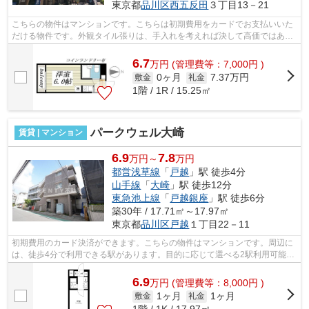
東京都
品川区
西五反田
３丁目13－21
こちらの物件はマンションです。こちらは初期費用をカードでお支払いいた
だける物件です。外観タイル張りは、手入れを考えれば決して高価ではあり
ません。駅から徒歩6分にある物件なの...
6.7
万
円
(管理費等：7,000円 )
0ヶ月
7.37万円
敷金
礼金
1階 / 1R / 15.25㎡
パークウェル大崎
賃貸 | マンション
6.9
7.8
万円～
万円
都営浅草線
「
戸越
」駅 徒歩4分
山手線
「
大崎
」駅 徒歩12分
東急池上線
「
戸越銀座
」駅 徒歩6分
築30年 / 17.71㎡～17.97㎡
東京都
品川区
戸越
１丁目22－11
初期費用のカード決済ができます。こちらの物件はマンションです。周辺に
は、徒歩4分で利用できる駅があります。目的に応じて選べる2駅利用可能な
物件です。空気の入れ替えができる風...
6.9
万
円
(管理費等：8,000円 )
1ヶ月
1ヶ月
敷金
礼金