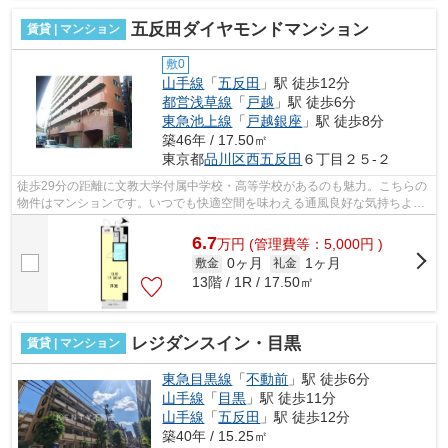
五反田ダイヤモンドマンション
賃貸 | マンション
敷0
山手線
「
五反田
」駅 徒歩12分
都営浅草線
「
戸越
」駅 徒歩6分
東急池上線
「
戸越銀座
」駅 徒歩8分
築46年 / 17.50㎡
東京都
品川区
西五反田
６丁目２５-２
徒歩29分の距離に文教大学付属中学校・高等学校があるのも魅力。こちらの
物件はマンションです。いつでも快適空間を味わえる通風良好な気持ちよい
マンション。初期費用をカードでお支...
6.7
万
円
(管理費等：5,000円 )
0ヶ月
1ヶ月
敷金
礼金
13階 / 1R / 17.50㎡
レジダンスイン・目黒
賃貸 | マンション
東急目黒線
「
不動前
」駅 徒歩6分
山手線
「
目黒
」駅 徒歩11分
山手線
「
五反田
」駅 徒歩12分
築40年 / 15.25㎡