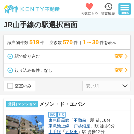
JR山手線の駅選択画面
519
570
1～30
該当物件数
件
空き数
件
件を表示
駅で絞り込む
変更
変更
絞り込み条件：
なし
空室のみ
メゾン・ド・エバン
賃貸 | マンション
敷0
礼0
東急目黒線
「
不動前
」駅 徒歩8分
東急池上線
「
戸越銀座
」駅 徒歩9分
山手線
「
五反田
」駅 徒歩12分