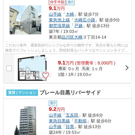
仲手半額
敷0
9.1
万円
山手線
「
大崎
」駅 徒歩7分
東急池上線
「
大崎広小路
」駅 徒歩9分
都営浅草線
「
戸越
」駅 徒歩13分
築7年 / 19.03㎡
東京都
品川区
大崎
３丁目14-14
こだわり条件、通風良好のシンプルな作りの物件です。気分が落ちた時には
換気でリフレッシュしましょう。防犯対策もバッチリなマンションタイプの
物件です。近くに2駅ある、アクセスが...
9.1
万
円
(管理費等：8,000円 )
0ヶ月
1ヶ月
敷金
礼金
1階 / 1R / 19.03㎡
プレール目黒リバーサイド
賃貸 | マンション
敷0
9.2
万円
山手線
「
五反田
」駅 徒歩6分
東急目黒線
「
不動前
」駅 徒歩6分
山手線
「
目黒
」駅 徒歩13分
築24年 / 19.53㎡