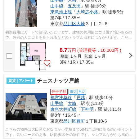
山手線
「
五反田
」駅 徒歩9分
東急池上線
「
大崎広小路
」駅 徒歩5分
築7年 / 17.35㎡
東京都
品川区
大崎
３丁目２-６
初期費用はカードで決済いただけます。建物の共用部にゴミ置き場があるの
で、外部の人にゴミを見られるなどのトラブル回避につながります。こだわ
り派の方も満足度の高いデザイナーズ...
8.7
万
円
(管理費等：10,000円 )
1ヶ月
1ヶ月
敷金
礼金
3階 / 1R / 17.35㎡
チェスナッツ戸越
賃貸 | アパート
仲手半額
敷0
礼0
都営浅草線
「
戸越
」駅 徒歩10分
山手線
「
大崎
」駅 徒歩13分
東急大井町線
「
下神明
」駅 徒歩11分
築8年 / 16.45㎡
東京都
品川区
豊町
１丁目10-6
こちらの物件は大田区立おなづか小学校まで5843m以内にあるのがポイント
です。高いニーズのある、駅徒歩10分の物件です。シンプルながらも風の通