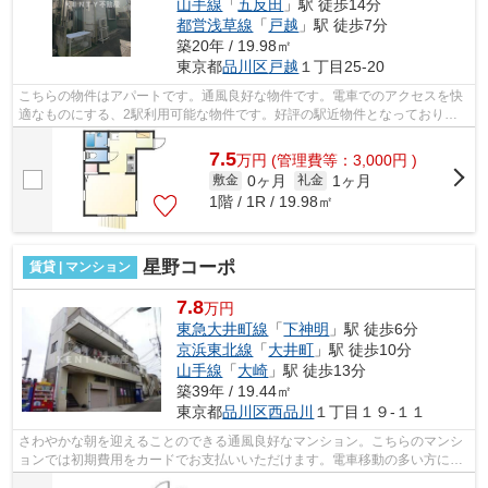
山手線
「
五反田
」駅 徒歩14分
都営浅草線
「
戸越
」駅 徒歩7分
築20年 / 19.98㎡
東京都
品川区
戸越
１丁目25-20
こちらの物件はアパートです。通風良好な物件です。電車でのアクセスを快
適なものにする、2駅利用可能な物件です。好評の駅近物件となっており、
駅より徒歩10分に立地しています。こち...
7.5
万
円
(管理費等：3,000円 )
0ヶ月
1ヶ月
敷金
礼金
1階 / 1R / 19.98㎡
星野コーポ
賃貸 | マンション
7.8
万円
東急大井町線
「
下神明
」駅 徒歩6分
京浜東北線
「
大井町
」駅 徒歩10分
山手線
「
大崎
」駅 徒歩13分
築39年 / 19.44㎡
東京都
品川区
西品川
１丁目１９-１１
さわやかな朝を迎えることのできる通風良好なマンション。こちらのマンシ
ョンでは初期費用をカードでお支払いいただけます。電車移動の多い方に嬉
しい駅から徒歩6分の物件です。こちら...