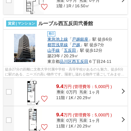
0ヶ月
0ヶ月
敷金
礼金
1階 / 1R / 16.50㎡
ルーブル西五反田弐番館
賃貸 | マンション
敷0
東急池上線
「
戸越銀座
」駅 徒歩6分
都営浅草線
「
戸越
」駅 徒歩7分
山手線
「
五反田
」駅 徒歩12分
築23年 / 20.29㎡
東京都
品川区
西五反田
６丁目24-11
徒歩27分の距離に文教大学付属中学校・高等学校があるのも魅力。徒歩6分
に駅のある、ニーズの高い物件です。陽射し溢れる物件で過ごしてみません
か。こちらは初期費用をカードでお支払...
9.4
万
円
(管理費等：5,000円 )
0万円
1ヶ月
敷金
礼金
11階 / 1K / 20.29㎡
9.4
万
円
(管理費等：5,000円 )
0万円
1ヶ月
敷金
礼金
11階 / 1K / 20.29㎡