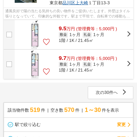
東京都
品川区
上大崎
１丁目13-3
通風良好で陽の当たる気持ちの良い物件をご提供いたします。外壁はタイル
張りとなっていて、印象的な外観です。駅まで平坦で、自転車での移動もラ
クな物件です。初期費用のカード決済...
9.5
万
円
(管理費等：5,000円 )
1ヶ月
1ヶ月
敷金
礼金
1階 / 1K / 21.45㎡
9.7
万
円
(管理費等：5,000円 )
1ヶ月
1ヶ月
敷金
礼金
1階 / 1K / 21.45㎡
次の30件へ
519
570
1～30
該当物件数
件
空き数
件
件を表示
駅で絞り込む
変更