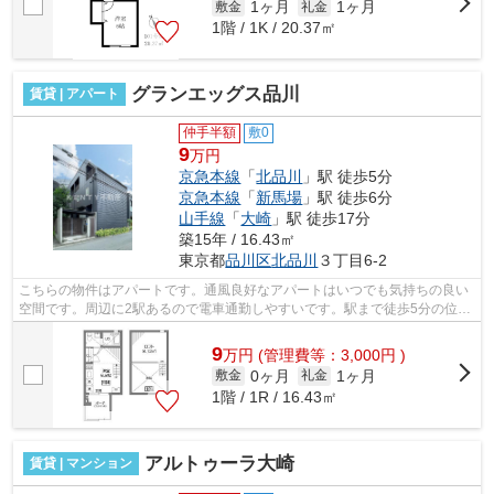
1ヶ月
1ヶ月
敷金
礼金
1階 / 1K / 20.37㎡
グランエッグス品川
賃貸 | アパート
仲手半額
敷0
9
万円
京急本線
「
北品川
」駅 徒歩5分
京急本線
「
新馬場
」駅 徒歩6分
山手線
「
大崎
」駅 徒歩17分
築15年 / 16.43㎡
東京都
品川区
北品川
３丁目6-2
こちらの物件はアパートです。通風良好なアパートはいつでも気持ちの良い
空間です。周辺に2駅あるので電車通勤しやすいです。駅まで徒歩5分の位置
に立地する、アクセス良好な物件です...
9
万
円
(管理費等：3,000円 )
0ヶ月
1ヶ月
敷金
礼金
1階 / 1R / 16.43㎡
アルトゥーラ大崎
賃貸 | マンション