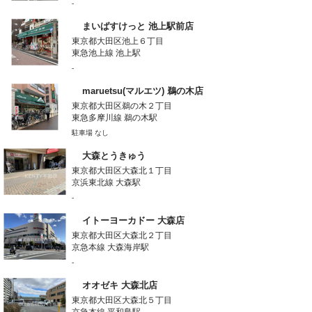
-
まいばすけっと 池上駅前店
東京都大田区池上６丁目
東急池上線 池上駅
-
maruetsu(マルエツ) 鵜の木店
東京都大田区鵜の木２丁目
東急多摩川線 鵜の木駅
駐車場 なし
大森とうきゅう
東京都大田区大森北１丁目
京浜東北線 大森駅
-
イトーヨーカドー 大森店
東京都大田区大森北２丁目
京急本線 大森海岸駅
-
オオゼキ 大森北店
東京都大田区大森北５丁目
京急本線 平和島駅