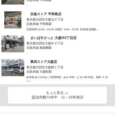
-
京急ストア 平和島店
東京都大田区大森北６丁目
京急本線 平和島駅
営業時間 10:00～23:00 日曜日 9:00～23:00 駐車場 提携駐...
まいばすけっと 大森中2丁目店
東京都大田区大森中２丁目
京急本線 梅屋敷駅
-
東武ストア大森店
東京都大田区大森西１丁目
京急本線 大森町駅
駐車場 あり(24台) ご利用時間：あさ10時～よる11時 料金：無料 ※ 詳
し...
もっと見る
該当件数74件中
11
－
20
件表示