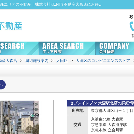
セブンイレブン 大森駅北店情報ページ｜大森エリアの不動産｜株式会社KENTY不動産大森店にお任せ！
動産大森店
>
周辺施設案内
>
大田区
>
大田区のコンビニエンスストア
へ
セブンイレブン 大森駅北店の詳細情
所在地
東京都大田区山王１丁目6
京浜東北線 大森駅
交通
京急本線 大森海岸駅
京急本線 立会川駅