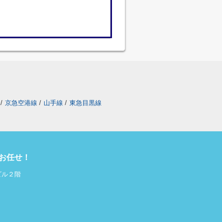
/
京急空港線
/
山手線
/
東急目黒線
にお任せ！
ビル２階