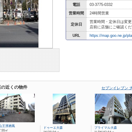
電話
03-3775-0332
営業時間
24時間営業
営業時間・定休日は変更
定休日
店前に店舗にご確認くだ
URL
https://map.goo.ne.jp/p
店の近くの物件
セブンイレブン 
山王濱栖鳳
ドゥーエ大森
プライマル大森
7.55㎡