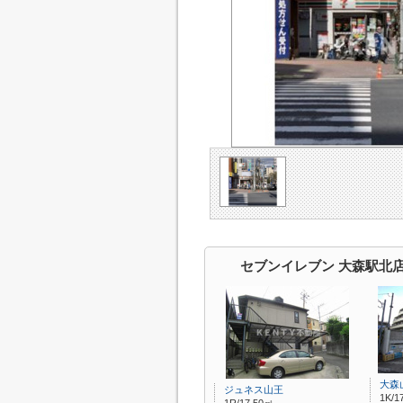
セブンイレブン 大森駅北
大森
ジュネス山王
1K/1