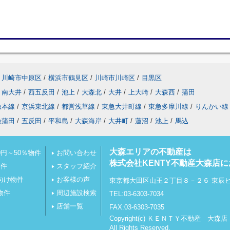
川崎市中原区
/
横浜市鶴見区
/
川崎市川崎区
/
目黒区
南大井
/
西五反田
/
池上
/
大森北
/
大井
/
上大崎
/
大森西
/
蒲田
急本線
/
京浜東北線
/
都営浅草線
/
東急大井町線
/
東急多摩川線
/
りんかい線
急蒲田
/
五反田
/
平和島
/
大森海岸
/
大井町
/
蓮沼
/
池上
/
馬込
大森エリアの不動産は
円～50％物件
お問い合わせ
株式会社KENTY不動産大森店
物件
スタッフ紹介
向け物件
お客様の声
東京都大田区山王２丁目８－２６ 東辰
物件
周辺施設検索
TEL:03-6303-7034
店舗一覧
FAX:03-6303-7035
Copyright(c) ＫＥＮＴＹ不動産 大森店
All Rights Reserved.