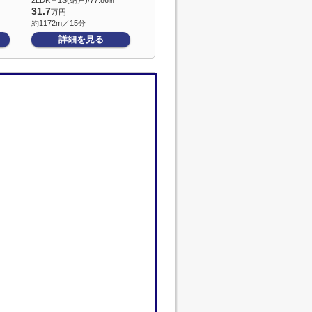
2LDK＋1S(納戸)/77.86㎡
31.7
万円
約1172m／15分
詳細を見る