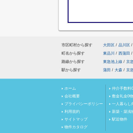
市区町村から探す
大田区
/
品川区
/
町名から探す
東品川
/
西蒲田
/
路線から探す
東急池上線
/
京
駅から探す
蒲田
/
大森
/
京
ホーム
仲介手数料0
会社概要
敷金礼金0
プライバシーポリシー
一人暮らし
利用規約
新築・築浅
サイトマップ
駅近物件
物件カタログ