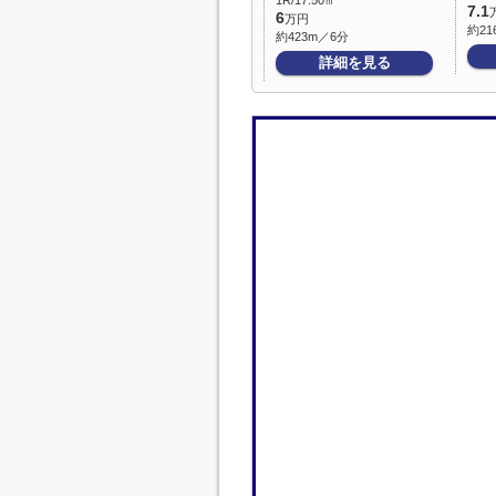
1R/17.50㎡
7.1
6
万円
約21
約423m／6分
詳細を見る