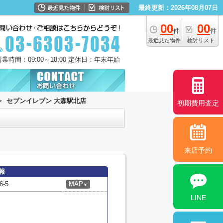
最終更新：2026年08月07日
00
00
件
件
最近見た物件
検討リスト
営業時間：09:00～18:00 定休日：年末年始
>
セブンイレブン 大森駅北店
初期費用査定
来店予約
報
-5
MAP
▼
LINE