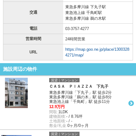
東急多摩川線 下丸子駅
交通
東急池上線 千鳥町駅
東急多摩川線 鵜の木駅
電話
03-3757-4277
営業時間
24時間営業
https://map.goo.ne.jp/place/1300328
URL
4271/map/
施設周辺の物件
賃貸｜マンション
ＣＡＳＡ ＰＩＡＺＺＡ 下丸子
東急多摩川線「下丸子」駅 徒歩2分
東急多摩川線「鵜の木」駅 徒歩8分
東急池上線「千鳥町」駅 徒歩11分
12.9万円
間取:
1LDK
建物面積:
- / 8.76坪
土地面積:
- / -
敷金/礼金:
0ヶ月/0ヶ月
賃貸｜マンション