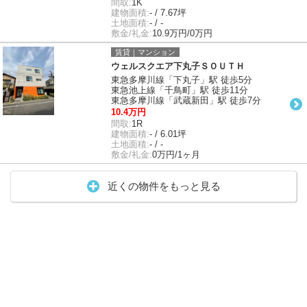
間取:
1K
建物面積:
- / 7.67坪
土地面積:
- / -
敷金/礼金:
10.9万円/0万円
賃貸｜マンション
ウェルスクエア下丸子ＳＯＵＴＨ
東急多摩川線「下丸子」駅 徒歩5分
東急池上線「千鳥町」駅 徒歩11分
東急多摩川線「武蔵新田」駅 徒歩7分
10.4万円
間取:
1R
建物面積:
- / 6.01坪
土地面積:
- / -
敷金/礼金:
0万円/1ヶ月
近くの物件をもっと見る