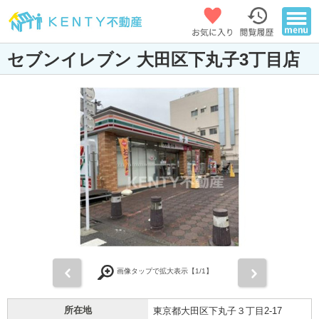
セブンイレブン 大田区下丸子3丁目店
前
次
画像タップで拡大表示【
1
/1】
所在地
東京都大田区下丸子３丁目2-17