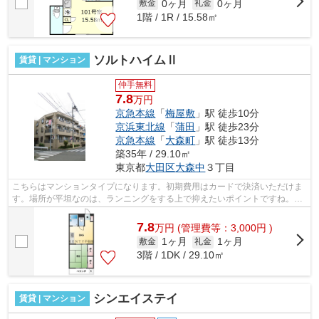
0ヶ月
0ヶ月
敷金
礼金
1階 / 1R / 15.58㎡
ソルトハイムⅡ
賃貸 | マンション
仲手無料
7.8
万円
京急本線
「
梅屋敷
」駅 徒歩10分
京浜東北線
「
蒲田
」駅 徒歩23分
京急本線
「
大森町
」駅 徒歩13分
築35年 / 29.10㎡
東京都
大田区
大森中
３丁目
こちらはマンションタイプになります。初期費用はカードで決済いただけま
す。場所が平坦なのは、ランニングをする上で抑えたいポイントですね。敷
地内ごみ置き場により、敷地外のごみ...
7.8
万
円
(管理費等：3,000円 )
1ヶ月
1ヶ月
敷金
礼金
3階 / 1DK / 29.10㎡
シンエイステイ
賃貸 | マンション