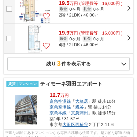
19.5
万
円
(管理費等：16,000円 )
0ヶ月
0ヶ月
敷金
礼金
2階 / 2LDK / 46.00㎡
19.9
万
円
(管理費等：16,000円 )
0ヶ月
0ヶ月
敷金
礼金
4階 / 2LDK / 46.00㎡
3
残り
件を表示する
ティモーネ羽田エアポート
賃貸 | マンション
12.7
万円
京急空港線
「
大鳥居
」駅 徒歩10分
京急空港線
「
糀谷
」駅 徒歩14分
京急本線
「
京急蒲田
」駅 徒歩15分
築1年 / 31.57㎡
東京都
大田区
西糀谷
２丁目2-11-6
平坦な場所にあるマンションなら毎日の移動も快適です。魅力的な駅近の物