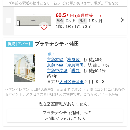
ーズを誇る駅近の物件となり、徒歩6分に駅があります。場所が平坦なの
は、ランニングをする上で抑えたいポイン...
60.5
万
円
(管理費等：- )
6ヶ月
1.5ヶ月
敷金
礼金
1階 / 1R / 171.70㎡
プラチナシティ蒲田
賃貸 | アパート
敷0
京急本線
「
梅屋敷
」駅 徒歩6分
京急本線
「
京急蒲田
」駅 徒歩10分
京急空港線
「
糀谷
」駅 徒歩14分
築7年
東京都
大田区
東蒲田
２丁目8－3
セブンイレブン 大田区大森中3丁目店まで徒歩5分と近場にコンビニがあるの
もポイント。アクセスの良い徒歩6分の物件です。こちらのアパートからは2
駅が近くにあり、移動範囲も広がりま...
現在空室情報がありません。
「プラチナシティ蒲田」への
お問い合わせはこちら