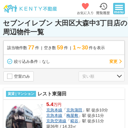
セブンイレブン 大田区大森中3丁目店の
周辺物件一覧
77
59
1～30
該当物件数
件
空き数
件
件を表示
変更
絞り込み条件：
なし
空室のみ
レスト東蒲田
賃貸 | マンション
5.4
万円
京急本線
「
京急蒲田
」駅 徒歩10分
京急本線
「
梅屋敷
」駅 徒歩11分
京急空港線
「
糀谷
」駅 徒歩11分
築36年 / 14.33㎡