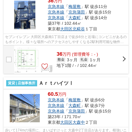
36
万円
京急本線
「
梅屋敷
」駅 徒歩11分
京急本線
「
京急蒲田
」駅 徒歩15分
京急本線
「
大森町
」駅 徒歩14分
築37年 / 102.44㎡
東京都
大田区
北糀谷
１丁目
セブンイレブン 大田区大森南1丁目店まで徒歩6分と近場にコンビニがあるの
もポイント。様々な場所へのアクセスがしやすくなる2駅利用可能な物件で
す。駅まで徒歩11分の物件です。ぜひ...
36
万
円
(管理費等：- )
3ヶ月
1ヶ月
敷金
礼金
地下1階 / - / 102.44㎡
ＡｒｔハイツⅠ
賃貸 | 店舗事務所
60.5
万円
京急本線
「
梅屋敷
」駅 徒歩6分
京急本線
「
大森町
」駅 徒歩7分
京急本線
「
京急蒲田
」駅 徒歩15分
築23年 / 171.70㎡
東京都
大田区
大森中
２丁目
歩いて174mの場所に、まいばすけっと 大森中2丁目店があります。根強いニ