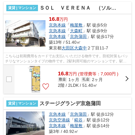
ＳＯＬ ＶＥＲＥＮＡ （ソルヴェレーナ）
賃貸 | マンション
16.8
万円
京急本線
「
梅屋敷
」駅 徒歩5分
京急本線
「
大森町
」駅 徒歩9分
京急本線
「
京急蒲田
」駅 徒歩17分
築13年 / 51.40㎡
東京都
大田区
大森中
２丁目11-7
こちらは初期費用をカードでお支払いいただける物件です。防犯対策もバッ
チリなマンションタイプの物件です。2駅利用可能のマンションです。駅ま
で徒歩5分の立地が魅力的な、利便性の...
16.8
万
円
(管理費等：7,000円 )
1ヶ月
2ヶ月
敷金
礼金
2階 / 2LDK / 51.40㎡
ステージグランデ京急蒲田
賃貸 | マンション
京急本線
「
京急蒲田
」駅 徒歩12分
京急空港線
「
糀谷
」駅 徒歩12分
京急本線
「
梅屋敷
」駅 徒歩14分
築3年 / 40.92㎡