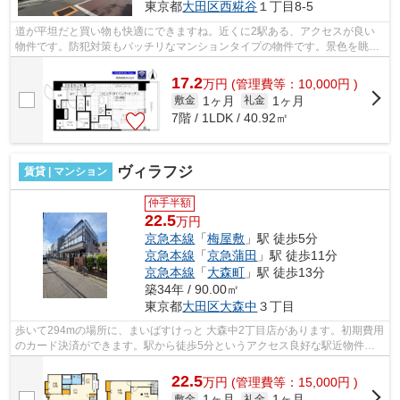
東京都
大田区
西糀谷
１丁目8-5
道が平坦だと買い物も快適にできますね。近くに2駅ある、アクセスが良い
物件です。防犯対策もバッチリなマンションタイプの物件です。景色を眺め
ることには心を癒す効果があり、視力低...
17.2
万
円
(管理費等：10,000円 )
1ヶ月
1ヶ月
敷金
礼金
7階 / 1LDK / 40.92㎡
ヴィラフジ
賃貸 | マンション
仲手半額
22.5
万円
京急本線
「
梅屋敷
」駅 徒歩5分
京急本線
「
京急蒲田
」駅 徒歩11分
京急本線
「
大森町
」駅 徒歩13分
築34年 / 90.00㎡
東京都
大田区
大森中
３丁目
歩いて294mの場所に、まいばすけっと 大森中2丁目店があります。初期費用
のカード決済ができます。駅から徒歩5分というアクセス良好な駅近物件は
いかがですか。外観タイル張りは、マン...
22.5
万
円
(管理費等：15,000円 )
1ヶ月
1ヶ月
敷金
礼金