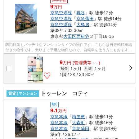
仲手半額
9
万円
京急空港線
「
糀谷
」駅 徒歩12分
京急空港線
「
京急蒲田
」駅 徒歩14分
京急空港線
「
大鳥居
」駅 徒歩14分
築39年 / 33.30㎡
東京都
大田区
西糀谷
２丁目16-15
防犯対策もバッチリなマンションタイプの物件です。こちらは自走式駐車場
付きの物件です。乗駅まで平坦な物件なので、自転車を使う方にもおすすめ
です。駅まで徒歩12分の物件です。初...
9
万
円
(管理費等：- )
1ヶ月
1ヶ月
敷金
礼金
1階 / 2K / 33.30㎡
トゥーレン コティ
賃貸 | マンション
敷0
9.1
万円
京急本線
「
梅屋敷
」駅 徒歩11分
京急本線
「
大森町
」駅 徒歩16分
京急本線
「
京急蒲田
」駅 徒歩19分
築5年 / 26.17㎡