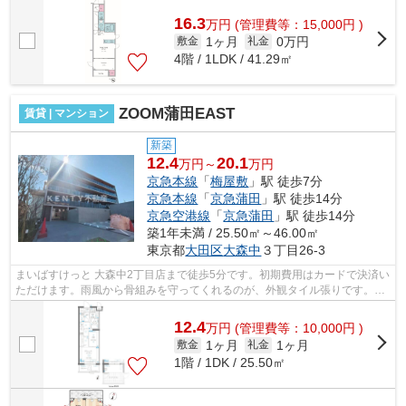
16.3
万
円
(管理費等：15,000円 )
1ヶ月
0万円
敷金
礼金
4階 / 1LDK / 41.29㎡
ZOOM蒲田EAST
賃貸 | マンション
新築
12.4
20.1
万円～
万円
京急本線
「
梅屋敷
」駅 徒歩7分
京急本線
「
京急蒲田
」駅 徒歩14分
京急空港線
「
京急蒲田
」駅 徒歩14分
築1年未満 / 25.50㎡～46.00㎡
東京都
大田区
大森中
３丁目26-3
まいばすけっと 大森中2丁目店まで徒歩5分です。初期費用はカードで決済い
ただけます。雨風から骨組みを守ってくれるのが、外観タイル張りです。敷
地内ごみ置き場は、簡単にごみ捨てが...
12.4
万
円
(管理費等：10,000円 )
1ヶ月
1ヶ月
敷金
礼金
1階 / 1DK / 25.50㎡