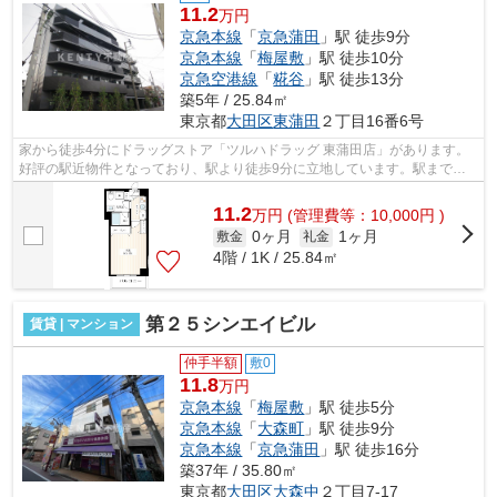
11.2
万円
京急本線
「
京急蒲田
」駅 徒歩9分
京急本線
「
梅屋敷
」駅 徒歩10分
京急空港線
「
糀谷
」駅 徒歩13分
築5年 / 25.84㎡
東京都
大田区
東蒲田
２丁目16番6号
家から徒歩4分にドラッグストア「ツルハドラッグ 東蒲田店」があります。
好評の駅近物件となっており、駅より徒歩9分に立地しています。駅まで平
坦な物件で、ラクに駅まで移動すること...
11.2
万
円
(管理費等：10,000円 )
0ヶ月
1ヶ月
敷金
礼金
4階 / 1K / 25.84㎡
第２５シンエイビル
賃貸 | マンション
仲手半額
敷0
11.8
万円
京急本線
「
梅屋敷
」駅 徒歩5分
京急本線
「
大森町
」駅 徒歩9分
京急本線
「
京急蒲田
」駅 徒歩16分
築37年 / 35.80㎡
東京都
大田区
大森中
２丁目7-17