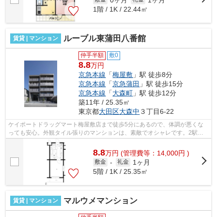
1階 / 1K / 22.44㎡
ルーブル東蒲田八番館
賃貸 | マンション
仲手半額
敷0
8.8
万円
京急本線
「
梅屋敷
」駅 徒歩8分
京急本線
「
京急蒲田
」駅 徒歩15分
京急本線
「
大森町
」駅 徒歩12分
築11年 / 25.35㎡
東京都
大田区
大森中
３丁目6-22
ケイポートドラッグマート梅屋敷店まで徒歩5分にあるので、体調が悪くな
っても安心。外観タイル張りのマンションは、素敵でオシャレです。2駅利
用可能なアクセスの良いマンションです...
8.8
万
円
(管理費等：14,000円 )
1ヶ月
敷金
-
礼金
5階 / 1K / 25.35㎡
マルウメマンション
賃貸 | マンション