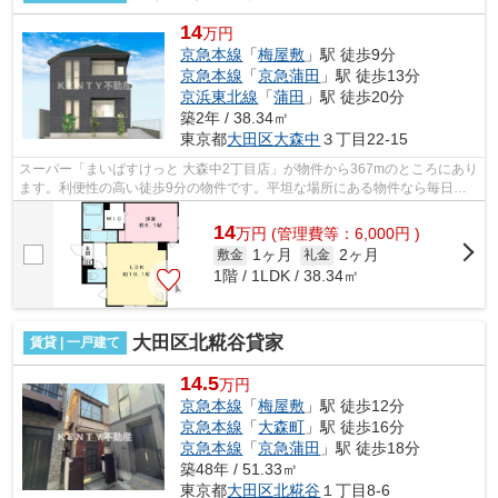
14
万円
京急本線
「
梅屋敷
」駅 徒歩9分
京急本線
「
京急蒲田
」駅 徒歩13分
京浜東北線
「
蒲田
」駅 徒歩20分
築2年 / 38.34㎡
東京都
大田区
大森中
３丁目22-15
スーパー「まいばすけっと 大森中2丁目店」が物件から367mのところにあり
ます。利便性の高い徒歩9分の物件です。平坦な場所にある物件なら毎日の
移動も快適です。初期費用はカードで決...
14
万
円
(管理費等：6,000円 )
1ヶ月
2ヶ月
敷金
礼金
1階 / 1LDK / 38.34㎡
大田区北糀谷貸家
賃貸 | 一戸建て
14.5
万円
京急本線
「
梅屋敷
」駅 徒歩12分
京急本線
「
大森町
」駅 徒歩16分
京急本線
「
京急蒲田
」駅 徒歩18分
築48年 / 51.33㎡
東京都
大田区
北糀谷
１丁目8-6