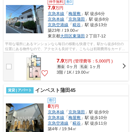
仲手無料
敷0
7.9
万円
京急本線
「
梅屋敷
」駅 徒歩6分
京急本線
「
京急蒲田
」駅 徒歩8分
京急空港線
「
糀谷
」駅 徒歩13分
築23年 / 19.00㎡
東京都
大田区
東蒲田
２丁目7-12
平坦な場所にあるマンションなら毎日の移動も快適です。駅から徒歩6分の
位置にある物件なので、アクセスも良好です。こちらは初期費用をカードで
お支払いいただけるマンションです。こ...
7.9
万
円
(管理費等：5,000円 )
0ヶ月
1ヶ月
敷金
礼金
3階 / 1K / 19.00㎡
インベスト蒲田45
賃貸 | アパート
敷0
8
万円
京急本線
「
京急蒲田
」駅 徒歩9分
京急本線
「
梅屋敷
」駅 徒歩10分
京急空港線
「
糀谷
」駅 徒歩11分
築4年 / 19.94㎡