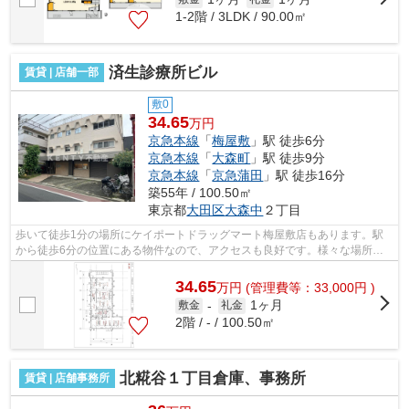
1-2階 / 3LDK / 90.00㎡
済生診療所ビル
賃貸 | 店舗一部
敷0
34.65
万円
京急本線
「
梅屋敷
」駅 徒歩6分
京急本線
「
大森町
」駅 徒歩9分
京急本線
「
京急蒲田
」駅 徒歩16分
築55年 / 100.50㎡
東京都
大田区
大森中
２丁目
歩いて徒歩1分の場所にケイポートドラッグマート梅屋敷店もあります。駅
から徒歩6分の位置にある物件なので、アクセスも良好です。様々な場所へ
のアクセスがしやすくなる2駅利用可能な...
34.65
万
円
(管理費等：33,000円 )
1ヶ月
敷金
-
礼金
2階 / - / 100.50㎡
北糀谷１丁目倉庫、事務所
賃貸 | 店舗事務所