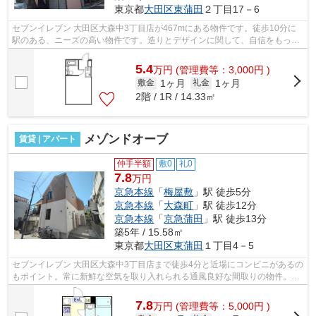
東京都
大田区
東蒲田
２丁目17－6
セブンイレブン 大田区大森中3丁目店が467mにある物件です。徒歩10分に
駅のある、ニーズの高い物件です。造りとデザインに関して、自信をもって
情報を提供できるマンションです。平坦...
5.4
万
円
(管理費等：3,000円 )
1ヶ月
1ヶ月
敷金
礼金
2階 / 1R / 14.33㎡
メゾンドオーブ
賃貸 | アパート
仲手半額
敷0
礼0
7.8
万円
京急本線
「
梅屋敷
」駅 徒歩5分
京急本線
「
大森町
」駅 徒歩12分
京急本線
「
京急蒲田
」駅 徒歩13分
築5年 / 15.58㎡
東京都
大田区
東蒲田
１丁目4－5
セブンイレブン 大田区大森中3丁目店まで徒歩4分と近場にコンビニがあるの
もポイント。常に新鮮な空気を取り入れられる通風良好な間取りの物件。こ
ちらの物件は周辺に駅が2つあるので...
7.8
万
円
(管理費等：5,000円 )