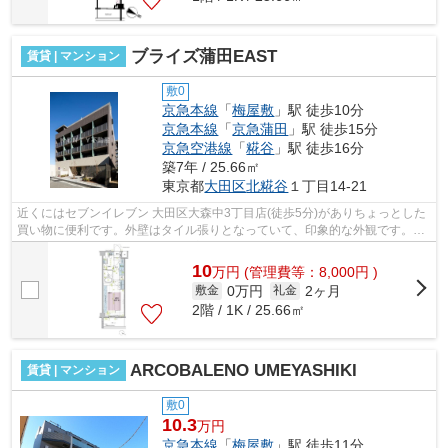
ブライズ蒲田EAST
賃貸 | マンション
敷0
京急本線
「
梅屋敷
」駅 徒歩10分
京急本線
「
京急蒲田
」駅 徒歩15分
京急空港線
「
糀谷
」駅 徒歩16分
築7年 / 25.66㎡
東京都
大田区
北糀谷
１丁目14-21
近くにはセブンイレブン 大田区大森中3丁目店(徒歩5分)がありちょっとした
買い物に便利です。外壁はタイル張りとなっていて、印象的な外観です。駅
が周辺に2つあるので行動範囲が広が...
10
万
円
(管理費等：8,000円 )
0万円
2ヶ月
敷金
礼金
2階 / 1K / 25.66㎡
ARCOBALENO UMEYASHIKI
賃貸 | マンション
敷0
10.3
万円
京急本線
「
梅屋敷
」駅 徒歩11分