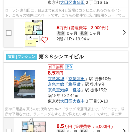
東京都
大田区
東蒲田
２丁目16-15
ローソン 東蒲田二丁目店まで徒歩6分と近場にコンビニがあるのもポイン
ト。こちらの物件はアパートです。こちらの物件では初期費用をカードでお
支払いいただけます。最上階の物件です...
8
万
円
(管理費等：3,000円 )
0ヶ月
1ヶ月
敷金
礼金
2階 / 1R / 19.94㎡
第３８シンエイビル
賃貸 | マンション
仲手無料
敷0
8.5
万円
京急本線
「
京急蒲田
」駅 徒歩10分
京急本線
「
梅屋敷
」駅 徒歩9分
京急空港線
「
糀谷
」駅 徒歩15分
築18年 / 22.44㎡
東京都
大田区
大森中
３丁目33-10
薬や日用品を買うのに便利なツルハドラッグ 東蒲田店まで、289mです。場
所が平坦なのは、ランニングをする上で抑えたいポイントですね。常に新鮮
な空気を取り入れられる通風良好な間取...
8.5
万
円
(管理費等：5,000円 )
0ヶ月
1ヶ月
敷金
礼金