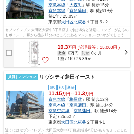
京急本線
「
大森町
」駅 徒歩15分
京急本線
「
京急蒲田
」駅 徒歩19分
築1年 / 25.89㎡
東京都
大田区
北糀谷
１丁目５-２
セブンイレブン 大田区大森中3丁目店まで徒歩6分と近場にコンビニがあるの
もポイント。駅から徒歩11分のところにあるマンションはいかがでしょう
か。敷地内ごみ置き場により、敷地外の...
10.3
万
円
(管理費等：15,000円 )
0万円
0ヶ月
敷金
礼金
1階 / 1K / 25.89㎡
リヴシティ蒲田イースト
賃貸 | マンション
敷0
礼0
新築
11.15
11.3
万円～
万円
京急本線
「
梅屋敷
」駅 徒歩12分
京急本線
「
京急蒲田
」駅 徒歩14分
京急空港線
「
京急蒲田
」駅 徒歩14分
予定 / 25.52㎡
東京都
大田区
北糀谷
２丁目4-1
近くにはセブンイレブン 大田区大森中3丁目店(徒歩6分)がありちょっとした