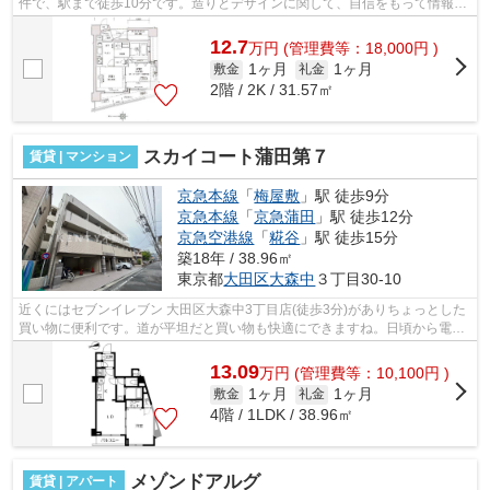
件で、駅まで徒歩10分です。造りとデザインに関して、自信をもって情報を
提供できるマンションです。アレルギ...
12.7
万
円
(管理費等：18,000円 )
1ヶ月
1ヶ月
敷金
礼金
2階 / 2K / 31.57㎡
スカイコート蒲田第７
賃貸 | マンション
京急本線
「
梅屋敷
」駅 徒歩9分
京急本線
「
京急蒲田
」駅 徒歩12分
京急空港線
「
糀谷
」駅 徒歩15分
築18年 / 38.96㎡
東京都
大田区
大森中
３丁目30-10
近くにはセブンイレブン 大田区大森中3丁目店(徒歩3分)がありちょっとした
買い物に便利です。道が平坦だと買い物も快適にできますね。日頃から電車
をよく利用するなら2駅利用可能な物...
13.09
万
円
(管理費等：10,100円 )
1ヶ月
1ヶ月
敷金
礼金
4階 / 1LDK / 38.96㎡
メゾンドアルグ
賃貸 | アパート