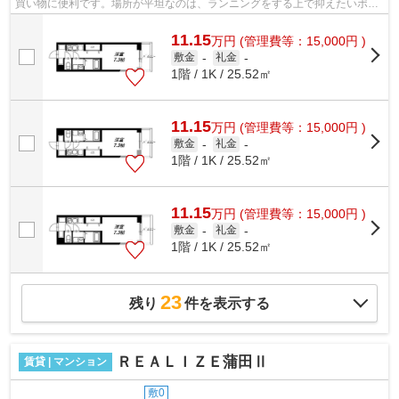
買い物に便利です。場所が平坦なのは、ランニングをする上で抑えたいポイ
ントですね。初期費用はカードで決済...
11.15
万
円
(管理費等：15,000円 )
敷金
-
礼金
-
1階 / 1K / 25.52㎡
11.15
万
円
(管理費等：15,000円 )
敷金
-
礼金
-
1階 / 1K / 25.52㎡
11.15
万
円
(管理費等：15,000円 )
敷金
-
礼金
-
1階 / 1K / 25.52㎡
23
残り
件を表示する
ＲＥＡＬＩＺＥ蒲田Ⅱ
賃貸 | マンション
敷0