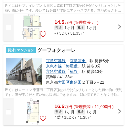
近くにはセブンイレブン 大田区大森南1丁目店(徒歩6分)がありちょっとした
買い物に便利です。歩いて12分ほどで駅にアクセスできる、立地の良さも魅
力の物件です。冬場の換気にも適した...
14.5
万
円
(管理費等：- )
1ヶ月
1ヶ月
敷金
礼金
- / 3DK / 51.33㎡
グーフォクォーレ
賃貸 | マンション
京急空港線
「
京急蒲田
」駅 徒歩8分
京急本線
「
梅屋敷
」駅 徒歩9分
京急空港線
「
糀谷
」駅 徒歩13分
築8年 / 41.38㎡
東京都
大田区
東蒲田
２丁目6－21
近くにはローソン 東蒲田二丁目店(徒歩4分)がありちょっとした買い物に便利
です。道が平坦だと買い物も快適にできますね。朝に慌てることなく行動す
るために駅から徒歩8分の駅近物件は...
16.5
万
円
(管理費等：11,000円 )
1ヶ月
1ヶ月
敷金
礼金
4階 / 1LDK / 41.38㎡