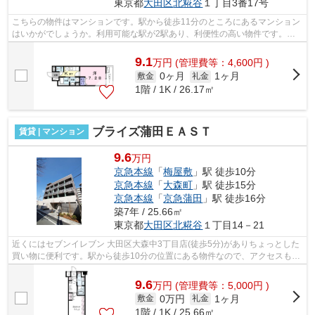
東京都
大田区
北糀谷
１丁目3番17号
こちらの物件はマンションです。駅から徒歩11分のところにあるマンション
はいかがでしょうか。利用可能な駅が2駅あり、利便性の高い物件です。こ
ちらの物件では初期費用をカードでお支...
9.1
万
円
(管理費等：4,600円 )
0ヶ月
1ヶ月
敷金
礼金
1階 / 1K / 26.17㎡
ブライズ蒲田ＥＡＳＴ
賃貸 | マンション
9.6
万円
京急本線
「
梅屋敷
」駅 徒歩10分
京急本線
「
大森町
」駅 徒歩15分
京急本線
「
京急蒲田
」駅 徒歩16分
築7年 / 25.66㎡
東京都
大田区
北糀谷
１丁目14－21
近くにはセブンイレブン 大田区大森中3丁目店(徒歩5分)がありちょっとした
買い物に便利です。駅から徒歩10分の位置にある物件なので、アクセスも良
好です。道が平坦だと買い物も快適に...
9.6
万
円
(管理費等：5,000円 )
0万円
1ヶ月
敷金
礼金
1階 / 1K / 25.66㎡