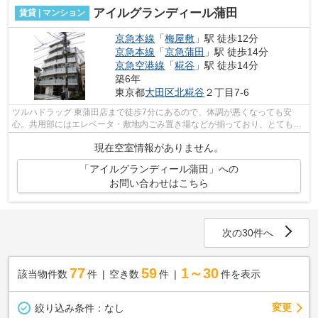
アイルグランディール蒲田
賃貸 | マンション
京急本線
「
梅屋敷
」駅 徒歩12分
京急本線
「
京急蒲田
」駅 徒歩14分
京急空港線
「
糀谷
」駅 徒歩14分
築6年
東京都
大田区
北糀谷
２丁目7-6
ツルハドラッグ 東蒲田店まで徒歩7分にあるので、体調が悪くなっても安
心。共用部にはエレベータ・敷地内ごみ置き場などが揃っており、とても充
実しています。強度のある外観タイル張...
現在空室情報がありません。
「アイルグランディール蒲田」への
お問い合わせはこちら
次の30件へ
77
59
1～30
該当物件数
件
空き数
件
件を表示
変更
絞り込み条件：
なし