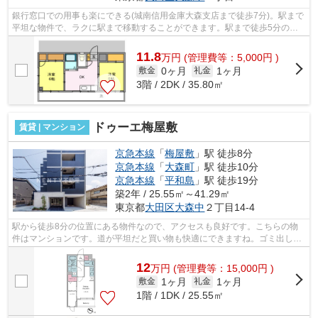
銀行窓口での用事も楽にできる(城南信用金庫大森支店まで徒歩7分)。駅まで
平坦な物件で、ラクに駅まで移動することができます。駅まで徒歩5分の位
置に立地する、アクセス良好な物件で...
11.8
万
円
(管理費等：5,000円 )
0ヶ月
1ヶ月
敷金
礼金
3階 / 2DK / 35.80㎡
ドゥーエ梅屋敷
賃貸 | マンション
京急本線
「
梅屋敷
」駅 徒歩8分
京急本線
「
大森町
」駅 徒歩10分
京急本線
「
平和島
」駅 徒歩19分
築2年 / 25.55㎡～41.29㎡
東京都
大田区
大森中
２丁目14-4
駅から徒歩8分の位置にある物件なので、アクセスも良好です。こちらの物
件はマンションです。道が平坦だと買い物も快適にできますね。ゴミ出しを
楽にするために、遠くまで行かずに済む...
12
万
円
(管理費等：15,000円 )
1ヶ月
1ヶ月
敷金
礼金
1階 / 1DK / 25.55㎡