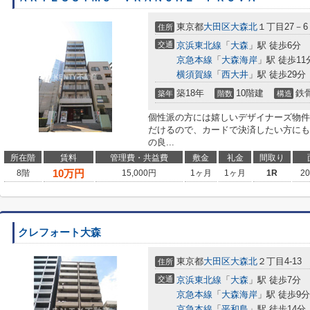
東京都
大田区
大森北
１丁目27－6
住所
交通
京浜東北線
「
大森
」駅 徒歩6分
京急本線
「
大森海岸
」駅 徒歩11
横須賀線
「
西大井
」駅 徒歩29分
築18年
10階建
鉄
築年
階数
構造
個性派の方には嬉しいデザイナーズ物件
だけるので、カードで決済したい方にも
の良...
所在階
賃料
管理費・共益費
敷金
礼金
間取り
10
万円
8階
15,000円
1ヶ月
1ヶ月
1R
2
クレフォート大森
東京都
大田区
大森北
２丁目4-13
住所
交通
京浜東北線
「
大森
」駅 徒歩7分
京急本線
「
大森海岸
」駅 徒歩9分
京急本線
「
平和島
」駅 徒歩14分