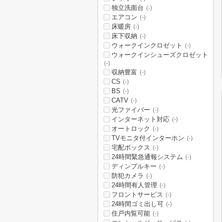
独立洗面台
(-)
エアコン
(-)
床暖房
(-)
床下収納
(-)
ウォークインクロゼット
(-)
ウォークインシューズクロゼット
(-)
収納豊富
(-)
CS
(-)
BS
(-)
CATV
(-)
光ファイバー
(-)
インターネット対応
(-)
オートロック
(-)
TVモニタ付インターホン
(-)
宅配ボックス
(-)
24時間緊急通報システム
(-)
ディンプルキー
(-)
防犯カメラ
(-)
24時間有人管理
(-)
フロントサービス
(-)
24時間ゴミ出し可
(-)
住戸内覧可能
(-)