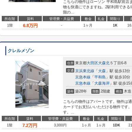
こちらの物件はローソン 平和島駅前店ま
物も快適にできますね。2駅利用できる
階の...
所在階
賃料
管理費・共益費
敷金
礼金
間取り
6.8
万円
1階
-
1ヶ月
1K
16
クレルメゾン
東京都
大田区
大森北
５丁目6-8
住所
交通
京浜東北線
「
大森
」駅 徒歩13分
京急本線
「
平和島
」駅 徒歩10分
京急本線
「
大森海岸
」駅 徒歩15
築28年
2階建
木造
築年
階数
構造
こちらの物件はアパートです。物件は通
カードでお支払いいただける物件です。
す。...
所在階
賃料
管理費・共益費
敷金
礼金
間取り
7.2
万円
1階
3,000円
1ヶ月
1ヶ月
1DK
2