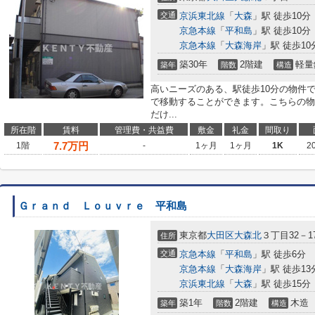
交通
京浜東北線
「
大森
」駅 徒歩10分
京急本線
「
平和島
」駅 徒歩10分
京急本線
「
大森海岸
」駅 徒歩10
築30年
2階建
軽量
築年
階数
構造
高いニーズのある、駅徒歩10分の物件
で移動することができます。こちらの物
だけ...
所在階
賃料
管理費・共益費
敷金
礼金
間取り
7.7
万円
1階
-
1ヶ月
1ヶ月
1K
2
Ｇｒａｎｄ Ｌｏｕｖｒｅ 平和島
東京都
大田区
大森北
３丁目32－1
住所
交通
京急本線
「
平和島
」駅 徒歩6分
京急本線
「
大森海岸
」駅 徒歩13
京浜東北線
「
大森
」駅 徒歩15分
築1年
2階建
木造
築年
階数
構造