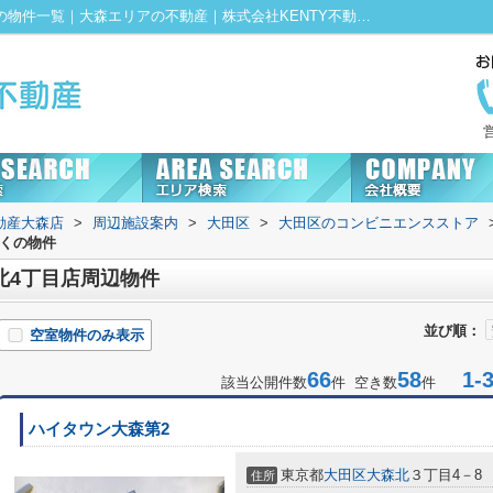
セブンイレブン 大田区大森北4丁目店周辺の物件一覧｜大森エリアの不動産｜株式会社KENTY不動産大森店にお任せ！
動産大森店
>
周辺施設案内
>
大田区
>
大田区のコンビニエンスストア
近くの物件
北4丁目店周辺物件
並び順：
空室物件のみ表示
66
58
1-3
該当公開件数
件 空き数
件
ハイタウン大森第2
東京都
大田区
大森北
３丁目4－8
住所