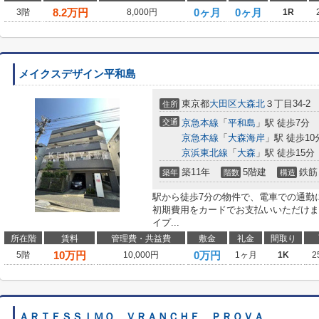
8.2
万円
0ヶ月
0ヶ月
3階
8,000円
1R
メイクスデザイン平和島
東京都
大田区
大森北
３丁目34-2
住所
交通
京急本線
「
平和島
」駅 徒歩7分
京急本線
「
大森海岸
」駅 徒歩10
京浜東北線
「
大森
」駅 徒歩15分
築11年
5階建
鉄筋
築年
階数
構造
駅から徒歩7分の物件で、電車での通勤
初期費用をカードでお支払いいただけま
イプ...
所在階
賃料
管理費・共益費
敷金
礼金
間取り
10
万円
0万円
5階
10,000円
1ヶ月
1K
2
ＡＲＴＥＳＳＩＭＯ ＶＲＡＮＣＨＥ ＰＲＯＶＡ