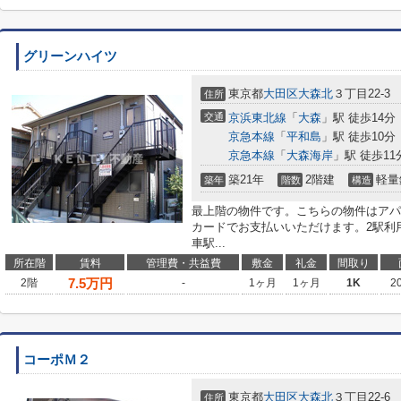
グリーンハイツ
東京都
大田区
大森北
３丁目22-3
住所
交通
京浜東北線
「
大森
」駅 徒歩14分
京急本線
「
平和島
」駅 徒歩10分
京急本線
「
大森海岸
」駅 徒歩11
築21年
2階建
軽量
築年
階数
構造
最上階の物件です。こちらの物件はアパ
カードでお支払いいただけます。2駅利
車駅...
所在階
賃料
管理費・共益費
敷金
礼金
間取り
7.5
万円
2階
-
1ヶ月
1ヶ月
1K
2
コーポＭ２
東京都
大田区
大森北
３丁目22-6
住所