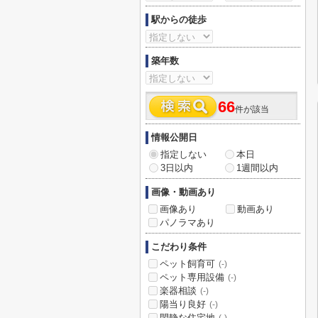
駅からの徒歩
築年数
66
件が該当
情報公開日
指定しない
本日
3日以内
1週間以内
画像・動画あり
画像あり
動画あり
パノラマあり
こだわり条件
ペット飼育可
(-)
ペット専用設備
(-)
楽器相談
(-)
陽当り良好
(-)
閑静な住宅地