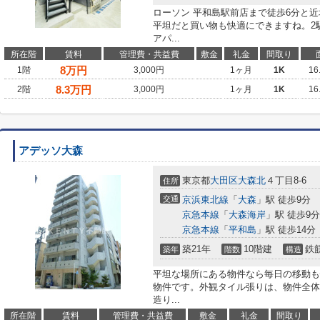
ローソン 平和島駅前店まで徒歩6分と
平坦だと買い物も快適にできますね。2
アパ...
所在階
賃料
管理費・共益費
敷金
礼金
間取り
8
万円
1階
3,000円
1ヶ月
1K
16
8.3
万円
2階
3,000円
1ヶ月
1K
16
アデッソ大森
東京都
大田区
大森北
４丁目8-6
住所
交通
京浜東北線
「
大森
」駅 徒歩9分
京急本線
「
大森海岸
」駅 徒歩9分
京急本線
「
平和島
」駅 徒歩14分
築21年
10階建
鉄
築年
階数
構造
平坦な場所にある物件なら毎日の移動も
物件です。外観タイル張りは、物件全体
造り...
所在階
賃料
管理費・共益費
敷金
礼金
間取り