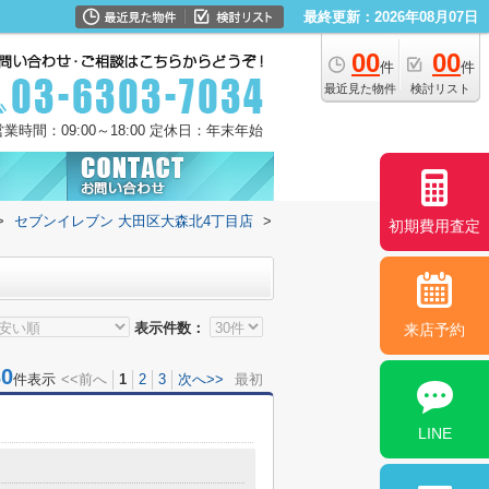
最終更新：2026年08月07日
00
00
件
件
最近見た物件
検討リスト
営業時間：09:00～18:00 定休日：年末年始
>
セブンイレブン 大田区大森北4丁目店
>
初期費用査定
表示件数：
来店予約
0
件表示
<<前へ
1
2
3
次へ>>
最初
LINE