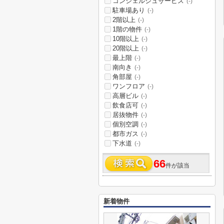
コンシェルジュサービス
(-)
駐車場あり
(-)
2階以上
(-)
1階の物件
(-)
10階以上
(-)
20階以上
(-)
最上階
(-)
南向き
(-)
角部屋
(-)
ワンフロア
(-)
高層ビル
(-)
飲食店可
(-)
居抜物件
(-)
個別空調
(-)
都市ガス
(-)
下水道
(-)
66
件が該当
新着物件