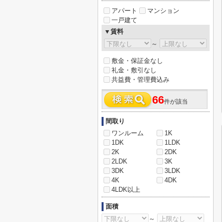
アパート
マンション
一戸建て
▼賃料
～
敷金・保証金なし
礼金・敷引なし
共益費・管理費込み
66
件が該当
間取り
ワンルーム
1K
1DK
1LDK
2K
2DK
2LDK
3K
3DK
3LDK
4K
4DK
4LDK以上
面積
～