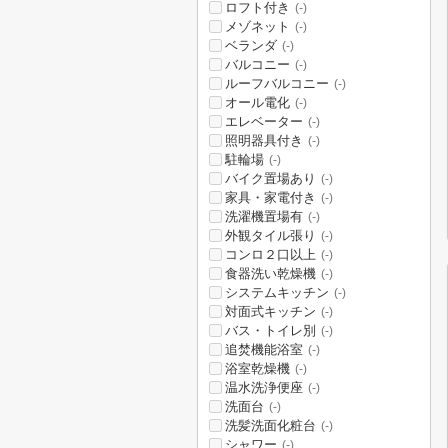
ロフト付き
(-)
メゾネット
(-)
ベランダ
(-)
バルコニー
(-)
ルーフバルコニー
(-)
オール電化
(-)
エレベーター
(-)
照明器具付き
(-)
駐輪場
(-)
バイク置場あり
(-)
家具・家電付き
(-)
洗濯機置場有
(-)
外観タイル張り
(-)
コンロ２口以上
(-)
食器洗い乾燥機
(-)
システムキッチン
(-)
対面式キッチン
(-)
バス・トイレ別
(-)
追焚機能浴室
(-)
浴室乾燥機
(-)
温水洗浄便座
(-)
洗面台
(-)
洗髪洗面化粧台
(-)
シャワー
(-)