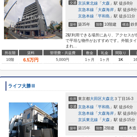
交通
京浜東北線
「
大森
」駅 徒歩8分
京急本線
「
大森海岸
」駅 徒歩8分
京急本線
「
平和島
」駅 徒歩11分
築35年
10階建
鉄
築年
階数
構造
2駅利用できる場所にあり、アクセスが
で平坦な物件がおすすめです。外観タイ
まれ...
所在階
賃料
管理費・共益費
敷金
礼金
間取り
6.5
万円
10階
5,000円
1ヶ月
1ヶ月
1K
1
ライフ大勝Ⅲ
東京都
大田区
大森北
３丁目16-3
住所
交通
京急本線
「
平和島
」駅 徒歩6分
京急本線
「
大森海岸
」駅 徒歩8分
京浜東北線
「
大森
」駅 徒歩15分
築15年
2階建
木造
築年
階数
構造