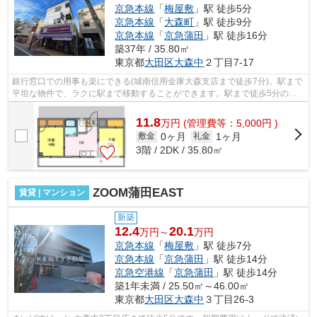
京急本線
「
梅屋敷
」駅 徒歩5分
京急本線
「
大森町
」駅 徒歩9分
京急本線
「
京急蒲田
」駅 徒歩16分
築37年 / 35.80㎡
東京都
大田区
大森中
２丁目7-17
銀行窓口での用事も楽にできる(城南信用金庫大森支店まで徒歩7分)。駅まで
平坦な物件で、ラクに駅まで移動することができます。駅まで徒歩5分の位
置に立地する、アクセス良好な物件で...
11.8
万
円
(管理費等：5,000円 )
0ヶ月
1ヶ月
敷金
礼金
3階 / 2DK / 35.80㎡
ZOOM蒲田EAST
賃貸 | マンション
新築
12.4
20.1
万円～
万円
京急本線
「
梅屋敷
」駅 徒歩7分
京急本線
「
京急蒲田
」駅 徒歩14分
京急空港線
「
京急蒲田
」駅 徒歩14分
築1年未満 / 25.50㎡～46.00㎡
東京都
大田区
大森中
３丁目26-3