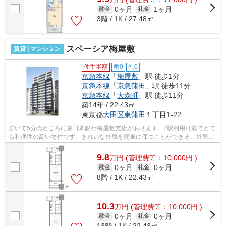
0ヶ月
1ヶ月
敷金
礼金
3階 / 1K / 27.48㎡
スペーシア梅屋敷
賃貸 | マンション
仲手半額
敷0
礼0
京急本線
「
梅屋敷
」駅 徒歩1分
京急本線
「
京急蒲田
」駅 徒歩11分
京急本線
「
大森町
」駅 徒歩11分
築14年 / 22.43㎡
東京都
大田区
東蒲田
１丁目1-22
歩いて5分のところに東日本銀行梅屋敷支店があります。2駅利用可能でとて
も利便性の高い物件です。きれいな外観を簡単に保つことができる、外観タ
イル張りとなっております。駅まで平...
9.8
万
円
(管理費等：10,000円 )
0ヶ月
0ヶ月
敷金
礼金
8階 / 1K / 22.43㎡
10.3
万
円
(管理費等：10,000円 )
0ヶ月
0ヶ月
敷金
礼金
13階 / 1K / 22.43㎡