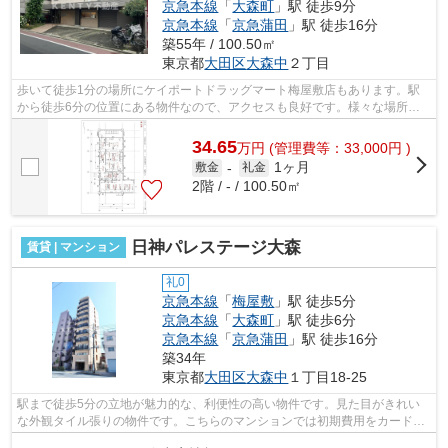
京急本線
「
大森町
」駅 徒歩9分
京急本線
「
京急蒲田
」駅 徒歩16分
築55年 / 100.50㎡
東京都
大田区
大森中
２丁目
歩いて徒歩1分の場所にケイポートドラッグマート梅屋敷店もあります。駅
から徒歩6分の位置にある物件なので、アクセスも良好です。様々な場所へ
のアクセスがしやすくなる2駅利用可能な...
34.65
万
円
(管理費等：33,000円 )
1ヶ月
敷金
-
礼金
2階 / - / 100.50㎡
日神パレステージ大森
賃貸 | マンション
礼0
京急本線
「
梅屋敷
」駅 徒歩5分
京急本線
「
大森町
」駅 徒歩6分
京急本線
「
京急蒲田
」駅 徒歩16分
築34年
東京都
大田区
大森中
１丁目18-25
駅まで徒歩5分の立地が魅力的な、利便性の高い物件です。見た目がきれい
な外観タイル張りの物件です。こちらのマンションでは初期費用をカードで
お支払いいただけます。駅が周辺に2つ...