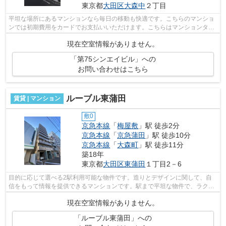
東京都
大田区
大森中
２丁目
平坦な場所にあるマンションなら毎日の移動も快適です。こちらのマンショ
ンでは初期費用をカードでお支払いいただけます。こちらはマンションタイ
プになります。徒歩5分で駅にアクセス...
現在空室情報がありません。
「第75シンエイビル」への
お問い合わせはこちら
ルーブル東蒲田
賃貸 | マンション
敷0
京急本線
「
梅屋敷
」駅 徒歩2分
京急本線
「
京急蒲田
」駅 徒歩10分
京急本線
「
大森町
」駅 徒歩11分
築18年
東京都
大田区
東蒲田
１丁目2－6
目的に応じて選べる2駅利用可能な物件です。造りとデザインに関して、自
信をもって情報を提供できるマンションです。駅まで平坦な物件で、ラクに
駅まで移動することができます。こちら...
現在空室情報がありません。
「ルーブル東蒲田」への