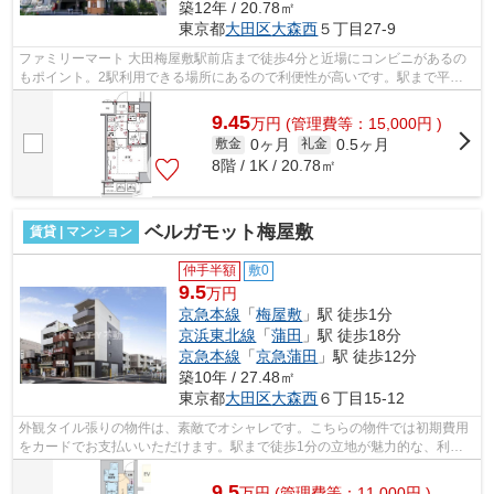
築12年 / 20.78㎡
東京都
大田区
大森西
５丁目27-9
ファミリーマート 大田梅屋敷駅前店まで徒歩4分と近場にコンビニがあるの
もポイント。2駅利用できる場所にあるので利便性が高いです。駅まで平坦
な場所で移動もラクな物件です。こちら...
9.45
万
円
(管理費等：15,000円 )
0ヶ月
0.5ヶ月
敷金
礼金
8階 / 1K / 20.78㎡
ベルガモット梅屋敷
賃貸 | マンション
仲手半額
敷0
9.5
万円
京急本線
「
梅屋敷
」駅 徒歩1分
京浜東北線
「
蒲田
」駅 徒歩18分
京急本線
「
京急蒲田
」駅 徒歩12分
築10年 / 27.48㎡
東京都
大田区
大森西
６丁目15-12
外観タイル張りの物件は、素敵でオシャレです。こちらの物件では初期費用
をカードでお支払いいただけます。駅まで徒歩1分の立地が魅力的な、利便
性の高い物件です。こちらの物件にはエ...
9.5
万
円
(管理費等：11,000円 )