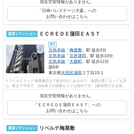
現在空室情報がありません。
「日神パレステージ大森」への
お問い合わせはこちら
ＥＣＲＥＤＥ蒲田ＥＡＳＴ
賃貸 | マンション
敷0
京急本線
「
梅屋敷
」駅 徒歩3分
京急本線
「
京急蒲田
」駅 徒歩10分
京急本線
「
大森町
」駅 徒歩12分
築5年
東京都
大田区
蒲田
２丁目23-1
スマイルドラッグ 梅屋敷店まで徒歩5分にあるので、体調が悪くなっても安
心。駅まで平坦で、自転車での移動もラクな物件です。2駅利用できる場所
にあり、行き先に応じて乗車駅の使い分...
現在空室情報がありません。
「ＥＣＲＥＤＥ蒲田ＥＡＳＴ」への
お問い合わせはこちら
リベルテ梅屋敷
賃貸 | マンション