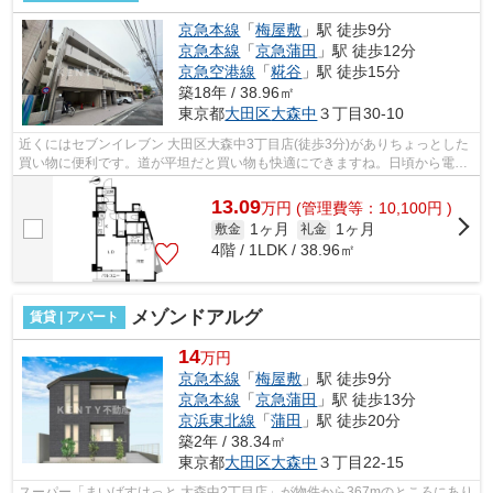
京急本線
「
梅屋敷
」駅 徒歩9分
京急本線
「
京急蒲田
」駅 徒歩12分
京急空港線
「
糀谷
」駅 徒歩15分
築18年 / 38.96㎡
東京都
大田区
大森中
３丁目30-10
近くにはセブンイレブン 大田区大森中3丁目店(徒歩3分)がありちょっとした
買い物に便利です。道が平坦だと買い物も快適にできますね。日頃から電車
をよく利用するなら2駅利用可能な物...
13.09
万
円
(管理費等：10,100円 )
1ヶ月
1ヶ月
敷金
礼金
4階 / 1LDK / 38.96㎡
メゾンドアルグ
賃貸 | アパート
14
万円
京急本線
「
梅屋敷
」駅 徒歩9分
京急本線
「
京急蒲田
」駅 徒歩13分
京浜東北線
「
蒲田
」駅 徒歩20分
築2年 / 38.34㎡
東京都
大田区
大森中
３丁目22-15
スーパー「まいばすけっと 大森中2丁目店」が物件から367mのところにあり