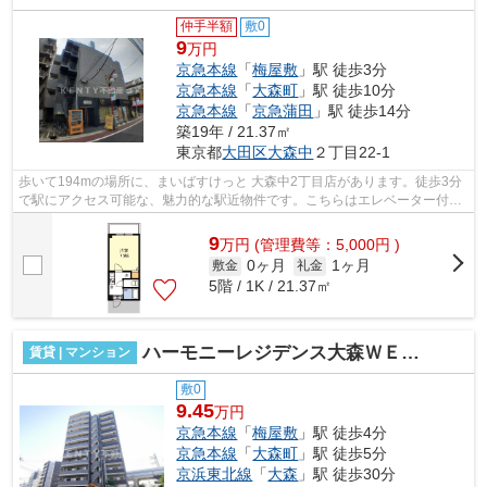
仲手半額
敷0
9
万円
京急本線
「
梅屋敷
」駅 徒歩3分
京急本線
「
大森町
」駅 徒歩10分
京急本線
「
京急蒲田
」駅 徒歩14分
築19年 / 21.37㎡
東京都
大田区
大森中
２丁目22-1
歩いて194mの場所に、まいばすけっと 大森中2丁目店があります。徒歩3分
で駅にアクセス可能な、魅力的な駅近物件です。こちらはエレベーター付き
の物件です。こちらは初期費用をカード...
9
万
円
(管理費等：5,000円 )
0ヶ月
1ヶ月
敷金
礼金
5階 / 1K / 21.37㎡
ハーモニーレジデンス大森ＷＥＳＴ
賃貸 | マンション
敷0
9.45
万円
京急本線
「
梅屋敷
」駅 徒歩4分
京急本線
「
大森町
」駅 徒歩5分
京浜東北線
「
大森
」駅 徒歩30分