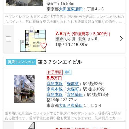
築5年 / 15.58㎡
東京都
大田区
東蒲田
１丁目4－5
セブンイレブン 大田区大森中3丁目店まで徒歩4分と近場にコンビニがあるの
もポイント。常に新鮮な空気を取り入れられる通風良好な間取りの物件。こ
ちらの物件は周辺に駅が2つあるので...
7.8
万
円
(管理費等：5,000円 )
0ヶ月
0ヶ月
敷金
礼金
1階 / 1R / 15.58㎡
第３７シンエイビル
賃貸 | マンション
仲手半額
敷0
8.5
万円
京急本線
「
梅屋敷
」駅 徒歩2分
京急本線
「
大森町
」駅 徒歩10分
京急本線
「
京急蒲田
」駅 徒歩13分
築19年 / 22.77㎡
東京都
大田区
東蒲田
１丁目1-4
落ち着いた街並みにフィットする外観タイルのマンション。徒歩2分に駅が
ある物件です。道が平坦だと買い物も快適にできますね。初期費用はカード
で決済いただけます。こちらの物件はマ...