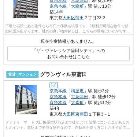
京急本線
「
京急蒲田
」駅 徒歩9分
京急本線
「
大森町
」駅 徒歩13分
築14年
東京都
大田区
蒲田
２丁目23-3
平坦な場所にある物件なら毎日の移動も快適です。2駅利用可能な物件で移
動範囲が広がります。眺めの良い物件探しは、こちらの場所はいかがです
か。物件の陽当りも良く、昼間には照明要...
現在空室情報がありません。
「ザ・ヴァレッシア蒲田シティ」への
お問い合わせはこちら
グランヴィル東蒲田
賃貸 | マンション
礼0
京急本線
「
梅屋敷
」駅 徒歩3分
京急本線
「
京急蒲田
」駅 徒歩12分
京急本線
「
大森町
」駅 徒歩12分
築4年
東京都
大田区
東蒲田
１丁目3－1
ファミリーマート 大田梅屋敷駅前店まで徒歩3分と近場にコンビニがあるの
もポイント。乗駅まで平坦な物件なので、自転車を使う方にもおすすめで
す。駅まで徒歩3分の位置に立地する、ア...