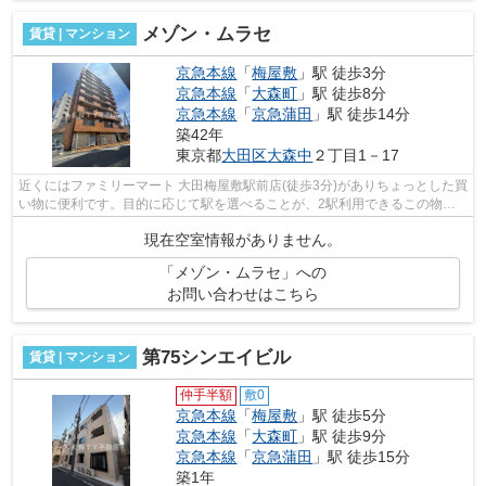
メゾン・ムラセ
賃貸 | マンション
京急本線
「
梅屋敷
」駅 徒歩3分
京急本線
「
大森町
」駅 徒歩8分
京急本線
「
京急蒲田
」駅 徒歩14分
築42年
東京都
大田区
大森中
２丁目1－17
近くにはファミリーマート 大田梅屋敷駅前店(徒歩3分)がありちょっとした買
い物に便利です。目的に応じて駅を選べることが、2駅利用できるこの物件
のメリットです。こちらはマンション...
現在空室情報がありません。
「メゾン・ムラセ」への
お問い合わせはこちら
第75シンエイビル
賃貸 | マンション
仲手半額
敷0
京急本線
「
梅屋敷
」駅 徒歩5分
京急本線
「
大森町
」駅 徒歩9分
京急本線
「
京急蒲田
」駅 徒歩15分
築1年