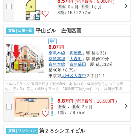
8.5
万
円
(管理費等：5,000円 )
0ヶ月
1ヶ月
敷金
礼金
3階 / 1K / 22.77㎡
平山ビル 左側区画
賃貸 | 店舗一部
敷0
8.8
万円
京急本線
「
梅屋敷
」駅 徒歩3分
京急本線
「
大森町
」駅 徒歩10分
京急本線
「
京急蒲田
」駅 徒歩12分
築46年 / 8.75㎡
東京都
大田区
大森中
３丁目1-1
ツルハドラッグ 東蒲田店まで徒歩5分にあるので、体調が悪くなっても安
心。行く先に応じて経路を選べる、2駅利用可能な物件です。場所が平坦な
のは、ランニングをする上で抑えたいポイ...
8.8
万
円
(管理費等：16,500円 )
2ヶ月
敷金
-
礼金
1階 / - / 8.75㎡
第２８シンエイビル
賃貸 | マンション