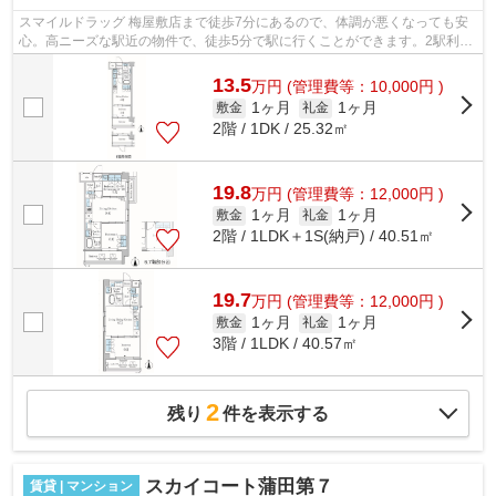
スマイルドラッグ 梅屋敷店まで徒歩7分にあるので、体調が悪くなっても安
心。高ニーズな駅近の物件で、徒歩5分で駅に行くことができます。2駅利用
可能な物件なので、用途や行き先に応...
13.5
万
円
(管理費等：10,000円 )
1ヶ月
1ヶ月
敷金
礼金
2階 / 1DK / 25.32㎡
19.8
万
円
(管理費等：12,000円 )
1ヶ月
1ヶ月
敷金
礼金
2階 / 1LDK＋1S(納戸) / 40.51㎡
19.7
万
円
(管理費等：12,000円 )
1ヶ月
1ヶ月
敷金
礼金
3階 / 1LDK / 40.57㎡
2
残り
件を表示する
スカイコート蒲田第７
賃貸 | マンション