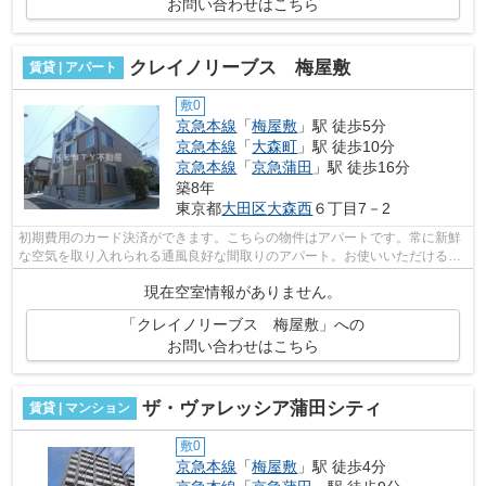
お問い合わせはこちら
クレイノリーブス 梅屋敷
賃貸 | アパート
敷0
京急本線
「
梅屋敷
」駅 徒歩5分
京急本線
「
大森町
」駅 徒歩10分
京急本線
「
京急蒲田
」駅 徒歩16分
築8年
東京都
大田区
大森西
６丁目7－2
初期費用のカード決済ができます。こちらの物件はアパートです。常に新鮮
な空気を取り入れられる通風良好な間取りのアパート。お使いいただける駅
は2駅あり、行き先に応じて使い分けが...
現在空室情報がありません。
「クレイノリーブス 梅屋敷」への
お問い合わせはこちら
ザ・ヴァレッシア蒲田シティ
賃貸 | マンション
敷0
京急本線
「
梅屋敷
」駅 徒歩4分