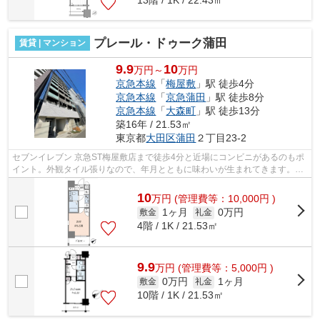
プレール・ドゥーク蒲田
賃貸 | マンション
9.9
10
万円～
万円
京急本線
「
梅屋敷
」駅 徒歩4分
京急本線
「
京急蒲田
」駅 徒歩8分
京急本線
「
大森町
」駅 徒歩13分
築16年 / 21.53㎡
東京都
大田区
蒲田
２丁目23-2
セブンイレブン 京急ST梅屋敷店まで徒歩4分と近場にコンビニがあるのもポ
イント。外観タイル張りなので、年月とともに味わいが生まれてきます。こ
ちらの物件はマンションです。徒歩4分...
10
万
円
(管理費等：10,000円 )
1ヶ月
0万円
敷金
礼金
4階 / 1K / 21.53㎡
9.9
万
円
(管理費等：5,000円 )
0万円
1ヶ月
敷金
礼金
10階 / 1K / 21.53㎡