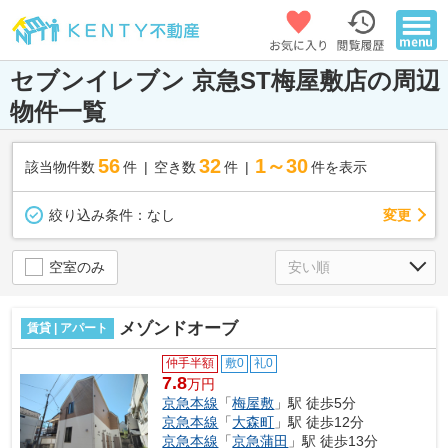
セブンイレブン 京急ST梅屋敷店の周辺
物件一覧
56
32
1～30
該当物件数
件
空き数
件
件を表示
変更
絞り込み条件：
なし
空室のみ
メゾンドオーブ
賃貸 | アパート
仲手半額
敷0
礼0
7.8
万円
京急本線
「
梅屋敷
」駅 徒歩5分
京急本線
「
大森町
」駅 徒歩12分
京急本線
「
京急蒲田
」駅 徒歩13分