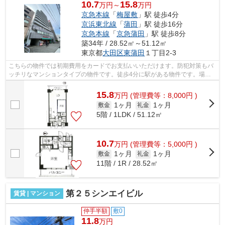
10.7
15.8
万円～
万円
京急本線
「
梅屋敷
」駅 徒歩4分
京浜東北線
「
蒲田
」駅 徒歩16分
京急本線
「
京急蒲田
」駅 徒歩8分
築34年 / 28.52㎡～51.12㎡
東京都
大田区
東蒲田
１丁目2-3
こちらの物件では初期費用をカードでお支払いいただけます。防犯対策もバ
ッチリなマンションタイプの物件です。徒歩4分に駅がある物件です。場所
が平坦なのは、ランニングをする上で抑...
15.8
万
円
(管理費等：8,000円 )
1ヶ月
1ヶ月
敷金
礼金
5階 / 1LDK / 51.12㎡
10.7
万
円
(管理費等：5,000円 )
1ヶ月
1ヶ月
敷金
礼金
11階 / 1R / 28.52㎡
第２５シンエイビル
賃貸 | マンション
仲手半額
敷0
11.8
万円