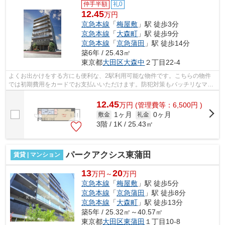
仲手半額
礼0
12.45
万円
京急本線
「
梅屋敷
」駅 徒歩3分
京急本線
「
大森町
」駅 徒歩9分
京急本線
「
京急蒲田
」駅 徒歩14分
築6年 / 25.43㎡
東京都
大田区
大森中
２丁目22-4
よくお出かけをする方にも便利な、2駅利用可能な物件です。こちらの物件
では初期費用をカードでお支払いいただけます。防犯対策もバッチリなマン
ションタイプの物件です。駅まで3分と...
12.45
万
円
(管理費等：6,500円 )
1ヶ月
0ヶ月
敷金
礼金
3階 / 1K / 25.43㎡
パークアクシス東蒲田
賃貸 | マンション
13
20
万円～
万円
京急本線
「
梅屋敷
」駅 徒歩5分
京急本線
「
京急蒲田
」駅 徒歩8分
京急本線
「
大森町
」駅 徒歩13分
築5年 / 25.32㎡～40.57㎡
東京都
大田区
東蒲田
１丁目10-8