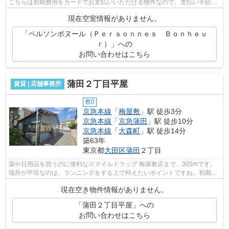
こちらは初期費用をカードでお支払いいただける物件なので、支払い手続き
の手間が省けます。こちらはマンション...
現在空室情報がありません。
「ペルソンボヌール（Ｐｅｒｓｏｎｎｅｓ Ｂｏｎｈｅｕ
ｒ）」への
お問い合わせはこちら
蒲田２丁目平屋
賃貸 | 店舗事務所
敷0
京急本線
「
梅屋敷
」駅 徒歩3分
京急本線
「
京急蒲田
」駅 徒歩10分
京急本線
「
大森町
」駅 徒歩14分
築63年
東京都
大田区
蒲田
２丁目
薬や日用品を買うのに便利なスマイルドラッグ 梅屋敷店まで、305mです。
場所が平坦なのは、ランニングをする上で抑えたいポイントですね。初期費
用のカード決済ができます。周辺には、...
現在空き物件情報がありません。
「蒲田２丁目平屋」への
お問い合わせはこちら