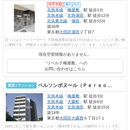
仲手半額
敷0
礼0
京急本線
「
梅屋敷
」駅 徒歩1分
京急本線
「
京急蒲田
」駅 徒歩12分
京浜東北線
「
蒲田
」駅 徒歩15分
築36年
東京都
大田区
蒲田
２丁目7
近くにはファミリーマート 大田梅屋敷店(徒歩2分)がありちょっとした買い物
に便利です。外観タイル張りの物件が好評となっています。こちらはマンシ
ョンタイプになります。駅まで平坦...
現在空室情報がありません。
「リベルテ梅屋敷」への
お問い合わせはこちら
ペルソンボヌール（Ｐｅｒｓｏｎｎｅｓ Ｂｏｎｈｅｕｒ）
賃貸 | マンション
京急本線
「
梅屋敷
」駅 徒歩3分
京急本線
「
大森町
」駅 徒歩6分
京急本線
「
京急蒲田
」駅 徒歩15分
築18年
東京都
大田区
大森西
６丁目17-1
目的に応じて駅を選べることが、2駅利用できるこの物件のメリットです。