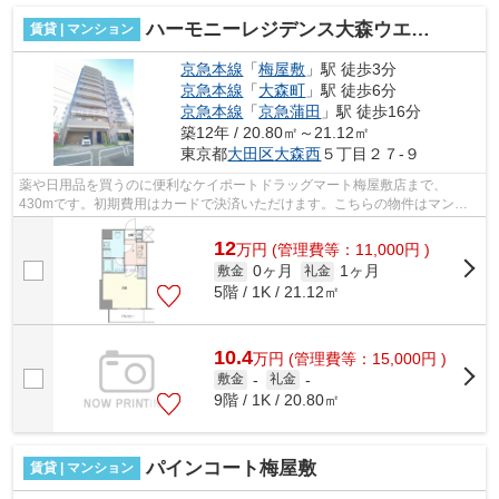
ハーモニーレジデンス大森ウエスト
賃貸 | マンション
京急本線
「
梅屋敷
」駅 徒歩3分
京急本線
「
大森町
」駅 徒歩6分
京急本線
「
京急蒲田
」駅 徒歩16分
築12年 / 20.80㎡～21.12㎡
東京都
大田区
大森西
５丁目２７-９
薬や日用品を買うのに便利なケイポートドラッグマート梅屋敷店まで、
430mです。初期費用はカードで決済いただけます。こちらの物件はマンシ
ョンです。場所が平坦なのは、ランニングを...
12
万
円
(管理費等：11,000円 )
0ヶ月
1ヶ月
敷金
礼金
5階 / 1K / 21.12㎡
10.4
万
円
(管理費等：15,000円 )
敷金
-
礼金
-
9階 / 1K / 20.80㎡
パインコート梅屋敷
賃貸 | マンション