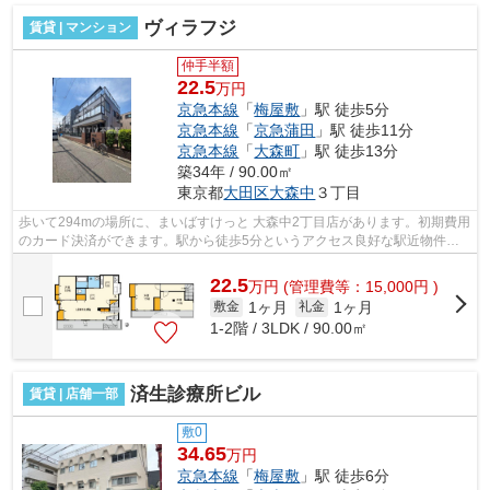
ヴィラフジ
賃貸 | マンション
仲手半額
22.5
万円
京急本線
「
梅屋敷
」駅 徒歩5分
京急本線
「
京急蒲田
」駅 徒歩11分
京急本線
「
大森町
」駅 徒歩13分
築34年 / 90.00㎡
東京都
大田区
大森中
３丁目
歩いて294mの場所に、まいばすけっと 大森中2丁目店があります。初期費用
のカード決済ができます。駅から徒歩5分というアクセス良好な駅近物件は
いかがですか。外観タイル張りは、マン...
22.5
万
円
(管理費等：15,000円 )
1ヶ月
1ヶ月
敷金
礼金
1-2階 / 3LDK / 90.00㎡
済生診療所ビル
賃貸 | 店舗一部
敷0
34.65
万円
京急本線
「
梅屋敷
」駅 徒歩6分