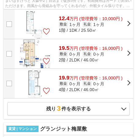
まいばすけっと 大森中2丁目店まで徒歩5分です。初期費用はカードで決済い
ただけます。雨風から骨組みを守ってくれるのが、外観タイル張りです。敷
地内ごみ置き場は、簡単にごみ捨てが...
12.4
万
円
(管理費等：10,000円 )
1ヶ月
1ヶ月
敷金
礼金
1階 / 1DK / 25.50㎡
19.5
万
円
(管理費等：16,000円 )
0ヶ月
0ヶ月
敷金
礼金
2階 / 2LDK / 46.00㎡
19.9
万
円
(管理費等：16,000円 )
0ヶ月
0ヶ月
敷金
礼金
4階 / 2LDK / 46.00㎡
3
残り
件を表示する
グランジット梅屋敷
賃貸 | マンション