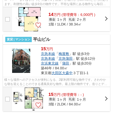
ます。利便性の高い徒歩9分の物件です。平坦な場所にある物件なら毎日の
移動も快適です。初期費用はカードで決...
14
万
円
(管理費等：6,000円 )
1ヶ月
2ヶ月
敷金
礼金
1階 / 1LDK / 38.34㎡
平山ビル
賃貸 | マンション
15
万円
京急本線
「
梅屋敷
」駅 徒歩3分
京急本線
「
京急蒲田
」駅 徒歩12分
京浜東北線
「
蒲田
」駅 徒歩20分
築46年 / 84.00㎡
東京都
大田区
大森中
３丁目1-1
様々な場所へのアクセスが便利になる、2駅利用可能な物件です。さわやか
な朝を迎えることのできる通風良好な物件。最上階の物件です。造りとデザ
インに関して、自信をもって情報を提供...
15
万
円
(管理費等：- )
1ヶ月
1ヶ月
敷金
礼金
3階 / 2LDK / 84.00㎡