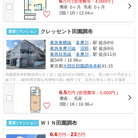
6
万
円
(管理費等：4,000円 )
0ヶ月
0ヶ月
敷金
礼金
2階 / 1R / 13.04㎡
クレッセント田園調布
賃貸 | マンション
東急東横線
「
多摩川
」駅 徒歩8分
東急多摩川線
「
沼部
」駅 徒歩8分
東急目黒線
「
多摩川
」駅 徒歩11分
築34年 / 16.96㎡
東京都
大田区
田園調布本町
41-15
田園調布本町郵便局もすぐ近く(徒歩6分)の場所にあり、受け取りや手続きも
楽です。2駅利用可能な利便性の高い物件です。室内を明るく照らす陽射し
が気持ちの良い物件となっています。...
6.5
万
円
(管理費等：5,000円 )
敷金
-
礼金
-
3階 / 1K / 16.96㎡
ＷＩＮ田園調布
賃貸 | マンション
6.6
23
万円～
万円