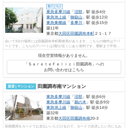
敷0
礼0
東急多摩川線
「
沼部
」駅 徒歩4分
東急池上線
「
御嶽山
」駅 徒歩12分
東急東横線
「
多摩川
」駅 徒歩15分
築11年
東京都
大田区
田園調布本町
２１-１７
歩いて4分の場所には田園調布本町郵便局があります。こちらの物件はアパ
ートです。こちらのアパートは2駅が近くにあり便利です。乗駅まで平坦な
物件なので、自転車を使う方にもおすす...
現在空室情報がありません。
「ＳａｒｅｔｅＦｅｌｉｃｉ田園調布」への
お問い合わせはこちら
田園調布南マンション
賃貸 | マンション
東急多摩川線
「
沼部
」駅 徒歩6分
東急多摩川線
「
鵜の木
」駅 徒歩9分
東急池上線
「
御嶽山
」駅 徒歩14分
築32年
東京都
大田区
田園調布南
20-3
初期費用をカードでお支払いいただけるので、カードで決済したい方にもお