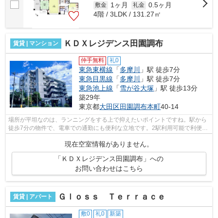
1ヶ月
0.5ヶ月
敷金
礼金
4階 / 3LDK / 131.27㎡
ＫＤＸレジデンス田園調布
賃貸 | マンション
仲手無料
礼0
東急東横線
「
多摩川
」駅 徒歩7分
東急目黒線
「
多摩川
」駅 徒歩7分
東急池上線
「
雪が谷大塚
」駅 徒歩13分
築29年
東京都
大田区
田園調布本町
40-14
場所が平坦なのは、ランニングをする上で抑えたいポイントですね。駅から
徒歩7分の物件で、電車での通勤にも便利な立地です。2駅利用可能で利便性
の高い物件です。クレジットカードで...
現在空室情報がありません。
「ＫＤＸレジデンス田園調布」への
お問い合わせはこちら
Ｇｌｏｓｓ Ｔｅｒｒａｃｅ
賃貸 | アパート
敷0
礼0
新築