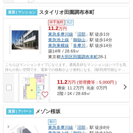
スタイリオ田園調布本町
賃貸 | マンション
仲手無料
礼0
11.2
万円
東急多摩川線
「
沼部
」駅 徒歩1分
東急池上線
「
御嶽山
」駅 徒歩14分
東急東横線
「
多摩川
」駅 徒歩14分
築14年 / 28.69㎡
東京都
大田区
田園調布本町
28-1
こちらはマンションタイプになります。通風良好なマンションはいつでも気
持ちの良い空間です。電車での移動がより便利になる、2駅利用可能なマン
ションです。徒歩1分で駅にアクセスで...
11.2
万
円
(管理費等：5,000円 )
11.2万円
0万円
敷金
礼金
2階 / 1K / 28.69㎡
メゾン桜坂
賃貸 | アパート
敷0
東急多摩川線
「
沼部
」駅 徒歩8分