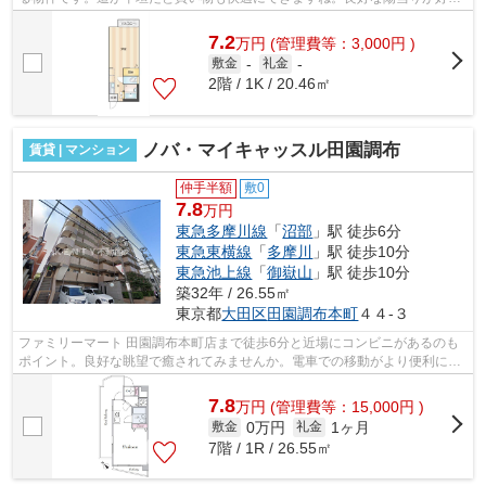
の、魅力溢れる一押しの物件となってい...
7.2
万
円
(管理費等：3,000円 )
敷金
-
礼金
-
2階 / 1K / 20.46㎡
ノバ・マイキャッスル田園調布
賃貸 | マンション
仲手半額
敷0
7.8
万円
東急多摩川線
「
沼部
」駅 徒歩6分
東急東横線
「
多摩川
」駅 徒歩10分
東急池上線
「
御嶽山
」駅 徒歩10分
築32年 / 26.55㎡
東京都
大田区
田園調布本町
４４-３
ファミリーマート 田園調布本町店まで徒歩6分と近場にコンビニがあるのも
ポイント。良好な眺望で癒されてみませんか。電車での移動がより便利にな
る、2駅利用可能なマンションです。こ...
7.8
万
円
(管理費等：15,000円 )
0万円
1ヶ月
敷金
礼金
7階 / 1R / 26.55㎡