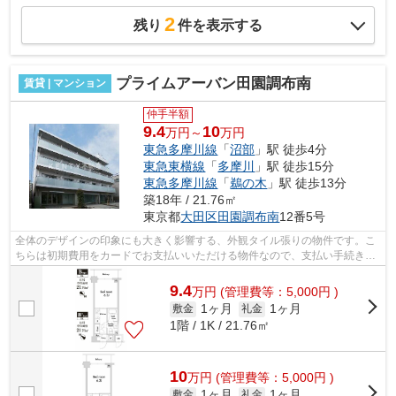
2
残り
件を表示する
プライムアーバン田園調布南
賃貸 | マンション
仲手半額
9.4
10
万円～
万円
東急多摩川線
「
沼部
」駅 徒歩4分
東急東横線
「
多摩川
」駅 徒歩15分
東急多摩川線
「
鵜の木
」駅 徒歩13分
築18年 / 21.76㎡
東京都
大田区
田園調布南
12番5号
全体のデザインの印象にも大きく影響する、外観タイル張りの物件です。こ
ちらは初期費用をカードでお支払いいただける物件なので、支払い手続きの
手間が省けます。こちらの物件はマン...
9.4
万
円
(管理費等：5,000円 )
1ヶ月
1ヶ月
敷金
礼金
1階 / 1K / 21.76㎡
10
万
円
(管理費等：5,000円 )
1ヶ月
1ヶ月
敷金
礼金