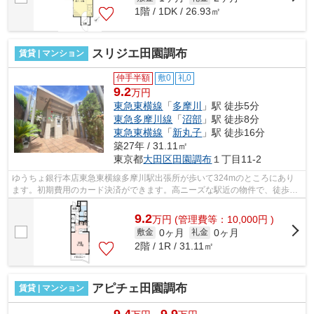
1階 / 1DK / 26.93㎡
スリジエ田園調布
賃貸 | マンション
仲手半額
敷0
礼0
9.2
万円
東急東横線
「
多摩川
」駅 徒歩5分
東急多摩川線
「
沼部
」駅 徒歩8分
東急東横線
「
新丸子
」駅 徒歩16分
築27年 / 31.11㎡
東京都
大田区
田園調布
１丁目11-2
ゆうちょ銀行本店東急東横線多摩川駅出張所が歩いて324mのところにあり
ます。初期費用のカード決済ができます。高ニーズな駅近の物件で、徒歩5
分で駅に行くことができます。よくお出か...
9.2
万
円
(管理費等：10,000円 )
0ヶ月
0ヶ月
敷金
礼金
2階 / 1R / 31.11㎡
アピチェ田園調布
賃貸 | マンション