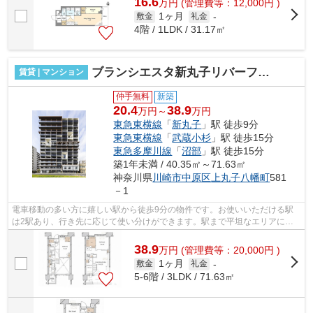
16.6
万
円
(管理費等：12,000円 )
1ヶ月
敷金
礼金
-
4階 / 1LDK / 31.17㎡
ブランシエスタ新丸子リバーフロント
賃貸 | マンション
仲手無料
新築
20.4
38.9
万円～
万円
東急東横線
「
新丸子
」駅 徒歩9分
東急東横線
「
武蔵小杉
」駅 徒歩15分
東急多摩川線
「
沼部
」駅 徒歩15分
築1年未満 / 40.35㎡～71.63㎡
神奈川県
川崎市中原区
上丸子八幡町
581
－1
電車移動の多い方に嬉しい駅から徒歩9分の物件です。お使いいただける駅
は2駅あり、行き先に応じて使い分けができます。駅まで平坦なエリアに位
置する物件で気軽に散歩できるのもいい...
38.9
万
円
(管理費等：20,000円 )
1ヶ月
敷金
礼金
-
5-6階 / 3LDK / 71.63㎡