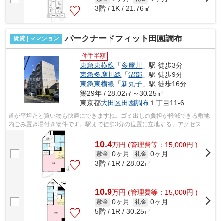
3階 / 1K / 21.76㎡
パークナードフィット田園調布
賃貸 | マンション
仲手半額
東急東横線
「
多摩川
」駅 徒歩3分
東急多摩川線
「
沼部
」駅 徒歩9分
東急東横線
「
新丸子
」駅 徒歩16分
築29年 / 28.02㎡～30.25㎡
東京都
大田区
田園調布
１丁目11-6
道が平坦だと買い物も快適にできますね。ゴミ出しの負担が軽減できる敷地
内ごみ置き場付き物件です。駅まで徒歩3分の位置に立地する、アクセス良
好な物件です。こちらの物件はマンショ...
10.4
万
円
(管理費等：15,000円 )
0ヶ月
0ヶ月
敷金
礼金
3階 / 1R / 28.02㎡
10.9
万
円
(管理費等：15,000円 )
0ヶ月
0ヶ月
敷金
礼金
5階 / 1R / 30.25㎡