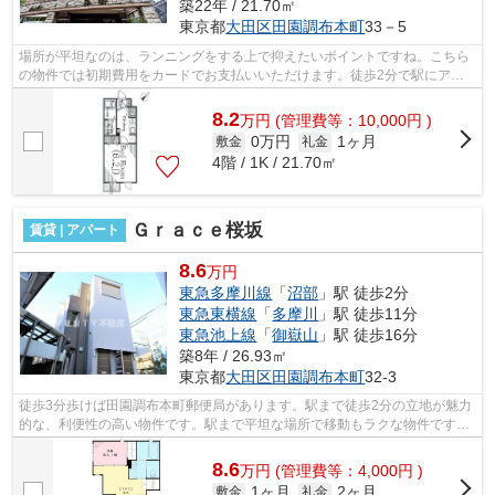
築22年 / 21.70㎡
東京都
大田区
田園調布本町
33－5
場所が平坦なのは、ランニングをする上で抑えたいポイントですね。こちら
の物件では初期費用をカードでお支払いいただけます。徒歩2分で駅にアク
セス可能な、魅力的な駅近物件です。最...
8.2
万
円
(管理費等：10,000円 )
0万円
1ヶ月
敷金
礼金
4階 / 1K / 21.70㎡
Ｇｒａｃｅ桜坂
賃貸 | アパート
8.6
万円
東急多摩川線
「
沼部
」駅 徒歩2分
東急東横線
「
多摩川
」駅 徒歩11分
東急池上線
「
御嶽山
」駅 徒歩16分
築8年 / 26.93㎡
東京都
大田区
田園調布本町
32-3
徒歩3分歩けば田園調布本町郵便局があります。駅まで徒歩2分の立地が魅力
的な、利便性の高い物件です。駅まで平坦な場所で移動もラクな物件です。
こちらは初期費用をカードでお支払い...
8.6
万
円
(管理費等：4,000円 )
1ヶ月
2ヶ月
敷金
礼金