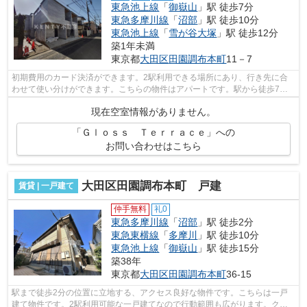
東急池上線
「
御嶽山
」駅 徒歩7分
東急多摩川線
「
沼部
」駅 徒歩10分
東急池上線
「
雪が谷大塚
」駅 徒歩12分
築1年未満
東京都
大田区
田園調布本町
11－7
初期費用のカード決済ができます。2駅利用できる場所にあり、行き先に合
わせて使い分けができます。こちらの物件はアパートです。駅から徒歩7分
の位置にある物件なので、アクセスも良...
現在空室情報がありません。
「Ｇｌｏｓｓ Ｔｅｒｒａｃｅ」への
お問い合わせはこちら
大田区田園調布本町 戸建
賃貸 | 一戸建て
仲手無料
礼0
東急多摩川線
「
沼部
」駅 徒歩2分
東急東横線
「
多摩川
」駅 徒歩10分
東急池上線
「
御嶽山
」駅 徒歩15分
築38年
東京都
大田区
田園調布本町
36-15
駅まで徒歩2分の位置に立地する、アクセス良好な物件です。こちらは一戸
建て物件です。2駅利用可能な一戸建てなので行動範囲も広がります。クレ