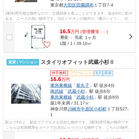
東京都
大田区
田園調布
１丁目7-4
2駅利用可能な物件なので、交通経路を選ぶことができます。徒歩9分に駅の
ある、ニーズの高い物件です。当社イチオシの物件の「磯川ハイツ」。ぜひ
一度ご覧ください。
16.5
万
円
(管理費等：- )
1ヶ月
敷金
-
礼金
1階 / 1 / 39.10㎡
スタイリオフィット武蔵小杉Ⅱ
賃貸 | マンション
仲手無料
フリーレント
礼0
新築
16.6
万円
東急東横線
「
新丸子
」駅 徒歩4分
南武線
「
武蔵小杉
」駅 徒歩6分
東急東横線
「
武蔵小杉
」駅 徒歩8分
築1年未満 / 31.17㎡
神奈川県
川崎市中原区
小杉町
１丁目527-
1
駅まで4分と、駅近でアクセスも良好な物件です。2駅利用可能の物件です。
こちらは初期費用をカードでお支払いいただける物件です。こちらの物件は
マンションです。共用部にはエレベー...