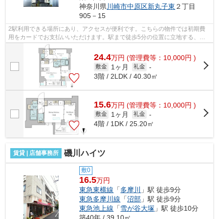
神奈川県
川崎市中原区
新丸子東
２丁目
905－15
2駅利用できる場所にあり、アクセスが便利です。こちらの物件では初期費
用をカードでお支払いいただけます。駅まで徒歩5分の位置に立地する、ア
クセス良好な物件です。こちらの物件は...
24.4
万
円
(管理費等：10,000円 )
1ヶ月
敷金
礼金
-
3階 / 2LDK / 40.30㎡
15.6
万
円
(管理費等：10,000円 )
1ヶ月
敷金
礼金
-
4階 / 1DK / 25.20㎡
磯川ハイツ
賃貸 | 店舗事務所
敷0
16.5
万円
東急東横線
「
多摩川
」駅 徒歩9分
東急多摩川線
「
沼部
」駅 徒歩9分
東急池上線
「
雪が谷大塚
」駅 徒歩10分
築40年 / 39.10㎡