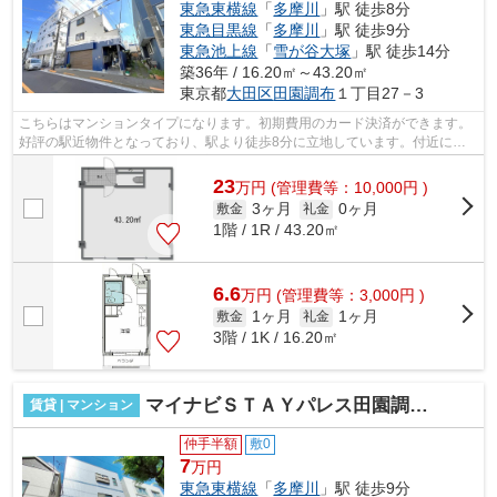
東急東横線
「
多摩川
」駅 徒歩8分
東急目黒線
「
多摩川
」駅 徒歩9分
東急池上線
「
雪が谷大塚
」駅 徒歩14分
築36年 / 16.20㎡～43.20㎡
東京都
大田区
田園調布
１丁目27－3
こちらはマンションタイプになります。初期費用のカード決済ができます。
好評の駅近物件となっており、駅より徒歩8分に立地しています。付近にあ
る2つの駅は、用途や行き先に応じて使...
23
万
円
(管理費等：10,000円 )
3ヶ月
0ヶ月
敷金
礼金
1階 / 1R / 43.20㎡
6.6
万
円
(管理費等：3,000円 )
1ヶ月
1ヶ月
敷金
礼金
3階 / 1K / 16.20㎡
マイナビＳＴＡＹパレス田園調布１丁目（上田ハウス）
賃貸 | マンション
仲手半額
敷0
7
万円
東急東横線
「
多摩川
」駅 徒歩9分