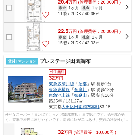
20.4
万
円
(管理費等：20,000円 )
1ヶ月
1ヶ月
敷金
礼金
11階 / 2LDK / 40.35㎡
22.5
万
円
(管理費等：20,000円 )
1ヶ月
1ヶ月
敷金
礼金
15階 / 2LDK / 42.03㎡
プレステージ田園調布
賃貸 | マンション
仲手無料
32
万円
東急多摩川線
「
沼部
」駅 徒歩1分
東急東横線
「
多摩川
」駅 徒歩13分
東急池上線
「
御嶽山
」駅 徒歩16分
築25年 / 131.27㎡
東京都
大田区
田園調布本町
33-15
便利なスーパー「まいばすけっと 沼部駅前店」まで96mです。始発駅が近
く、乗車中座席に座りやすいです。周辺に駅が二つあり、交通の利便性が高
いです。駅まで徒歩1分の立地が魅力的な...
32
万
円
(管理費等：10,000円 )