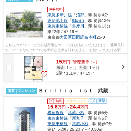
仲手無料
東急多摩川線
「
沼部
」駅 徒歩4分
東急池上線
「
御嶽山
」駅 徒歩13分
東急東横線
「
多摩川
」駅 徒歩13分
築22年 / 47.19㎡
東京都
大田区
田園調布本町
25-9
こちらのアパートでは初期費用をカードでお支払いいただけます。通風良好
のアパートなのでいつでも新鮮な空気を味わえます。お使いいただける駅は
2駅あり、行き先に応じて使い分けがで...
15
万
円
(管理費等：- )
1ヶ月
1ヶ月
敷金
礼金
2階 / 1LDK / 47.19㎡
Ｂｒｉｌｌｉａ ｉｓｔ 武蔵小杉
賃貸 | マンション
仲手無料
フリーレント
礼0
新築
15.6
24.4
万円～
万円
横須賀線
「
武蔵小杉
」駅 徒歩5分
東急東横線
「
新丸子
」駅 徒歩5分
東急東横線
「
武蔵小杉
」駅 徒歩7分
築1年未満 / 25.20㎡～40.30㎡