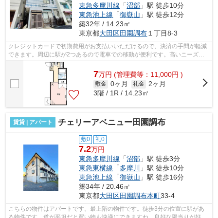
東急多摩川線
「
沼部
」駅 徒歩10分
東急池上線
「
御嶽山
」駅 徒歩12分
築32年 / 14.23㎡
東京都
大田区
田園調布
１丁目8-3
クレジットカードで初期費用がお支払いいただけるので、決済の手間が軽減
できます。周辺に駅が2つあるので電車での移動が便利です。高いニーズの
ある、駅徒歩9分の物件です。こちらの...
7
万
円
(管理費等：11,000円 )
0ヶ月
2ヶ月
敷金
礼金
3階 / 1R / 14.23㎡
チェリーアベニュー田園調布
賃貸 | アパート
敷0
礼0
7.2
万円
東急多摩川線
「
沼部
」駅 徒歩3分
東急東横線
「
多摩川
」駅 徒歩10分
東急池上線
「
御嶽山
」駅 徒歩16分
築34年 / 20.46㎡
東京都
大田区
田園調布本町
33-4
こちらの物件はアパートです。最上階の物件です。徒歩3分の位置に駅があ
る物件です。道が平坦だと買い物も快適にできますね。良好な陽当りが好評