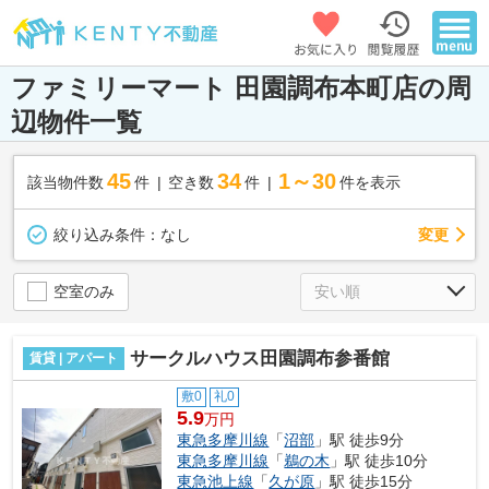
ファミリーマート 田園調布本町店の周
辺物件一覧
45
34
1～30
該当物件数
件
空き数
件
件を表示
変更
絞り込み条件：
なし
空室のみ
サークルハウス田園調布参番館
賃貸 | アパート
敷0
礼0
5.9
万円
東急多摩川線
「
沼部
」駅 徒歩9分
東急多摩川線
「
鵜の木
」駅 徒歩10分
東急池上線
「
久が原
」駅 徒歩15分