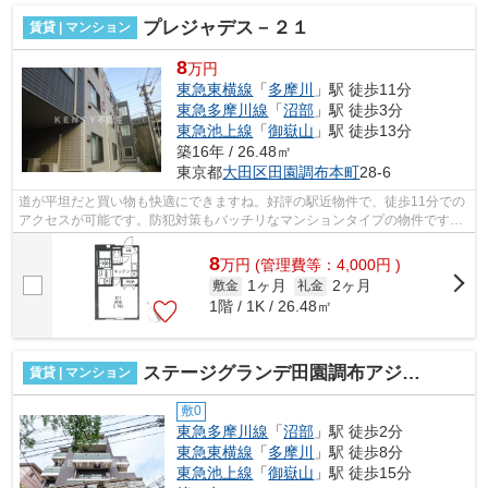
プレジャデス－２１
賃貸 | マンション
8
万円
東急東横線
「
多摩川
」駅 徒歩11分
東急多摩川線
「
沼部
」駅 徒歩3分
東急池上線
「
御嶽山
」駅 徒歩13分
築16年 / 26.48㎡
東京都
大田区
田園調布本町
28-6
道が平坦だと買い物も快適にできますね。好評の駅近物件で、徒歩11分での
アクセスが可能です。防犯対策もバッチリなマンションタイプの物件です。
目的に応じて駅を選べることが、2駅利...
8
万
円
(管理費等：4,000円 )
1ヶ月
2ヶ月
敷金
礼金
1階 / 1K / 26.48㎡
ステージグランデ田園調布アジールコート
賃貸 | マンション
敷0
東急多摩川線
「
沼部
」駅 徒歩2分
東急東横線
「
多摩川
」駅 徒歩8分
東急池上線
「
御嶽山
」駅 徒歩15分