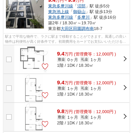
9.4
9.9
万円～
万円
東急多摩川線
「
沼部
」駅 徒歩5分
東急池上線
「
御嶽山
」駅 徒歩13分
東急多摩川線
「
多摩川
」駅 徒歩16分
築2年 / 18.30㎡～19.70㎡
東京都
大田区
田園調布南
18-7
駅まで平坦な物件で、ラクに駅まで移動することができます。風通しの良い
物件は利便性が高く好条件です。初期費用をカードでお支払いいただけるの
で、カードで決済したい方にもおすす...
9.4
万
円
(管理費等：12,000円 )
0ヶ月
1ヶ月
敷金
礼金
1階 / 1DK / 18.30㎡
9.4
万
円
(管理費等：12,000円 )
1ヶ月
1ヶ月
敷金
礼金
1階 / 1DK / 18.30㎡
9.8
万
円
(管理費等：12,000円 )
1ヶ月
1ヶ月
敷金
礼金
2階 / 1DK / 18.30㎡