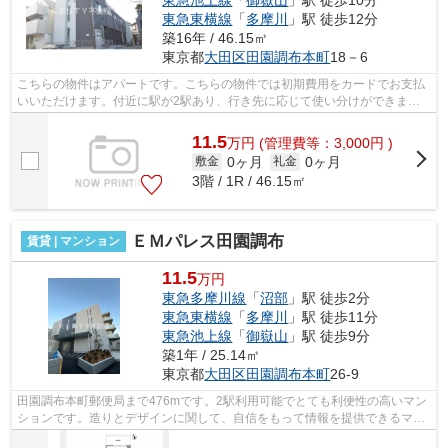
東急池上線
「
御嶽山
」駅 徒歩10分
東急東横線
「
多摩川
」駅 徒歩12分
築16年 / 46.15㎡
東京都
大田区
田園調布本町
18－6
こちらの物件はアパートです。こちらの物件では初期費用をカードでお支払
いいただけます。付近に駅が2駅あり、行き先に応じて使い分けができま
す。駅徒歩8分に駅が立地する物件なので...
11.5
万
円
(管理費等：3,000円 )
0ヶ月
0ヶ月
敷金
礼金
3階 / 1R / 46.15㎡
ＥＭパレス田園調布
賃貸 | マンション
11.5
万円
東急多摩川線
「
沼部
」駅 徒歩2分
東急東横線
「
多摩川
」駅 徒歩11分
東急池上線
「
御嶽山
」駅 徒歩9分
築1年 / 25.14㎡
東京都
大田区
田園調布本町
26-9
田園調布本町郵便局まで476mです。2駅利用可能でとても利便性の高いマン
ションです。造りとデザインに関して、自信をもって情報を提供できるマン
ションです。徒歩2分で駅にアクセスで...