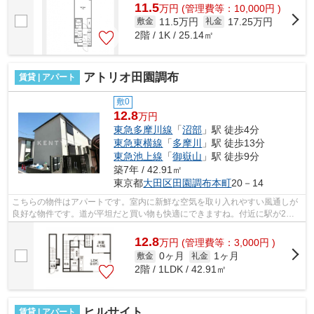
11.5
万
円
(管理費等：10,000円 )
11.5万円
17.25万円
敷金
礼金
2階 / 1K / 25.14㎡
アトリオ田園調布
賃貸 | アパート
敷0
12.8
万円
東急多摩川線
「
沼部
」駅 徒歩4分
東急東横線
「
多摩川
」駅 徒歩13分
東急池上線
「
御嶽山
」駅 徒歩9分
築7年 / 42.91㎡
東京都
大田区
田園調布本町
20－14
こちらの物件はアパートです。室内に新鮮な空気を取り入れやすい風通しが
良好な物件です。道が平坦だと買い物も快適にできますね。付近に駅が2駅
あり、行き先に応じて使い分けができま...
12.8
万
円
(管理費等：3,000円 )
0ヶ月
1ヶ月
敷金
礼金
2階 / 1LDK / 42.91㎡
ヒルサイト
賃貸 | アパート