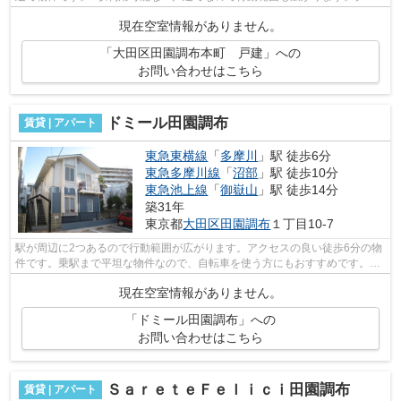
ジットカードで初期費用をお支払いいた...
現在空室情報がありません。
「大田区田園調布本町 戸建」への
お問い合わせはこちら
ドミール田園調布
賃貸 | アパート
東急東横線
「
多摩川
」駅 徒歩6分
東急多摩川線
「
沼部
」駅 徒歩10分
東急池上線
「
御嶽山
」駅 徒歩14分
築31年
東京都
大田区
田園調布
１丁目10-7
駅が周辺に2つあるので行動範囲が広がります。アクセスの良い徒歩6分の物
件です。乗駅まで平坦な物件なので、自転車を使う方にもおすすめです。こ
ちらの物件はアパートです。初期費用...
現在空室情報がありません。
「ドミール田園調布」への
お問い合わせはこちら
ＳａｒｅｔｅＦｅｌｉｃｉ田園調布
賃貸 | アパート