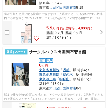
築10年 / 9.94㎡
東京都
大田区
田園調布南
5-19
道が平坦だと買い物も快適にできますね。入居者にとっても扱いやすい敷地
内ごみ置き場がついています。こちらは徒歩9分に立地する物件です。2駅利
用可能のアパートです。こちらの物件...
5.9
万
円
(管理費等：4,000円 )
0ヶ月
0ヶ月
敷金
礼金
1階 / 1R / 9.94㎡
サークルハウス田園調布壱番館
賃貸 | アパート
敷0
礼0
6
万円
東急多摩川線
「
沼部
」駅 徒歩4分
東急多摩川線
「
鵜の木
」駅 徒歩9分
東急池上線
「
御嶽山
」駅 徒歩16分
築11年 / 13.04㎡
東京都
大田区
田園調布南
8-9
駅まで徒歩4分の位置に立地する、アクセス良好な物件です。2駅利用できる
ので電車をよく使う方におすすめな物件です。外観タイル張りは、長期にわ
たってメンテナンスが必要ありません...