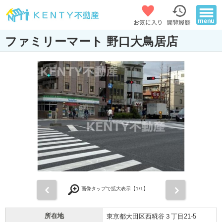
ファミリーマート 野口大鳥居店
前
次
画像タップで拡大表示【
1
/1】
所在地
東京都大田区西糀谷３丁目21-5