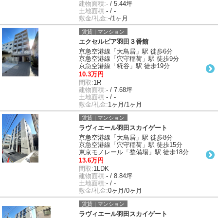
建物面積:
- / 5.44坪
土地面積:
- / -
敷金/礼金:
-/1ヶ月
賃貸｜マンション
エクセルピア羽田３番館
京急空港線「大鳥居」駅 徒歩6分
京急空港線「穴守稲荷」駅 徒歩9分
京急空港線「糀谷」駅 徒歩19分
10.3万円
間取:
1R
建物面積:
- / 7.68坪
土地面積:
- / -
敷金/礼金:
1ヶ月/1ヶ月
賃貸｜マンション
ラヴィエール羽田スカイゲート
京急空港線「大鳥居」駅 徒歩8分
京急空港線「穴守稲荷」駅 徒歩15分
東京モノレール「整備場」駅 徒歩18分
13.6万円
間取:
1LDK
建物面積:
- / 8.84坪
土地面積:
- / -
敷金/礼金:
0ヶ月/0ヶ月
賃貸｜マンション
ラヴィエール羽田スカイゲート