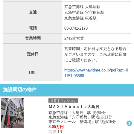
京急空港線 大鳥居駅
交通
京急空港線 穴守稲荷駅
京急空港線 糀谷駅
電話
03-3741-2178
営業時間
24時間営業
営業時間・定休日は変更となる場合
定休日
がございますので、ご来店前に店舗
にご確認ください。
https://www.navitime.co.jp/poi?spt=0
URL
1151.03588
施設周辺の物件
賃貸｜マンション
ＭＡＸＩＶｂａｓｉｃ大鳥居
京急空港線「大鳥居」駅 徒歩5分
京急空港線「穴守稲荷」駅 徒歩11分
東京モノレール「整備場」駅 徒歩16分
8.05万円
間取:
1R