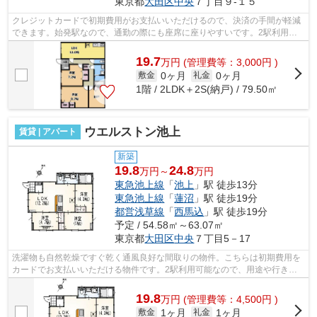
東京都
大田区
中央
７丁目９-１５
クレジットカードで初期費用がお支払いいただけるので、決済の手間が軽減
できます。始発駅なので、通勤の際にも座席に座りやすいです。2駅利用可
能な物件で目的地に応じて路線を選ぶこ...
19.7
万
円
(管理費等：3,000円 )
0ヶ月
0ヶ月
敷金
礼金
1階 / 2LDK＋2S(納戸) / 79.50㎡
ウエルストン池上
賃貸 | アパート
新築
19.8
24.8
万円～
万円
東急池上線
「
池上
」駅 徒歩13分
東急池上線
「
蓮沼
」駅 徒歩19分
都営浅草線
「
西馬込
」駅 徒歩19分
予定 / 54.58㎡～63.07㎡
東京都
大田区
中央
７丁目5－17
洗濯物も自然乾燥ですぐ乾く通風良好な間取りの物件。こちらは初期費用を
カードでお支払いいただける物件です。2駅利用可能なので、用途や行き先
に応じて経路を選択できます。こちらの...
19.8
万
円
(管理費等：4,500円 )
1ヶ月
1ヶ月
敷金
礼金