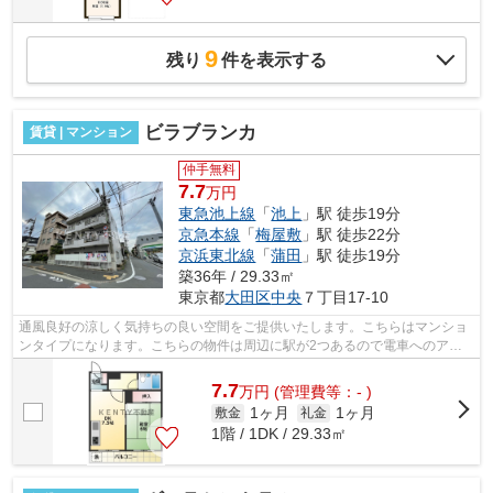
9
残り
件を表示する
ビラブランカ
賃貸 | マンション
仲手無料
7.7
万円
東急池上線
「
池上
」駅 徒歩19分
京急本線
「
梅屋敷
」駅 徒歩22分
京浜東北線
「
蒲田
」駅 徒歩19分
築36年 / 29.33㎡
東京都
大田区
中央
７丁目17-10
通風良好の涼しく気持ちの良い空間をご提供いたします。こちらはマンショ
ンタイプになります。こちらの物件は周辺に駅が2つあるので電車へのアク
セスが便利な物件です。こちらは初期費...
7.7
万
円
(管理費等：- )
1ヶ月
1ヶ月
敷金
礼金
1階 / 1DK / 29.33㎡