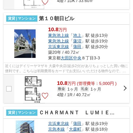
4階 / 1DK / 33.60㎡
第１０朝日ビル
賃貸 | マンション
10.8
万円
東急池上線
「
池上
」駅 徒歩13分
東急池上線
「
蓮沼
」駅 徒歩19分
京浜東北線
「
蒲田
」駅 徒歩20分
築20年 / 40.72㎡
東京都
大田区
中央
８丁目3-3
近くにはデイリーヤマザキ 大森中央店(徒歩2分)がありちょっとした買い物に
便利です。こちらは初期費用をカードでお支払いいただける物件なので、支
払い手続きの手間が省けます。いつ...
10.8
万
円
(管理費等：5,000円 )
1ヶ月
1ヶ月
敷金
礼金
4階 / 1R / 40.72㎡
ＣＨＡＲＭＡＮＴ ＬＵＭＩＥＲＥ
賃貸 | マンション
京浜東北線
「
蒲田
」駅 徒歩19分
京急本線
「
大森町
」駅 徒歩18分