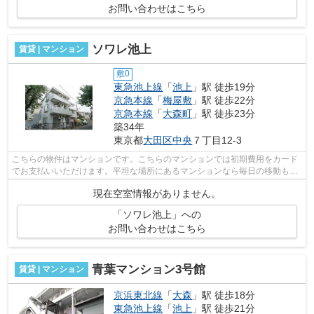
お問い合わせはこちら
ソワレ池上
賃貸 | マンション
敷0
東急池上線
「
池上
」駅 徒歩19分
京急本線
「
梅屋敷
」駅 徒歩22分
京急本線
「
大森町
」駅 徒歩23分
築34年
東京都
大田区
中央
７丁目12-3
こちらの物件はマンションです。こちらのマンションでは初期費用をカード
でお支払いいただけます。平坦な場所にあるマンションなら毎日の移動も快
適です。物件の近くに駅が2つあるため...
現在空室情報がありません。
「ソワレ池上」への
お問い合わせはこちら
青葉マンション3号館
賃貸 | マンション
京浜東北線
「
大森
」駅 徒歩18分
東急池上線
「
池上
」駅 徒歩21分