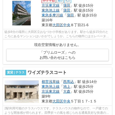
仲手半額
敷0
礼0
京浜東北線
「
蒲田
」駅 徒歩15分
東急池上線
「
蒲田
」駅 徒歩15分
東急多摩川線
「
蒲田
」駅 徒歩15分
築16年
東京都
大田区
中央
８丁目21-6
徒歩8分の場所に大田区立おなづか小学校があります。駅から徒歩15分のと
ころにあるマンションはいかがでしょうか。こちらの物件にはエレベーター
があります。よくお出かけをする方にも...
現在空室情報がありません。
「プリムローズ」への
お問い合わせはこちら
ワイズテラスコート
賃貸 | テラス
都営浅草線
「
西馬込
」駅 徒歩14分
東急池上線
「
池上
」駅 徒歩25分
京浜東北線
「
大森
」駅 徒歩25分
築9年
東京都
大田区
中央
５丁目１７-１５
2駅利用可能のテラスハウスです。テラスハウスの物件なので、一戸建ての
ような開放感が得られます。四季折々の風を感じられる通風良好な快適のテ