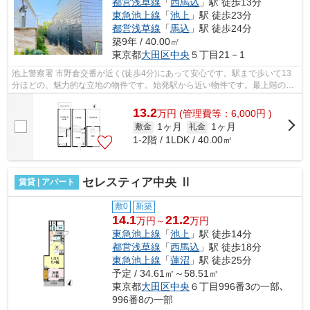
都営浅草線
「
西馬込
」駅 徒歩13分
東急池上線
「
池上
」駅 徒歩23分
都営浅草線
「
馬込
」駅 徒歩24分
築9年 / 40.00㎡
東京都
大田区
中央
５丁目21－1
池上警察署 市野倉交番が近く(徒歩4分)にあって安心です。駅まで歩いて13
分ほどの、魅力的な立地の物件です。始発駅から近い物件です。最上階のア
パートです。こちらの物件はアパート...
13.2
万
円
(管理費等：6,000円 )
1ヶ月
1ヶ月
敷金
礼金
1-2階 / 1LDK / 40.00㎡
セレスティア中央 Ⅱ
賃貸 | アパート
敷0
新築
14.1
21.2
万円～
万円
東急池上線
「
池上
」駅 徒歩14分
都営浅草線
「
西馬込
」駅 徒歩18分
東急池上線
「
蓮沼
」駅 徒歩25分
予定 / 34.61㎡～58.51㎡
東京都
大田区
中央
６丁目996番3の一部､
996番8の一部