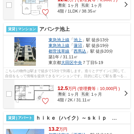
1ヶ月
1ヶ月
敷金
礼金
4階 / 1LDK / 38.35㎡
アバンテ池上
賃貸 | マンション
東急池上線
「
池上
」駅 徒歩13分
東急池上線
「
蓮沼
」駅 徒歩19分
都営浅草線
「
西馬込
」駅 徒歩20分
築1年 / 31.11㎡
東京都
大田区
中央
７丁目5-19
こちらの物件は駅まで徒歩で13分で到着します。造りとデザインに関して、
自信をもって情報を提供できるマンションです。目的に応じて駅を選べるこ
とが、2駅利用できるこの物件のメリッ...
12.5
万
円
(管理費等：10,000円 )
1ヶ月
1ヶ月
敷金
礼金
4階 / 2K / 31.11㎡
ｈｉｋｅ（ハイク）～ｓｋｉｐ ｆｌｏｏｒ ｔｅｒｒａｃｅ ｈｏｕｓｅ～
賃貸 | アパート
13.2
万円