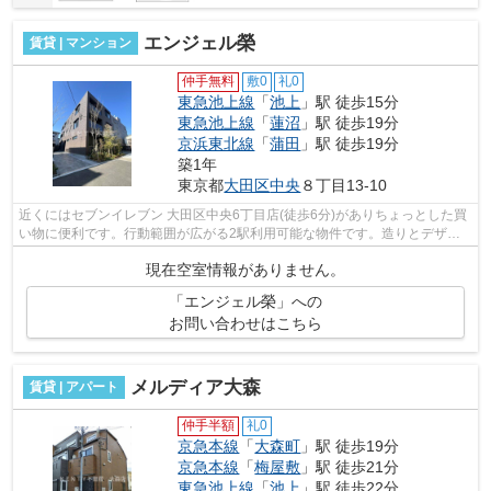
エンジェル榮
賃貸 | マンション
仲手無料
敷0
礼0
東急池上線
「
池上
」駅 徒歩15分
東急池上線
「
蓮沼
」駅 徒歩19分
京浜東北線
「
蒲田
」駅 徒歩19分
築1年
東京都
大田区
中央
８丁目13-10
近くにはセブンイレブン 大田区中央6丁目店(徒歩6分)がありちょっとした買
い物に便利です。行動範囲が広がる2駅利用可能な物件です。造りとデザイ
ンに関して、自信をもって情報を提供...
現在空室情報がありません。
「エンジェル榮」への
お問い合わせはこちら
メルディア大森
賃貸 | アパート
仲手半額
礼0
京急本線
「
大森町
」駅 徒歩19分
京急本線
「
梅屋敷
」駅 徒歩21分
東急池上線
「
池上
」駅 徒歩22分