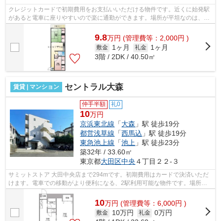
クレジットカードで初期費用をお支払いいただける物件です。近くに始発駅
があると電車に座りやすいので楽に通勤ができます。場所が平坦なのは、ラ
ンニングをする上で抑えたいポイント...
9.8
万
円
(管理費等：2,000円 )
1ヶ月
1ヶ月
敷金
礼金
3階 / 2DK / 40.50㎡
セントラル大森
賃貸 | マンション
仲手半額
礼0
10
万円
京浜東北線
「
大森
」駅 徒歩19分
都営浅草線
「
西馬込
」駅 徒歩19分
東急池上線
「
池上
」駅 徒歩23分
築32年 / 33.60㎡
東京都
大田区
中央
４丁目２２-３
サミットストア 大田中央店まで294mです。初期費用はカードで決済いただ
けます。電車での移動がより便利になる、2駅利用可能な物件です。場所が
平坦なのは、ランニングをする上で抑え...
10
万
円
(管理費等：6,000円 )
10万円
0万円
敷金
礼金