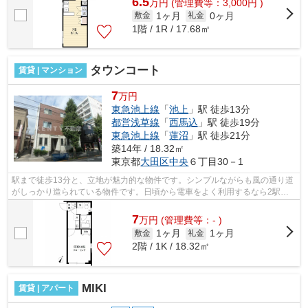
6.5
万
円
(管理費等：3,000円 )
1ヶ月
0ヶ月
敷金
礼金
1階 / 1R / 17.68㎡
タウンコート
賃貸 | マンション
7
万円
東急池上線
「
池上
」駅 徒歩13分
都営浅草線
「
西馬込
」駅 徒歩19分
東急池上線
「
蓮沼
」駅 徒歩21分
築14年 / 18.32㎡
東京都
大田区
中央
６丁目30－1
駅まで徒歩13分と、立地が魅力的な物件です。シンプルながらも風の通り道
がしっかり造られている物件です。日頃から電車をよく利用するなら2駅利
用可能な物件はいかがでしょうか。こち...
7
万
円
(管理費等：- )
1ヶ月
1ヶ月
敷金
礼金
2階 / 1K / 18.32㎡
MIKI
賃貸 | アパート