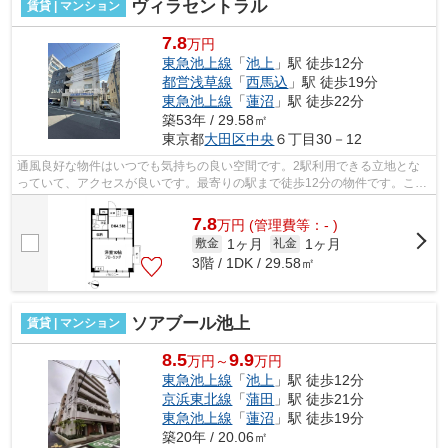
ヴィラセントラル
賃貸 | マンション
7.8
万円
東急池上線
「
池上
」駅 徒歩12分
都営浅草線
「
西馬込
」駅 徒歩19分
東急池上線
「
蓮沼
」駅 徒歩22分
築53年 / 29.58㎡
東京都
大田区
中央
６丁目30－12
通風良好な物件はいつでも気持ちの良い空間です。2駅利用できる立地とな
っていて、アクセスが良いです。最寄りの駅まで徒歩12分の物件です。こち
らの物件はマンションです。こちらは初...
7.8
万
円
(管理費等：- )
1ヶ月
1ヶ月
敷金
礼金
3階 / 1DK / 29.58㎡
ソアブール池上
賃貸 | マンション
8.5
9.9
万円～
万円
東急池上線
「
池上
」駅 徒歩12分
京浜東北線
「
蒲田
」駅 徒歩21分
東急池上線
「
蓮沼
」駅 徒歩19分
築20年 / 20.06㎡