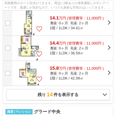
初期費用のカード決済ができます。周辺に2駅ありの電車通勤しやすいアパ
ートです。風通しが良好なので、いつでも新鮮な空気がはいってきます。徒
歩14分で駅へのアクセスができる物件で...
14.1
万
円
(管理費等：11,000円 )
0ヶ月
2ヶ月
敷金
礼金
1階 / 1LDK / 34.61㎡
14.4
万
円
(管理費等：11,000円 )
0ヶ月
2ヶ月
敷金
礼金
1階 / 1LDK / 36.59㎡
15.8
万
円
(管理費等：11,000円 )
0ヶ月
2ヶ月
敷金
礼金
1階 / 1LDK / 42.08㎡
14
残り
件を表示する
グラード中央
賃貸 | マンション