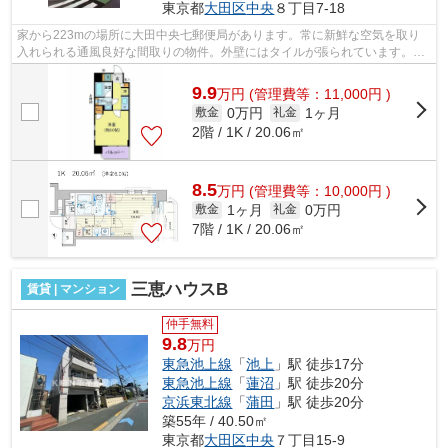
東京都
大田区
中央
８丁目7-18
家から223mの場所に大田中央七郵便局があります。常に新鮮な空気を取り
入れられる通風良好な間取りの物件。外壁にはタイルが張られています。こ
ちらの物件はマンションです。こちらは...
9.9
万
円
(管理費等：11,000円 )
0万円
1ヶ月
敷金
礼金
2階 / 1K / 20.06㎡
8.5
万
円
(管理費等：10,000円 )
1ヶ月
0万円
敷金
礼金
7階 / 1K / 20.06㎡
三恵ハウスB
賃貸 | マンション
仲手無料
9.8
万円
東急池上線
「
池上
」駅 徒歩17分
東急池上線
「
蓮沼
」駅 徒歩20分
京浜東北線
「
蒲田
」駅 徒歩20分
築55年 / 40.50㎡
東京都
大田区
中央
７丁目15-9