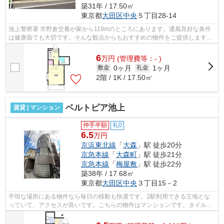
築31年 / 17.50㎡
東京都
大田区
中央
５丁目28-14
池上警察署 市野倉交番が家から119mのところにあります。通風良好な条件
は健康面でも大切です。そんな観点からもおすすめの物件をご提供します。
こちらは初期費用をカードでお支払いい...
6
万
円
(管理費等：- )
0ヶ月
1ヶ月
敷金
礼金
2階 / 1K / 17.50㎡
ベルトピア池上
賃貸 | マンション
仲手半額
礼0
6.5
万円
京浜東北線
「
大森
」駅 徒歩20分
京急本線
「
大森町
」駅 徒歩21分
京急本線
「
梅屋敷
」駅 徒歩22分
築38年 / 17.68㎡
東京都
大田区
中央
３丁目15－2
平坦な場所にある物件なら毎日の移動も快適です。2駅利用できる立地とな
っていて、アクセスが良いです。こちらの物件はマンションです。タイル張
りのきれいな外観も特徴の一つです。こ...