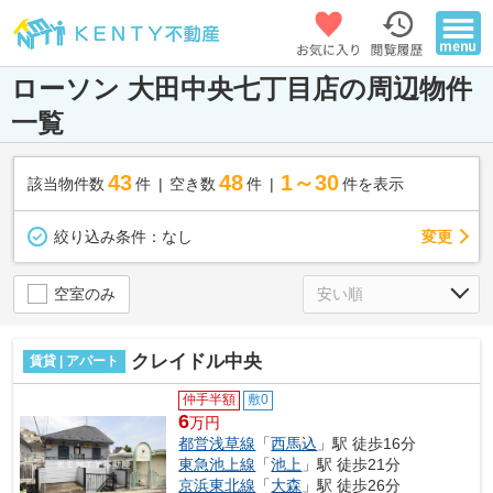
ローソン 大田中央七丁目店の周辺物件
一覧
43
48
1～30
該当物件数
件
空き数
件
件を表示
変更
絞り込み条件：
なし
空室のみ
クレイドル中央
賃貸 | アパート
仲手半額
敷0
6
万円
都営浅草線
「
西馬込
」駅 徒歩16分
東急池上線
「
池上
」駅 徒歩21分
京浜東北線
「
大森
」駅 徒歩26分