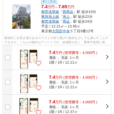
敷0
新築
7.4
7.65
万円～
万円
都営浅草線
「
西馬込
」駅 徒歩10分
東急池上線
「
池上
」駅 徒歩22分
都営浅草線
「
馬込
」駅 徒歩24分
予定 / 12.21㎡～13.95㎡
東京都
大田区
中央
５丁目9番12号
敷地内ごみ置き場があるのでゴミの持ち運びの負担を少しでも減らすことが
できます。こちらの物件はアパートです。始発駅が近く、乗車中座席に座り
やすいです。様々な場所へのアクセス...
7.4
万
円
(管理費等：4,000円 )
1ヶ月
敷金
-
礼金
1階 / 1R / 12.21㎡
7.4
万
円
(管理費等：4,000円 )
1ヶ月
敷金
-
礼金
1階 / 1R / 12.21㎡
7.4
万
円
(管理費等：4,000円 )
1ヶ月
敷金
-
礼金
1階 / 1R / 12.37㎡