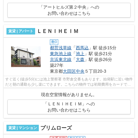
「アートヒルズ第２中央」への
お問い合わせはこちら
ＬＥＮＩＨＥＩＭ
賃貸 | アパート
敷0
都営浅草線
「
西馬込
」駅 徒歩15分
東急池上線
「
池上
」駅 徒歩21分
京浜東北線
「
大森
」駅 徒歩26分
築27年
東京都
大田区
中央
５丁目20-3
すぐ近く(徒歩5分)には池上警察署 市野倉交番もあります。始発駅に近い物件
だと朝の通勤も少し楽にできます。こちらの物件では初期費用をカードでお
支払いいただけます。こちらの物件...
現在空室情報がありません。
「ＬＥＮＩＨＥＩＭ」への
お問い合わせはこちら
プリムローズ
賃貸 | マンション