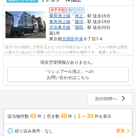
仲手半額
敷0
礼0
東急池上線
「
池上
」駅 徒歩15分
東急池上線
「
蓮沼
」駅 徒歩19分
京浜東北線
「
蒲田
」駅 徒歩20分
築1年
東京都
大田区
中央
８丁目7-4
徒歩7分の場所に大田区立おなづか小学校があります。こちらの物件は周辺
に駅が2つあるので電車へのアクセスが便利な物件です。風通しが良く、湿
気やカビの心配が少ない物件です。場所...
現在空室情報がありません。
「リシュブール池上」への
お問い合わせはこちら
次の30件へ
43
48
1～30
該当物件数
件
空き数
件
件を表示
変更
絞り込み条件：
なし