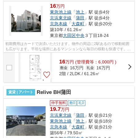
16
万円
東急池上線
「
池上
」駅 徒歩4分
京浜東北線
「
蒲田
」駅 徒歩4分
京急本線
「
大森町
」駅 徒歩20分
築10年 / 61.26㎡
東京都
大田区
中央
３丁目18-24
初期費用はカードで決済いただけます。物件の周辺に2駅あるので移動範囲
も広がります。平坦な場所にあるマンションなら毎日の移動も快適です。風
通しが良好なので、夏も涼しい風がはい...
16
万
円
(管理費等：6,000円 )
16万円
16万円
敷金
礼金
2階 / 2LDK / 61.26㎡
Relive BH蒲田
賃貸 | アパート
仲手無料
敷0
礼0
19.7
万円
京浜東北線
「
蒲田
」駅 徒歩21分
東急池上線
「
池上
」駅 徒歩18分
京急本線
「
大森町
」駅 徒歩21分
築56年 / 79.50㎡