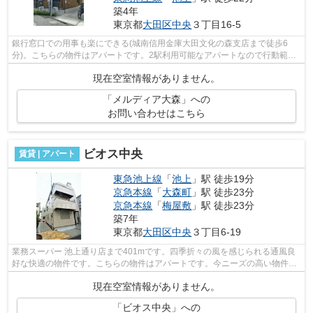
築4年
東京都
大田区
中央
３丁目16-5
銀行窓口での用事も楽にできる(城南信用金庫大田文化の森支店まで徒歩6
分)。こちらの物件はアパートです。2駅利用可能なアパートなので行動範囲
も広がります。駅まで平坦で、自転車で...
現在空室情報がありません。
「メルディア大森」への
お問い合わせはこちら
ビオス中央
賃貸 | アパート
東急池上線
「
池上
」駅 徒歩19分
京急本線
「
大森町
」駅 徒歩23分
京急本線
「
梅屋敷
」駅 徒歩23分
築7年
東京都
大田区
中央
３丁目6-19
業務スーパー 池上通り店まで401mです。四季折々の風を感じられる通風良
好な快適の物件です。こちらの物件はアパートです。今ニーズの高い物件
は、外観タイル張りの物件です。こちらの...
現在空室情報がありません。
「ビオス中央」への