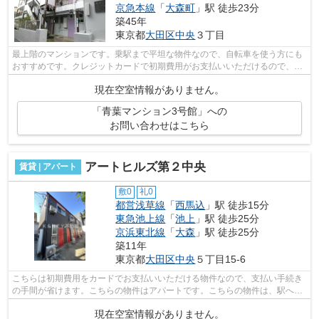
京急本線
「
大森町
」駅 徒歩23分
築45年
東京都
大田区
中央
３丁目
最上階のマンションです。乗駅まで平坦な物件なので、自転車を使う方にも
おすすめです。クレジットカードで初期費用がお支払いいただけるので、決
済の手間が軽減できます。付近に駅が2...
現在空室情報がありません。
「青葉マンション3号館」への
お問い合わせはこちら
アートヒルズ第２中央
賃貸 | アパート
敷0
礼0
都営浅草線
「
西馬込
」駅 徒歩15分
東急池上線
「
池上
」駅 徒歩25分
京浜東北線
「
大森
」駅 徒歩25分
築11年
東京都
大田区
中央
５丁目15-6
こちらは初期費用をカードでお支払いいただける物件なので、支払い手続き
の手間が省けます。こちらの物件はアパートです。こちらの物件は、駅へも
徒歩15分と歩いてアクセスできます。...
現在空室情報がありません。