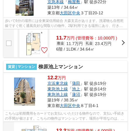
京急本線
「
梅屋敷
」駅 徒歩22分
築13年 / 34.64㎡
東京都
大田区
中央
３丁目20-12
歩いて6分の場所には全東栄信用組合 大森支店があります。洗濯物も自然乾
燥ですぐ乾く通風良好な間取りの物件。2駅利用できる場所にあり、行き先
に応じて乗車駅の使い分けができます。...
11.7
万
円
(管理費等：10,000円 )
11.7万円
23.4万円
敷金
礼金
6階 / 1LDK / 34.64㎡
柳原池上マンション
賃貸 | マンション
12.2
万円
京浜東北線
「
蒲田
」駅 徒歩19分
東急池上線
「
池上
」駅 徒歩14分
東急池上線
「
蓮沼
」駅 徒歩19分
築19年 / 38.35㎡
東京都
大田区
中央
８丁目4-1
こちらは初期費用をカードでお支払いいただける物件なので、支払い手続き
の手間が省けます。こちらの物件はマンションです。場所が平坦なのは、ラ
ンニングをする上で抑えたいポイント...
12.2
万
円
(管理費等：6,000円 )