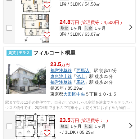
1階 / 3LDK / 54.58㎡
24.8
万
円
(管理費等：4,500円 )
1ヶ月
1ヶ月
敷金
礼金
3階 / 3LDK / 63.07㎡
フィルコート桐里
賃貸 | テラス
23.5
万円
都営浅草線
「
西馬込
」駅 徒歩12分
東急池上線
「
池上
」駅 徒歩23分
都営浅草線
「
馬込
」駅 徒歩24分
築35年 / 85.29㎡
東京都
大田区
中央
５丁目１０-１５
駅まで徒歩12分の物件です。自分だけのおしゃれ空間を演出できるテラスハ
ウスの物件です。2駅利用できるので電車をよく使う方におすすめな物件で
す。こちらは初期費用をカードでお支払...
23.5
万
円
(管理費等：- )
1ヶ月
1ヶ月
敷金
礼金
- / 3LDK / 85.29㎡