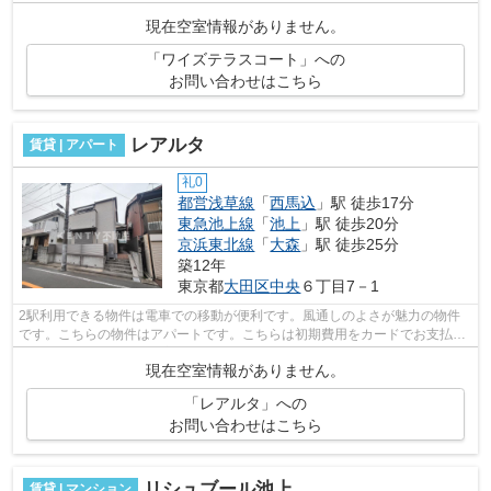
ラスハウスです。始発駅近くだと朝の混...
現在空室情報がありません。
「ワイズテラスコート」への
お問い合わせはこちら
レアルタ
賃貸 | アパート
礼0
都営浅草線
「
西馬込
」駅 徒歩17分
東急池上線
「
池上
」駅 徒歩20分
京浜東北線
「
大森
」駅 徒歩25分
築12年
東京都
大田区
中央
６丁目7－1
2駅利用できる物件は電車での移動が便利です。風通しのよさが魅力の物件
です。こちらの物件はアパートです。こちらは初期費用をカードでお支払い
いただける物件です。新着情報：レアル...
現在空室情報がありません。
「レアルタ」への
お問い合わせはこちら
リシュブール池上
賃貸 | マンション