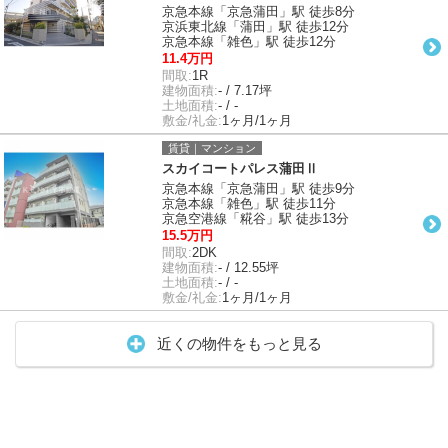
京急本線「京急蒲田」駅 徒歩8分
京浜東北線「蒲田」駅 徒歩12分
京急本線「雑色」駅 徒歩12分
11.4万円
間取:
1R
建物面積:
- / 7.17坪
土地面積:
- / -
敷金/礼金:
1ヶ月/1ヶ月
賃貸｜マンション
スカイコートパレス蒲田Ⅱ
京急本線「京急蒲田」駅 徒歩9分
京急本線「雑色」駅 徒歩11分
京急空港線「糀谷」駅 徒歩13分
15.5万円
間取:
2DK
建物面積:
- / 12.55坪
土地面積:
- / -
敷金/礼金:
1ヶ月/1ヶ月
近くの物件をもっと見る