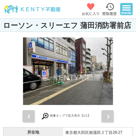
ローソン・スリーエフ 蒲田消防署前店
前
次
画像タップで拡大表示【
1
/1】
所在地
東京都大田区南蒲田２丁目28-27