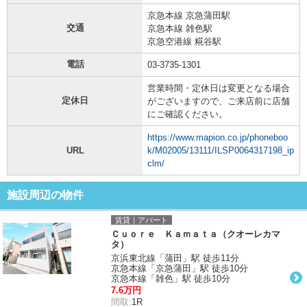
京急本線 京急蒲田駅
交通
京急本線 雑色駅
京急空港線 糀谷駅
電話
03-3735-1301
営業時間・定休日は変更となる場合
定休日
がございますので、ご来店前に店舗
にご確認ください。
https://www.mapion.co.jp/phoneboo
URL
k/M02005/13111/ILSP0064317198_ip
clm/
施設周辺の物件
賃貸｜アパート
Ｃｕｏｒｅ Ｋａｍａｔａ（クオーレカマ
タ）
京浜東北線「蒲田」駅 徒歩11分
京急本線「京急蒲田」駅 徒歩10分
京急本線「雑色」駅 徒歩10分
7.6万円
間取:
1R