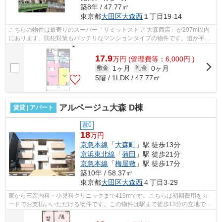
築8年 / 47.77㎡
東京都
大田区
大森西
１丁目19-14
こちらの物件は最寄りのスーパー「サミットストア 大森西店」が297m以内
にあります。防犯対策もバッチリなマンションタイプの物件です。道が平坦
だと買い物も快適にできますね。お使い...
17.9
万
円
(管理費等：6,000円 )
1ヶ月
0ヶ月
敷金
礼金
5階 / 1LDK / 47.77㎡
アルページュ大森 D棟
賃貸 | アパート
敷0
18
万円
京急本線
「
大森町
」駅 徒歩13分
京浜東北線
「
蒲田
」駅 徒歩21分
京急本線
「
梅屋敷
」駅 徒歩17分
築10年 / 58.37㎡
東京都
大田区
大森西
４丁目3-29
家から三留内科・小児科クリニックまで419mです。こちらは初期費用をカ
ードでお支払いいただける物件です。この物件は駅まで徒歩13分の立地で
す。外観タイル張りは、雨風の侵入を防ぎ...