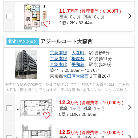
トです。初期費用のカード決済ができま...
11.7
万
円
(管理費等：6,000円 )
0ヶ月
0ヶ月
敷金
礼金
2階 / 2K / 33.44㎡
アジールコート大森西
賃貸 | マンション
京急本線
「
大森町
」駅 徒歩8分
京急本線
「
梅屋敷
」駅 徒歩11分
京急本線
「
平和島
」駅 徒歩20分
築4年 / 25.58㎡～41.76㎡
東京都
大田区
大森西
５丁目20-7
魅力的な駅近の物件で、駅まで徒歩8分です。敷地内ごみ置き場は、ごみを
捨てる手間を減らしてくれます。平坦な場所にあるマンションなら毎日の移
動も快適です。2駅利用可物件なので、...
12.3
万
円
(管理費等：10,000円 )
1ヶ月
1ヶ月
敷金
礼金
5階 / 1DK / 25.58㎡
12.5
万
円
(管理費等：10,000円 )