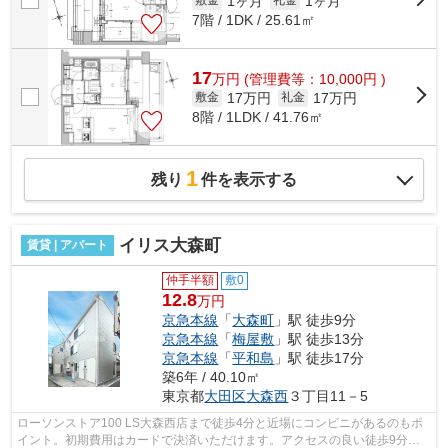
1ヶ月
1ヶ月
敷金
礼金
7階 / 1DK / 25.61㎡
17
万
円
(管理費等：10,000円 )
17万円
17万円
敷金
礼金
8階 / 1LDK / 41.76㎡
1
残り
件を表示する
イリス大森町
賃貸 | アパート
仲手半額
敷0
12.8
万円
京急本線
「
大森町
」駅 徒歩9分
京急本線
「
梅屋敷
」駅 徒歩13分
京急本線
「
平和島
」駅 徒歩17分
築6年 / 40.10㎡
東京都
大田区
大森西
３丁目11－5
ローソンストア100 LS大森西店まで徒歩4分と近場にコンビニがあるのもポ
イント。初期費用はカードで決済いただけます。アクセスの良い徒歩9分の