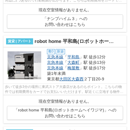
周辺に2つあるので行動範囲が広がります。こちらは初期費用をカードでお
支払いいただけるアパートです。駅まで...
現在空室情報がありません。
「ナンブハイム３」への
お問い合わせはこちら
robot home 平和島(ロボットホームヘイワジマ)
賃貸 | アパート
敷0
新築
京急本線
「
平和島
」駅 徒歩12分
京急本線
「
大森町
」駅 徒歩13分
京急本線
「
梅屋敷
」駅 徒歩17分
築1年未満
東京都
大田区
大森西
２丁目20-9
歩いて徒歩3分の場所に東武ストア大森店があるのもポイント。こちらの物
件では初期費用をカードでお支払いいただけます。駅近くに立地する物件
で、徒歩12分程でアクセスできます。駅ま...
現在空室情報がありません。
「robot home 平和島(ロボットホームヘイワジマ)」への
お問い合わせはこちら