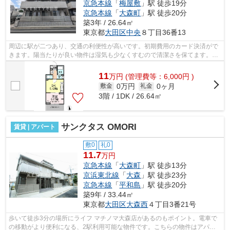
京急本線
「
梅屋敷
」駅 徒歩19分
京急本線
「
大森町
」駅 徒歩20分
築3年 / 26.64㎡
東京都
大田区
中央
８丁目36番13
周辺に駅が二つあり、交通の利便性が高いです。初期費用のカード決済がで
きます。陽当たりが良い物件は湿気も少なくすむので清潔さを保てます。場
所が平坦なのは、ランニングをする上...
11
万
円
(管理費等：6,000円 )
0万円
0ヶ月
敷金
礼金
3階 / 1DK / 26.64㎡
サンクタス OMORI
賃貸 | アパート
敷0
礼0
11.7
万円
京急本線
「
大森町
」駅 徒歩13分
京浜東北線
「
大森
」駅 徒歩23分
京急本線
「
平和島
」駅 徒歩20分
築9年 / 33.44㎡
東京都
大田区
大森西
４丁目3番21号
歩いて徒歩3分の場所にライフ マチノマ大森店があるのもポイント。電車で
の移動がより便利になる、2駅利用可能な物件です。こちらの物件はアパー