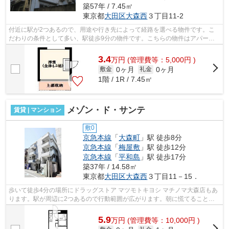
築57年 / 7.45㎡
東京都
大田区
大森西
３丁目11-2
付近に駅が2つあるので、用途や行き先によって経路を選べる物件です。こ
だわりの条件として多い、駅徒歩9分の物件です。こちらの物件はアパート
です。ATMに行かずとも、初期費用や家賃...
3.4
万
円
(管理費等：5,000円 )
0ヶ月
0ヶ月
敷金
礼金
1階 / 1R / 7.45㎡
メゾン・ド・サンテ
賃貸 | マンション
敷0
京急本線
「
大森町
」駅 徒歩8分
京急本線
「
梅屋敷
」駅 徒歩12分
京急本線
「
平和島
」駅 徒歩17分
築37年 / 14.58㎡
東京都
大田区
大森西
３丁目11－15．
歩いて徒歩4分の場所にドラッグストア マツモトキヨシ マチノマ大森店もあ
ります。駅が周辺に2つあるので行動範囲が広がります。朝に慌てることな
く行動するために駅から徒歩8分の駅近...
5.9
万
円
(管理費等：10,000円 )