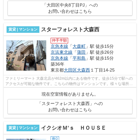
「大田区中央8丁目PJ」への
お問い合わせはこちら
スターフォレスト大森西
賃貸 | マンション
仲手半額
京急本線
「
大森町
」駅 徒歩15分
京浜東北線
「
蒲田
」駅 徒歩26分
京急本線
「
平和島
」駅 徒歩15分
築36年
東京都
大田区
大森西
１丁目14-25
ファミリーマート 大森北店が462m以内にある物件です。徒歩15分で駅への
アクセスが可能な物件です。こちらの物件はマンションです。様々な場所へ
のアクセスが便利になる、2駅利用可能...
現在空室情報がありません。
「スターフォレスト大森西」への
お問い合わせはこちら
イクシオＭ’ｓ ＨＯＵＳＥ
賃貸 | マンション
敷0