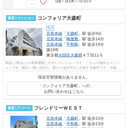
1階 / 3LDK / 70.01㎡
コンフォリア大森町
賃貸 | マンション
礼0
京急本線
「
大森町
」駅 徒歩9分
京急本線
「
梅屋敷
」駅 徒歩14分
京急本線
「
平和島
」駅 徒歩19分
築19年
東京都
大田区
大森西
４丁目11-5
周辺に2駅ありの電車通勤しやすいマンションです。こちらの物件はマンシ
ョンです。幅広い層に好評な、駅から徒歩9分に立地する物件です。外観タ
イル張りは、劣化が少なくいつまも美し...
現在空室情報がありません。
「コンフォリア大森町」への
お問い合わせはこちら
フレンドリーＷＥＳＴ
賃貸 | アパート
京急本線
「
大森町
」駅 徒歩13分
京急本線
「
平和島
」駅 徒歩13分