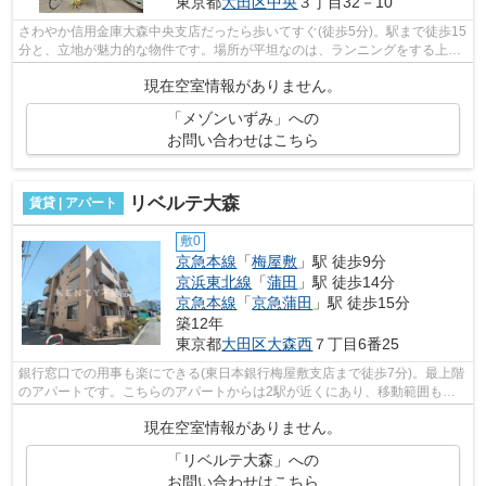
東京都
大田区
中央
３丁目32－10
さわやか信用金庫大森中央支店だったら歩いてすぐ(徒歩5分)。駅まで徒歩15
分と、立地が魅力的な物件です。場所が平坦なのは、ランニングをする上で
抑えたいポイントですね。2駅利用可...
現在空室情報がありません。
「メゾンいずみ」への
お問い合わせはこちら
リベルテ大森
賃貸 | アパート
敷0
京急本線
「
梅屋敷
」駅 徒歩9分
京浜東北線
「
蒲田
」駅 徒歩14分
京急本線
「
京急蒲田
」駅 徒歩15分
築12年
東京都
大田区
大森西
７丁目6番25
銀行窓口での用事も楽にできる(東日本銀行梅屋敷支店まで徒歩7分)。最上階
のアパートです。こちらのアパートからは2駅が近くにあり、移動範囲も広
がります。場所が平坦なのは、ランニ...
現在空室情報がありません。
「リベルテ大森」への
お問い合わせはこちら