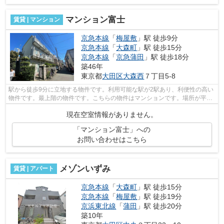
マンション富士
賃貸 | マンション
京急本線
「
梅屋敷
」駅 徒歩9分
京急本線
「
大森町
」駅 徒歩15分
京急本線
「
京急蒲田
」駅 徒歩18分
築46年
東京都
大田区
大森西
７丁目5-8
駅から徒歩9分に立地する物件です。利用可能な駅が2駅あり、利便性の高い
物件です。最上階の物件です。こちらの物件はマンションです。場所が平坦
なのは、ランニングをする上で抑えた...
現在空室情報がありません。
「マンション富士」への
お問い合わせはこちら
メゾンいずみ
賃貸 | アパート
京急本線
「
大森町
」駅 徒歩15分
京急本線
「
梅屋敷
」駅 徒歩19分
京浜東北線
「
蒲田
」駅 徒歩20分
築10年