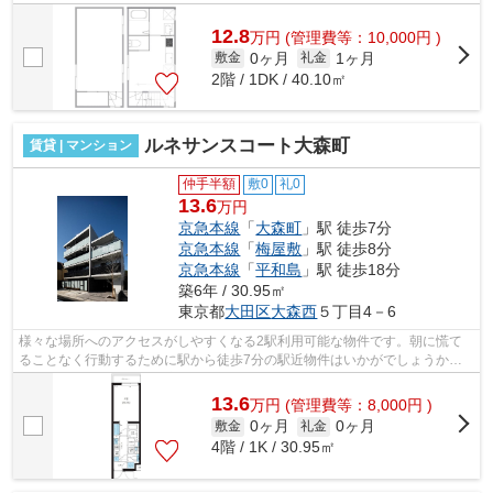
物件です。行く先に応じて経路を選べる...
12.8
万
円
(管理費等：10,000円 )
0ヶ月
1ヶ月
敷金
礼金
2階 / 1DK / 40.10㎡
ルネサンスコート大森町
賃貸 | マンション
仲手半額
敷0
礼0
13.6
万円
京急本線
「
大森町
」駅 徒歩7分
京急本線
「
梅屋敷
」駅 徒歩8分
京急本線
「
平和島
」駅 徒歩18分
築6年 / 30.95㎡
東京都
大田区
大森西
５丁目4－6
様々な場所へのアクセスがしやすくなる2駅利用可能な物件です。朝に慌て
ることなく行動するために駅から徒歩7分の駅近物件はいかがでしょうか。
道が平坦だと買い物も快適にできますね...
13.6
万
円
(管理費等：8,000円 )
0ヶ月
0ヶ月
敷金
礼金
4階 / 1K / 30.95㎡