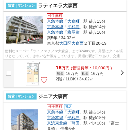
ラティエラ大森西
賃貸 | マンション
仲手無料
京急本線
「
大森町
」駅 徒歩13分
京急本線
「
平和島
」駅 徒歩14分
京急本線
「
梅屋敷
」駅 徒歩16分
築5年 / 34.02㎡
東京都
大田区
大森西
２丁目20-19
便利なスーパー「ライフ マチノマ大森店」まで324mです。外壁はタイル張
りとなっていて、きれいな外観をしています。周辺に駅が二つあり、交通の
利便性が高いです。クレジットカードで...
16
万
円
(管理費等：10,000円 )
16万円
16万円
敷金
礼金
2階 / 1LDK / 34.02㎡
ジニア大森西
賃貸 | マンション
仲手無料
礼0
京急本線
「
大森町
」駅 徒歩14分
京急本線
「
平和島
」駅 徒歩18分
京浜東北線
「
蒲田
」駅 バス10分 「富士
見橋」 停歩5分