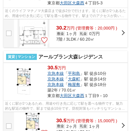
東京都
大田区
大森西
４丁目5-3
近くのライフ マチノマ大森店まで徒歩2分で行けます。近くに駅が2つあるた
め、用途や行き先に応じて駅を選べる物件です。駅までのアクセスが良い、
徒歩11分のところに位置する物件です...
30.2
万
円
(管理費等：20,000円 )
1ヶ月
0万円
敷金
礼金
7階 / 3LDK / 60.20㎡
アールブラン大森レジデンス
賃貸 | マンション
30.5
万円
京急本線
「
平和島
」駅 徒歩10分
京急本線
「
大森町
」駅 徒歩14分
京急本線
「
梅屋敷
」駅 徒歩18分
築2年 / 70.01㎡
東京都
大田区
大森西
１丁目9－10
近くに駅が2つあるため、用途や行き先に応じて駅を選べる物件です。魅力
的な駅近の物件で、駅まで徒歩10分です。防犯対策もバッチリなマンション
タイプの物件です。初期費用をカードで...
30.5
万
円
(管理費等：15,000円 )
2ヶ月
1ヶ月
敷金
礼金