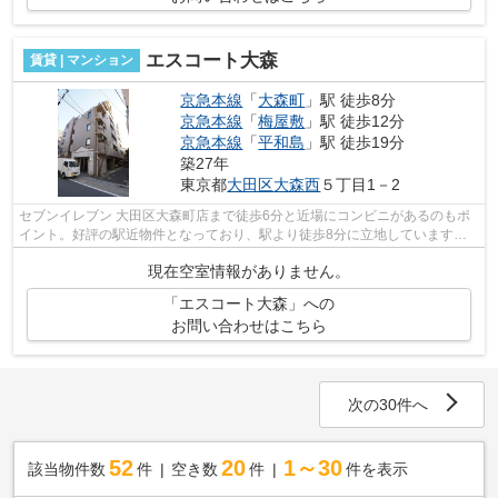
エスコート大森
賃貸 | マンション
京急本線
「
大森町
」駅 徒歩8分
京急本線
「
梅屋敷
」駅 徒歩12分
京急本線
「
平和島
」駅 徒歩19分
築27年
東京都
大田区
大森西
５丁目1－2
セブンイレブン 大田区大森町店まで徒歩6分と近場にコンビニがあるのもポ
イント。好評の駅近物件となっており、駅より徒歩8分に立地しています。
初期費用をカードでお支払いいただける...
現在空室情報がありません。
「エスコート大森」への
お問い合わせはこちら
次の30件へ
52
20
1～30
該当物件数
件
空き数
件
件を表示