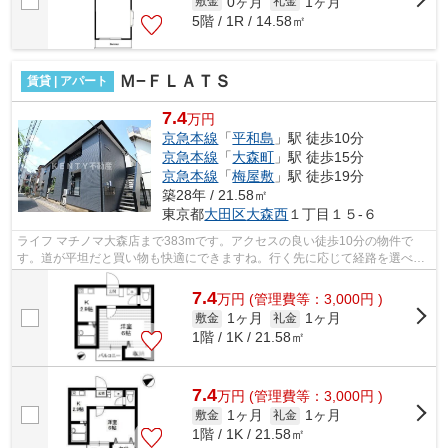
0ヶ月
1ヶ月
敷金
礼金
5階 / 1R / 14.58㎡
Ｍ−ＦＬＡＴＳ
賃貸 | アパート
7.4
万円
京急本線
「
平和島
」駅 徒歩10分
京急本線
「
大森町
」駅 徒歩15分
京急本線
「
梅屋敷
」駅 徒歩19分
築28年 / 21.58㎡
東京都
大田区
大森西
１丁目１５-６
ライフ マチノマ大森店まで383mです。アクセスの良い徒歩10分の物件で
す。道が平坦だと買い物も快適にできますね。行く先に応じて経路を選べ
る、2駅利用可能な物件です。こちらの物件...
7.4
万
円
(管理費等：3,000円 )
1ヶ月
1ヶ月
敷金
礼金
1階 / 1K / 21.58㎡
7.4
万
円
(管理費等：3,000円 )
1ヶ月
1ヶ月
敷金
礼金
1階 / 1K / 21.58㎡