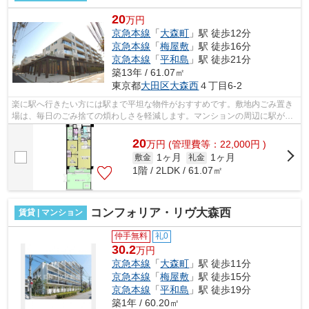
20
万円
京急本線
「
大森町
」駅 徒歩12分
京急本線
「
梅屋敷
」駅 徒歩16分
京急本線
「
平和島
」駅 徒歩21分
築13年 / 61.07㎡
東京都
大田区
大森西
４丁目6-2
楽に駅へ行きたい方には駅まで平坦な物件がおすすめです。敷地内ごみ置き
場は、毎日のごみ捨ての煩わしさを軽減します。マンションの周辺に駅が2
つあり、よく電車を利用する方にピッタ...
20
万
円
(管理費等：22,000円 )
1ヶ月
1ヶ月
敷金
礼金
1階 / 2LDK / 61.07㎡
コンフォリア・リヴ大森西
賃貸 | マンション
仲手無料
礼0
30.2
万円
京急本線
「
大森町
」駅 徒歩11分
京急本線
「
梅屋敷
」駅 徒歩15分
京急本線
「
平和島
」駅 徒歩19分
築1年 / 60.20㎡