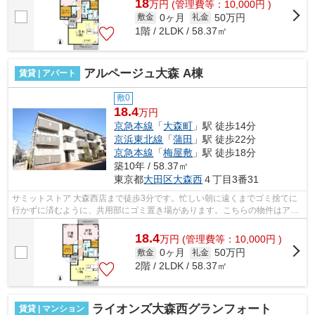
18
万
円
(管理費等：10,000円 )
0ヶ月
50万円
敷金
礼金
1階 / 2LDK / 58.37㎡
アルページュ大森 A棟
賃貸 | アパート
敷0
18.4
万円
京急本線
「
大森町
」駅 徒歩14分
京浜東北線
「
蒲田
」駅 徒歩22分
京急本線
「
梅屋敷
」駅 徒歩18分
築10年 / 58.37㎡
東京都
大田区
大森西
４丁目3番31
サミットストア 大森西店まで徒歩3分です。忙しい朝に遠くまでゴミ捨てに
行かずに済むように、共用部にゴミ置き場があります。こちらの物件はアパ
ートです。場所が平坦なのは、ランニ...
18.4
万
円
(管理費等：10,000円 )
0ヶ月
50万円
敷金
礼金
2階 / 2LDK / 58.37㎡
ライオンズ大森西グランフォート
賃貸 | マンション