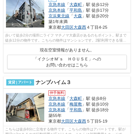
京急本線
「
大森町
」駅 徒歩12分
京急本線
「
平和島
」駅 徒歩17分
京浜東北線
「
大森
」駅 徒歩20分
築1年未満
東京都
大田区
大森西
４丁目4-25
歩いて徒歩2分の場所にライフ マチノマ大森店があるのもポイント。駅まで
徒歩12分の物件です。こちらの物件はマンションです。2駅利用できる場所
にあり、行き先に合わせて使い分けがで...
現在空室情報がありません。
「イクシオＭ’ｓ ＨＯＵＳＥ」への
お問い合わせはこちら
ナンブハイム３
賃貸 | アパート
仲手無料
京急本線
「
大森町
」駅 徒歩8分
京急本線
「
梅屋敷
」駅 徒歩10分
京急本線
「
平和島
」駅 徒歩18分
築55年
東京都
大田区
大森西
５丁目5-19
こちらは徒歩8分に立地する物件です。こちらの物件はアパートです。駅が