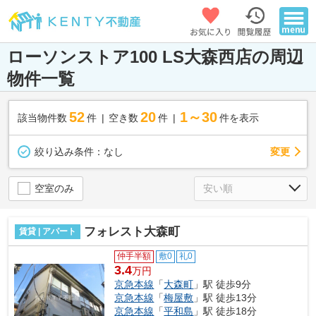
ローソンストア100 LS大森西店の周辺
物件一覧
52
20
1～30
該当物件数
件
空き数
件
件を表示
変更
絞り込み条件：
なし
空室のみ
フォレスト大森町
賃貸 | アパート
仲手半額
敷0
礼0
3.4
万円
京急本線
「
大森町
」駅 徒歩9分
京急本線
「
梅屋敷
」駅 徒歩13分
京急本線
「
平和島
」駅 徒歩18分