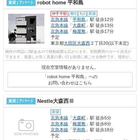
robot home 平和島
賃貸 | アパート
仲手半額
敷0
礼0
新築
京急本線
「
平和島
」駅 徒歩12分
京急本線
「
大森町
」駅 徒歩13分
京急本線
「
梅屋敷
」駅 徒歩17分
予定
東京都
大田区
大森西
２丁目20(以下未定)
物件の周辺に2駅あるので移動範囲も広がります。初期費用のカード決済が
できます。風通しが良く真夏の暑い日も快適に過ごせる物件です。場所が平
坦なのは、ランニングをする上で抑えた...
現在空室情報がありません。
「robot home 平和島」への
お問い合わせはこちら
Nestle大森西Ⅲ
賃貸 | アパート
新築
京急本線
「
大森町
」駅 徒歩5分
京急本線
「
梅屋敷
」駅 徒歩8分
京急本線
「
平和島
」駅 徒歩18分
予定