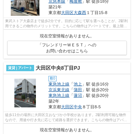
京急本線
「
梅屋敷
」駅 徒歩18分
築21年
東京都
大田区
大森西
１丁目15-8
東武ストア大森店まで徒歩2分です。目的に応じて駅を選べることが、2駅利
用できるこの物件のメリットです。こちらの物件はアパートです。最上階の
アパートです。初期費用はカードで決...
現在空室情報がありません。
「フレンドリーＷＥＳＴ」への
お問い合わせはこちら
大田区中央8丁目PJ
賃貸 | アパート
敷0
東急池上線
「
池上
」駅 徒歩16分
京浜東北線
「
蒲田
」駅 徒歩20分
東急池上線
「
蓮沼
」駅 徒歩20分
築2年
東京都
大田区
中央
８丁目8-5
徒歩11分の場所に大田区立おなづか小学校があります。2駅利用可能な物件
なので、用途や行き先に応じて経路を選択できます。こちらの物件はアパー
トです。場所が平坦なのは、ランニング...
現在空室情報がありません。