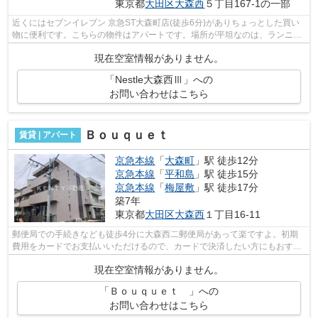
東京都
大田区
大森西
５丁目167-1の一部
近くにはセブンイレブン 京急ST大森町店(徒歩6分)がありちょっとした買い
物に便利です。こちらの物件はアパートです。場所が平坦なのは、ランニン
グをする上で抑えたいポイントですね...
現在空室情報がありません。
「Nestle大森西Ⅲ」への
お問い合わせはこちら
Ｂｏｕｑｕｅｔ
賃貸 | アパート
京急本線
「
大森町
」駅 徒歩12分
京急本線
「
平和島
」駅 徒歩15分
京急本線
「
梅屋敷
」駅 徒歩17分
築7年
東京都
大田区
大森西
１丁目16-11
郵便局での手続きなども徒歩4分に大森西二郵便局があって楽ですよ。初期
費用をカードでお支払いいただけるので、カードで決済したい方にもおすす
めです。こちらの物件はアパートです。...
現在空室情報がありません。
「Ｂｏｕｑｕｅｔ 」への
お問い合わせはこちら