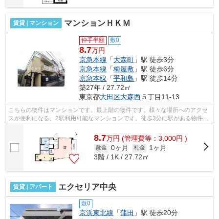
マンションＨＫＭ
賃貸 | マンション
仲手半額
敷0
8.7
万円
京急本線
「
大森町
」駅 徒歩3分
京急本線
「
梅屋敷
」駅 徒歩6分
京急本線
「
平和島
」駅 徒歩14分
築27年 / 27.72㎡
東京都
大田区
大森西
５丁目11-13
こちらの物件はマンションです。最上階の物件です。様々な場所へのアクセ
スが便利になる、2駅利用可能なマンションです。徒歩3分に駅がある物件で
す。道が平坦だと買い物も快適にでき...
8.7
万
円
(管理費等：3,000円 )
0ヶ月
1ヶ月
敷金
礼金
3階 / 1K / 27.72㎡
エクセリア中央
賃貸 | アパート
敷0
京浜東北線
「
蒲田
」駅 徒歩20分