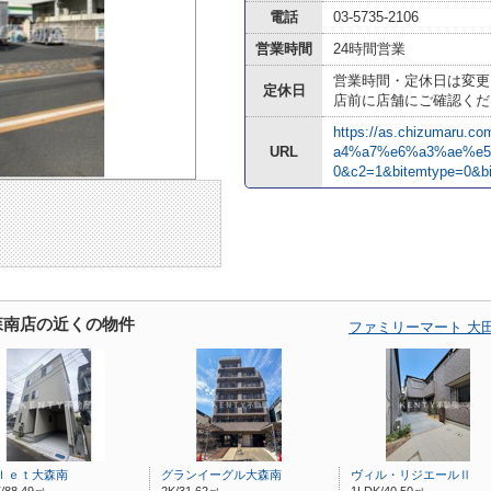
電話
03-5735-2106
営業時間
24時間営業
営業時間・定休日は変更
定休日
店前に店舗にご確認くだ
https://as.chizumaru.
URL
a4%a7%e6%a3%ae%e5%
0&c2=1&bitemtype=0&b
森南店の近くの物件
ファミリーマート 大
ｌｅｔ大森南
グランイーグル大森南
ヴィル・リジエールⅡ