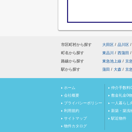
市区町村から探す
大田区
/
品川区
/
町名から探す
東品川
/
西蒲田
/
路線から探す
東急池上線
/
京
駅から探す
蒲田
/
大森
/
京
ホーム
仲介手数料0
会社概要
敷金礼金0
プライバシーポリシー
一人暮らし
利用規約
新築・築浅
サイトマップ
駅近物件
物件カタログ