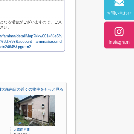
お問い合わせ
となる場合がございますので、ご来
さい。
com/famima/detailMap?kkw001=%e5%
8d%97&account=famima&accmd=
Instagram
id=24645&pgret=2
田大森南店の近くの物件をもっと見る
大森南戸建