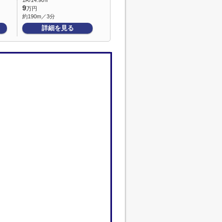
1R/14.90㎡
9
万円
約190m／3分
詳細を見る