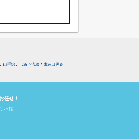
/
山手線
/
京急空港線
/
東急目黒線
にお任せ！
ビル２階