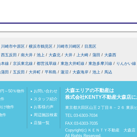
川崎市中原区
/
横浜市鶴見区
/
川崎市川崎区
/
目黒区
西五反田
/
南大井
/
池上
/
大森北
/
大井
/
上大崎
/
蒲田
/
大森西
急本線
/
京浜東北線
/
都営浅草線
/
東急大井町線
/
東急多摩川線
/
りんかい線
急蒲田
/
五反田
/
大井町
/
平和島
/
蓮沼
/
大森海岸
/
池上
/
馬込
大森エリアの不動産は
円～50％物件
お問い合わせ
株式会社KENTY不動産大森店
物件
スタッフ紹介
向け物件
お客様の声
東京都大田区山王２丁目８－２６ 東辰
物件
周辺施設検索
TEL:03-6303-7034
店舗一覧
FAX:03-6303-7035
Copyright(c) ＫＥＮＴＹ不動産 大森店
All Rights Reserved.