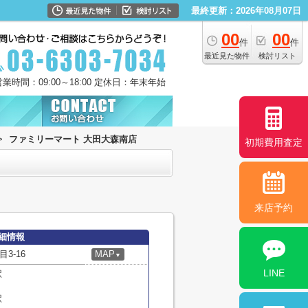
最終更新：2026年08月07日
00
00
件
件
最近見た物件
検討リスト
営業時間：09:00～18:00 定休日：年末年始
>
ファミリーマート 大田大森南店
初期費用査定
来店予約
細情報
3-16
MAP
▼
LINE
駅
駅