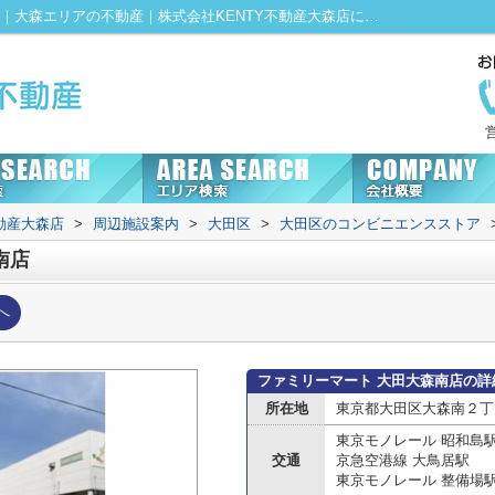
ファミリーマート 大田大森南店情報ページ｜大森エリアの不動産｜株式会社KENTY不動産大森店にお任せ！
動産大森店
>
周辺施設案内
>
大田区
>
大田区のコンビニエンスストア
南店
へ
ファミリーマート 大田大森南店の詳
所在地
東京都大田区大森南２丁目
東京モノレール 昭和島
交通
京急空港線 大鳥居駅
東京モノレール 整備場