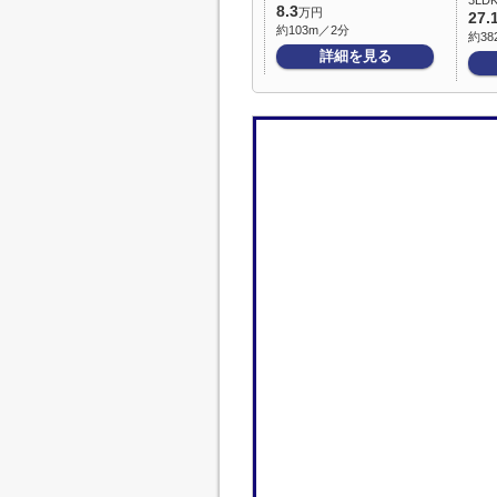
3LDK
8.3
万円
27.
約103m／2分
約38
詳細を見る