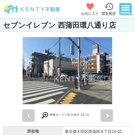
セブンイレブン 西蒲田環八通り店
前
次
画像タップで拡大表示【
1
/1】
所在地
東京都大田区西蒲田８丁目14-10