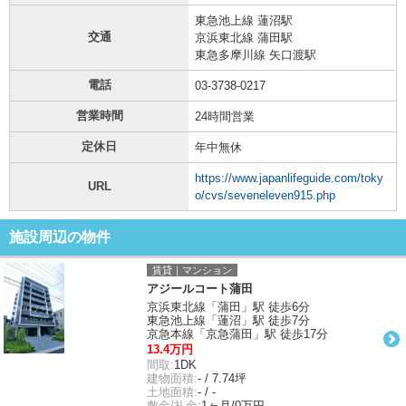
東急池上線 蓮沼駅
交通
京浜東北線 蒲田駅
東急多摩川線 矢口渡駅
電話
03-3738-0217
営業時間
24時間営業
定休日
年中無休
https://www.japanlifeguide.com/toky
URL
o/cvs/seveneleven915.php
施設周辺の物件
賃貸｜マンション
アジールコート蒲田
京浜東北線「蒲田」駅 徒歩6分
東急池上線「蓮沼」駅 徒歩7分
京急本線「京急蒲田」駅 徒歩17分
13.4万円
間取:
1DK
建物面積:
- / 7.74坪
土地面積:
- / -
敷金/礼金:
1ヶ月/0万円