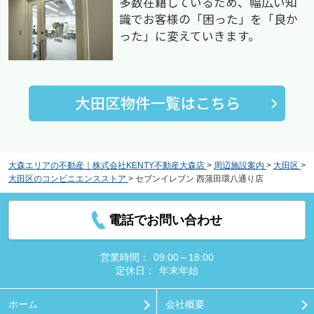
多数在籍しているため、幅広い知
識でお客様の「困った」を「良か
った」に変えていきます。
大森エリアの不動産｜株式会社KENTY不動産大森店
>
周辺施設案内
>
大田区
>
大田区のコンビニエンスストア
>
セブンイレブン 西蒲田環八通り店
電話でお問い合わせ
営業時間：
09:00～18:00
定休日：
年末年始
ホーム
会社概要