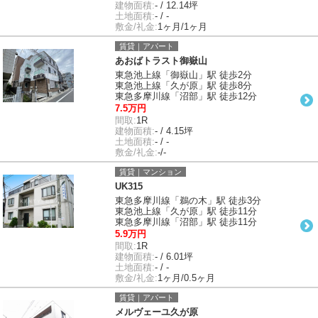
建物面積:
- / 12.14坪
土地面積:
- / -
敷金/礼金:
1ヶ月/1ヶ月
賃貸｜アパート
あおばトラスト御嶽山
東急池上線「御嶽山」駅 徒歩2分
東急池上線「久が原」駅 徒歩8分
東急多摩川線「沼部」駅 徒歩12分
7.5万円
間取:
1R
建物面積:
- / 4.15坪
土地面積:
- / -
敷金/礼金:
-/-
賃貸｜マンション
UK315
東急多摩川線「鵜の木」駅 徒歩3分
東急池上線「久が原」駅 徒歩11分
東急多摩川線「沼部」駅 徒歩11分
5.9万円
間取:
1R
建物面積:
- / 6.01坪
土地面積:
- / -
敷金/礼金:
1ヶ月/0.5ヶ月
賃貸｜アパート
メルヴェーユ久が原