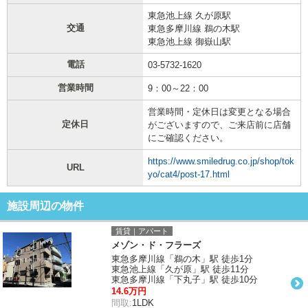
東急池上線 久が原駅
交通
東急多摩川線 鵜の木駅
東急池上線 御嶽山駅
電話
03-5732-1620
営業時間
9：00～22：00
営業時間・定休日は変更となる場合
定休日
がございますので、ご来店前に店舗
にご確認ください。
https://www.smiledrug.co.jp/shop/tok
URL
yo/cat4/post-17.html
施設周辺の物件
賃貸｜アパート
メゾン・ド・フラーズ
東急多摩川線「鵜の木」駅 徒歩1分
東急池上線「久が原」駅 徒歩11分
東急多摩川線「下丸子」駅 徒歩10分
14.6万円
間取:
1LDK