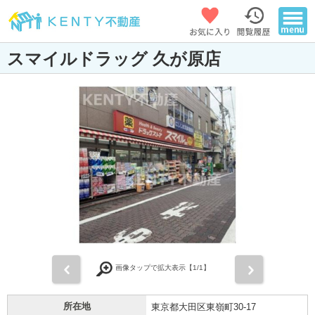
スマイルドラッグ 久が原店
前
次
画像タップで拡大表示【
1
/1】
所在地
東京都大田区東嶺町30-17