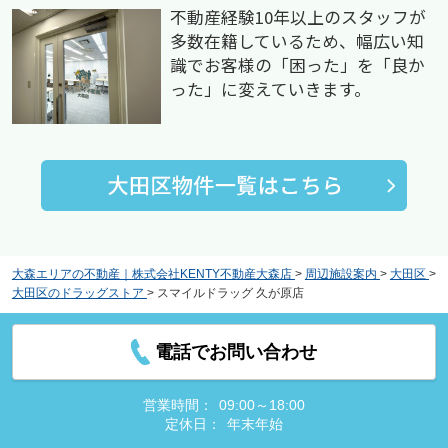
不動産経験10年以上のスタッフが
多数在籍しているため、幅広い知
識でお客様の「困った」を「良か
った」に変えていきます。
大森エリアの不動産｜株式会社KENTY不動産大森店
>
周辺施設案内
>
大田区
>
大田区のドラッグストア
>
スマイルドラッグ 久が原店
電話でお問い合わせ
営業時間：
09:00～18:00
定休日：
年末年始