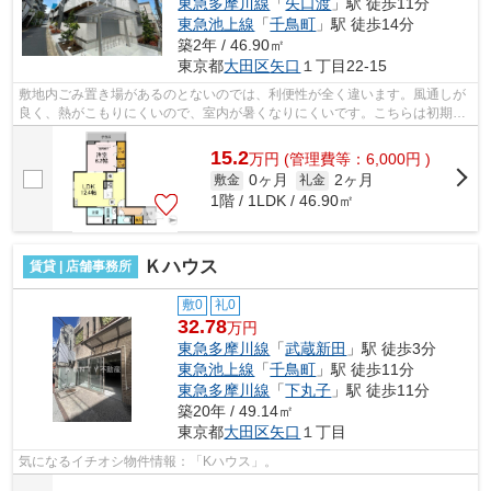
東急多摩川線
「
矢口渡
」駅 徒歩11分
東急池上線
「
千鳥町
」駅 徒歩14分
築2年 / 46.90㎡
東京都
大田区
矢口
１丁目22-15
敷地内ごみ置き場があるのとないのでは、利便性が全く違います。風通しが
良く、熱がこもりにくいので、室内が暑くなりにくいです。こちらは初期費
用をカードでお支払いいただける物件...
15.2
万
円
(管理費等：6,000円 )
0ヶ月
2ヶ月
敷金
礼金
1階 / 1LDK / 46.90㎡
Ｋハウス
賃貸 | 店舗事務所
敷0
礼0
32.78
万円
東急多摩川線
「
武蔵新田
」駅 徒歩3分
東急池上線
「
千鳥町
」駅 徒歩11分
東急多摩川線
「
下丸子
」駅 徒歩11分
築20年 / 49.14㎡
東京都
大田区
矢口
１丁目
気になるイチオシ物件情報：「Kハウス」。