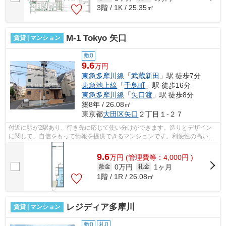
3階 / 1K / 25.35㎡
M-1 Tokyo 矢口
賃貸 | マンション
敷0
9.6
万円
東急多摩川線
「
武蔵新田
」駅 徒歩7分
東急池上線
「
千鳥町
」駅 徒歩16分
東急多摩川線
「
矢口渡
」駅 徒歩8分
築8年 / 26.08㎡
東京都
大田区
矢口
２丁目１-２７
付近に駅が2駅あり、行き先に応じて使い分けができます。造りとデザイン
に関して、自信をもって情報を提供できるマンションです。利便性の高い徒
歩7分の物件です。クレジットカードで...
9.6
万
円
(管理費等：4,000円 )
0万円
1ヶ月
敷金
礼金
1階 / 1R / 26.08㎡
レジディア多摩川
賃貸 | マンション
敷0
礼0