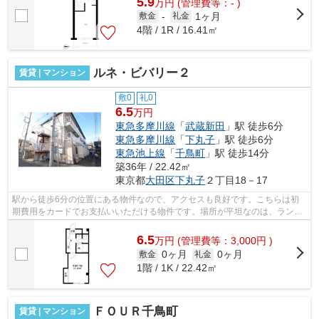
5.9
万
円
(管理費等：- )
1ヶ月
敷金
-
礼金
4階 / 1R / 16.41㎡
ルネ・ビバリー２
賃貸 | マンション
敷0
礼0
6.5
万円
東急多摩川線
「
武蔵新田
」駅 徒歩6分
東急多摩川線
「
下丸子
」駅 徒歩6分
東急池上線
「
千鳥町
」駅 徒歩14分
築36年 / 22.42㎡
東京都
大田区
下丸子
２丁目18－17
駅から徒歩6分の位置にある物件なので、アクセスも良好です。こちらは初
期費用をカードでお支払いいただける物件です。場所が平坦なのは、ランニ
ングをする上で抑えたいポイントですね...
6.5
万
円
(管理費等：3,000円 )
0ヶ月
0ヶ月
敷金
礼金
1階 / 1K / 22.42㎡
ＦＯＵＲ千鳥町
賃貸 | マンション