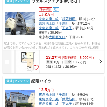
ウェルスクエア多摩川矢口
賃貸 | マンション
仲手半額
敷0
13.2
万円
東急多摩川線
「
武蔵新田
」駅 徒歩3分
東急池上線
「
千鳥町
」駅 徒歩12分
東急多摩川線
「
下丸子
」駅 徒歩13分
築6年 / 30.95㎡
東京都
大田区
矢口
１丁目20-16
駅まで歩いてアクセスできる、徒歩3分の距離に立地する物件です。利便性
が高くお問い合わせの多い敷地内ゴミ置き場です。こちらの物件では初期費
用をカードでお支払いいただけます。駅...
13.2
万
円
(管理費等：8,000円 )
0万円
13.2万円
敷金
礼金
2階 / 1LDK / 30.95㎡
紀陽ハイツ
賃貸 | マンション
13.5
万円
東急池上線
「
千鳥町
」駅 徒歩3分
東急多摩川線
「
武蔵新田
」駅 徒歩9分
東急多摩川線
「
下丸子
」駅 徒歩11分