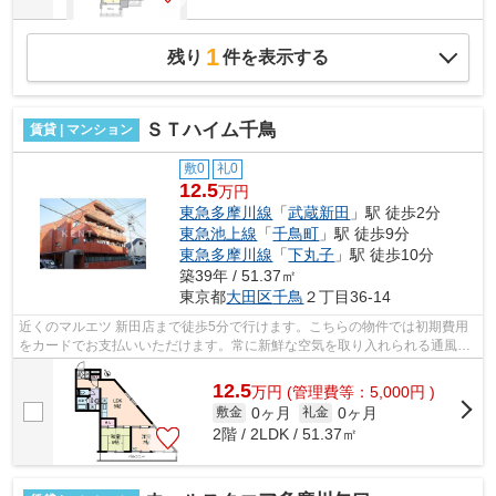
1
残り
件を表示する
ＳＴハイム千鳥
賃貸 | マンション
敷0
礼0
12.5
万円
東急多摩川線
「
武蔵新田
」駅 徒歩2分
東急池上線
「
千鳥町
」駅 徒歩9分
東急多摩川線
「
下丸子
」駅 徒歩10分
築39年 / 51.37㎡
東京都
大田区
千鳥
２丁目36-14
近くのマルエツ 新田店まで徒歩5分で行けます。こちらの物件では初期費用
をカードでお支払いいただけます。常に新鮮な空気を取り入れられる通風良
好な間取りの物件。こちらの物件はマ...
12.5
万
円
(管理費等：5,000円 )
0ヶ月
0ヶ月
敷金
礼金
2階 / 2LDK / 51.37㎡