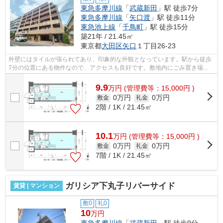
東急多摩川線
「
武蔵新田
」駅 徒歩7分
東急多摩川線
「
矢口渡
」駅 徒歩11分
東急池上線
「
千鳥町
」駅 徒歩15分
築21年 / 21.45㎡
東京都
大田区
矢口
１丁目26-23
外壁にはタイルが張られてあり、印象的な外観となっています。駅から徒歩
7分の位置にある物件なので、アクセスも良好です。敷地内にごみ置き場が
あるマンションです。平坦な場所にある...
9.9
万
円
(管理費等：15,000円 )
0万円
0万円
敷金
礼金
2階 / 1K / 21.45㎡
10.1
万
円
(管理費等：15,000円 )
0万円
0万円
敷金
礼金
7階 / 1K / 21.45㎡
ガリシア下丸子リバーサイド
賃貸 | マンション
敷0
礼0
10
万円
東急多摩川線
「
武蔵新田
」駅 徒歩9分