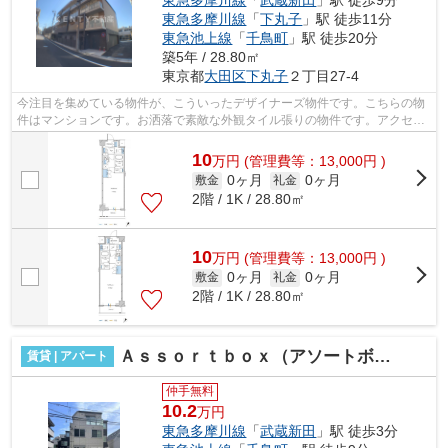
東急多摩川線
「
下丸子
」駅 徒歩11分
東急池上線
「
千鳥町
」駅 徒歩20分
築5年 / 28.80㎡
東京都
大田区
下丸子
２丁目27-4
今注目を集めている物件が、こういったデザイナーズ物件です。こちらの物
件はマンションです。お洒落で素敵な外観タイル張りの物件です。アクセス
の良い徒歩9分の物件です。お使いいた...
10
万
円
(管理費等：13,000円 )
0ヶ月
0ヶ月
敷金
礼金
2階 / 1K / 28.80㎡
10
万
円
(管理費等：13,000円 )
0ヶ月
0ヶ月
敷金
礼金
2階 / 1K / 28.80㎡
Ａｓｓｏｒｔｂｏｘ（アソートボックス）
賃貸 | アパート
仲手無料
10.2
万円
東急多摩川線
「
武蔵新田
」駅 徒歩3分