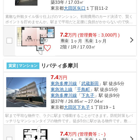
築33年 / 17.03㎡
東京都
大田区
矢口
１丁目11-2
素敵な外観タイル張り仕上げのマンション。初期費用のカード決済で、賢く
ポイントを貯めませんか。駅まで平坦だと足腰に負担がかからないので快適
です。造りとデザインに関して、自信...
7.2
万
円
(管理費等：3,000円 )
1ヶ月
1ヶ月
敷金
礼金
2階 / 1R / 17.03㎡
リバティ多摩川
賃貸 | マンション
7.4
万円
東急多摩川線
「
武蔵新田
」駅 徒歩5分
東急池上線
「
千鳥町
」駅 徒歩15分
東急多摩川線
「
下丸子
」駅 徒歩9分
築37年 / 26.85㎡～27.04㎡
東京都
大田区
下丸子
１丁目19－1
駅まで平坦な物件で、ラクに駅まで移動することができます。防犯対策もバ
ッチリなマンションタイプの物件です。徒歩5分に駅がある物件です。敷地
内ごみ置き場もあり、ゴミ捨ても楽々。...
7.4
万
円
(管理費等：- )
1ヶ月
1ヶ月
敷金
礼金