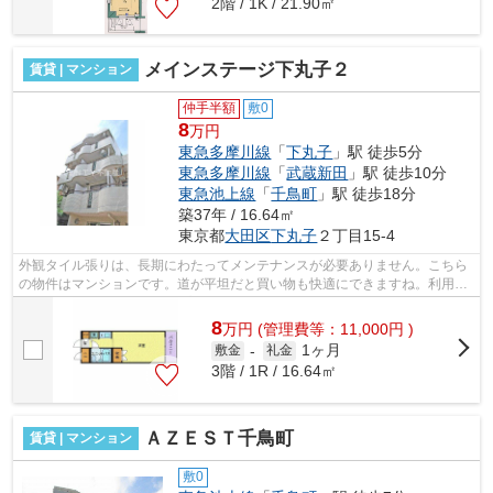
2階 / 1K / 21.90㎡
メインステージ下丸子２
賃貸 | マンション
仲手半額
敷0
8
万円
東急多摩川線
「
下丸子
」駅 徒歩5分
東急多摩川線
「
武蔵新田
」駅 徒歩10分
東急池上線
「
千鳥町
」駅 徒歩18分
築37年 / 16.64㎡
東京都
大田区
下丸子
２丁目15-4
外観タイル張りは、長期にわたってメンテナンスが必要ありません。こちら
の物件はマンションです。道が平坦だと買い物も快適にできますね。利用可
能な駅が2駅あり、利便性の高い物件で...
8
万
円
(管理費等：11,000円 )
1ヶ月
敷金
-
礼金
3階 / 1R / 16.64㎡
ＡＺＥＳＴ千鳥町
賃貸 | マンション
敷0