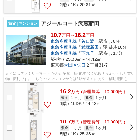
2階 / 1K / 20.81㎡
アジールコート武蔵新田
賃貸 | マンション
10.7
16.2
万円～
万円
東急多摩川線
「
矢口渡
」駅 徒歩8分
東急多摩川線
「
武蔵新田
」駅 徒歩10分
東急多摩川線
「
下丸子
」駅 徒歩17分
築4年 / 25.33㎡～44.42㎡
東京都
大田区
矢口
２丁目31-7
近くにはファミリーマート かわだ多摩川店(徒歩7分)がありちょっとした買い
物に便利です。こちらのマンションからは2駅が近くにあり、移動範囲も広
がります。駅から徒歩8分の物件なら...
16.2
万
円
(管理費等：10,000円 )
1ヶ月
1ヶ月
敷金
礼金
1階 / 1LDK / 44.42㎡
10.7
万
円
(管理費等：10,000円 )
1ヶ月
1ヶ月
敷金
礼金
5階 / 1K / 25.33㎡