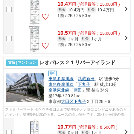
10.4
万
円
(管理費等：15,000円 )
10.4万円
10.4万円
敷金
礼金
1階 / 2K / 25.50㎡
10.5
万
円
(管理費等：15,000円 )
1ヶ月
1ヶ月
敷金
礼金
2階 / 2K / 25.50㎡
レオパレス２１リバーアイランド
賃貸 | マンション
敷0
東急多摩川線
「
武蔵新田
」駅 徒歩9分
東急多摩川線
「
下丸子
」駅 徒歩13分
京浜東北線
「
蒲田
」駅 徒歩34分
築17年 / 20.81㎡
東京都
大田区
下丸子
２丁目28－6
ファミリーマート タケウチ矢口店まで徒歩6分と近場にコンビニがあるのも
ポイント。徒歩9分に駅のある、ニーズの高い物件です。2駅利用可能の物件
です。こちらはマンションタイプにな...
10.7
万
円
(管理費等：8,500円 )
0ヶ月
1ヶ月
敷金
礼金