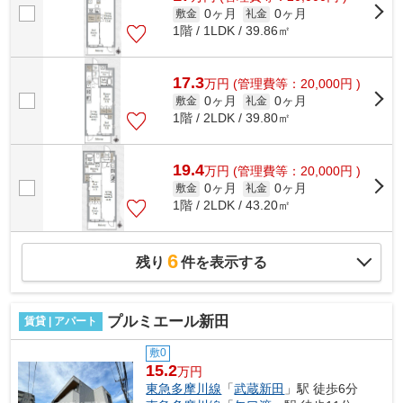
0ヶ月
0ヶ月
敷金
礼金
1階 / 1LDK / 39.86㎡
17.3
万
円
(管理費等：20,000円 )
0ヶ月
0ヶ月
敷金
礼金
1階 / 2LDK / 39.80㎡
19.4
万
円
(管理費等：20,000円 )
0ヶ月
0ヶ月
敷金
礼金
1階 / 2LDK / 43.20㎡
6
残り
件を表示する
プルミエール新田
賃貸 | アパート
敷0
15.2
万円
東急多摩川線
「
武蔵新田
」駅 徒歩6分