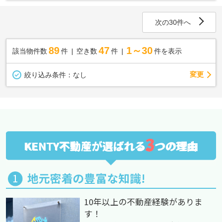
次の30件へ
89
47
1～30
該当物件数
件
空き数
件
件を表示
変更
絞り込み条件：
なし
3
KENTY不動産が選ばれる
つの理由
地元密着の豊富な知識!
10年以上の不動産経験がありま
す！