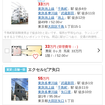
33
万円
東急池上線
「
千鳥町
」駅 徒歩4分
東急多摩川線
「
武蔵新田
」駅 徒歩11分
東急池上線
「
池上
」駅 徒歩12分
築49年 / 52.00㎡
東京都
大田区
千鳥
１丁目15-1
千鳥町駅前郵便局まで徒歩3分と近いです。場所が平坦なのは、ランニング
をする上で抑えたいポイントですね。周辺に駅が二つあり、交通の利便性が
高いです。周辺には、徒歩4分で利用で...
33
万
円
(管理費等：- )
0ヶ月
33万円
敷金
礼金
1階 / - / 52.00㎡
エクセルピア矢口
賃貸 | 店舗一部
55
万円
東急多摩川線
「
武蔵新田
」駅 徒歩1分
東急池上線
「
千鳥町
」駅 徒歩11分
東急多摩川線
「
矢口渡
」駅 徒歩10分
築1年 / 95.06㎡
東京都
大田区
矢口
１丁目