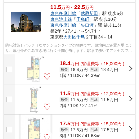
11.5
22.5
万円～
万円
東急多摩川線
「
武蔵新田
」駅 徒歩5分
東急池上線
「
千鳥町
」駅 徒歩10分
東急多摩川線
「
矢口渡
」駅 徒歩11分
築2年 / 27.41㎡～54.74㎡
東京都
大田区
千鳥
２丁目34－14
防犯対策もバッチリなマンションタイプの物件です。敷地内ごみ置き場によ
り、敷地外のごみ置き場に行く手間が省けます。駅まで歩いてアクセスでき
る、徒歩5分の距離に立地する物件です...
18.4
万
円
(管理費等：15,000円 )
18.4万円
18.4万円
敷金
礼金
1階 / 1LDK / 44.39㎡
11.5
万
円
(管理費等：12,000円 )
11.5万円
11.5万円
敷金
礼金
2階 / 1DK / 27.41㎡
17.5
万
円
(管理費等：15,000円 )
17.5万円
17.5万円
敷金
礼金
3階 / 1LDK / 41.63㎡