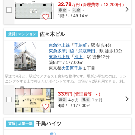
32.78
万
円
(管理費等：13,200円 )
敷金
-
礼金
-
1階 / - / 49.14㎡
佐々木ビル
賃貸 | マンション
東急池上線
「
千鳥町
」駅 徒歩4分
東急多摩川線
「
武蔵新田
」駅 徒歩10分
東急池上線
「
池上
」駅 徒歩12分
築58年 / 177.00㎡
東京都
大田区
千鳥
１丁目
駅まで4分と、駅近でアクセスも良好な物件です。場所が平坦なのは、ラン
ニングをする上で抑えたいポイントですね。自宅から2駅利用できる、利便
性の高い物件です。こちらの物件はマン...
33
万
円
(管理費等：- )
4ヶ月
1ヶ月
敷金
礼金
4階 / - / 177.00㎡
千鳥ハイツ
賃貸 | 店舗一部
敷0