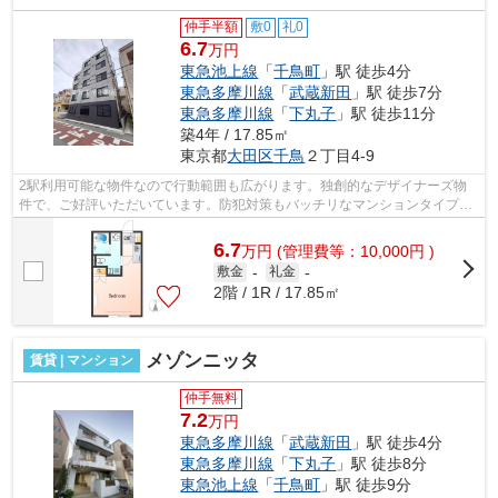
仲手半額
敷0
礼0
6.7
万円
東急池上線
「
千鳥町
」駅 徒歩4分
東急多摩川線
「
武蔵新田
」駅 徒歩7分
東急多摩川線
「
下丸子
」駅 徒歩11分
築4年 / 17.85㎡
東京都
大田区
千鳥
２丁目4-9
2駅利用可能な物件なので行動範囲も広がります。独創的なデザイナーズ物
件で、ご好評いただいています。防犯対策もバッチリなマンションタイプの
物件です。陽当たりがよく、洗濯物がよ...
6.7
万
円
(管理費等：10,000円 )
敷金
-
礼金
-
2階 / 1R / 17.85㎡
メゾンニッタ
賃貸 | マンション
仲手無料
7.2
万円
東急多摩川線
「
武蔵新田
」駅 徒歩4分
東急多摩川線
「
下丸子
」駅 徒歩8分
東急池上線
「
千鳥町
」駅 徒歩9分