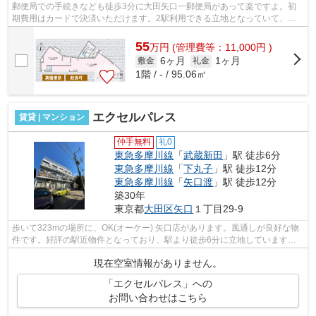
郵便局での手続きなども徒歩3分に大田矢口一郵便局があって楽ですよ。初
期費用はカードで決済いただけます。2駅利用できる立地となっていて、ア
クセスが良いです。特徴的な外観と洗練...
55
万
円
(管理費等：11,000円 )
6ヶ月
1ヶ月
敷金
礼金
1階 / - / 95.06㎡
エクセルパレス
賃貸 | マンション
仲手無料
礼0
東急多摩川線
「
武蔵新田
」駅 徒歩6分
東急多摩川線
「
下丸子
」駅 徒歩12分
東急多摩川線
「
矢口渡
」駅 徒歩12分
築30年
東京都
大田区
矢口
１丁目29-9
歩いて323mの場所に、OK(オーケー) 矢口店があります。風通しが良好な物
件です。好評の駅近物件となっており、駅より徒歩6分に立地しています。
カード決済であれば、現金が手元になく...
現在空室情報がありません。
「エクセルパレス」への
お問い合わせはこちら