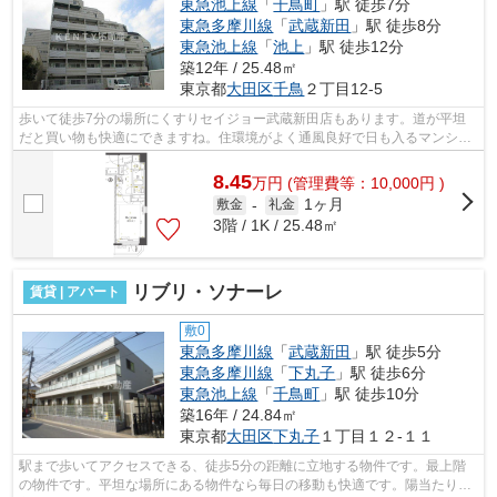
東急池上線
「
千鳥町
」駅 徒歩7分
東急多摩川線
「
武蔵新田
」駅 徒歩8分
東急池上線
「
池上
」駅 徒歩12分
築12年 / 25.48㎡
東京都
大田区
千鳥
２丁目12-5
歩いて徒歩7分の場所にくすりセイジョー武蔵新田店もあります。道が平坦
だと買い物も快適にできますね。住環境がよく通風良好で日も入るマンショ
ンをご提供します。駅まで徒歩7分なの...
8.45
万
円
(管理費等：10,000円 )
1ヶ月
敷金
-
礼金
3階 / 1K / 25.48㎡
リブリ・ソナーレ
賃貸 | アパート
敷0
東急多摩川線
「
武蔵新田
」駅 徒歩5分
東急多摩川線
「
下丸子
」駅 徒歩6分
東急池上線
「
千鳥町
」駅 徒歩10分
築16年 / 24.84㎡
東京都
大田区
下丸子
１丁目１２-１１
駅まで歩いてアクセスできる、徒歩5分の距離に立地する物件です。最上階
の物件です。平坦な場所にある物件なら毎日の移動も快適です。陽当たりが