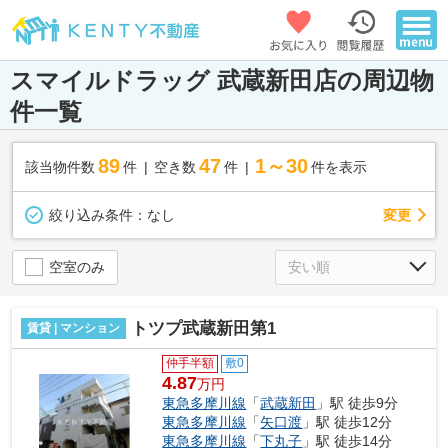
スマイルドラッグ 武蔵新田店の周辺物
件一覧
89
47
1～30
該当物件数
件
空き数
件
件を表示
変更
絞り込み条件：
なし
空室のみ
トツプ武蔵新田第1
賃貸 | マンション
仲手半額
敷0
4.87
万円
東急多摩川線
「
武蔵新田
」駅 徒歩9分
東急多摩川線
「
矢口渡
」駅 徒歩12分
東急多摩川線
「
下丸子
」駅 徒歩14分