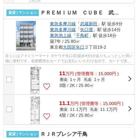
ＰＲＥＭＩＵＭ ＣＵＢＥ 武蔵新田
賃貸 | マンション
東急多摩川線
「
武蔵新田
」駅 徒歩9分
東急多摩川線
「
矢口渡
」駅 徒歩14分
東急池上線
「
千鳥町
」駅 徒歩18分
築7年 / 25.80㎡
東京都
大田区
矢口
２丁目19-2
近くにはファミリーマート タケウチ矢口店(徒歩4分)がありちょっとした買い
物に便利です。初期費用をカードでお支払いいただけるので、カードで決済
したい方にもおすすめです。タイル...
11
万
円
(管理費等：15,000円 )
1ヶ月
1ヶ月
敷金
礼金
3階 / 2K / 25.80㎡
11.1
万
円
(管理費等：15,000円 )
11.1万円
11.1万円
敷金
礼金
4階 / 2K / 25.80㎡
ＲＪＲプレシア千鳥
賃貸 | マンション