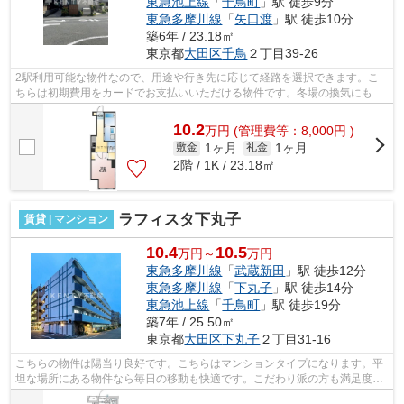
東急池上線
「
千鳥町
」駅 徒歩9分
東急多摩川線
「
矢口渡
」駅 徒歩10分
築6年 / 23.18㎡
東京都
大田区
千鳥
２丁目39-26
2駅利用可能な物件なので、用途や行き先に応じて経路を選択できます。こ
ちらは初期費用をカードでお支払いいただける物件です。冬場の換気にも適
した、風通しの良い湿気が溜まりにくい...
10.2
万
円
(管理費等：8,000円 )
1ヶ月
1ヶ月
敷金
礼金
2階 / 1K / 23.18㎡
ラフィスタ下丸子
賃貸 | マンション
10.4
10.5
万円～
万円
東急多摩川線
「
武蔵新田
」駅 徒歩12分
東急多摩川線
「
下丸子
」駅 徒歩14分
東急池上線
「
千鳥町
」駅 徒歩19分
築7年 / 25.50㎡
東京都
大田区
下丸子
２丁目31-16
こちらの物件は陽当り良好です。こちらはマンションタイプになります。平
坦な場所にある物件なら毎日の移動も快適です。こだわり派の方も満足度の
高いデザイナーズ物件です。利便性が...