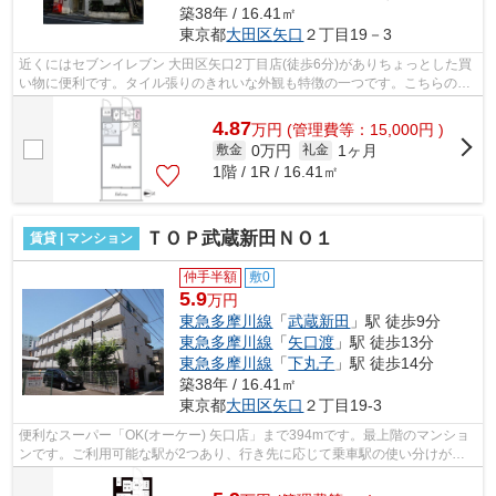
築38年 / 16.41㎡
東京都
大田区
矢口
２丁目19－3
近くにはセブンイレブン 大田区矢口2丁目店(徒歩6分)がありちょっとした買
い物に便利です。タイル張りのきれいな外観も特徴の一つです。こちらの物
件はマンションです。平坦な場所にあ...
4.87
万
円
(管理費等：15,000円 )
0万円
1ヶ月
敷金
礼金
1階 / 1R / 16.41㎡
ＴＯＰ武蔵新田ＮＯ１
賃貸 | マンション
仲手半額
敷0
5.9
万円
東急多摩川線
「
武蔵新田
」駅 徒歩9分
東急多摩川線
「
矢口渡
」駅 徒歩13分
東急多摩川線
「
下丸子
」駅 徒歩14分
築38年 / 16.41㎡
東京都
大田区
矢口
２丁目19-3
便利なスーパー「OK(オーケー) 矢口店」まで394mです。最上階のマンショ
ンです。ご利用可能な駅が2つあり、行き先に応じて乗車駅の使い分けがで
きます。防犯対策もバッチリなマンショ...