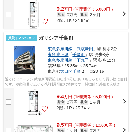
良いので洗濯物も乾きやすい物件です。...
9.2
万
円
(管理費等：5,000円 )
0万円
2ヶ月
敷金
礼金
2階 / 1K / 24.84㎡
ガリシア千鳥町
賃貸 | マンション
東急多摩川線
「
武蔵新田
」駅 徒歩2分
東急池上線
「
千鳥町
」駅 徒歩8分
東急多摩川線
「
下丸子
」駅 徒歩12分
築26年 / 25.35㎡～25.74㎡
東京都
大田区
千鳥
２丁目28-15
近くにはローソン 武蔵新田駅前店(徒歩3分)がありちょっとした買い物に便利
です。移動範囲が広がる2駅利用可能な物件です。特徴的な外観と洗練され
た設計の内装を持つデザイナーズ。こ...
9.4
万
円
(管理費等：5,000円 )
0万円
1ヶ月
敷金
礼金
2階 / 1R / 25.74㎡
9.5
万
円
(管理費等：10,000円 )
1ヶ月
0万円
敷金
礼金