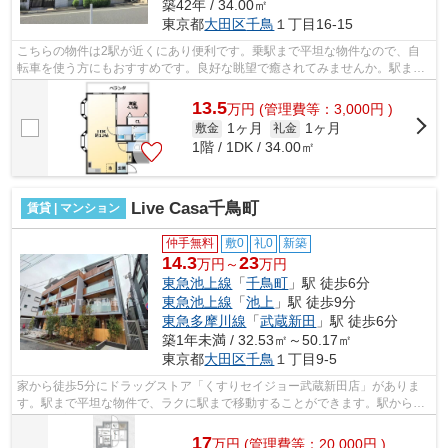
築42年 / 34.00㎡
東京都
大田区
千鳥
１丁目16-15
こちらの物件は2駅が近くにあり便利です。乗駅まで平坦な物件なので、自
転車を使う方にもおすすめです。良好な眺望で癒されてみませんか。駅まで
徒歩3分の立地が魅力的な、利便性の高...
13.5
万
円
(管理費等：3,000円 )
1ヶ月
1ヶ月
敷金
礼金
1階 / 1DK / 34.00㎡
Live Casa千鳥町
賃貸 | マンション
仲手無料
敷0
礼0
新築
14.3
23
万円～
万円
東急池上線
「
千鳥町
」駅 徒歩6分
東急池上線
「
池上
」駅 徒歩9分
東急多摩川線
「
武蔵新田
」駅 徒歩6分
築1年未満 / 32.53㎡～50.17㎡
東京都
大田区
千鳥
１丁目9-5
家から徒歩5分にドラッグストア「くすりセイジョー武蔵新田店」がありま
す。駅まで平坦な物件で、ラクに駅まで移動することができます。駅から徒
歩6分に立地する、魅力的な駅近物件で...
17
万
円
(管理費等：20,000円 )