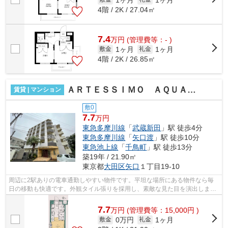
4階 / 2K / 27.04㎡
7.4
万
円
(管理費等：- )
1ヶ月
1ヶ月
敷金
礼金
4階 / 2K / 26.85㎡
ＡＲＴＥＳＳＩＭＯ ＡＱＵＡ ＶＡＣＡＮＺＡ
賃貸 | マンション
敷0
7.7
万円
東急多摩川線
「
武蔵新田
」駅 徒歩4分
東急多摩川線
「
矢口渡
」駅 徒歩10分
東急池上線
「
千鳥町
」駅 徒歩13分
築19年 / 21.90㎡
東京都
大田区
矢口
１丁目19-10
周辺に2駅ありの電車通勤しやすい物件です。平坦な場所にある物件なら毎
日の移動も快適です。外観タイル張りを採用し、素敵な見た目を演出しま
す。最上階の物件です。空気の入れ替えが...
7.7
万
円
(管理費等：15,000円 )
0万円
1ヶ月
敷金
礼金