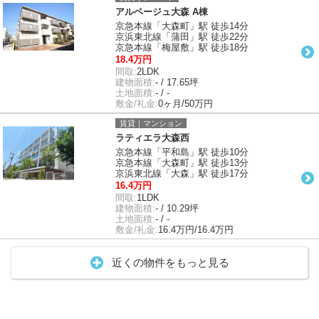
アルページュ大森 A棟
京急本線「大森町」駅 徒歩14分
京浜東北線「蒲田」駅 徒歩22分
京急本線「梅屋敷」駅 徒歩18分
18.4万円
間取:
2LDK
建物面積:
- / 17.65坪
土地面積:
- / -
敷金/礼金:
0ヶ月/50万円
賃貸｜マンション
ラティエラ大森西
京急本線「平和島」駅 徒歩10分
京急本線「大森町」駅 徒歩13分
京浜東北線「大森」駅 徒歩17分
16.4万円
間取:
1LDK
建物面積:
- / 10.29坪
土地面積:
- / -
敷金/礼金:
16.4万円/16.4万円
近くの物件をもっと見る