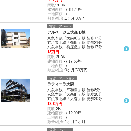
30.2万円
間取:
3LDK
建物面積:
- / 18.21坪
土地面積:
- / -
敷金/礼金:
1ヶ月/0万円
賃貸｜アパート
アルページュ大森 D棟
京急本線「大森町」駅 徒歩13分
京浜東北線「蒲田」駅 徒歩21分
京急本線「梅屋敷」駅 徒歩17分
18万円
間取:
2LDK
建物面積:
- / 17.65坪
土地面積:
- / -
敷金/礼金:
0ヶ月/50万円
賃貸｜マンション
ラティエラ大森
京急本線「平和島」駅 徒歩8分
京急本線「大森町」駅 徒歩10分
京浜東北線「大森」駅 徒歩20分
18.8万円
間取:
2K
建物面積:
- / 12.99坪
土地面積:
- / -
敷金/礼金:
1ヶ月/1ヶ月
賃貸｜アパート