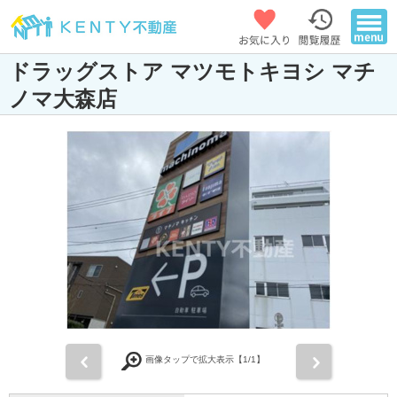
ドラッグストア マツモトキヨシ マチ
ノマ大森店
前
次
画像タップで拡大表示【
1
/1】