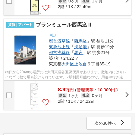
0ヶ月
1ヶ月
敷金
礼金
2階 / 1K / 22.40㎡
ブランミュール西馬込Ⅱ
賃貸 | アパート
礼0
都営浅草線
「
西馬込
」駅 徒歩11分
東急池上線
「
洗足池
」駅 徒歩19分
都営浅草線
「
馬込
」駅 徒歩21分
築7年 / 24.22㎡
東京都
大田区
上池台
５丁目35-19
物件から294mの場所には大田東雪谷五郵便局があります。敷地内にはキレ
イなゴミ捨て場も設けられています。2駅利用可能なので、用途や行き先に
応じて経路を選択できます。こちらの物件...
8.9
万
円
(管理費等：10,000円 )
1ヶ月
0ヶ月
敷金
礼金
2階 / 1DK / 24.22㎡
次の30件へ