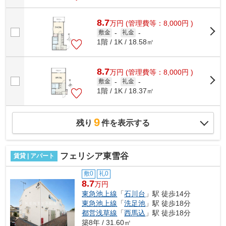
8.7
万
円
(管理費等：8,000円 )
敷金
-
礼金
-
1階 / 1K / 18.58㎡
8.7
万
円
(管理費等：8,000円 )
敷金
-
礼金
-
1階 / 1K / 18.37㎡
9
残り
件を表示する
フェリシア東雪谷
賃貸 | アパート
敷0
礼0
8.7
万円
東急池上線
「
石川台
」駅 徒歩14分
東急池上線
「
洗足池
」駅 徒歩18分
都営浅草線
「
西馬込
」駅 徒歩18分
築8年 / 31.60㎡