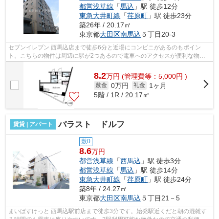
都営浅草線
「
馬込
」駅 徒歩12分
東急大井町線
「
荏原町
」駅 徒歩23分
築26年 / 20.17㎡
東京都
大田区
南馬込
５丁目20-3
セブンイレブン 西馬込店まで徒歩6分と近場にコンビニがあるのもポイン
ト。こちらの物件は周辺に駅が2つあるので電車へのアクセスが便利な物件
です。きれいな外観を簡単に保つことがで...
8.2
万
円
(管理費等：5,000円 )
0万円
1ヶ月
敷金
礼金
5階 / 1R / 20.17㎡
パラスト ドルフ
賃貸 | アパート
敷0
8.6
万円
都営浅草線
「
西馬込
」駅 徒歩3分
都営浅草線
「
馬込
」駅 徒歩14分
東急大井町線
「
荏原町
」駅 徒歩24分
築8年 / 24.27㎡
東京都
大田区
南馬込
５丁目21－5
まいばすけっと 西馬込駅前店まで徒歩3分です。始発駅近くだと朝の混雑す