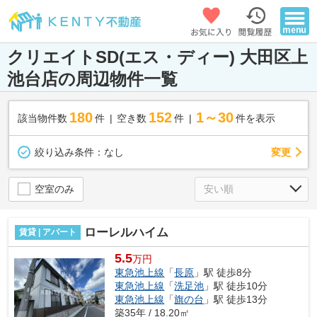
クリエイトSD(エス・ディー) 大田区上
池台店の周辺物件一覧
180
152
1～30
該当物件数
件
空き数
件
件を表示
変更
絞り込み条件：
なし
空室のみ
ローレルハイム
賃貸 | アパート
5.5
万円
東急池上線
「
長原
」駅 徒歩8分
東急池上線
「
洗足池
」駅 徒歩10分
東急池上線
「
旗の台
」駅 徒歩13分
築35年 / 18.20㎡