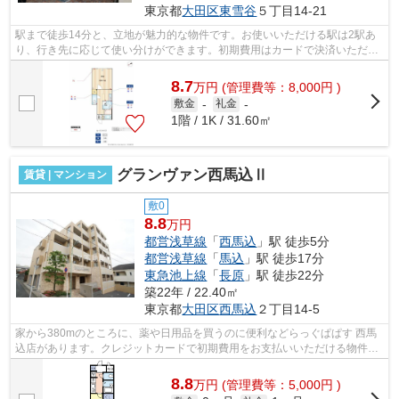
東京都
大田区
東雪谷
５丁目14-21
駅まで徒歩14分と、立地が魅力的な物件です。お使いいただける駅は2駅あ
り、行き先に応じて使い分けができます。初期費用はカードで決済いただけ
ます。平坦な場所にある物件なら毎日の...
8.7
万
円
(管理費等：8,000円 )
敷金
-
礼金
-
1階 / 1K / 31.60㎡
グランヴァン西馬込Ⅱ
賃貸 | マンション
敷0
8.8
万円
都営浅草線
「
西馬込
」駅 徒歩5分
都営浅草線
「
馬込
」駅 徒歩17分
東急池上線
「
長原
」駅 徒歩22分
築22年 / 22.40㎡
東京都
大田区
西馬込
２丁目14-5
家から380mのところに、薬や日用品を買うのに便利などらっぐぱぱす 西馬
込店があります。クレジットカードで初期費用をお支払いいただける物件で
す。おしゃれなあなたには、外観タイル...
8.8
万
円
(管理費等：5,000円 )