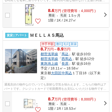
る時間でも電車に座りやすいです。2駅利用可能な物件なので交通の利便性
が良いのが魅力です。こちらの物件はア...
8.6
万
円
(管理費等：4,000円 )
1.5ヶ月
敷金
-
礼金
1階 / 1K / 24.27㎡
ＭＥＬＬＡＳ馬込
賃貸 | アパート
仲手半額
敷0
礼0
新築
8.7
8.9
万円～
万円
都営浅草線
「
馬込
」駅 徒歩10分
都営浅草線
「
西馬込
」駅 徒歩12分
東急池上線
「
長原
」駅 徒歩16分
予定 / 18.11㎡～18.58㎡
東京都
大田区
中馬込
１丁目18（以下未
定）
通風良好の物件なのでいつでも新鮮な空気を味わえます。こちらの物件はア
パートです。クレジットカードで初期費用をお支払いいただける物件です。
2駅利用可能な物件なので行動範囲も広...
8.7
万
円
(管理費等：8,000円 )
敷金
-
礼金
-
1階 / 1R / 18.53㎡