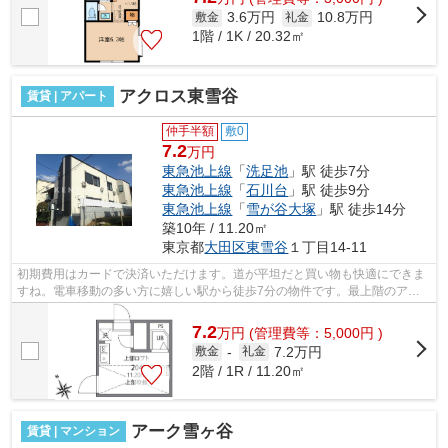
3.6万円
10.8万円
敷金
礼金
1階 / 1K / 20.32㎡
アクロス東雪谷
賃貸 | アパート
仲手半額
敷0
7.2
万円
東急池上線
「
洗足池
」駅 徒歩7分
東急池上線
「
石川台
」駅 徒歩9分
東急池上線
「
雪が谷大塚
」駅 徒歩14分
築10年 / 11.20㎡
東京都
大田区
東雪谷
１丁目14-11
初期費用はカードで決済いただけます。道が平坦だと買い物も快適にできま
すね。電車移動の多い方に嬉しい駅から徒歩7分の物件です。最上階のアパ
ートです。こちらの物件はアパートです...
7.2
万
円
(管理費等：5,000円 )
7.2万円
敷金
-
礼金
2階 / 1R / 11.20㎡
アーク雪ヶ谷
賃貸 | マンション