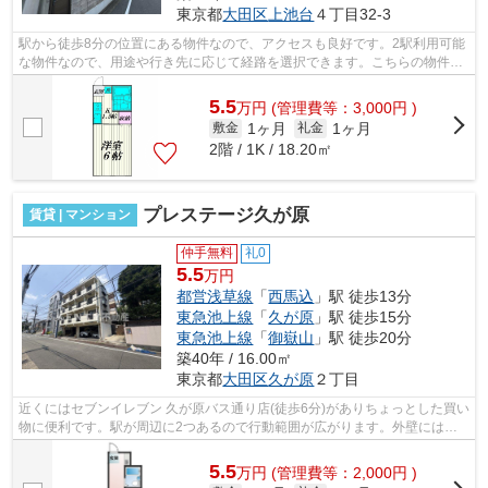
東京都
大田区
上池台
４丁目32-3
駅から徒歩8分の位置にある物件なので、アクセスも良好です。2駅利用可能
な物件なので、用途や行き先に応じて経路を選択できます。こちらの物件は
アパートです。初期費用をカードでお...
5.5
万
円
(管理費等：3,000円 )
1ヶ月
1ヶ月
敷金
礼金
2階 / 1K / 18.20㎡
プレステージ久が原
賃貸 | マンション
仲手無料
礼0
5.5
万円
都営浅草線
「
西馬込
」駅 徒歩13分
東急池上線
「
久が原
」駅 徒歩15分
東急池上線
「
御嶽山
」駅 徒歩20分
築40年 / 16.00㎡
東京都
大田区
久が原
２丁目
近くにはセブンイレブン 久が原バス通り店(徒歩6分)がありちょっとした買い
物に便利です。駅が周辺に2つあるので行動範囲が広がります。外壁にはタ
イルが張られてあり、印象的な外観と...
5.5
万
円
(管理費等：2,000円 )