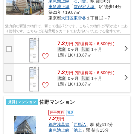
東急池上線
「
石川台
」駅 徒歩6分
東急池上線
「
雪が谷大塚
」駅 徒歩14分
築21年 / 19.87㎡
東京都
大田区
東雪谷
１丁目12－7
魅力的な駅近の物件で、駅まで徒歩7分です。こちらの物件は2駅が近くにあ
り便利です。こちらは初期費用をカードでお支払いいただける物件です。敷
地内にごみ置き場があるのでゴミの持...
7.2
万
円
(管理費等：6,500円 )
0ヶ月
1ヶ月
敷金
礼金
1階 / 1K / 19.87㎡
7.2
万
円
(管理費等：6,500円 )
0ヶ月
1ヶ月
敷金
礼金
1階 / 1K / 19.87㎡
佐野マンション
賃貸 | マンション
仲手無料
礼0
7.2
万円
都営浅草線
「
西馬込
」駅 徒歩12分
東急池上線
「
池上
」駅 徒歩15分