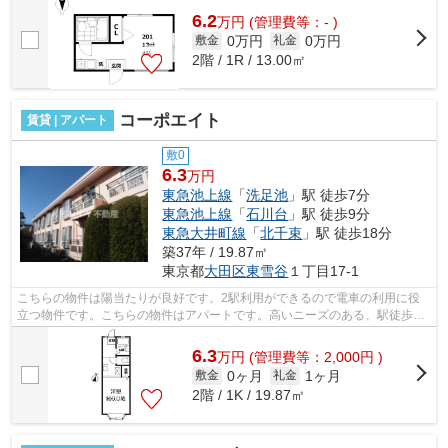
6.2
万
円
(管理費等：- )
0万円
0万円
敷金
礼金
2階 / 1R / 13.00㎡
コーポエイト
賃貸 | アパート
敷0
6.3
万円
東急池上線
「
洗足池
」駅 徒歩7分
東急池上線
「
石川台
」駅 徒歩9分
東急大井町線
「
北千束
」駅 徒歩18分
築37年 / 19.87㎡
東京都
大田区
東雪谷
１丁目17-1
こちらの物件は陽当たりが良好です。2駅利用ができるので電車の利用に役
立つ物件です。こちらの物件はアパートです。高いニーズのある、駅徒歩7
分の物件です。初期費用はカードで決済...
6.3
万
円
(管理費等：2,000円 )
0ヶ月
1ヶ月
敷金
礼金
2階 / 1K / 19.87㎡