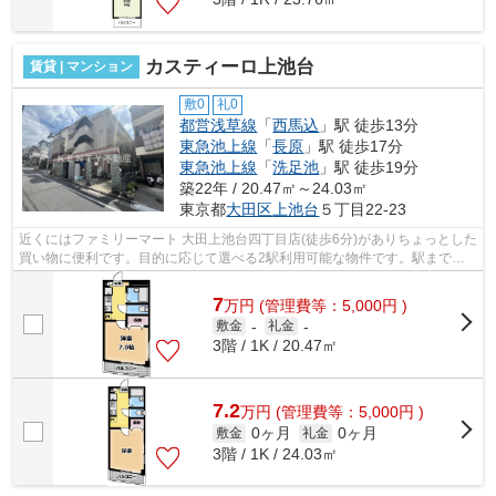
カスティーロ上池台
賃貸 | マンション
敷0
礼0
都営浅草線
「
西馬込
」駅 徒歩13分
東急池上線
「
長原
」駅 徒歩17分
東急池上線
「
洗足池
」駅 徒歩19分
築22年 / 20.47㎡～24.03㎡
東京都
大田区
上池台
５丁目22-23
近くにはファミリーマート 大田上池台四丁目店(徒歩6分)がありちょっとした
買い物に便利です。目的に応じて選べる2駅利用可能な物件です。駅まで歩
いて13分ほどの、魅力的な立地の物件...
7
万
円
(管理費等：5,000円 )
敷金
-
礼金
-
3階 / 1K / 20.47㎡
7.2
万
円
(管理費等：5,000円 )
0ヶ月
0ヶ月
敷金
礼金
3階 / 1K / 24.03㎡