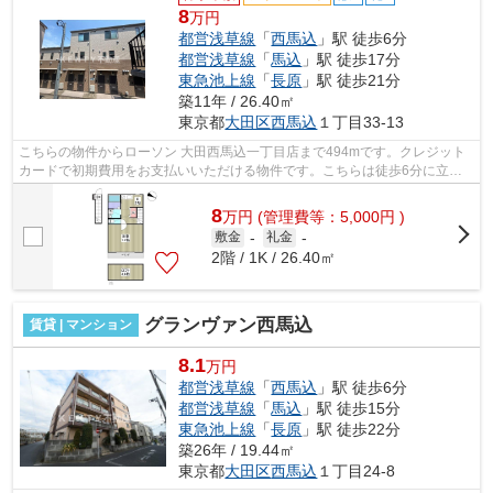
8
万円
都営浅草線
「
西馬込
」駅 徒歩6分
都営浅草線
「
馬込
」駅 徒歩17分
東急池上線
「
長原
」駅 徒歩21分
築11年 / 26.40㎡
東京都
大田区
西馬込
１丁目33-13
こちらの物件からローソン 大田西馬込一丁目店まで494mです。クレジット
カードで初期費用をお支払いいただける物件です。こちらは徒歩6分に立地
する物件です。こちらの物件はアパート...
8
万
円
(管理費等：5,000円 )
敷金
-
礼金
-
2階 / 1K / 26.40㎡
グランヴァン西馬込
賃貸 | マンション
8.1
万円
都営浅草線
「
西馬込
」駅 徒歩6分
都営浅草線
「
馬込
」駅 徒歩15分
東急池上線
「
長原
」駅 徒歩22分
築26年 / 19.44㎡
東京都
大田区
西馬込
１丁目24-8