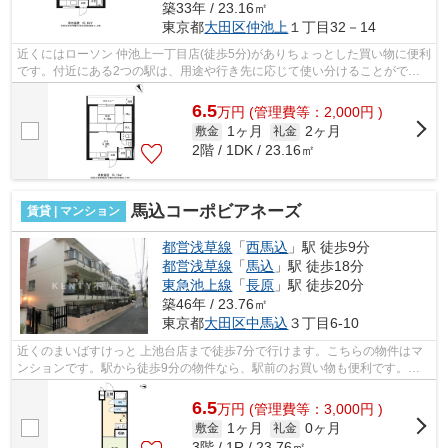
築33年 / 23.16㎡
東京都
大田区
仲池上
１丁目32－14
近くにはローソン 仲池上一丁目店(徒歩5分)がありちょっとした買い物に便利
です。付近にある2つの駅は、用途や行き先に応じて使い分けることができ
ます。駅から徒歩15分のところにある...
6.5
万
円
(管理費等：2,000円 )
1ヶ月
2ヶ月
敷金
礼金
2階 / 1DK / 23.16㎡
馬込コーポビアネーズ
賃貸 | マンション
都営浅草線
「
西馬込
」駅 徒歩9分
都営浅草線
「
馬込
」駅 徒歩18分
東急池上線
「
長原
」駅 徒歩20分
築46年 / 23.76㎡
東京都
大田区
中馬込
３丁目6-10
近くのまいばすけっと 上池台店まで徒歩7分で行けます。こちらの物件はマ
ンションです。駅から徒歩9分の物件なら、駅前のお買い物も便利です。付
近にある2つの駅は、用途や行き先に応...
6.5
万
円
(管理費等：3,000円 )
1ヶ月
0ヶ月
敷金
礼金
3階 / 1R / 23.76㎡