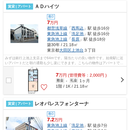
ＡＤハイツ
賃貸 | アパート
敷0
7
万円
都営浅草線
「
西馬込
」駅 徒歩16分
東急池上線
「
洗足池
」駅 徒歩16分
東急池上線
「
長原
」駅 徒歩18分
築30年 / 21.18㎡
東京都
大田区
上池台
３丁目
みずほ銀行上池上支店まで64mです。陽当たりの良い物件です。始発駅に近
いアパートだと朝の通勤も少し楽にできます。こちらの物件はアパートで
す。周辺に2駅ありの電車通勤しやすいア...
7
万
円
(管理費等：2,000円 )
1ヶ月
敷金
-
礼金
1階 / 1K / 21.18㎡
レオパレスフォンターナ
賃貸 | アパート
敷0
7.2
万円
東急池上線
「
洗足池
」駅 徒歩7分