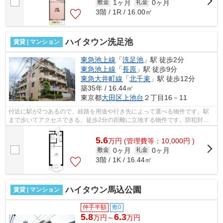
1ヶ月
0ヶ月
敷金
礼金
3階 / 1R / 16.00㎡
ハイタウン洗足池
賃貸 | マンション
東急池上線
「
洗足池
」駅 徒歩2分
東急池上線
「
長原
」駅 徒歩9分
東急大井町線
「
北千束
」駅 徒歩12分
築35年 / 16.44㎡
東京都
大田区
上池台
２丁目16－11
付近に駅が2つあるので、経路を用途や行き先によって選べる物件です。駅
まで歩いてアクセスできる、徒歩2分の距離に立地する物件です。防犯対策
もバッチリなマンションタイプの物件で...
5.6
万
円
(管理費等：10,000円 )
0ヶ月
0ヶ月
敷金
礼金
3階 / 1K / 16.44㎡
ハイタウン馬込公園
賃貸 | マンション
仲手半額
敷0
5.8
6.3
万円～
万円