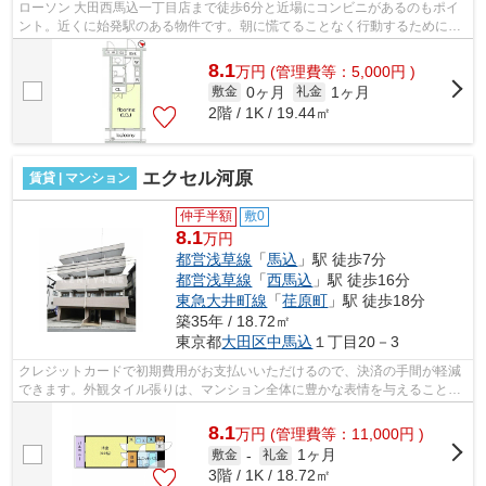
ローソン 大田西馬込一丁目店まで徒歩6分と近場にコンビニがあるのもポイ
ント。近くに始発駅のある物件です。朝に慌てることなく行動するために駅
から徒歩6分の駅近物件はいかがでしょ...
8.1
万
円
(管理費等：5,000円 )
0ヶ月
1ヶ月
敷金
礼金
2階 / 1K / 19.44㎡
エクセル河原
賃貸 | マンション
仲手半額
敷0
8.1
万円
都営浅草線
「
馬込
」駅 徒歩7分
都営浅草線
「
西馬込
」駅 徒歩16分
東急大井町線
「
荏原町
」駅 徒歩18分
築35年 / 18.72㎡
東京都
大田区
中馬込
１丁目20－3
クレジットカードで初期費用がお支払いいただけるので、決済の手間が軽減
できます。外観タイル張りは、マンション全体に豊かな表情を与えることが
できます。周辺に駅が2つあるので電車...
8.1
万
円
(管理費等：11,000円 )
1ヶ月
敷金
-
礼金
3階 / 1K / 18.72㎡