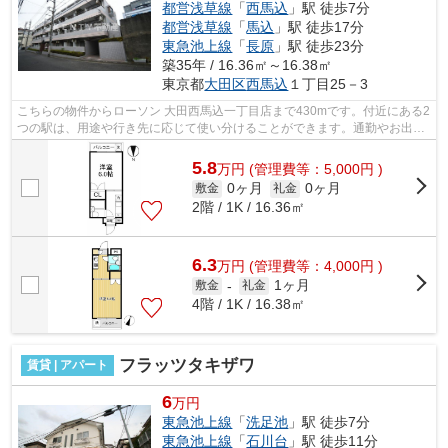
都営浅草線
「
西馬込
」駅 徒歩7分
都営浅草線
「
馬込
」駅 徒歩17分
東急池上線
「
長原
」駅 徒歩23分
築35年 / 16.36㎡～16.38㎡
東京都
大田区
西馬込
１丁目25－3
こちらの物件からローソン 大田西馬込一丁目店まで430mです。付近にある2
つの駅は、用途や行き先に応じて使い分けることができます。通勤やお出か
けに便利な、徒歩7分に駅のある物件で...
5.8
万
円
(管理費等：5,000円 )
0ヶ月
0ヶ月
敷金
礼金
2階 / 1K / 16.36㎡
6.3
万
円
(管理費等：4,000円 )
1ヶ月
敷金
-
礼金
4階 / 1K / 16.38㎡
フラッツタキザワ
賃貸 | アパート
6
万円
東急池上線
「
洗足池
」駅 徒歩7分
東急池上線
「
石川台
」駅 徒歩11分