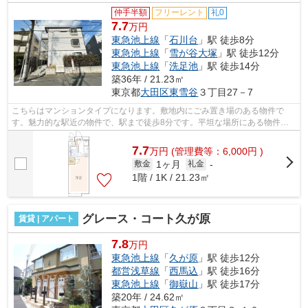
仲手半額
フリーレント
礼0
7.7
万円
東急池上線
「
石川台
」駅 徒歩8分
東急池上線
「
雪が谷大塚
」駅 徒歩12分
東急池上線
「
洗足池
」駅 徒歩14分
築36年 / 21.23㎡
東京都
大田区
東雪谷
３丁目27－7
こちらはマンションタイプになります。敷地内にごみ置き場のある物件で
す。魅力的な駅近の物件で、駅まで徒歩8分です。平坦な場所にある物件な
ら毎日の移動も快適です。こちらの物件で...
7.7
万
円
(管理費等：6,000円 )
1ヶ月
敷金
礼金
-
1階 / 1K / 21.23㎡
グレース・コート久が原
賃貸 | アパート
7.8
万円
東急池上線
「
久が原
」駅 徒歩12分
都営浅草線
「
西馬込
」駅 徒歩16分
東急池上線
「
御嶽山
」駅 徒歩17分
築20年 / 24.62㎡