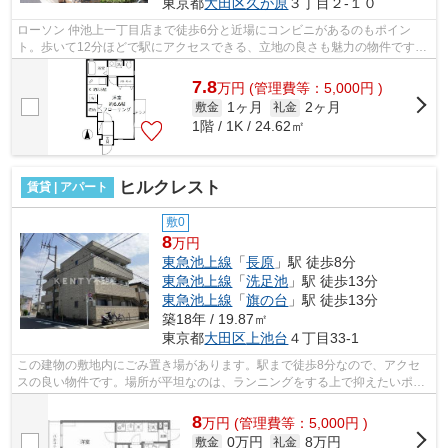
東京都
大田区
久が原
３丁目２-１０
ローソン 仲池上一丁目店まで徒歩6分と近場にコンビニがあるのもポイン
ト。歩いて12分ほどで駅にアクセスできる、立地の良さも魅力の物件です。
こちらは初期費用をカードでお支払いい...
7.8
万
円
(管理費等：5,000円 )
1ヶ月
2ヶ月
敷金
礼金
1階 / 1K / 24.62㎡
ヒルクレスト
賃貸 | アパート
敷0
8
万円
東急池上線
「
長原
」駅 徒歩8分
東急池上線
「
洗足池
」駅 徒歩13分
東急池上線
「
旗の台
」駅 徒歩13分
築18年 / 19.87㎡
東京都
大田区
上池台
４丁目33-1
この建物の敷地内にごみ置き場があります。駅まで徒歩8分なので、アクセ
スの良い物件です。場所が平坦なのは、ランニングをする上で抑えたいポイ
ントですね。こちらの物件はアパートで...
8
万
円
(管理費等：5,000円 )
0万円
8万円
敷金
礼金