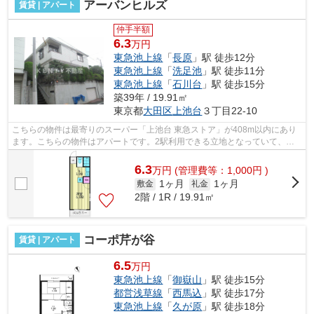
アーバンヒルズ
賃貸 | アパート
仲手半額
6.3
万円
東急池上線
「
長原
」駅 徒歩12分
東急池上線
「
洗足池
」駅 徒歩11分
東急池上線
「
石川台
」駅 徒歩15分
築39年 / 19.91㎡
東京都
大田区
上池台
３丁目22-10
こちらの物件は最寄りのスーパー「上池台 東急ストア」が408m以内にあり
ます。こちらの物件はアパートです。2駅利用できる立地となっていて、ア
クセスが良いです。こちらのアパートで...
6.3
万
円
(管理費等：1,000円 )
1ヶ月
1ヶ月
敷金
礼金
2階 / 1R / 19.91㎡
コーポ芹が谷
賃貸 | アパート
6.5
万円
東急池上線
「
御嶽山
」駅 徒歩15分
都営浅草線
「
西馬込
」駅 徒歩17分
東急池上線
「
久が原
」駅 徒歩18分