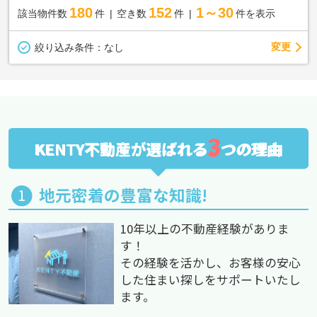
180
152
1～30
該当物件数
件
空き数
件
件を表示
変更
絞り込み条件：
なし
3
KENTY不動産が選ばれる
つの理由
地元密着の豊富な知識!
10年以上の不動産経験がありま
す！
その経験を活かし、お客様の安心
した住まい探しをサポートいたし
ます。