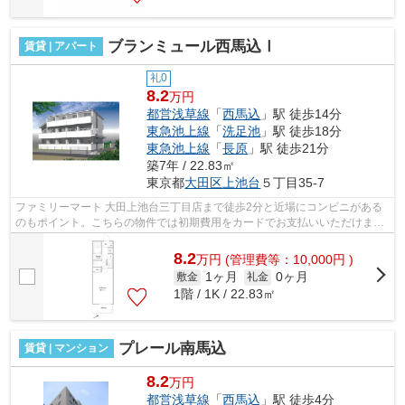
ブランミュール西馬込Ⅰ
賃貸 | アパート
礼0
8.2
万円
都営浅草線
「
西馬込
」駅 徒歩14分
東急池上線
「
洗足池
」駅 徒歩18分
東急池上線
「
長原
」駅 徒歩21分
築7年 / 22.83㎡
東京都
大田区
上池台
５丁目35-7
ファミリーマート 大田上池台三丁目店まで徒歩2分と近場にコンビニがある
のもポイント。こちらの物件では初期費用をカードでお支払いいただけま
す。2駅利用できるアパートは電車での移...
8.2
万
円
(管理費等：10,000円 )
1ヶ月
0ヶ月
敷金
礼金
1階 / 1K / 22.83㎡
プレール南馬込
賃貸 | マンション
8.2
万円
都営浅草線
「
西馬込
」駅 徒歩4分