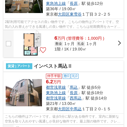
東急池上線
「
長原
」駅 徒歩12分
築36年 / 19.00㎡
東京都
大田区
東雪谷
１丁目３２-２５
2駅利用可能でアクセスの良い物件です。こちらの物件はアパートです。空
気の入れ替えができる風通しの良い物件です。こちらは初期費用をカードで
お支払いいただける物件なので、支払い...
6
万
円
(管理費等：1,000円 )
1ヶ月
1ヶ月
敷金
礼金
1階 / 1K / 19.00㎡
インベスト馬込Ⅱ
賃貸 | アパート
仲手半額
敷0
礼0
6.2
万円
都営浅草線
「
馬込
」駅 徒歩5分
東急池上線
「
長原
」駅 徒歩18分
都営浅草線
「
西馬込
」駅 徒歩14分
築21年 / 13.00㎡
東京都
大田区
中馬込
１丁目２０-１５
こちらの物件はアパートです。徒歩5分に駅がある物件です。室内に新鮮な
空気を取り入れやすい風通しが良好な物件です。最上階の物件です。クレジ
ットカードで初期費用がお支払いいただ...