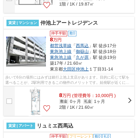
1階 / 1K / 19.87㎡
仲池上アートレジデンス
賃貸 | マンション
仲手半額
敷0
8
万円
都営浅草線
「
西馬込
」駅 徒歩17分
東急池上線
「
御嶽山
」駅 徒歩18分
東急池上線
「
久が原
」駅 徒歩19分
築17年 / 21.60㎡
東京都
大田区
仲池上
１丁目31-14
歩いて6分の場所にはみずほ銀行上池上支店があります。目的に応じて駅を
選べることが、2駅利用できるこの物件のメリットです。始発駅が近くにあ
る物件です。こちらの物件はマンション...
8
万
円
(管理費等：10,000円 )
0ヶ月
1ヶ月
敷金
礼金
2階 / 1K / 21.60㎡
リュミエ西馬込
賃貸 | アパート
仲手半額
フリーレント
敷0
礼0