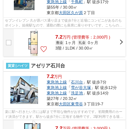
東急池上線
「
千鳥町
」駅 徒歩17分
築55年 / 30.00㎡
東京都
大田区
久が原
２丁目
セブンイレブン 久が原バス通り店まで徒歩7分と近場にコンビニがあるのも
ポイント。始発駅なので、通勤の際にも座席に座りやすいです。こちらの物
件はマンションです。最寄りの駅まで...
7.2
万
円
(管理費等：2,000円 )
1ヶ月
0ヶ月
敷金
礼金
3階 / 1LDK / 30.00㎡
アゼリア石川台
賃貸 | ハイツ
7.2
万円
東急池上線
「
石川台
」駅 徒歩7分
東急池上線
「
雪が谷大塚
」駅 徒歩12分
東急池上線
「
洗足池
」駅 徒歩14分
築27年 / 20.32㎡
東京都
大田区
東雪谷
３丁目19-7
楽に駅へ行きたい方には駅まで平坦な物件がおすすめです。初期費用のカー
ド決済ができます。駅から徒歩7分に立地する物件です。2駅利用できる場所
にあり、行き先に合わせて使い分けが...
7.2
万
円
(管理費等：3,000円 )