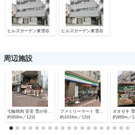
ヒルズガーデン東雪谷
ヒルズガーデン東雪谷
周辺施設
七輪焼肉 安安 雪が谷大塚店
ファミリーマート 雪谷大塚店
オオゼキ 
約958m／12分
約1034m／13分
約989m／1