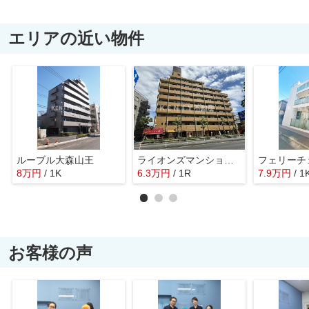
エリアの近い物件
ルーブル大森山王
ライオンズマンション雪が谷大塚
フェリーチ
8
万
円
/ 1K
6.3
万
円
/ 1R
7.9
万
円
/ 1
お客様の声