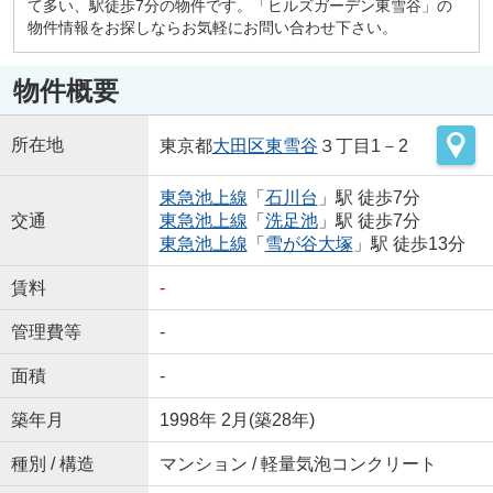
て多い、駅徒歩7分の物件です。「ヒルズガーデン東雪谷」の
物件情報をお探しならお気軽にお問い合わせ下さい。
物件概要
所在地
東京都
大田区
東雪谷
３丁目1－2
東急池上線
「
石川台
」駅 徒歩7分
交通
東急池上線
「
洗足池
」駅 徒歩7分
東急池上線
「
雪が谷大塚
」駅 徒歩13分
賃料
-
管理費等
-
面積
-
築年月
1998年 2月(築28年)
種別 / 構造
マンション / 軽量気泡コンクリート