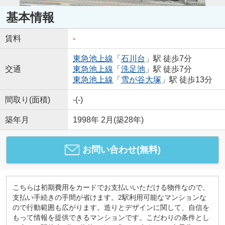
基本情報
賃料
-
東急池上線
「
石川台
」駅 徒歩7分
交通
東急池上線
「
洗足池
」駅 徒歩7分
東急池上線
「
雪が谷大塚
」駅 徒歩13分
間取り(面積)
-(-)
築年月
1998年 2月(築28年)
お問い合わせ(無料)
こちらは初期費用をカードでお支払いいただける物件なので、
支払い手続きの手間が省けます。2駅利用可能なマンションな
ので行動範囲も広がります。造りとデザインに関して、自信を
もって情報を提供できるマンションです。こだわりの条件とし