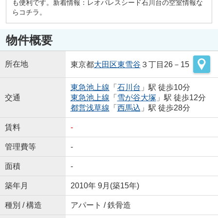
も便利です。新着情報：レオパレスシード石川台の空室情報な
らコチラ。
物件概要
所在地
東京都
大田区
東雪谷
３丁目26－15
東急池上線
「
石川台
」駅 徒歩10分
交通
東急池上線
「
雪が谷大塚
」駅 徒歩12分
都営浅草線
「
西馬込
」駅 徒歩28分
賃料
-
管理費等
-
面積
-
築年月
2010年 9月(築15年)
種別 / 構造
アパート / 鉄骨造