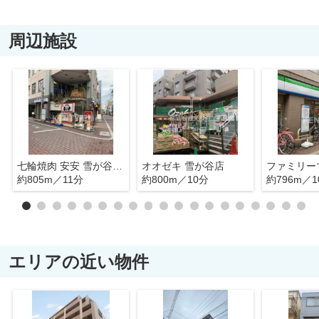
周辺施設
七輪焼肉 安安 雪が谷大塚店
オオゼキ 雪が谷店
約805m／11分
約800m／10分
約796m／1
エリアの近い物件