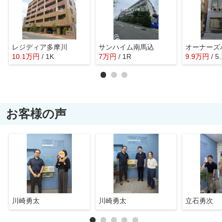
レジディア多摩川
サンハイム南馬込
10.1
万
円
/ 1K
7
万
円
/ 1R
9.9
万
円
/ 5
お客様の声
川崎勇太
川崎勇太
立石勇次