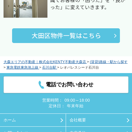
識でお客様の「困った」を「良か
った」に変えていきます。
大森エリアの不動産｜株式会社KENTY不動産大森店
>
(賃貸)路線・駅から探す
>
東急電鉄東急池上線
>
石川台駅
>
レオパレスシード石川台
電話でお問い合わせ
営業時間：
09:00～18:00
定休日：
年末年始
ホーム
会社概要