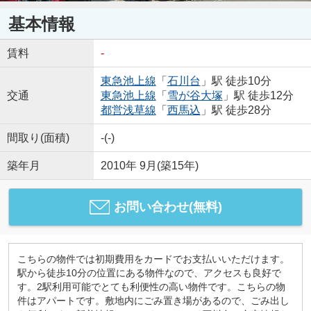
基本情報
賃料
-
東急池上線
「
石川台
」駅 徒歩10分
交通
東急池上線
「
雪が谷大塚
」駅 徒歩12分
都営浅草線
「
西馬込
」駅 徒歩28分
間取り(面積)
-(-)
築年月
2010年 9月(築15年)
お問い合わせ(無料)
こちらの物件では初期費用をカードでお支払いいただけます。
駅から徒歩10分の位置にある物件なので、アクセスも良好で
す。2駅利用可能でとても利便性の高い物件です。こちらの物
件はアパートです。敷地内にごみ置き場があるので、ごみ出し