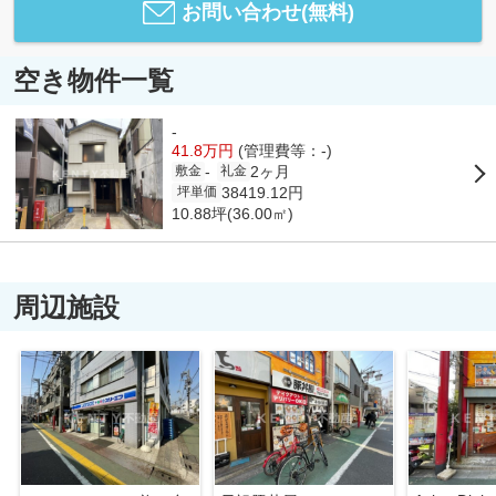
お問い合わせ(無料)
空き物件一覧
-
41.8万円
(管理費等：-)
2ヶ月
-
敷金
礼金
38419.12円
坪単価
10.88坪(36.00㎡)
周辺施設