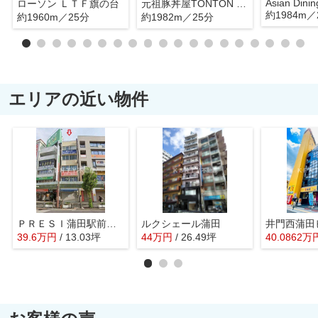
Asian Dini
ローソン ＬＴＦ旗の台
元祖豚丼屋TONTON 旗の台店
約1984m／
約1960m／25分
約1982m／25分
エリアの近い物件
ＰＲＥＳＩ蒲田駅前ビル
ルクシェール蒲田
井門西蒲田
39.6
万
円
/ 13.03坪
44
万
円
/ 26.49坪
40.0862
万