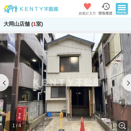
大岡山店舗 (
1
室)
1 / 4