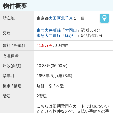
物件概要
所在地
東京都
大田区
北千束
１丁目
東急大井町線
「
大岡山
」駅 徒歩4分
交通
東急大井町線
「
緑が丘
」駅 徒歩13分
賃料 / 坪単価
41.8万円
/ 3.84万円
管理費等
-
坪数(面積)
10.88坪(36.00㎡)
築年月
1953年 5月(築73年)
種別 / 構造
店舗一部 / 木造
階建
2階建
こちらは初期費用をカードでお支払いい
ただける物件なので、支払い手続きの手