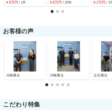
4.9
万
円
/ 1R
9.8
万
円
/ 2DK
6.2
万
円
/ 1
お客様の声
川崎勇太
川崎勇太
立石勇次
こだわり特集