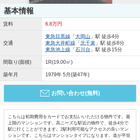
基本情報
賃料
6.8万円
東急目黒線
「
大岡山
」駅 徒歩4分
交通
東急大井町線
「
北千束
」駅 徒歩8分
東急池上線
「
石川台
」駅 徒歩15分
間取り(面積)
1R(19.00㎡)
築年月
1979年 5月(築47年)
お問い合わせ(無料)
こちらは初期費用をカードでお支払いいただける物件です。最
上階のマンションです。高ニーズな駅近の物件で、徒歩4分で
駅に行くことができます。2駅利用可能なアクセスの良いマン
ションです。こちらはマンションタイプになります。道が平坦