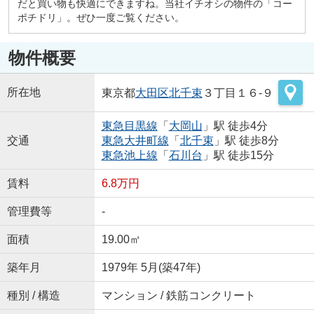
だと買い物も快適にできますね。当社イチオシの物件の「コー
ポチドリ」。ぜひ一度ご覧ください。
物件概要
所在地
東京都
大田区
北千束
３丁目１６-９
東急目黒線
「
大岡山
」駅 徒歩4分
交通
東急大井町線
「
北千束
」駅 徒歩8分
東急池上線
「
石川台
」駅 徒歩15分
賃料
6.8万円
管理費等
-
面積
19.00㎡
築年月
1979年 5月(築47年)
種別 / 構造
マンション / 鉄筋コンクリート