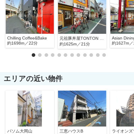
Chilling Coffee&Bake
Asian Dini
元祖豚丼屋TONTON 旗の台店
約1698m／22分
約1627m／
約1625m／21分
エリアの近い物件
パソム大岡山
三恵ハウスB