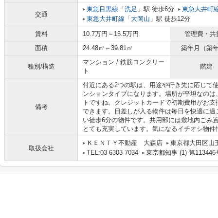
東急目黒線
「
洗足
」駅 徒歩6分
東急大井町
交通
東急大井町線
「
大岡山
」駅 徒歩12分
賃料
10.7万円～15.5万円
管理費・共
面積
24.48㎡～39.81㎡
築年月（築
マンション / 鉄筋コンクリー
種別/構造
階建
ト
付近にある2つの駅は、用途や行き先に応じて
ンションタイプになります。場所が平坦なのは
トですね。クレジットカードで初期費用がお支
備考
できます。日差しが入る物件は毎日を快適に過
い徒歩6分の物件です。共用部には敷地内ごみ
とても充実しています。気になるイチオシ物件
ＫＥＮＴＹ不動産 大森店
東京都大田区山
取扱会社
TEL:03-6303-7034
東京都知事 (1) 第113446