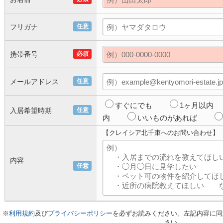
フリガナ
任意
携帯番号
必須
メールアドレス
任意
すぐにでも
1ヶ月以内
入居希望時期
任意
内
いいものがあれば
【クレイシア北千束へのお問い合わせ】
内容
任意
※
利用規約
及び
プライバシーポリシー
を必ずお読みください。左記内容に同
さい。