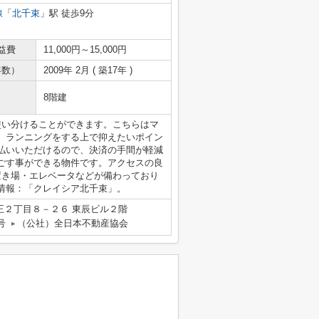
線
「
北千束
」駅 徒歩9分
益費
11,000円～15,000円
年数）
2009年 2月 ( 築17年 )
8階建
使い分けることができます。こちらはマ
、ランニングをする上で抑えたいポイン
払いいただけるので、決済の手間が軽減
ごす事ができる物件です。アクセスの良
置き場・エレベータなどが備わっており
情報：「クレイシア北千束」。
王２丁目８－２６ 東辰ビル２階
号
（公社）全日本不動産協会