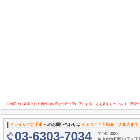
※地図上に表示される物件の位置は付近住所に所在することを表すものであり、実際
クレイシア北千束
へのお問い合わせは
ＫＥＮＴＹ不動産 大森店まで
03-6303-7034
〒143-0023
東京都大田区山王２丁