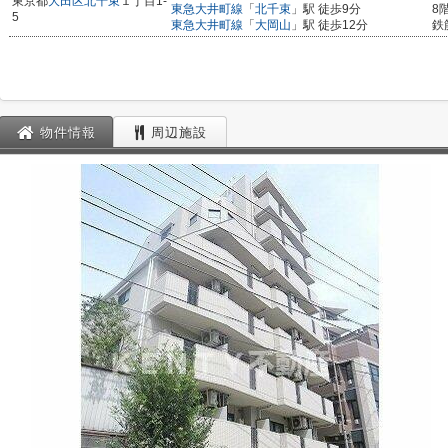
東京都
大田区
北千束
１丁目1-
東急大井町線
「
北千束
」駅 徒歩9分
8
5
東急大井町線
「
大岡山
」駅 徒歩12分
鉄
物件情報
周辺施設