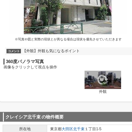
※写真や図と実際の現状とが異なる場合は現状を優先させていただきます
【外観】外観も気になるポイント
コメント
360度パノラマ写真
画像をクリックして視点を操作
外観
クレイシア北千束
の物件概要
所在地
東京都
大田区
北千束
１丁目1-5