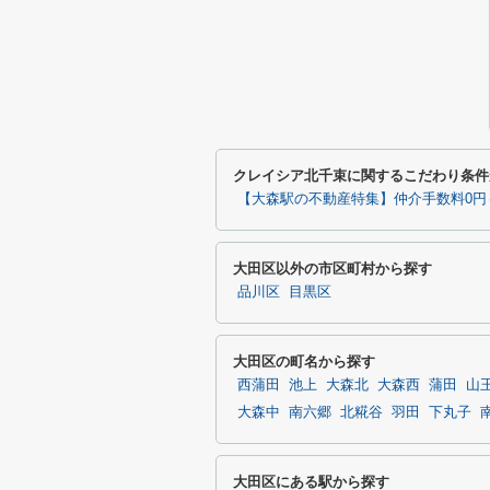
クレイシア北千束に関するこだわり条件
【大森駅の不動産特集】仲介手数料0円
大田区以外の市区町村から探す
品川区
目黒区
大田区の町名から探す
西蒲田
池上
大森北
大森西
蒲田
山
大森中
南六郷
北糀谷
羽田
下丸子
大田区にある駅から探す