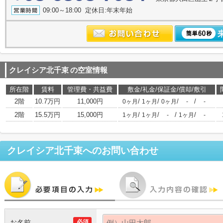
09:00～18:00 定休日:年末年始
クレイシア北千束
の空室情報
所在階
賃料
管理費・共益費
敷金/礼金/保証金/償却/敷引
2階
10.7万円
11,000円
/
/
/
/
0ヶ月
1ヶ月
0ヶ月
-
-
2階
15.5万円
15,000円
/
/
/
/
1ヶ月
1ヶ月
-
1ヶ月
-
クレイシア北千束
へのお問い合わせ
お名前
必須