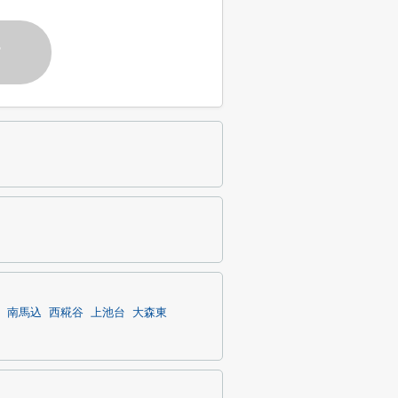
す
南馬込
西糀谷
上池台
大森東