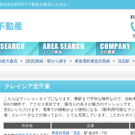
式会社KENTY不動産大森店にお任せ！
動産大森店
>
(賃貸)路線・駅から探す
>
東急電鉄東急目黒線
>
洗足駅
>
クレイシア北千束
こちらはマンションタイプになります。乗駅まで平坦な物件なので、自転
6分の物件で、アクセス良好です。陽当りの良さが魅力のマンションです
支払いいただけます。電車での移動がより便利になる、2駅利用可能なマ
場・エレベータなどが揃っており、とても充実しています。こだわりポイ
所在地
交通
東急目黒線
「
洗足
」駅 徒歩6～7分
築