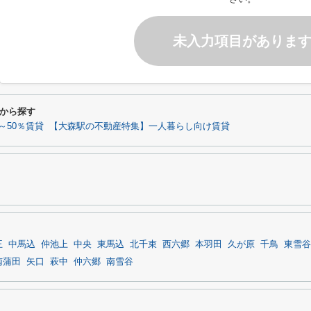
未入力項目がありま
から探す
～50％賃貸
【大森駅の不動産特集】一人暮らし向け賃貸
王
中馬込
仲池上
中央
東馬込
北千束
西六郷
本羽田
久が原
千鳥
東雪谷
南蒲田
矢口
萩中
仲六郷
南雪谷