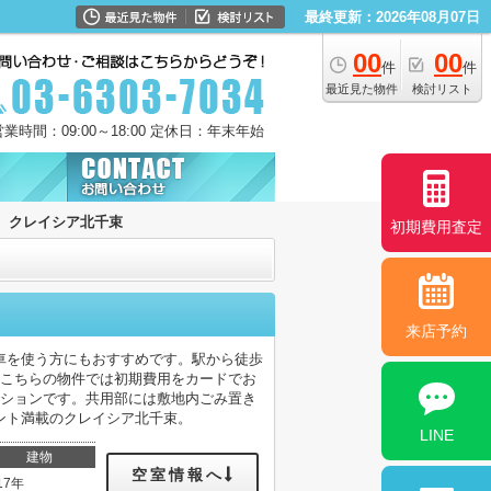
最終更新：2026年08月07日
00
00
件
件
最近見た物件
検討リスト
営業時間：09:00～18:00 定休日：年末年始
クレイシア北千束
初期費用査定
来店予約
車を使う方にもおすすめです。駅から徒歩
。こちらの物件では初期費用をカードでお
ンションです。共用部には敷地内ごみ置き
ント満載のクレイシア北千束。
LINE
建物
空室情報へ
17年