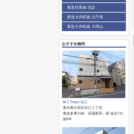
東急目黒線 洗足
東急大井町線 北千束
東急大井町線 大岡山
おすすめ物件
M-1 Tokyo 矢口
東京都大田区矢口２丁目
東急多摩川線「武蔵新田」駅 徒歩7分
築8年