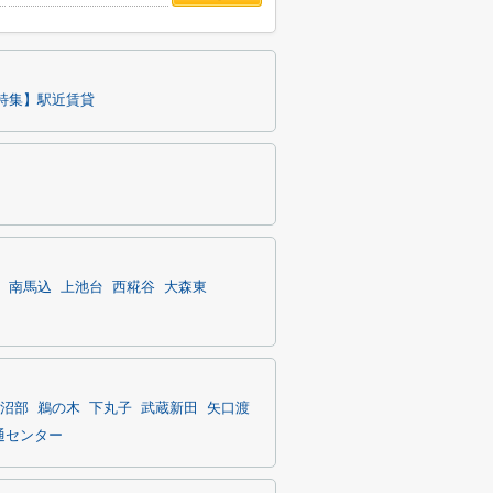
特集】駅近賃貸
南馬込
上池台
西糀谷
大森東
沼部
鵜の木
下丸子
武蔵新田
矢口渡
通センター