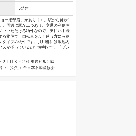
5階建
ジョー沼部店」があります。駅から徒歩1
か。周辺に駅が二つあり、交通の利便性
払いいただける物件なので、支払い手続
する物件で、自転車をよく使う方にも嬉
ンタイプの物件です。共用部には敷地内
ビスが揃っているので便利です。「プレ
王２丁目８－２６ 東辰ビル２階
号
（公社）全日本不動産協会