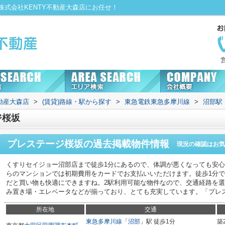
式会社KENTY不動産大森店にお任せ！
動産大森店
>
(賃貸)路線・駅から探す
>
東急電鉄東急多摩川線
>
沼部駅
ジ桜坂
プレステージ桜坂
の過去掲載物件情報
現況の確認はお気
くすりセイジョー沼部店まで徒歩1分にあるので、体調が悪くなっても安
らのマンションでは初期費用をカードでお支払いいただけます。徒歩1分
だと買い物も快適にできますね。2駅利用可能な物件なので、交通経路を
み置き場・エレベータなどが揃っており、とても充実しています。「プレ
所在地
交通
東急多摩川線
「
沼部
」駅 徒歩1分
築