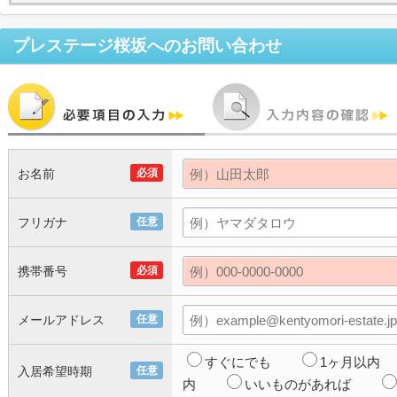
プレステージ桜坂
へのお問い合わせ
お名前
必須
フリガナ
任意
携帯番号
必須
メールアドレス
任意
すぐにでも
1ヶ月以内
入居希望時期
任意
内
いいものがあれば