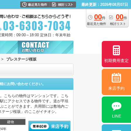
最終更新：2026年08月07日
00
00
件
件
最近見た物件
検討リスト
営業時間：09:00～18:00 定休日：年末年始
>
プレステージ桜坂
初期費用査定
軽にお問い合わせください。
来店予約
心。こちらの物件はマンションです。こち
で駅にアクセスできる物件です。道が平坦
選ぶことができます。共用部には敷地内ご
ステージ桜坂」のここがイチオシ。
LINE
建物
24年