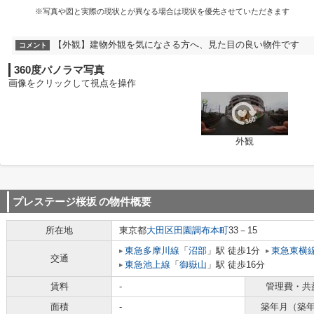
※写真や図と実際の現状とが異なる場合は現状を優先させていただきます
【外観】建物外観を気になさる方へ、見た目の良い物件です
コメント
360度パノラマ写真
画像をクリックして視点を操作
外観
プレステージ桜坂
の物件概要
所在地
東京都
大田区
田園調布本町
33－15
東急多摩川線
「
沼部
」駅 徒歩1分
東急東横
交通
東急池上線
「
御嶽山
」駅 徒歩16分
賃料
-
管理費・共
面積
-
築年月（築