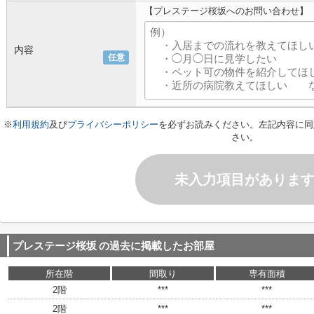
【プレステージ桜坂へのお問い合わせ】
内容
任意
※
利用規約
及び
プライバシーポリシー
を必ずお読みください。左記内容に同
さい。
未入力項目がありま
プレステージ桜坂
の過去に掲載したお部屋
所在階
間取り
専有面積
2階
***
***
2階
***
***