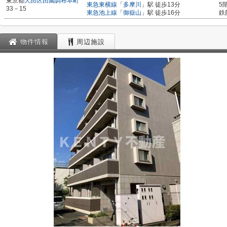
東京都
大田区
田園調布本町
東急東横線
「
多摩川
」駅 徒歩13分
5
33－15
東急池上線
「
御嶽山
」駅 徒歩16分
鉄
物件情報
周辺施設