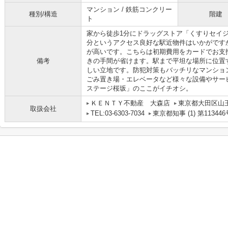
マンション / 鉄筋コンクリー
種別/構造
階建
ト
家から徒歩1分にドラッグストア「くすりセイ
分というアクセス良好な駅近物件はいかがです
が高いです。こちらは初期費用をカードでお支
備考
きの手間が省けます。駅まで平坦な場所に位置
しい立地です。防犯対策もバッチリなマンショ
ごみ置き場・エレベータなど様々な設備やサー
ステージ桜坂」のここがイチオシ。
ＫＥＮＴＹ不動産 大森店
東京都大田区山
取扱会社
TEL:03-6303-7034
東京都知事 (1) 第113446