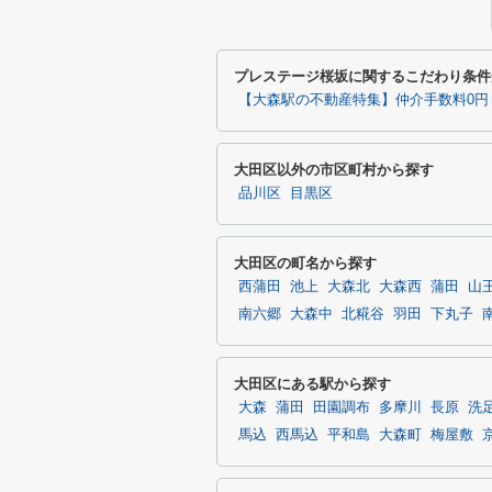
プレステージ桜坂に関するこだわり条件
【大森駅の不動産特集】仲介手数料0円
大田区以外の市区町村から探す
品川区
目黒区
大田区の町名から探す
西蒲田
池上
大森北
大森西
蒲田
山
南六郷
大森中
北糀谷
羽田
下丸子
大田区にある駅から探す
大森
蒲田
田園調布
多摩川
長原
洗
馬込
西馬込
平和島
大森町
梅屋敷