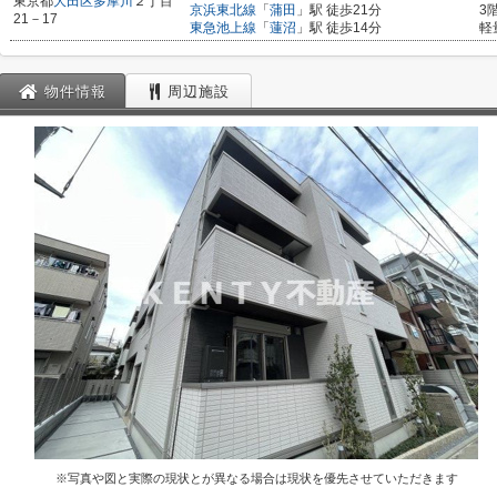
東京都
大田区
多摩川
２丁目
京浜東北線
「
蒲田
」駅 徒歩21分
3
21－17
東急池上線
「
蓮沼
」駅 徒歩14分
軽
物件情報
周辺施設
※写真や図と実際の現状とが異なる場合は現状を優先させていただきます