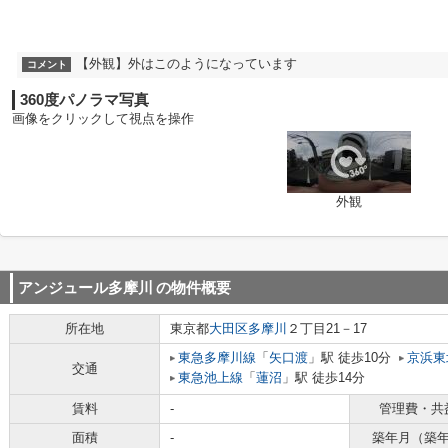
【外観】外はこのようになっています
コメント
360度パノラマ写真
画像をクリックして視点を操作
外観
アンジュール多摩川
の物件概要
所在地
東京都
大田区
多摩川
２丁目21－17
東急多摩川線
「
矢口渡
」駅 徒歩10分
京浜東
交通
東急池上線
「
蓮沼
」駅 徒歩14分
賃料
-
管理費・共
面積
-
築年月（築