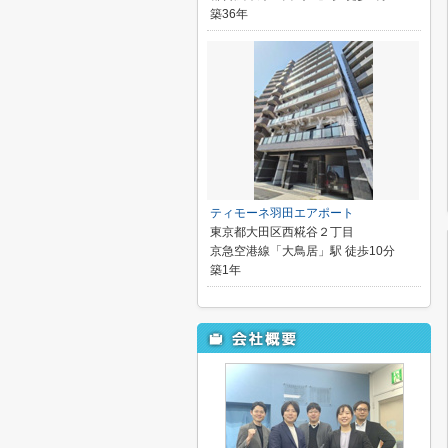
築36年
ティモーネ羽田エアポート
東京都大田区西糀谷２丁目
京急空港線「大鳥居」駅 徒歩10分
築1年