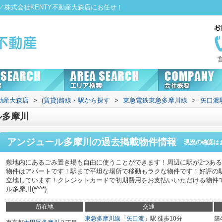
株式会社KENTY不動産大森店にお任せ！
動産大森店
>
(賃貸)路線・駅から探す
>
東急電鉄東急多摩川線
>
矢口渡
ル多摩川
アンジュール多摩川
の過去掲載物件情報
現況の確認は
敷地内にあるごみ置き場も自由に使うことができます！周辺に駅が2つあ
物件はアパートです！駅まで平坦な場所で移動もラクな物件です！好評の駅
立地しています！クレジットカードで初期費用をお支払いいただける物件
ル多摩川(*^^*)
所在地
交通
東急多摩川線
「
矢口渡
」駅 徒歩10分
築