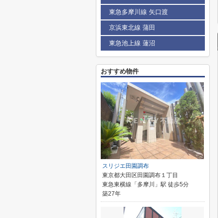
東急多摩川線 矢口渡
京浜東北線 蒲田
東急池上線 蓮沼
おすすめ物件
スリジエ田園調布
東京都大田区田園調布１丁目
東急東横線「多摩川」駅 徒歩5分
築27年