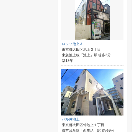
ロッソ池上Ａ
東京都大田区池上３丁目
東急池上線「池上」駅 徒歩2分
築18年
パル仲池上
東京都大田区仲池上１丁目
都営浅草線「西馬込」駅 徒歩9分