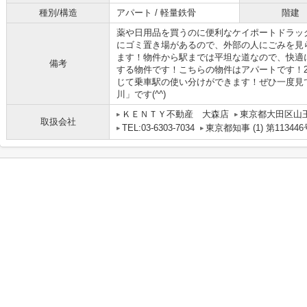
種別/構造
アパート / 軽量鉄骨
階建
薬や日用品を買うのに便利なケイポートドラッグ
にゴミ置き場があるので、外部の人にごみを見
ます！物件から駅までは平坦な道なので、快適
備考
する物件です！こちらの物件はアパートです！
じて乗車駅の使い分けができます！ぜひ一度見
川」です(^^)
ＫＥＮＴＹ不動産 大森店
東京都大田区山
取扱会社
TEL:03-6303-7034
東京都知事 (1) 第113446