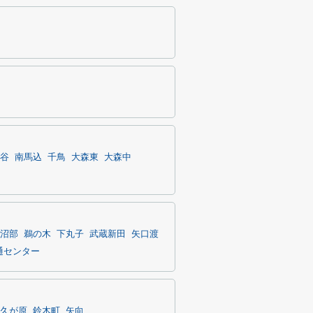
谷
南馬込
千鳥
大森東
大森中
沼部
鵜の木
下丸子
武蔵新田
矢口渡
通センター
久が原
鈴木町
矢向