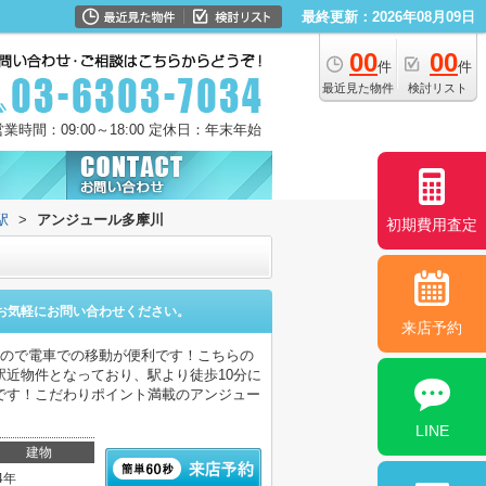
最終更新：2026年08月09日
00
00
件
件
最近見た物件
検討リスト
営業時間：09:00～18:00 定休日：年末年始
駅
>
アンジュール多摩川
初期費用査定
お気軽にお問い合わせください。
来店予約
るので電車での移動が便利です！こちらの
近物件となっており、駅より徒歩10分に
です！こだわりポイント満載のアンジュー
LINE
建物
4年