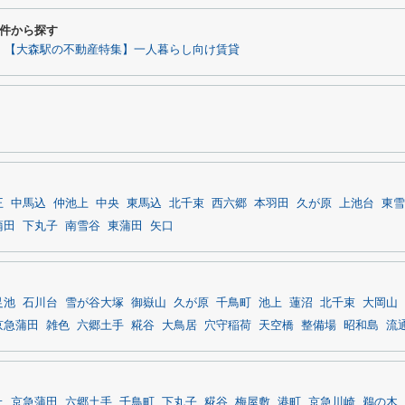
件から探す
【大森駅の不動産特集】一人暮らし向け賃貸
王
中馬込
仲池上
中央
東馬込
北千束
西六郷
本羽田
久が原
上池台
東雪
蒲田
下丸子
南雪谷
東蒲田
矢口
足池
石川台
雪が谷大塚
御嶽山
久が原
千鳥町
池上
蓮沼
北千束
大岡山
京急蒲田
雑色
六郷土手
糀谷
大鳥居
穴守稲荷
天空橋
整備場
昭和島
流
上
京急蒲田
六郷土手
千鳥町
下丸子
糀谷
梅屋敷
港町
京急川崎
鵜の木