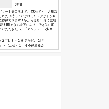
3階建
マート矢口店まで、430mです！共用部
られたり持っていかれるリスクが下がり
に移動できます！駅から徒歩10分に立地
2駅利用できる場所にあり、行き先に応
ていただきたい、「アンジュール多摩
王２丁目８－２６ 東辰ビル２階
号
（公社）全日本不動産協会