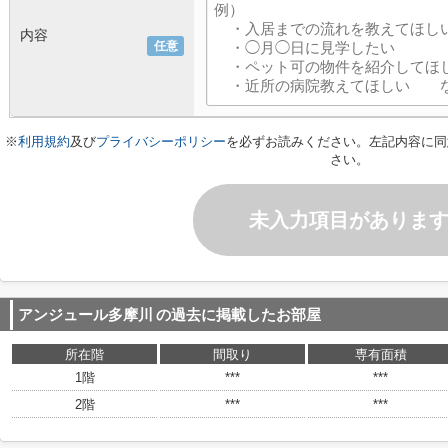
内容
任意
※
利用規約
及び
プライバシーポリシー
を必ずお読みください。左記内容に同
さい。
未入力項目がありま
アンジュール多摩川
の過去に掲載したお部屋
所在階
間取り
専有面積
1階
***
***
2階
***
***