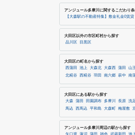
アンジュール多摩川に関するこだわり条
【大森駅の不動産特集】敷金礼金0賃貸
大田区以外の市区町村から探す
品川区
目黒区
大田区の町名から探す
西蒲田
池上
大森北
大森西
蒲田
山
北糀谷
西糀谷
羽田
南六郷
萩中
南
大田区にある駅から探す
大森
蒲田
田園調布
多摩川
長原
洗
馬込
西馬込
平和島
大森町
梅屋敷
アンジュール多摩川周辺の駅から探す
矢口渡
蓮沼
蒲田
雑色
武蔵新田
池