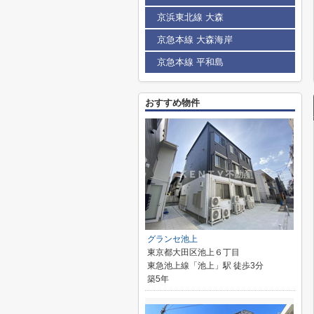
京浜東北線 大森
京急本線 大森海岸
京急本線 平和島
おすすめ物件
グランセ池上
東京都大田区池上６丁目
東急池上線「池上」駅 徒歩3分
築5年