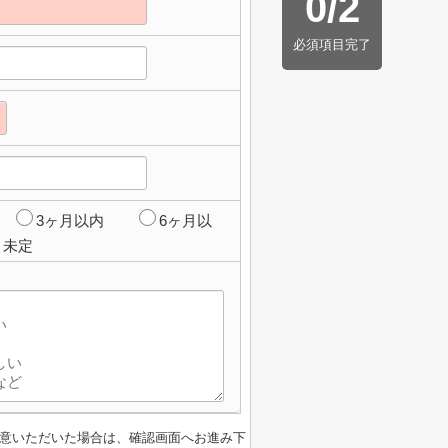
0
/
2
必須項目完了
3ヶ月以内
6ヶ月以
未定
意いただいた場合は、確認画面へお進み下