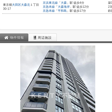
京浜東北線
「
大森
」駅 徒歩4分
築
東京都
大田区
大森北
１丁目
京急本線
「
大森海岸
」駅 徒歩12分
2
30-17
京急本線
「
平和島
」駅 徒歩17分
鉄
物件情報
周辺施設