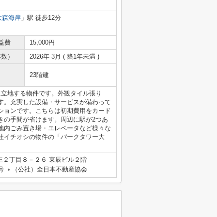
大森海岸
」駅 徒歩12分
益費
15,000円
年数）
2026年 3月 ( 築1年未満 )
23階建
に立地する物件です。外観タイル張り
す。充実した設備・サービスが備わって
ションです。こちらは初期費用をカード
きの手間が省けます。周辺に駅が2つあ
地内ごみ置き場・エレベータなど様々な
社イチオシの物件の「パークタワー大
王２丁目８－２６ 東辰ビル２階
号
（公社）全日本不動産協会