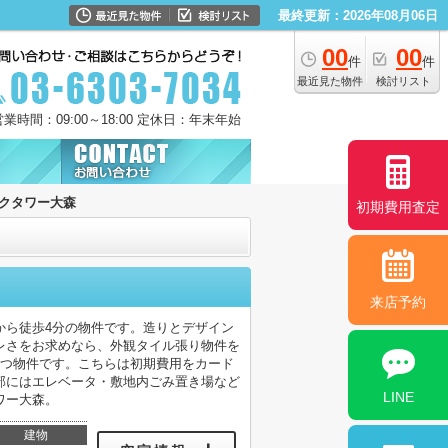
最終更新：2026年08月06日
00
00
件
件
最近見た物件
検討リスト
営業時間：09:00～18:00 定休日：年末年始
クタワー大森
初期費用査定
来店予約
から徒歩4分の物件です。造りとデザイン
レさをお求めなら、外観タイル張り物件を
立つ物件です。こちらは初期費用をカード
部にはエレベータ・敷地内ごみ置き場など
LINE
ワー大森。
建物