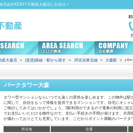
式会社KENTY不動産大森店にお任せ！
動産大森店
>
(賃貸)路線・駅から探す
>
JR京浜東北線
>
大森駅
>
パー
パークタワー大森
タワー型マンションならいつでも遠くの景色を楽しめます。この物件は駅
に関して、自信をもって情報を提供できるマンションです。自宅にオシャ
ご検討してみてはいかがでしょう。2駅利用ができるので電車の利用に役
でお支払いいただける物件なので、支払い手続きの手間が省けます。共用
が備わっておりとても充実しています。こだわりポイント満載のパークタ
所在地
交通