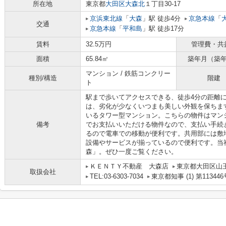
所在地
東京都
大田区
大森北
１丁目30-17
京浜東北線
「
大森
」駅 徒歩4分
京急本線
「
交通
京急本線
「
平和島
」駅 徒歩17分
賃料
32.5万円
管理費・共
面積
65.84㎡
築年月（築
マンション / 鉄筋コンクリー
種別/構造
階建
ト
駅まで歩いてアクセスできる、徒歩4分の距離
は、劣化が少なくいつまも美しい外観を保ちま
いるタワー型マンション。こちらの物件はマン
備考
でお支払いいただける物件なので、支払い手続
るので電車での移動が便利です。共用部には敷
設備やサービスが揃っているので便利です。当
森」。ぜひ一度ご覧ください。
ＫＥＮＴＹ不動産 大森店
東京都大田区山
取扱会社
TEL:03-6303-7034
東京都知事 (1) 第113446