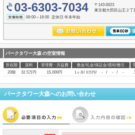
03-6303-7034
〒143-0023
東京都大田区山王２丁
09:00～18:00 定休日:年末年始
パークタワー大森
の空室情報
所在階
賃料
管理費・共益費
敷金/礼金/保証金/償却/敷引
20階
32.5万円
15,000円
/
/
/
/
1ヶ月
0万円
-
-
-
パークタワー大森
へのお問い合わせ