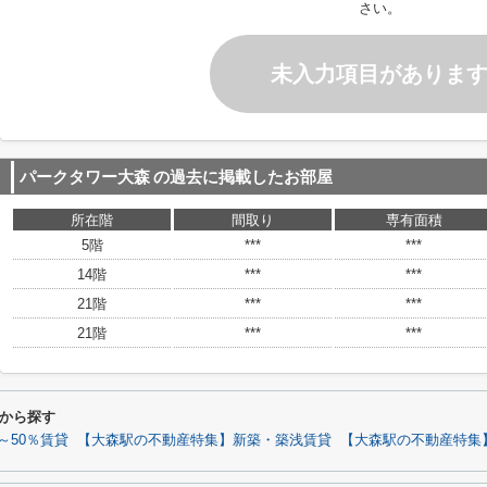
さい。
未入力項目がありま
パークタワー大森
の過去に掲載したお部屋
所在階
間取り
専有面積
5階
***
***
14階
***
***
21階
***
***
21階
***
***
から探す
～50％賃貸
【大森駅の不動産特集】新築・築浅賃貸
【大森駅の不動産特集