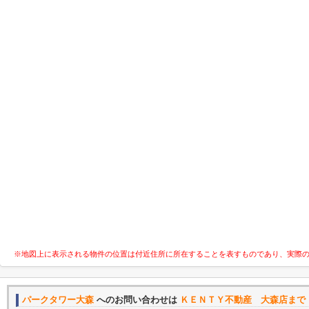
※地図上に表示される物件の位置は付近住所に所在することを表すものであり、実際
パークタワー大森
へのお問い合わせは
ＫＥＮＴＹ不動産 大森店まで