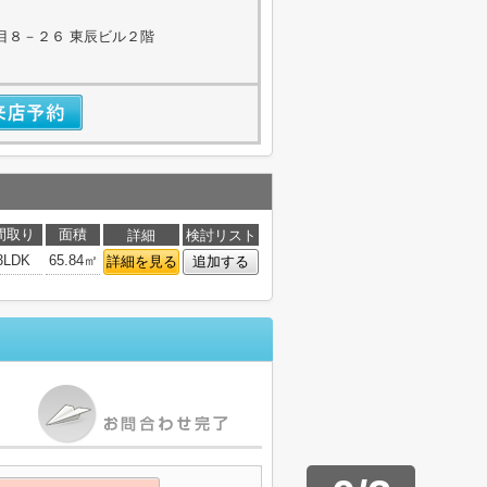
目８－２６ 東辰ビル２階
間取り
面積
詳細
検討リスト
3LDK
65.84㎡
詳細を見る
追加する