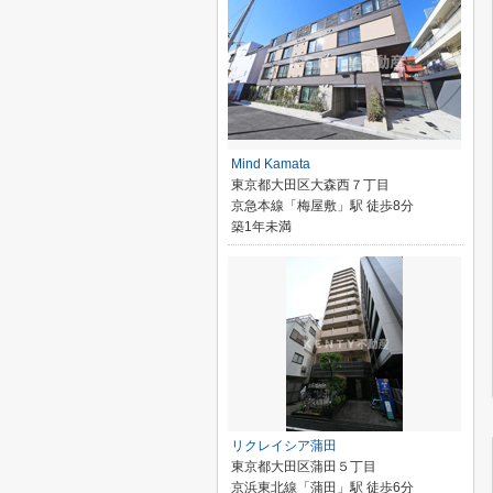
Mind Kamata
東京都大田区大森西７丁目
京急本線「梅屋敷」駅 徒歩8分
築1年未満
リクレイシア蒲田
東京都大田区蒲田５丁目
京浜東北線「蒲田」駅 徒歩6分