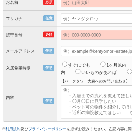
お名前
必須
フリガナ
任意
携帯番号
必須
メールアドレス
任意
すぐにでも
1ヶ月以内
入居希望時期
任意
内
いいものがあれば
【パークタワー大森へのお問い合わせ】
内容
任意
※
利用規約
及び
プライバシーポリシー
を必ずお読みください。左記内容に同