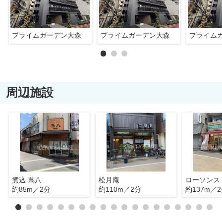
プライムガーデン大森
プライムガーデン大森
プライム
周辺施設
煮込 蔦八
松月庵
約85m／2分
約110m／2分
約137m／