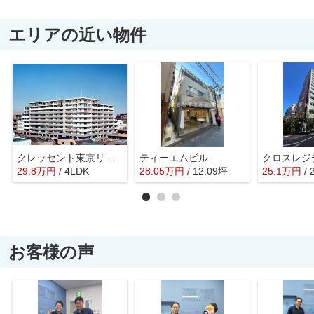
エリアの近い物件
クレッセント東京リプライム
ティーエムビル
29.8
万
円
/ 4LDK
28.05
万
円
/ 12.09坪
25.1
万
円
/
お客様の声