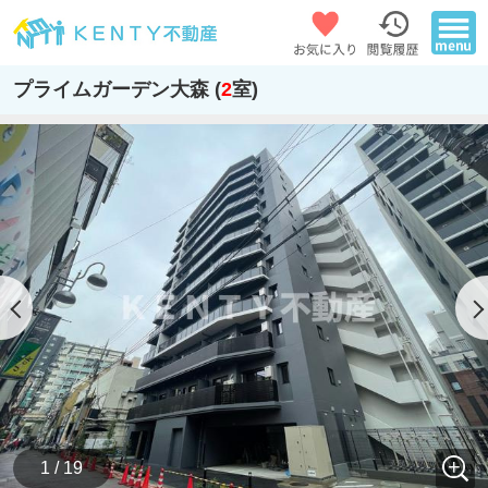
プライムガーデン大森 (
2
室)
1 / 19