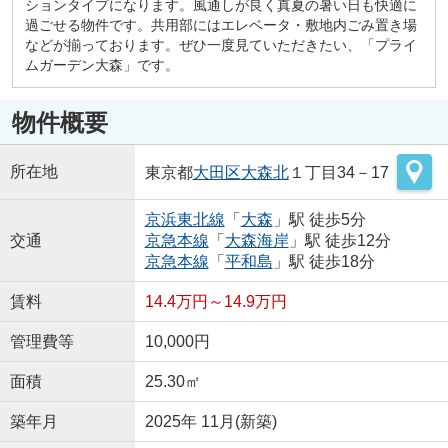
ションタイプになります。風通しが良く真夏の暑い日も快適に
過ごせる物件です。共用部にはエレベータ・敷地内ごみ置き場
などが揃っております。ぜひ一度見ていただきたい、「プライ
ムガーデン大森」です。
物件概要
所在地
東京都
大田区
大森北
１丁目34－17
京浜東北線
「
大森
」駅 徒歩5分
交通
京急本線
「
大森海岸
」駅 徒歩12分
京急本線
「
平和島
」駅 徒歩18分
賃料
14.4万円～14.9万円
管理費等
10,000円
面積
25.30㎡
築年月
2025年 11月(新築)