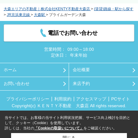
大森エリアの不動産｜株式会社KENTY不動産大森店
>
(賃貸)路線・駅から探す
>
JR京浜東北線
>
大森駅
>
プライムガーデン大森
電話でお問い合わせ
営業時間：
09:00～18:00
定休日：
年末年始
ホーム
会社概要
お問い合わせ
来店予約
プライバシーポリシー
利用規約
アクセスマップ
PCサイト
Copyright(c) ＫＥＮＴＹ不動産 大森店 All rights reserved.
当サイトでは、お客様の当サイト利用状況把握、サービス向上検討を目的と
して、クッキー（Cookie）を使用しています。
詳しくは、当社の
「Cookieの取扱いについて」
をご確認ください。
閉じる