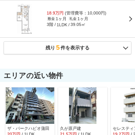
18.9万円
(管理費等：10,000円)
1ヶ月
1ヶ月
敷金
礼金
3階
39.05㎡
1LDK
5
残り
件を表示する
エリアの近い物件
ザ・パークハビオ蒲田
久が原戸建
セレスティ
20
万
円
/ 1LDK
21.5
万
円
/ 1LDK
19.2
万
円
/