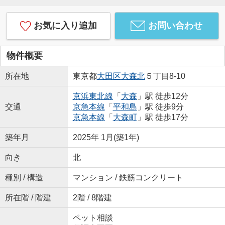
お気に入り追加
お問い合わせ
物件概要
所在地
東京都
大田区
大森北
５丁目8-10
京浜東北線
「
大森
」駅 徒歩12分
交通
京急本線
「
平和島
」駅 徒歩9分
京急本線
「
大森町
」駅 徒歩17分
築年月
2025年 1月(築1年)
向き
北
種別 / 構造
マンション / 鉄筋コンクリート
所在階 / 階建
2階 / 8階建
ペット相談