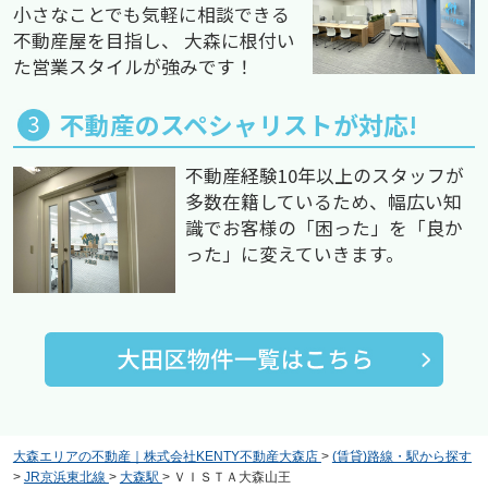
小さなことでも気軽に相談できる
不動産屋を目指し、 大森に根付い
た営業スタイルが強みです！
不動産のスペシャリストが対応!
不動産経験10年以上のスタッフが
多数在籍しているため、幅広い知
識でお客様の「困った」を「良か
った」に変えていきます。
大森エリアの不動産｜株式会社KENTY不動産大森店
>
(賃貸)路線・駅から探す
>
JR京浜東北線
>
大森駅
>
ＶＩＳＴＡ大森山王