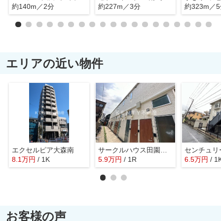
約140m／2分
約227m／3分
約323m／
エリアの近い物件
エクセルピア大森南
サークルハウス田園調布参番館
8.1
万
円
/ 1K
5.9
万
円
/ 1R
6.5
万
円
/ 1
お客様の声