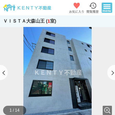
ＶＩＳＴＡ大森山王 (
1
室)
1 / 14