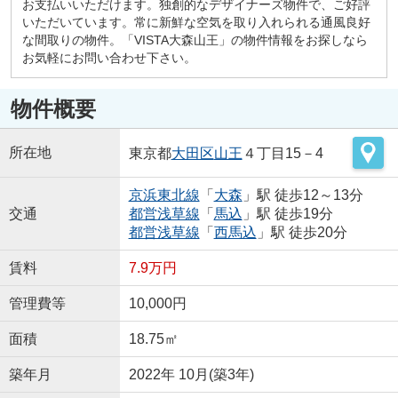
お支払いいただけます。独創的なデザイナーズ物件で、ご好評
いただいています。常に新鮮な空気を取り入れられる通風良好
な間取りの物件。「VISTA大森山王」の物件情報をお探しなら
お気軽にお問い合わせ下さい。
物件概要
所在地
東京都
大田区
山王
４丁目15－4
京浜東北線
「
大森
」駅 徒歩12～13分
交通
都営浅草線
「
馬込
」駅 徒歩19分
都営浅草線
「
西馬込
」駅 徒歩20分
賃料
7.9万円
管理費等
10,000円
面積
18.75㎡
築年月
2022年 10月(築3年)