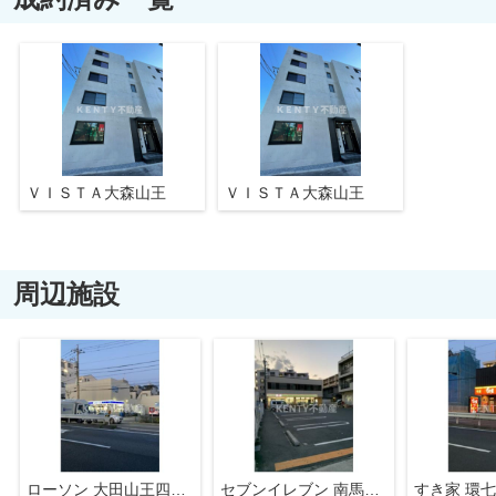
ＶＩＳＴＡ大森山王
ＶＩＳＴＡ大森山王
周辺施設
ローソン 大田山王四丁目店
セブンイレブン 南馬込店
すき家 環