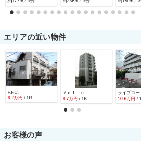
約177m／3分
約236m／3分
約180m／
エリアの近い物件
F.F.C.
Ｖｅｔｌｏ
ライブコー
6.2
万
円
/ 1R
8.7
万
円
/ 1K
10.6
万
円
/ 
お客様の声