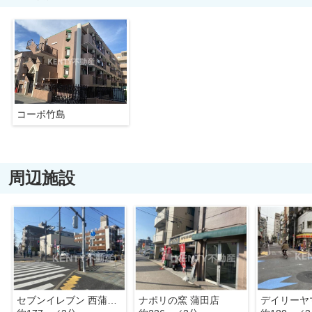
コーポ竹島
周辺施設
セブンイレブン 西蒲田環八通り店
ナポリの窯 蒲田店