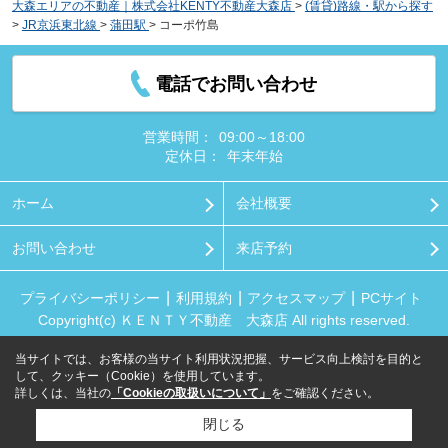
大森エリアの不動産｜株式会社KENTY不動産大森店
>
(賃貸)路線・駅から探す
>
JR京浜東北線
>
蒲田駅
>
コーポ竹島
電話でお問い合わせ
営業時間：
09:00～18:00
定休日：
年末年始
ホーム
会社概要
お問い合わせ
来店予約
プライバシーポリシー
利用規約
アクセスマップ
PCサイト
Copyright(c) ＫＥＮＴＹ不動産 大森店 All rights reserved.
当サイトでは、お客様の当サイト利用状況把握、サービス向上検討を目的と
して、クッキー（Cookie）を使用しています。
詳しくは、当社の
「Cookieの取扱いについて」
をご確認ください。
閉じる