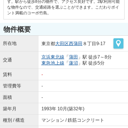
す。駅から徒歩8分の物件で、アクセス良好です。2駅利用可能
な物件なので、交通経路を選ぶことができます。こだわりポイ
ント満載のコーポ竹島。
物件概要
所在地
東京都
大田区
西蒲田
８丁目9-17
京浜東北線
「
蒲田
」駅 徒歩7～8分
交通
東急池上線
「
蓮沼
」駅 徒歩5分
賃料
-
管理費等
-
面積
-
築年月
1993年 10月(築32年)
種別 / 構造
マンション / 鉄筋コンクリート