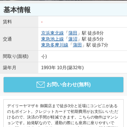
基本情報
賃料
-
京浜東北線
「
蒲田
」駅 徒歩8分
交通
東急池上線
「
蓮沼
」駅 徒歩5分
東急多摩川線
「
蒲田
」駅 徒歩7分
間取り(面積)
-(-)
築年月
1993年 10月(築32年)
お問い合わせ(無料)
デイリーヤマザキ 御園店まで徒歩3分と近場にコンビニがある
のもポイント。クレジットカードで初期費用がお支払いいただ
けるので、決済の手間が軽減できます。こちらの物件はマンシ
ョンです。始発駅なので、通勤の際にも座席に座りやすいで