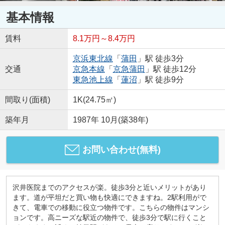
基本情報
賃料
8.1万円～8.4万円
京浜東北線
「
蒲田
」駅 徒歩3分
交通
京急本線
「
京急蒲田
」駅 徒歩12分
東急池上線
「
蓮沼
」駅 徒歩9分
間取り(面積)
1K(24.75㎡)
築年月
1987年 10月(築38年)
お問い合わせ(無料)
沢井医院までのアクセスが楽。徒歩3分と近いメリットがあり
ます。道が平坦だと買い物も快適にできますね。2駅利用がで
きて、電車での移動に役立つ物件です。こちらの物件はマンシ
ョンです。高ニーズな駅近の物件で、徒歩3分で駅に行くこと