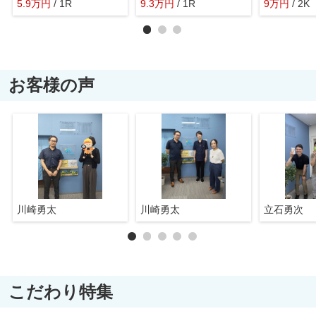
5.9
万
円
/ 1R
9.3
万
円
/ 1R
9
万
円
/ 2K
お客様の声
川崎勇太
川崎勇太
立石勇次
こだわり特集