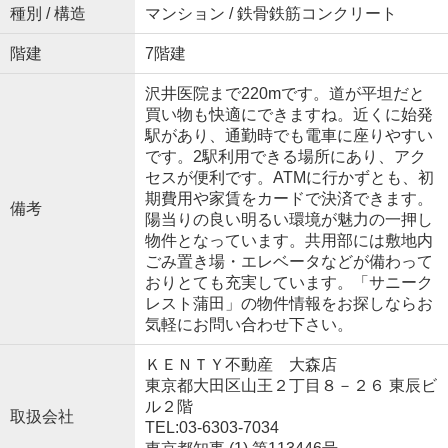
種別 / 構造
マンション / 鉄骨鉄筋コンクリート
階建
7階建
沢井医院まで220mです。道が平坦だと
買い物も快適にできますね。近くに始発
駅があり、通勤時でも電車に座りやすい
です。2駅利用できる場所にあり、アク
セスが便利です。ATMに行かずとも、初
期費用や家賃をカードで決済できます。
備考
陽当りの良い明るい環境が魅力の一押し
物件となっています。共用部には敷地内
ごみ置き場・エレベータなどが備わって
おりとても充実しています。「サニーク
レスト蒲田」の物件情報をお探しならお
気軽にお問い合わせ下さい。
ＫＥＮＴＹ不動産 大森店
東京都大田区山王２丁目８－２６ 東辰ビ
ル２階
取扱会社
TEL:03-6303-7034