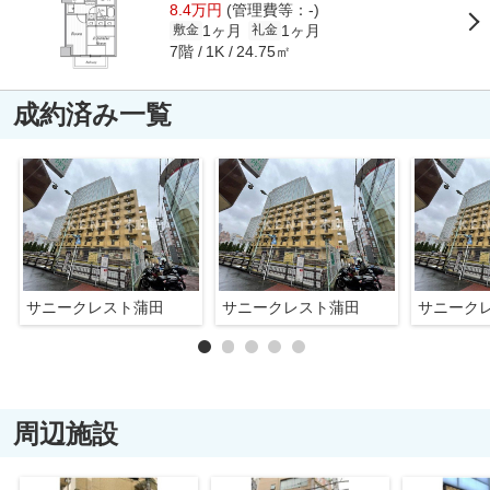
8.4万円
(管理費等：-)
1ヶ月
1ヶ月
敷金
礼金
7階
24.75㎡
1K
成約済み一覧
サニークレスト蒲田
サニークレスト蒲田
サニーク
周辺施設