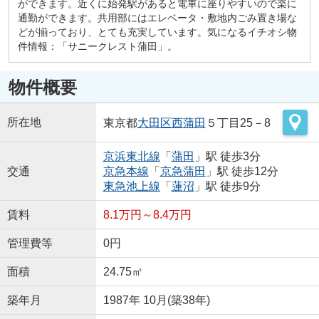
ができます。近くに始発駅があると電車に座りやすいので楽に
通勤ができます。共用部にはエレベータ・敷地内ごみ置き場な
どが揃っており、とても充実しています。気になるイチオシ物
件情報：「サニークレスト蒲田」。
物件概要
所在地
東京都
大田区
西蒲田
５丁目25－8
京浜東北線
「
蒲田
」駅 徒歩3分
交通
京急本線
「
京急蒲田
」駅 徒歩12分
東急池上線
「
蓮沼
」駅 徒歩9分
賃料
8.1万円～8.4万円
管理費等
0円
面積
24.75㎡
築年月
1987年 10月(築38年)