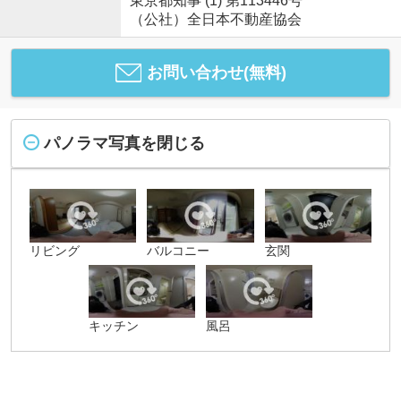
東京都知事 (1) 第113446号
（公社）全日本不動産協会
お問い合わせ(無料)
パノラマ写真を閉じる
リビング
バルコニー
玄関
キッチン
風呂