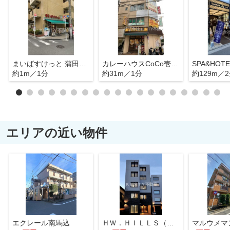
まいばすけっと 蒲田工学院通り店
カレーハウスCoCo壱番屋 JR蒲田駅西口店
SPA&HOT
約1m／1分
約31m／1分
約129m／
エリアの近い物件
エクレール南馬込
ＨＷ．ＨＩＬＬＳ（御嶽山）
マルウメマ