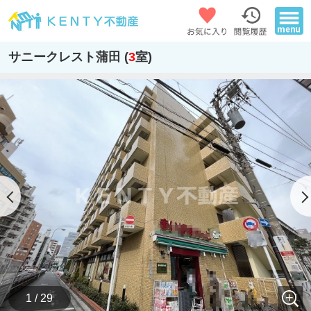
サニークレスト蒲田 (
3
室)
1 / 29