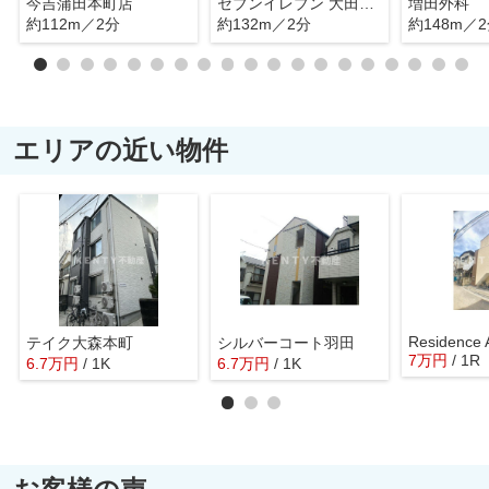
今吉蒲田本町店
セブンイレブン 大田区蒲田本町2丁目店
増田外科
約112m／2分
約132m／2分
約148m／
エリアの近い物件
Residence 
テイク大森本町
シルバーコート羽田
7
万
円
/ 1R
6.7
万
円
/ 1K
6.7
万
円
/ 1K