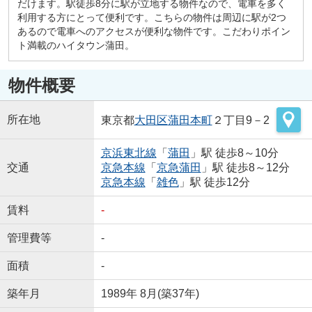
だけます。駅徒歩8分に駅が立地する物件なので、電車を多く
利用する方にとって便利です。こちらの物件は周辺に駅が2つ
あるので電車へのアクセスが便利な物件です。こだわりポイン
ト満載のハイタウン蒲田。
物件概要
所在地
東京都
大田区
蒲田本町
２丁目9－2
京浜東北線
「
蒲田
」駅 徒歩8～10分
交通
京急本線
「
京急蒲田
」駅 徒歩8～12分
京急本線
「
雑色
」駅 徒歩12分
賃料
-
管理費等
-
面積
-
築年月
1989年 8月(築37年)