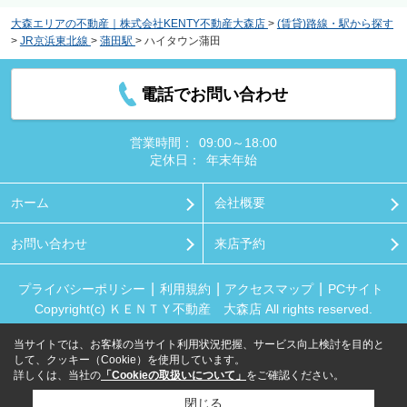
大森エリアの不動産｜株式会社KENTY不動産大森店
>
(賃貸)路線・駅から探す
>
JR京浜東北線
>
蒲田駅
>
ハイタウン蒲田
電話でお問い合わせ
営業時間：
09:00～18:00
定休日：
年末年始
ホーム
会社概要
お問い合わせ
来店予約
プライバシーポリシー
利用規約
アクセスマップ
PCサイト
Copyright(c) ＫＥＮＴＹ不動産 大森店 All rights reserved.
当サイトでは、お客様の当サイト利用状況把握、サービス向上検討を目的と
して、クッキー（Cookie）を使用しています。
詳しくは、当社の
「Cookieの取扱いについて」
をご確認ください。
閉じる