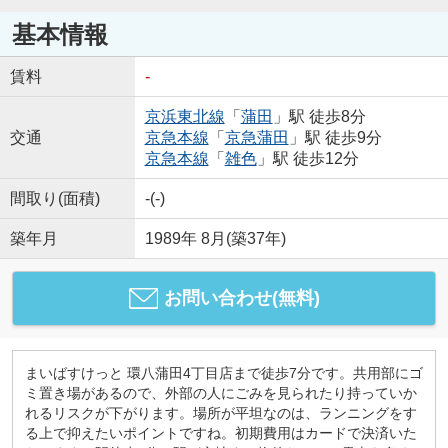
基本情報
賃料
-
京浜東北線
「
蒲田
」駅 徒歩8分
交通
京急本線
「
京急蒲田
」駅 徒歩9分
京急本線
「
雑色
」駅 徒歩12分
間取り(面積)
-(-)
築年月
1989年 8月(築37年)
お問い合わせ(無料)
まいばすけっと 環八蒲田4丁目店まで徒歩7分です。共用部にゴ
ミ置き場があるので、外部の人にごみを見られたり持っていか
れるリスクが下がります。場所が平坦なのは、ランニングをす
る上で抑えたいポイントですね。初期費用はカードで決済いた