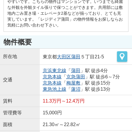
やすいです。こちらの物件はマンションです。いつまでも綺麗
な外観を外観タイル張りで保つことができます。共用部には敷
地内ごみ置き場・エレベータ2基などが揃っており、とても充
実しています。「レジディア蒲田」の物件情報をお探しならお
気軽にお問い合わせ下さい。
物件概要
所在地
東京都
大田区
蒲田
５丁目21-5
京浜東北線
「
蒲田
」駅 徒歩4分
京急本線
「
京急蒲田
」駅 徒歩6～7分
交通
京急本線
「
梅屋敷
」駅 徒歩15分
東急池上線
「
蓮沼
」駅 徒歩13分
賃料
11.3万円～12.4万円
管理費等
15,000円
面積
21.30㎡～22.82㎡