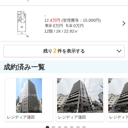
-
12.4万円
(管理費等：15,000円)
0万円
0万円
敷金
礼金
12階
22.82㎡
1K
2
残り
件を表示する
成約済み一覧
レジディア蒲田
レジディア蒲田
レジディ