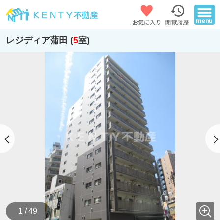
レジディア蒲田 (
5
室)
1 / 49