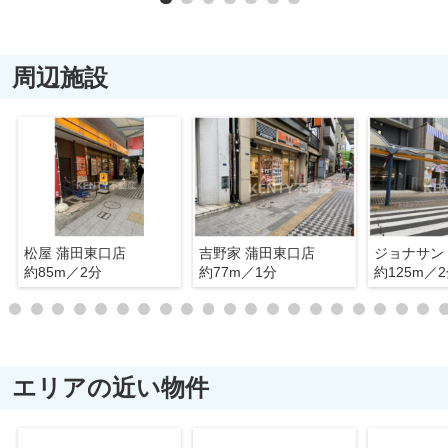
周辺施設
松屋 蒲田東口店
吉野家 蒲田東口店
ジョナサン
約85m／2分
約77m／1分
約125m／
エリアの近い物件