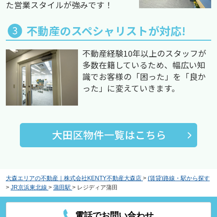
た営業スタイルが強みです！
不動産のスペシャリストが対応!
不動産経験10年以上のスタッフが
多数在籍しているため、幅広い知
識でお客様の「困った」を「良か
った」に変えていきます。
大森エリアの不動産｜株式会社KENTY不動産大森店
>
(賃貸)路線・駅から探す
>
JR京浜東北線
>
蒲田駅
>
レジディア蒲田
電話でお問い合わせ