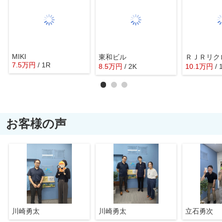
MIKI
東和ビル
ＲＪＲリク
7.5
万
円
/ 1R
8.5
万
円
/ 2K
10.1
万
円
/ 
お客様の声
川崎勇太
川崎勇太
立石勇次