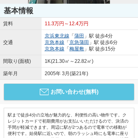
基本情報
賃料
11.3万円～12.4万円
京浜東北線
「
蒲田
」駅 徒歩4分
交通
京急本線
「
京急蒲田
」駅 徒歩6分
京急本線
「
梅屋敷
」駅 徒歩15分
間取り(面積)
1K(21.30㎡～22.82㎡)
築年月
2005年 3月(築21年)
お問い合わせ(無料)
駅まで徒歩4分の立地が魅力的な、利便性の高い物件です。ク
レジットカードで初期費用がお支払いいただけるので、決済の
手間が軽減できます。周辺に駅が2つあるので電車での移動が
便利です。始発駅に近いので、朝のラッシュ時にも電車に座り