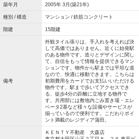
築年月
2005年 3月(築21年)
種別 / 構造
マンション / 鉄筋コンクリート
階建
15階建
外観タイル張りは、手入れを考えれば決
して高価ではありません。近くに始発駅
のある物件です。造りとデザインに関し
て、自信をもって情報を提供できるマン
ションです。物件から駅までは平坦な道
なので、快適に移動できます。こちらは
備考
初期費用をカードでお支払いいただける
物件です。駅まで歩いてアクセスでき
る、徒歩4分の距離に立地する物件で
す。共用部には敷地内ごみ置き場・エレ
ベータ2基など様々な設備やサービスが
揃っているので便利です。こだわりポイ
ント満載のレジディア蒲田。
ＫＥＮＴＹ不動産 大森店
東京都大田区山王２丁目８－２６ 東辰ビ