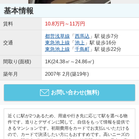
基本情報
賃料
10.8万円～11万円
都営浅草線
「
西馬込
」駅 徒歩7分
交通
東急池上線
「
池上
」駅 徒歩16分
東急池上線
「
千鳥町
」駅 徒歩22分
間取り(面積)
1K(24.38㎡～24.86㎡)
築年月
2007年 2月(築19年)
お問い合わせ(無料)
近くに駅が2つあるため、用途や行き先に応じて駅を選べる物
件です。造りとデザインに関して、自信をもって情報を提供で
きるマンションです。初期費用をカードでお支払いいただける
ので、カードで決済したい方にもおすすめです。高いニーズの