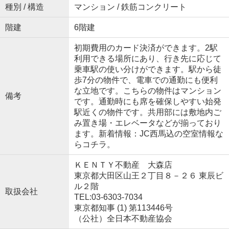
種別 / 構造
マンション / 鉄筋コンクリート
階建
6階建
初期費用のカード決済ができます。2駅
利用できる場所にあり、行き先に応じて
乗車駅の使い分けができます。駅から徒
歩7分の物件で、電車での通勤にも便利
な立地です。こちらの物件はマンション
備考
です。通勤時にも席を確保しやすい始発
駅近くの物件です。共用部には敷地内ご
み置き場・エレベータなどが揃っており
ます。新着情報：JC西馬込の空室情報な
らコチラ。
ＫＥＮＴＹ不動産 大森店
東京都大田区山王２丁目８－２６ 東辰ビ
ル２階
取扱会社
TEL:03-6303-7034
東京都知事 (1) 第113446号
（公社）全日本不動産協会