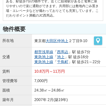
ある、駅徒歩7分の物件です。近くに始発駅があると電車に座
りやすいので楽に通勤ができます。共用部には敷地内ごみ置き
場・エレベータなどが備わっておりとても充実しています。こ
だわりポイント満載のJC西馬込。
物件概要
所在地
東京都
大田区
仲池上
２丁目9-10
都営浅草線
「
西馬込
」駅 徒歩7分
交通
東急池上線
「
池上
」駅 徒歩16分
東急池上線
「
千鳥町
」駅 徒歩21～22分
賃料
10.8万円～11万円
管理費等
7,000円
面積
24.38㎡～24.86㎡
築年月
2007年 2月(築19年)