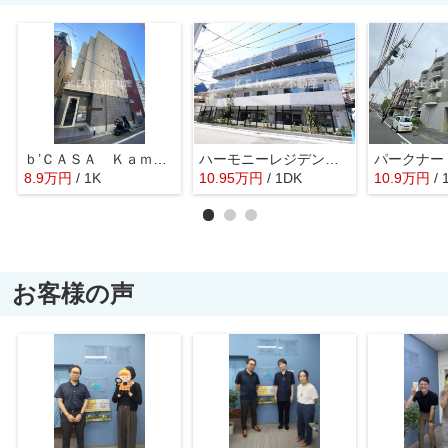
ｂ’ＣＡＳＡ Ｋａｍａｔａ
ハーモニーレジデンス羽田天空橋
8.9
万
円
/ 1K
10.95
万
円
/ 1DK
10.9
万
円
/ 
お客様の声