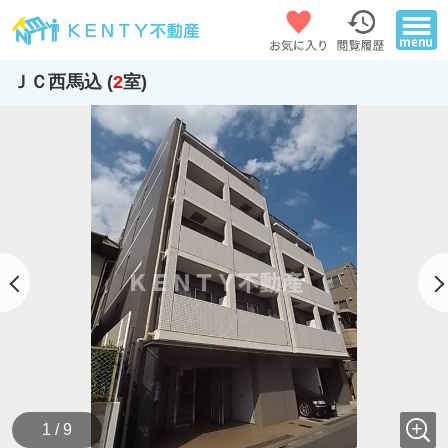
ＪＣ西馬込 (
2
室)
1 / 9