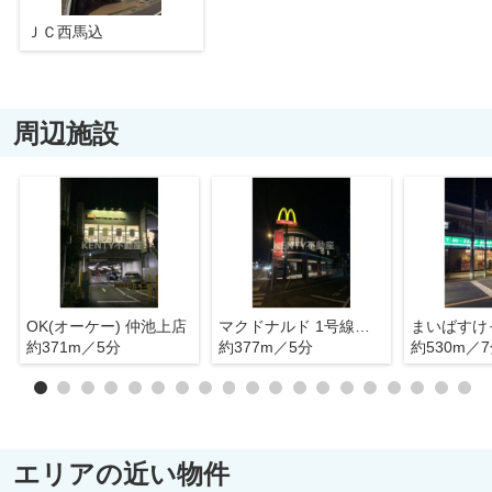
ＪＣ西馬込
周辺施設
OK(オーケー) 仲池上店
マクドナルド 1号線池上店
約371m／5分
約377m／5分
約530m／
エリアの近い物件